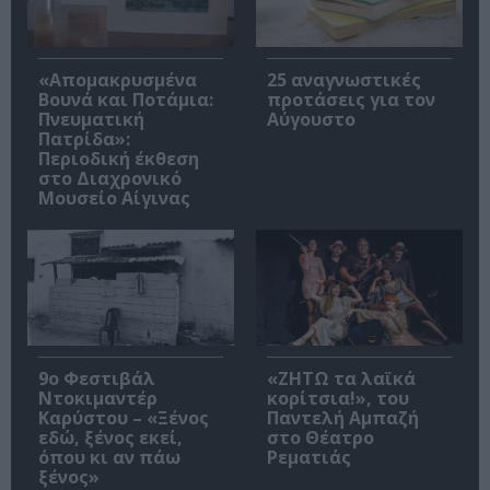
«Απομακρυσμένα
25 αναγνωστικές
Βουνά και Ποτάμια:
προτάσεις για τον
Πνευματική
Αύγουστο
Πατρίδα»:
Περιοδική έκθεση
στο Διαχρονικό
Μουσείο Αίγινας
9ο Φεστιβάλ
«ΖΗΤΩ τα λαϊκά
Ντοκιμαντέρ
κορίτσια!», του
Καρύστου – «Ξένος
Παντελή Αμπαζή
εδώ, ξένος εκεί,
στο Θέατρο
όπου κι αν πάω
Ρεματιάς
ξένος»