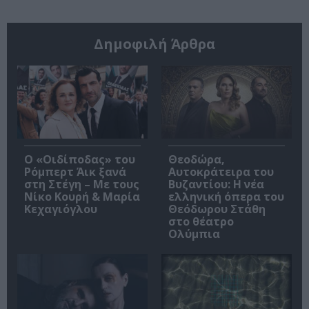
Δημοφιλή Άρθρα
O «Οιδίποδας» του
Θεοδώρα,
Ρόμπερτ Άικ ξανά
Αυτοκράτειρα του
στη Στέγη – Με τους
Βυζαντίου: Η νέα
Νίκο Κουρή & Μαρία
ελληνική όπερα του
Κεχαγιόγλου
Θεόδωρου Στάθη
στο θέατρο
Ολύμπια