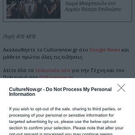
Θωμά Μοσχόπουλο στο
Αρχαίο Θέατρο Επιδαύρου
Πηγή: ΑΠΕ-ΜΠΕ
Ακολουθήστε το Culturenow.gr στο
Google News
και
μάθετε πρώτοι όλες τις ειδήσεις
Δείτε όλα τα
τελευταία νέα
για την Τέχνη και τον
Πολιτισμό στο
Culturenow.gr
CultureNow.gr -
Do Not Process My Personal
Νέοι Διαγωνισμοί
❯
Information
Tags
If you wish to opt-out of the sale, sharing to third parties, or
processing of your personal or sensitive information for
ΘΡΙΛΕΡ - ΤΡΟΜΟΥ
ΞΕΝΕΣ ΤΑΙΝΙΕΣ
targeted advertising by us, please use the below opt-out
section to confirm your selection. Please note that after your
ΦΑΝΤΑΣΙΑΣ - ANIMATION
opt-out request is processed you may continue seeing