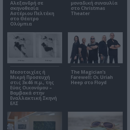
Αλεξανδρή σε
μοναδική συναυλία
σκηνοθεσία
στο Christmas
Αστέριου Πελτέκη
Theater
στο Θέατρο
Ολύμπια
Μεσοτοιχίες ή
The Magician’s
Μικρή Προσευχή
Farewell: Οι Uriah
στις 3κ46 π.μ., της
Heep στο Floyd
Εύας Οικονόμου –
Βαμβακά στην
Εναλλακτική Σκηνή
ΕΛΣ