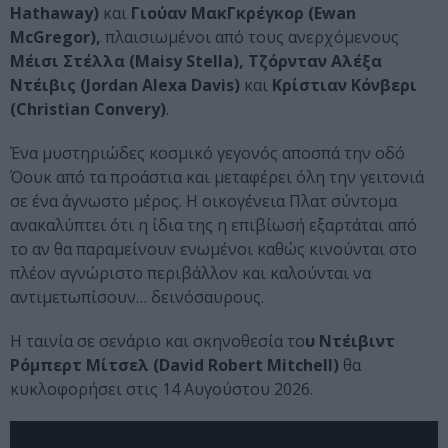
Hathaway)
και
Γιούαν ΜακΓκρέγκορ (Ewan
McGregor),
πλαισιωμένοι από τους ανερχόμενους
Μέισι Στέλλα (Maisy Stella), Τζόρνταν Αλέξα
Ντέιβις (Jordan Alexa Davis)
και
Κρίστιαν Κόνβερι
(Christian Convery)
.
Ένα μυστηριώδες κοσμικό γεγονός αποσπά την οδό
Όουκ από τα προάστια και μεταφέρει όλη την γειτονιά
σε ένα άγνωστο μέρος. Η οικογένεια Πλατ σύντομα
ανακαλύπτει ότι η ίδια της η επιβίωσή εξαρτάται από
το αν θα παραμείνουν ενωμένοι καθώς κινούνται στο
πλέον αγνώριστο περιβάλλον και καλούνται να
αντιμετωπίσουν… δεινόσαυρους.
Η ταινία σε σενάριο και σκηνοθεσία το
υ Ντέιβιντ
Ρόμπερτ Μίτσελ (David Robert Mitchell)
θα
κυκλοφορήσει στις 14 Αυγούστου 2026.