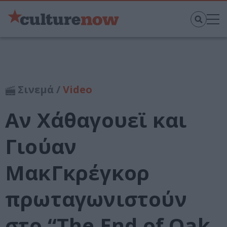
Σινεμά /
Video
Αν Χάθαγουεϊ και
Γιούαν
ΜακΓκρέγκορ
πρωταγωνιστούν
στο “The End of Oak