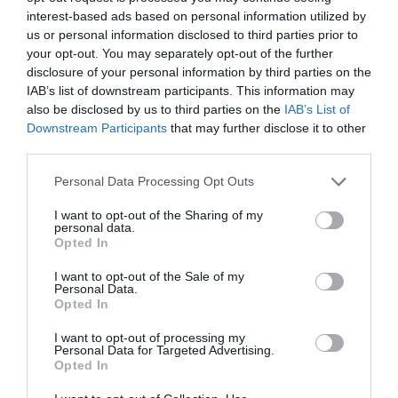
interest-based ads based on personal information utilized by
Newsletter
us or personal information disclosed to third parties prior to
your opt-out. You may separately opt-out of the further
Κάθε βδομάδα στο e-mail σας τα τελευταία νέα για
disclosure of your personal information by third parties on the
την Τέχνη και τον Πολιτισμό!
IAB’s list of downstream participants. This information may
also be disclosed by us to third parties on the
IAB’s List of
Downstream Participants
that may further disclose it to other
third parties.
Personal Data Processing Opt Outs
Ακολουθήστε το Culturenow.gr
I want to opt-out of the Sharing of my
personal data.
Opted In
I want to opt-out of the Sale of my
Personal Data.
Σχετικά Άρθρα
Opted In
I want to opt-out of processing my
Personal Data for Targeted Advertising.
Opted In