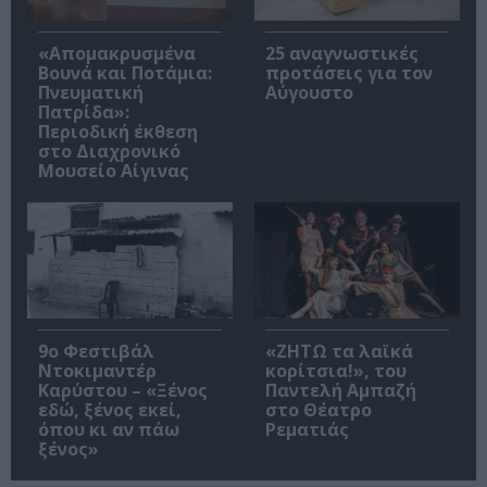
«Απομακρυσμένα
25 αναγνωστικές
Βουνά και Ποτάμια:
προτάσεις για τον
Πνευματική
Αύγουστο
Πατρίδα»:
Περιοδική έκθεση
στο Διαχρονικό
Μουσείο Αίγινας
9ο Φεστιβάλ
«ΖΗΤΩ τα λαϊκά
Ντοκιμαντέρ
κορίτσια!», του
Καρύστου – «Ξένος
Παντελή Αμπαζή
εδώ, ξένος εκεί,
στο Θέατρο
όπου κι αν πάω
Ρεματιάς
ξένος»