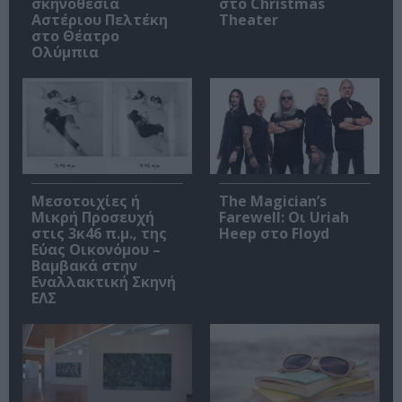
σκηνοθεσία
στο Christmas
Αστέριου Πελτέκη
Theater
στο Θέατρο
Ολύμπια
Μεσοτοιχίες ή
The Magician’s
Μικρή Προσευχή
Farewell: Οι Uriah
στις 3κ46 π.μ., της
Heep στο Floyd
Εύας Οικονόμου –
Βαμβακά στην
Εναλλακτική Σκηνή
ΕΛΣ