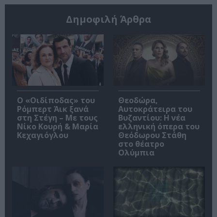
Δημοφιλή Άρθρα
O «Οιδίποδας» του
Θεοδώρα,
Ρόμπερτ Άικ ξανά
Αυτοκράτειρα του
στη Στέγη – Με τους
Βυζαντίου: Η νέα
Νίκο Κουρή & Μαρία
ελληνική όπερα του
Κεχαγιόγλου
Θεόδωρου Στάθη
στο θέατρο
Ολύμπια