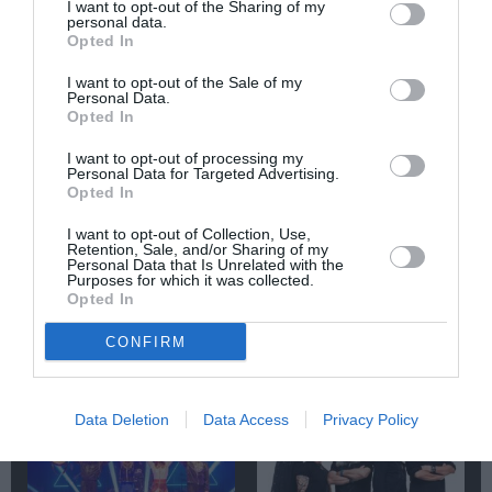
I want to opt-out of the Sharing of my
personal data.
Opted In
Newsletter
I want to opt-out of the Sale of my
Κάθε βδομάδα στο e-mail σας τα τελευταία νέα για
Personal Data.
την Τέχνη και τον Πολιτισμό!
Opted In
I want to opt-out of processing my
Personal Data for Targeted Advertising.
Opted In
I want to opt-out of Collection, Use,
Retention, Sale, and/or Sharing of my
Ακολουθήστε το Culturenow.gr
Personal Data that Is Unrelated with the
Purposes for which it was collected.
Opted In
CONFIRM
Σχετικά Άρθρα
Data Deletion
Data Access
Privacy Policy