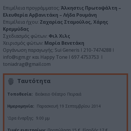
Επιμέλεια προγράμματος:
Άλκηστις Πρωτοψάλτη –
Ελευθερία Αρβανιτάκη – Λήδα Ρουμάνη
Επιμέλεια ήχου:
Ζαχαρίας Σταμούλος, Χάρης
Κρεμμύδας
Σχεδιασμός φώτων:
Φιλ Χιλς
Χειρισμός φώτων:
Μαρία Βενετάκη
Οργάνωση παραγωγής: Sui Generis I 210-7474288 Ι
info@sgm.gr και Happy Tone I 697 4753753 I
toniadrag@gmail.com
Ταυτότητα
Τοποθεσία:
Βεάκειο Θέατρο Πειραιά
Ημερομηνία:
Παρασκευή 19 Σεπτεμβρίου 2014
'Ωρα έναρξης: 9.00 μμ
Τιμές εισιτηρίων:
Προπώληση 15 €, Είσοδός 17 €