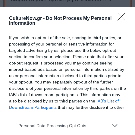
Σημεία προπώλησης:
viva.gr, public.gr, Παπασωτηρίου,
seven spots, Ιανός, Reload
CultureNow.gr -
Do Not Process My Personal
Information
Δημοτικό Θέατρο Πειραιά
If you wish to opt-out of the sale, sharing to third parties, or
processing of your personal or sensitive information for
targeted advertising by us, please use the below opt-out
Ακολουθήστε το Culturenow.gr στο
Google News
και
section to confirm your selection. Please note that after your
μάθετε πρώτοι όλες τις ειδήσεις
opt-out request is processed you may continue seeing
interest-based ads based on personal information utilized by
Δείτε όλα τα
τελευταία νέα
για την Τέχνη και τον
us or personal information disclosed to third parties prior to
Πολιτισμό στο
Culturenow.gr
your opt-out. You may separately opt-out of the further
disclosure of your personal information by third parties on the
IAB’s list of downstream participants. This information may
Νέοι Διαγωνισμοί
❯
also be disclosed by us to third parties on the
IAB’s List of
Downstream Participants
that may further disclose it to other
Tags
third parties.
ΑΛΚΗΣΤΙΣ ΠΡΩΤΟΨΑΛΤΗ
ΒΕΑΚΕΙΟ ΘΕΑΤΡΟ
Personal Data Processing Opt Outs
ΕΛΕΥΘΕΡΙΑ ΑΡΒΑΝΙΤΑΚΗ
ΕΝΤΕΧΝΟ - ΛΑΪΚΟ - ΠΑΡΑΔΟΣΙΑΚΗ