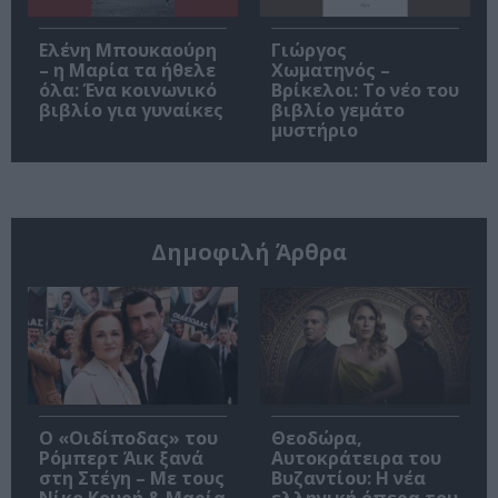
Ελένη Μπουκαούρη
Γιώργος
– η Μαρία τα ήθελε
Χωματηνός –
όλα: Ένα κοινωνικό
Βρίκελοι: Το νέο του
βιβλίο για γυναίκες
βιβλίο γεμάτο
μυστήριο
Δημοφιλή Άρθρα
O «Οιδίποδας» του
Θεοδώρα,
Ρόμπερτ Άικ ξανά
Αυτοκράτειρα του
στη Στέγη – Με τους
Βυζαντίου: Η νέα