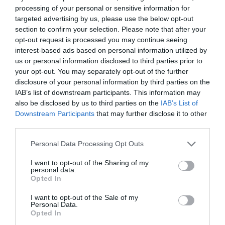
Δείτε όλα τα
τελευταία νέα
για την Τέχνη και τον
processing of your personal or sensitive information for
Πολιτισμό στο
Culturenow.gr
targeted advertising by us, please use the below opt-out
section to confirm your selection. Please note that after your
Νέοι Διαγωνισμοί
❯
opt-out request is processed you may continue seeing
interest-based ads based on personal information utilized by
us or personal information disclosed to third parties prior to
Tags
your opt-out. You may separately opt-out of the further
disclosure of your personal information by third parties on the
ΕΚΔΟΣΕΙΣ ΚΛΕΙΔΑΡΙΘΜΟΣ
ΞΕΝΟΙ ΣΥΓΓΡΑΦΕΙΣ
IAB’s list of downstream participants. This information may
ΠΕΖΟΓΡΑΦΙΑ
also be disclosed by us to third parties on the
IAB’s List of
Downstream Participants
that may further disclose it to other
third parties.
Newsletter
Κάθε βδομάδα στο e-mail σας τα τελευταία νέα για
Personal Data Processing Opt Outs
την Τέχνη και τον Πολιτισμό!
I want to opt-out of the Sharing of my
personal data.
Opted In
I want to opt-out of the Sale of my
Personal Data.
Opted In
Ακολουθήστε το Culturenow.gr