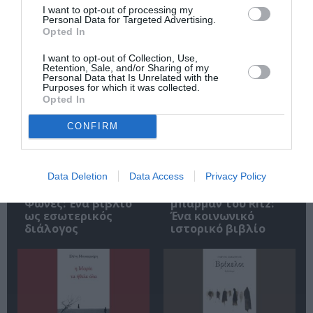
I want to opt-out of processing my
Personal Data for Targeted Advertising.
Opted In
I want to opt-out of Collection, Use,
Retention, Sale, and/or Sharing of my
Σχετικά Άρθρα
Personal Data that Is Unrelated with the
Purposes for which it was collected.
Opted In
CONFIRM
Data Deletion
Data Access
Privacy Policy
Αντόνιο Πόρτσια –
Φιλίπ Κολλέν – Ο
Φωνές: Ένα βιβλίο
μπάρμαν του Ritz:
ως εσωτερικός
Ένα κοινωνικό
διάλογος
ιστορικό βιβλίο