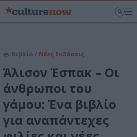
Βιβλίο /
Νέες Εκδόσεις
Άλισον Έσπακ – Οι
άνθρωποι του
γάμου: Ένα βιβλίο
για αναπάντεχες
φιλίες και νέες