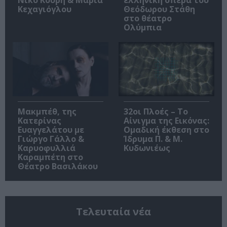
Νίκο Κουρή & Μαρία
ελληνική όπερα του
Κεχαγιόγλου
Θεόδωρου Στάθη
στο θέατρο
Ολύμπια
Μακμπέθ, της
32οι Πλοές – Το
Κατερίνας
Αίνιγμα της Εικόνας:
Ευαγγελάτου με
Ομαδική έκθεση στο
Γιώργο Γάλλο &
Ίδρυμα Π. & Μ.
Καρυοφυλλιά
Κυδωνιέως
Καραμπέτη στο
Θέατρο Βασιλάκου
Τελευταία νέα