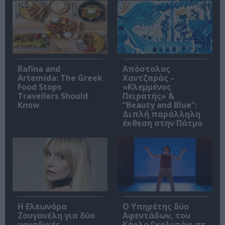
Rafina and
Απόστολος
Artemida: The Greek
Χαντζαράς –
Food Stops
«Κλεμμένος
Travellers Should
Πειρατής» &
Know
“Beauty and Blue”:
Διπλή παράλληλη
έκθεση στην Πάτμο
Η Ελεωνόρα
Ο Υπηρέτης δύο
Ζουγανέλη για δύο
Αφεντάδων, του
μοναδικές
Κάρλο Γκολντόνι σε