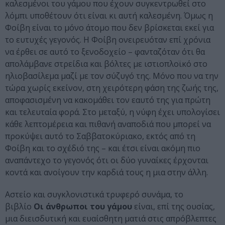
καλεσμένοι του γάμου που έχουν συγκεντρωθεί στο
λόμπι υποθέτουν ότι είναι κι αυτή καλεσμένη. Όμως η
Φοίβη είναι το μόνο άτομο που δεν βρίσκεται εκεί για
το ευτυχές γεγονός. Η Φοίβη ονειρευόταν επί χρόνια
να έρθει σε αυτό το ξενοδοχείο – φανταζόταν ότι θα
απολάμβανε στρείδια και βόλτες με ιστιοπλοϊκό στο
ηλιοβασίλεμα μαζί με τον σύζυγό της. Μόνο που να την
τώρα χωρίς εκείνον, στη χειρότερη φάση της ζωής της,
αποφασισμένη να κακομάθει τον εαυτό της για πρώτη
και τελευταία φορά. Στο μεταξύ, η νύφη έχει υπολογίσει
κάθε λεπτομέρεια και πιθανή αναποδιά που μπορεί να
προκύψει αυτό το Σαββατοκύριακο, εκτός από τη
Φοίβη και το σχέδιό της – και έτσι είναι ακόμη πιο
αναπάντεχο το γεγονός ότι οι δύο γυναίκες έρχονται
κοντά και ανοίγουν την καρδιά τους η μια στην άλλη.
Αστείο και συγκλονιστικά τρυφερό συνάμα, το
βιβλίο
Οι άνθρωποι του γάμου
είναι, επί της ουσίας,
μια διεισδυτική και ευαίσθητη ματιά στις απρόβλεπτες