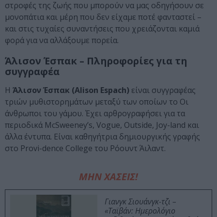
στροφές της ζωής που μπορούν να μας οδηγήσουν σε
μονοπάτια και μέρη που δεν είχαμε ποτέ φανταστεί –
και στις τυχαίες συναντήσεις που χρειάζονται καμιά
φορά για να αλλάξουμε πορεία.
Άλισον Έσπακ – Πληροφορίες για τη
συγγραφέα
Η
Άλισον Έσπακ (Alison Espach)
είναι συγγραφέας
τριών μυθιστορημάτων μεταξύ των οποίων το Οι
άνθρωποι του γάμου. Έχει αρθρογραφήσει για τα
περιοδικά McSweeney’s, Vogue, Outside, Joy-land και
άλλα έντυπα. Είναι καθηγήτρια δημιουργικής γραφής
στο Provi-dence College του Ρόουντ Άιλαντ.
ΜΗΝ ΧΑΣΕΙΣ!
Γιανγκ Σιουάνγκ-τζι –
«Ταϊβάν: Ημερολόγιο