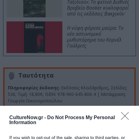
Ταξιδιού»: Το φετινό Διεθνές
Βραβείο Booker κυκλοφορεί
από τις εκδόσεις Βακχικόν
Η νύφη φόρεσε μαύρα: Το
νέο αστυνομικό
μυθιστόρημα του Κορνέλ
Γούλριτς
Ταυτότητα
Πληροφορίες έκδοσης:
Εκδόσεις Κλειδάριθμος, Σελίδες:
536, Τιμή: 18,80
€,
ISBN: 978-960-645-806-4 | Μετάφραση:
Γεωργία Οικονομοπούλου
CultureNow.gr -
Do Not Process My Personal
Ακολουθήστε το Culturenow.gr στο
Google News
και
Information
μάθετε πρώτοι όλες τις ειδήσεις
If you wish to opt-out of the sale, sharing to third parties, or