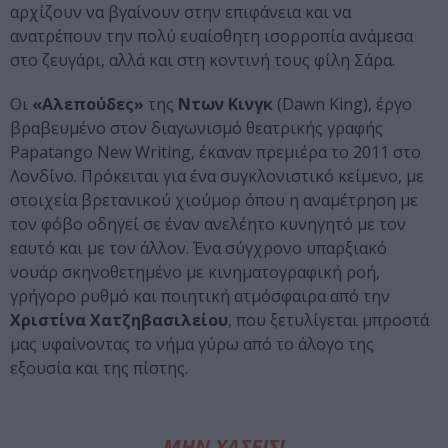
αρχίζουν να βγαίνουν στην επιφάνεια και να
ανατρέπουν την πολύ ευαίσθητη ισορροπία ανάμεσα
στο ζευγάρι, αλλά και στη κοντινή τους φίλη Σάρα.
Οι
«Αλεπούδες»
της
Ντων Κινγκ
(Dawn King), έργο
βραβευμένο στον διαγωνισμό θεατρικής γραφής
Papatango New Writing, έκαναν πρεμιέρα το 2011 στο
Λονδίνο. Πρόκειται για ένα συγκλονιστικό κείμενο, με
στοιχεία βρετανικού χιούμορ όπου η αναμέτρηση με
τον φόβο οδηγεί σε έναν ανελέητο κυνηγητό με τον
εαυτό και με τον άλλον. Ένα σύγχρονο υπαρξιακό
νουάρ σκηνοθετημένο με κινηματογραφική ροή,
γρήγορο ρυθμό και ποιητική ατμόσφαιρα από την
Χριστίνα Χατζηβασιλείου
, που ξετυλίγεται μπροστά
μας υφαίνοντας το νήμα γύρω από το άλογο της
εξουσία και της πίστης.
ΜΗΝ ΧΑΣΕΙΣ!