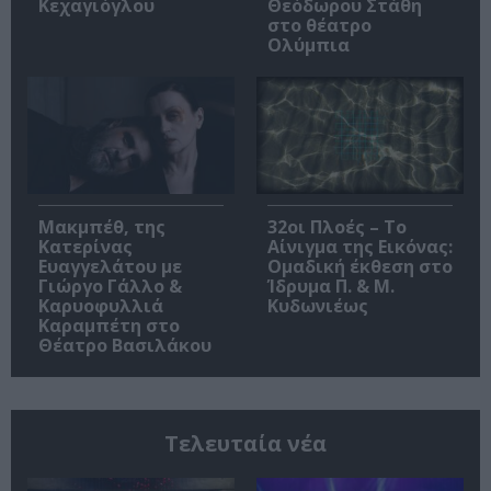
Κεχαγιόγλου
Θεόδωρου Στάθη
στο θέατρο
Ολύμπια
Μακμπέθ, της
32οι Πλοές – Το
Κατερίνας
Αίνιγμα της Εικόνας:
Ευαγγελάτου με
Ομαδική έκθεση στο
Γιώργο Γάλλο &
Ίδρυμα Π. & Μ.
Καρυοφυλλιά
Κυδωνιέως
Καραμπέτη στο
Θέατρο Βασιλάκου
Τελευταία νέα