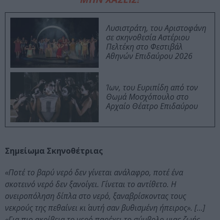
Λυσιστράτη, του Αριστοφάνη
σε σκηνοθεσία Αστέριου
Πελτέκη στο Φεστιβάλ
Αθηνών Επιδαύρου 2026
Ίων, του Ευριπίδη από τον
Θωμά Μοσχόπουλο στο
Αρχαίο Θέατρο Επιδαύρου
Σημείωμα Σκηνοθέτριας
«Ποτέ το βαρύ νερό δεν γίνεται ανάλαφρο, ποτέ ένα
σκοτεινό νερό δεν ξανοίγει. Γίνεται το αντίθετο. Η
ονειροπόληση δίπλα στο νερό, ξαναβρίσκοντας τους
νεκρούς της πεθαίνει κι΄ αυτή σαν βυθισμένη ήπειρος». […]
«Για πιο ακρίβεια το νερό παρέχει το σύμβολο μιας ζωής