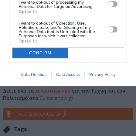
I want to opt-out of processing my
Θεάτρου, Δραματικών Σχολών, Σκηνοθετών
Personal Data for Targeted Advertising.
Κατόπιν της εξαντλήσεως των θέσεων τιμή εισιτήριου
Opted In
5€
-«Εισιτήριο της παρέας» για 3 άτομα 25€ και 4 άτομα
I want to opt-out of Collection, Use,
Retention, Sale, and/or Sharing of my
30€
Personal Data that Is Unrelated with the
Purposes for which it was collected.
Opted In
Πληροφορίες / Κρατήσεις:
ntng.gr
CONFIRM
Ακολουθήστε το Culturenow.gr στο
Google News
και
Data Deletion
Data Access
Privacy Policy
μάθετε πρώτοι όλες τις ειδήσεις
Δείτε όλα τα
τελευταία νέα
για την Τέχνη και τον
Πολιτισμό στο
Culturenow.gr
Νέοι Διαγωνισμοί
❯
Tags