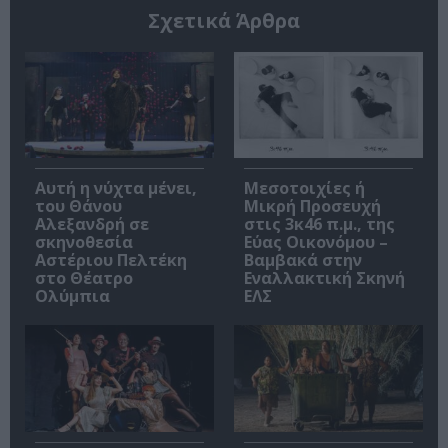
Σχετικά Άρθρα
Αυτή η νύχτα μένει,
Μεσοτοιχίες ή
του Θάνου
Μικρή Προσευχή
Αλεξανδρή σε
στις 3κ46 π.μ., της
σκηνοθεσία
Εύας Οικονόμου –
Αστέριου Πελτέκη
Βαμβακά στην
στο Θέατρο
Εναλλακτική Σκηνή
Ολύμπια
ΕΛΣ