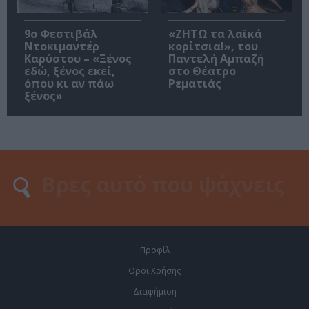
9ο Φεστιβάλ
«ΖΗΤΩ τα λαϊκά
Ντοκιμαντέρ
κορίτσια!», του
Καρύστου – «Ξένος
Παντελή Αμπαζή
εδώ, ξένος εκεί,
στο Θέατρο
όπου κι αν πάω
Ρεματιάς
ξένος»
Προφίλ
Οροι Χρήσης
Διαφήμιση