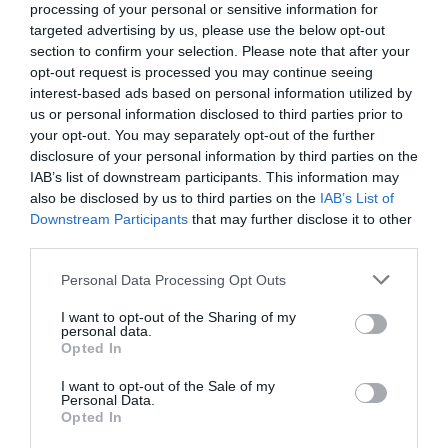
processing of your personal or sensitive information for
Τετάρτη: 19.00 | Πέμπτη-Παρασκευή: 21.00 | Σάββατο:
targeted advertising by us, please use the below opt-out
18.00 & 21.00 | Κυριακή: 19.00
section to confirm your selection. Please note that after your
opt-out request is processed you may continue seeing
Τοποθεσία:
interest-based ads based on personal information utilized by
us or personal information disclosed to third parties prior to
Μικρό Θέατρο Μονής Λαζαριστών, Κολοκοτρώνη 25-
your opt-out. You may separately opt-out of the further
27, Σταυρούπολη, Θεσσαλονίκη
disclosure of your personal information by third parties on the
IAB’s list of downstream participants. This information may
Μονή Λαζαριστών
also be disclosed by us to third parties on the
IAB’s List of
Downstream Participants
that may further disclose it to other
Eισιτήρια:
third parties.
Εκπτωτικό Εισιτήριο: 8€ (Φοιτητικό - Μαθητικό,
Personal Data Processing Opt Outs
Πολύτεκνοι, άνω των 65, Ομαδικό, Εκπαιδευτικών) |
ΠΕΜΠΤΗ ΛΑΪΚΗ 21:00 & ΣΑΒΒΑΤΟ 18:00 | Γενική
I want to opt-out of the Sharing of my
personal data.
είσοδος: 10€ | ΑΜΕΑ: Δωρεάν
Opted In
-ΑΝΕΡΓΩΝ: Δωρεάν 10 θέσεις ανά ημέρα παράστασης
(ΕΜΣ ΒΑΣΙΛΙΚΟ – ΜΟΝΗ ΛΑΖΑΡΙΣΤΩΝ)
I want to opt-out of the Sale of my
& 5 θέσεις ανά ημέρα παράστασης (ΜΙΚΡΟ ΘΕΑΤΡΟ –
Personal Data.
Opted In
ΦΟΥΑΓΙΕ ΜΕΣ)
Ισχύουν ατέλειες ΕΣΗΕΜΘ, ΕΣΗΕΑ, ΣΕΗ, Τμημάτων