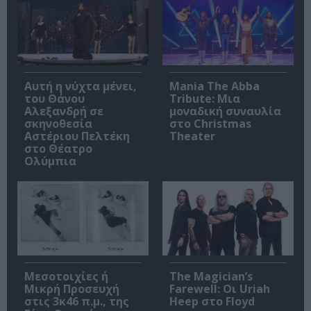
Αυτή η νύχτα μένει,
Mania The Abba
του Θάνου
Tribute: Μια
Αλεξανδρή σε
μοναδική συναυλία
σκηνοθεσία
στο Christmas
Αστέριου Πελτέκη
Theater
στο Θέατρο
Ολύμπια
Μεσοτοιχίες ή
The Magician’s
Μικρή Προσευχή
Farewell: Οι Uriah
στις 3κ46 π.μ., της
Heep στο Floyd