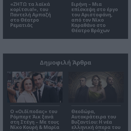
«ΖΗΤΩ τα λαϊκά
Ειρήνη – Μια
κορίτσια!», του
επίσκεψη στο έργο
Παντελή Αμπαζή
του Αριστοφάνη,
στο Θέατρο
από τον Νίκο
Ρεματιάς
Καραθάνο στο
Θέατρο Βράχων
Δημοφιλή Άρθρα
O «Οιδίποδας» του
Θεοδώρα,
Ρόμπερτ Άικ ξανά
Αυτοκράτειρα του
στη Στέγη – Με τους
Βυζαντίου: Η νέα
Νίκο Κουρή & Μαρία
ελληνική όπερα του