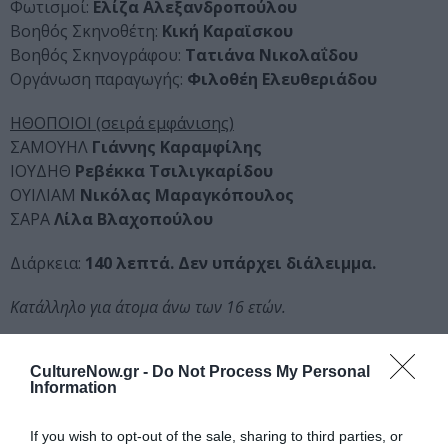
Φωτισμοί:
Ελίζα Αλεξανδροπούλου
Βοηθός Σκηνοθέτη:
Κική Καραϊσκου
Βοηθός Σκηνογράφου:
Τατιάνα Νικολαΐδου
Οργάνωση παραγωγής:
Φιλοθέη Ελευθεριάδου
ΗΘΟΠΟΙΟΙ (σειρά εμφάνισης)
ΣΑΜΟΥΗΛ
Γιάννης Καραμφίλης
ΙΟΥΔΗΘ
Ρεβέκκα Τσιλιγκαρίδου
ΟΥΙΛΙΑΜ
Νικόλας Μαραγκόπουλος
ΣΑΡΑ
Λίλα Βλαχοπούλου
Διάρκεια:
140 λεπτά. Δεν υπάρχει διάλειμμα.
Κατάλληλο για άτομα άνω των 16 ετών.
Ταυτότητα Εκδήλωσης
CultureNow.gr -
Do Not Process My Personal
Information
Ημερομηνία:
If you wish to opt-out of the sale, sharing to third parties, or
30/09/2022
Από: