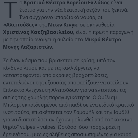
T
ο
Κρατικό Θέατρο Βορείου Ελλάδος
είναι
έτοιμο για την νέα θεατρική σεζόν που ξεκινά.
Ένα σύγχρονο υπαρξιακό νουάρ, οι
«Αλεπούδες»
της
Ντων Κινγκ
, σε σκηνοθεσία
Χριστίνας Χατζηβασιλείου
, είναι η πρώτη παραγωγή
με την οποία ανοίγει η αυλαία στο
Μικρό Θέατρο
Μονής Λαζαριστών
.
Σε έναν κόσμο που βρίσκεται σε κρίση, υπό τον
κίνδυνο λιμού και με τις καλλιέργειες να
καταστρέφονται από ακραίες βροχοπτώσεις,
εντεταλμένοι της εξουσίας αποφασίζουν να στείλουν
Επίλεκτο Ανιχνευτή Αλεπούδων για να εντοπίσει τις
αιτίες της χαμηλής παραγωγικότητας. Ο Ουίλιαμ
Μπλορ, εκπαιδευμένος από παιδί σε ένα ειδικό κρατικό
ινστιτούτο, επισκέπτεται τον Σαμουήλ και την Ιουδίθ
για να διαπιστώσει αν έχουν μολυνθεί από το “κόκκινο
θηρίο” vulpes – vulpes. Ωστόσο, όσο προχωράει η
έρευνά του, μύχιες αλήθειες αποσιωπημένες για καιρό