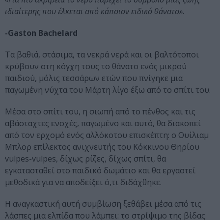
ιδιαίτερης που έλκεται από κάποιον ειδικό θάνατο».
-Gaston Bachelard
Τα βαθιά, στάσιμα, τα νεκρά νερά και οι βαλτότοποι
κρύβουν στη κόγχη τους το θάνατο ενός μικρού
παιδιού, μόλις τεσσάρων ετών που πνίγηκε μια
παγωμένη νύχτα του Μάρτη λίγο έξω από το σπίτι του.
Μέσα στο σπίτι του, η σιωπή από το πένθος και τις
αβάσταχτες ενοχές, παγωμένο και αυτό, θα διακοπεί
από τον ερχομό ενός αλλόκοτου επισκέπτη: ο Ουίλιαμ
Μπλορ επίλεκτος ανιχνευτής του Κόκκινου Θηρίου
vulpes-vulpes, δίχως ρίζες, δίχως σπίτι, θα
εγκατασταθεί στο παιδικό δωμάτιο και θα εργαστεί
μεθοδικά για να αποδείξει ό,τι διδάχθηκε.
Η αναγκαστική αυτή συμβίωση ξεθάβει μέσα από τις
λάσπες μια ελπίδα που λάμπει: το στρίψιμο της βίδας