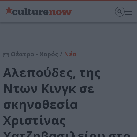
Θέατρο - Χορός /
Νέα
Αλεπούδες, της
Ντων Κινγκ σε
σκηνοθεσία
Χριστίνας
Χατζηβασιλείου στο