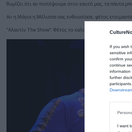
θυμίζει ότι αν πιστέψουμε στον εαυτό μας, τα πάντα μ
Αν η Μάγια η Μέλισσα σας ενθουσίασε, φέτος ετοιμαστε
“Αλαντίν The Show”: Φέτος το καλοκαίρι κάνουμε μια ε
CultureNo
If you wish 
sensitive in
confirm you
continue se
information 
further disc
participants
Downstream 
Persona
I want t