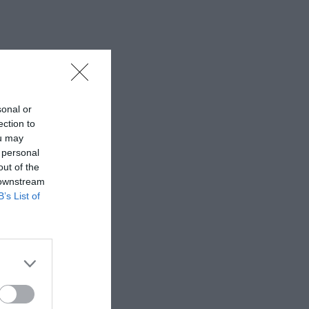
sonal or
ection to
ou may
 personal
out of the
 downstream
B’s List of