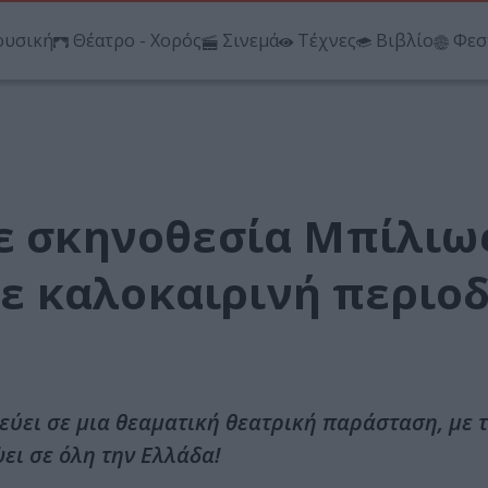
υσική
Θέατρο - Χορός
Σινεμά
Τέχνες
Βιβλίο
Φεσ
σε σκηνοθεσία Μπίλιω
 καλοκαιρινή περιοδ
ύει σε μια θεαματική θεατρική παράσταση, με τ
ψει σε όλη την Ελλάδα!