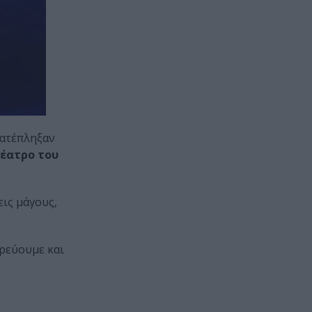
κατέπληξαν
έατρο του
ις μάγους,
ορεύουμε και