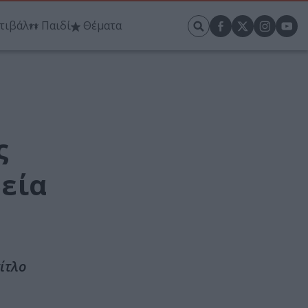
τιβάλ
Παιδί
Θέματα
ς
εία
ίτλο