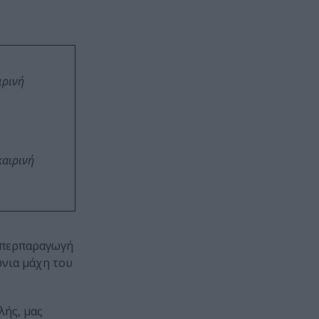
ιρινή
καιρινή
 υπερπαραγωγή
ώνια μάχη του
λής, μας