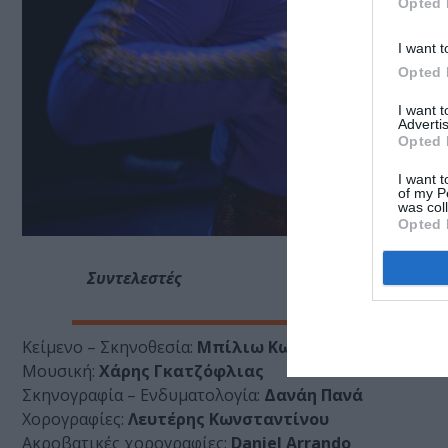
Opted 
I want t
Opted 
I want 
Advertis
Opted 
I want t
of my P
was col
Opted 
Συντελεστές
Κείμενο – Σκηνοθεσία:
Μπίλιω Κωνσταντοπούλου
Μουσική:
Χάρης Γκατζόφλιας
Σκηνογραφία – Ενδυματολογία:
Δανάη Πανά
Χορογραφίες:
Λευτέρης Κωνσταντίνου
Ακροβατικές χορογραφίες:
Daniel Arrando