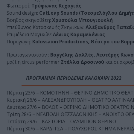
Φωτισμοί:
Τρύφωνας Κεχαγιάς
Sound design:
CatLeap Sounds (Τσεσμελόγλου Δημήτ
Βοηθός σκηνοθέτη:
Χρυσούλα Μπουγιουκλή
Υπεύθυνος Κατασκευής Σκηνικών:
Αλέξανδρος Παπαϊ
Επιμέλεια Μαγικών:
Λένιος Καραμελένιος
Παραγωγή:
Kolossaion Productions, Θέατρο του Βορρ
Πρωταγωνιστούν :
Βαγγέλης Δαλλές, Λευτέρης Κωνσ
μαζί η circus performer
Στέλλα Δροσινού
και οι ακρο
ΠΡΟΓΡΑΜΜΑ ΠΕΡΙΟΔΕΙΑΣ ΚΑΛΟΚΑΙΡΙ 2022
Πέμπτη 23/6 – ΚΟΜΟΤΗΝΗ – ΘΕΡΙΝΟ ΔΗΜΟΤΙΚΟ ΘΕ
Κυριακή 26/6 – ΑΛΕΞΑΝΔΡΟΥΠΟΛΗ – ΘΕΑΤΡΟ ΑΛΤΙΝΑ
Δευτέρα 27/6 – ΒΟΛΟΣ – ΘΕΡΙΝΟ ΔΗΜΟΤΙΚΟ ΘΕΑΤΡΟ 
Τρίτη 28/6 – ΝΕΑΠΟΛΗ ΘΕΣΣΑΛΟΝΙΚΗΣ – ΑΝΟΙΧΤΟ 
Τετάρτη 29/6 – ΚΑΣΤΟΡΙΑ – ΟΛΥΜΠΙΟΝ ΘΕΡΙΝΟ
Πέμπτη 30/6 – ΚΑΡΔΙΤΣΑ – ΠΟΛΥΧΩΡΟΣ ΚΤΗΜΑ ΝΕΡΑΪ