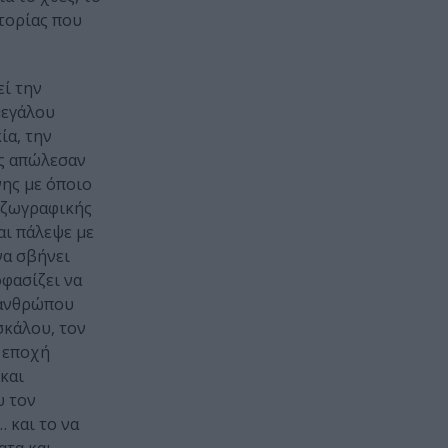
τορίας που
εί την
μεγάλου
ία, την
ώς απώλεσαν
νης με όποιο
ς ζωγραφικής
αι πάλεψε με
να σβήνει
οφασίζει να
ς ανθρώπου
σκάλου, τον
α εποχή
και
υ τον
 και το να