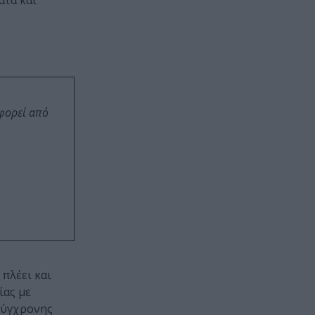
ατα και
οφορεί από
 πλέει και
ίας με
 σύγχρονης