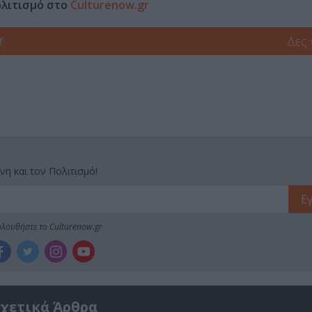
ολιτισμό στο
Culturenow.gr
r
Δες
νη και τον Πολιτισμό!
λουθήστε το Culturenow.gr
χετικά Άρθρα