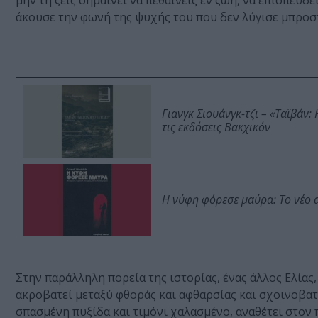
μην τη ζεις σημαίνει να πεθαίνεις εν ζωή, να επισπεύδ
άκουσε την φωνή της ψυχής του που δεν λύγισε μπροσ
Γιανγκ Σιουάνγκ-τζι – «Ταϊβάν
τις εκδόσεις Βακχικόν
Η νύφη φόρεσε μαύρα: Το νέο 
Στην παράλληλη πορεία της ιστορίας, ένας άλλος Ελίας,
ακροβατεί μεταξύ φθοράς και αφθαρσίας και σχοινοβατ
σπασμένη πυξίδα και τιμόνι χαλασμένο, αναθέτει στον