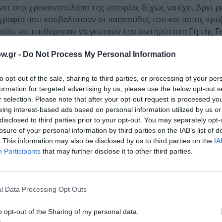
νει στο χρονοντούλαπο της ιστορίας δίχως να έχει βρει μ
ογραφία που κουβαλούσαν οι παππούδες του και ποιος κρύ
οίοι και επιθύμησαν να γευτούν την σωτηρία στη Γη της Ε
γμένη στον αντισημιτισμό και την αλληλοεξόντωση των λα
ς και ποιο το βάρος που ο ίδιος επωμίζεται απέναντι στο
w.gr -
Do Not Process My Personal Information
μπλεχτεί επικίνδυνα στα δίχτυα του γόρδιου δεσμού με έν
παράδειγμα βρίσκεται ενώπιον του φόνου ενός κοριτσιού π
to opt-out of the sale, sharing to third parties, or processing of your per
formation for targeted advertising by us, please use the below opt-out s
νσκι που διαμένει στην κοσμοπολίτικη Αβάνα. Τότε θα βρε
r selection. Please note that after your opt-out request is processed y
που αιμορραγεί και βλέπει τα παιδιά της να ξεστρατίζουν
eing interest-based ads based on personal information utilized by us or
διαγράφεται για τον ίδιο και τα θύματα που αναζητά;
disclosed to third parties prior to your opt-out. You may separately opt-
losure of your personal information by third parties on the IAB’s list of
ον κόσμο και εφορμούν στον προορισμό τους χωρίς φόβο α
. This information may also be disclosed by us to third parties on the
IA
ά, ακατέργαστα και προπορεύονται της εποχής τους για αυ
Participants
that may further disclose it to other third parties.
δεν συγκλονίζεται από τα εγκλήματα που διέπραξε η Ιερά 
ατο γιατί τα έργα τους δεν συμβάδιζαν με τις εντολές το
α είναι αιχμηρός, λάβρος και λίβελος εναντίον αυτών που
l Data Processing Opt Outs
 Τόσο ο νεαρός Εβραίος ζωγράφος, Ελίας Αμπρόσιους το 16
ς και αποξενώνεται γιατί αυτός ο κόσμος της είναι απωθη
o opt-out of the Sharing of my personal data.
οί είναι αυτοί που επαναστατούν με πυγμή και αποφασιστικ