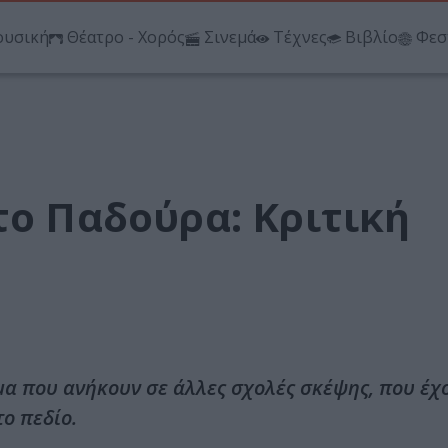
υσική
Θέατρο - Χορός
Σινεμά
Τέχνες
Βιβλίο
Φεσ
το Παδούρα: Κριτική
ομα που ανήκουν σε άλλες σχολές σκέψης, που έχ
το πεδίο.