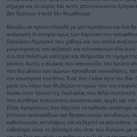
σήμερα και το αύριο. Και αυτές αποτυπώνονται έμπρακ
δεν ξέρουμε ή ποτέ δεν θα μάθουμε.
Μοιάζει σε πρώτο επίπεδο με μία περιπέτεια και ένα θρ
ανάγνωση. Η ιστορία όμως των Καμίνσκι που καταφθάνο
δασκάλου Ρέμπραντ που χάθηκε και τον οποίο αναζητού
μικροπρέπεια, τον σεβασμό και τελοσπάντων όλα αυτ
ό,τι πιο πολύτιμο κατείχαν και πλήρωσαν το τίμημα τη
κόστος. Αυτός ο πίνακας που απεικονίζει τον Χριστό α
που δια μέσου των αιώνων προκάλεσε συνειδήσεις, πεπ
τον εσωτερικό του πόνο. Ένας Βαν Γκογκ πριν τον Βαν 
μέσα του λόγω των θλιβερών στιγμών που του επεφύλαξε
δώσει στον Χριστό της Εκκλησίας που θέλει πιστότητα,
που κινήθηκε ενάντια στις οικογενειακές αρχές και την
Ελίας Αμπρόσιους που δέχτηκε να ορθώσει ανάστημα κα
έντονων αναταράξεων και θρησκευτικών αντιδικιών, αυτ
καθεστηκυίες αντιλήψεις και να δεχτεί να αποτελέσει 
καθοδηγεί είναι το βάλσαμό του όταν του δηλώνει με σ