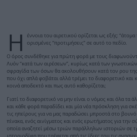
Η
έννοια του αιρετικού ορίζεται ως εξής: “άτομα
ορισμένες “προτιμήσεις” σε αυτό το πεδίο.
Ο όρος συνδέθηκε για πρώτη φορά με τους διαφωνούντ
Λυόν “κατά των αιρέσεων”, κυρίως κατά των γνωστικών
σφραγίδα των όσων θα ακολουθήσουν κατά τον ρου της ι
που όχι απλά φοβάται αλλά τρέμει το διαφορετικό και 
κοινά αποδεκτό και πως αυτό καθορίζεται;
Γιατί το διαφορετικό να μην είναι ο νόμος και όλα τα ά
και κάθε φορά παραδίδει και μία νέα πρόσκληση για σκ
τις ηπείρους για να μας παραδώσει μπροστά στο βουν
πίνακα, ενός αινίγματος και ενός ερωτήματος για την 
οποία αναζητεί μέσω τριών παράλληλων ιστοριών σε τρ
ιστοριοδίφη που τρέφεται από τις ίδιες του τις ανησυχ