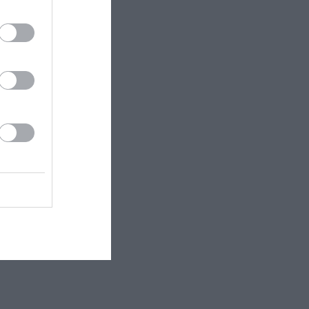
ην ιδέα να τα
τους ίδιους.
μη τους και
ι απλώς η εν
ατο, τον
τητά της, με
αλλά στην
ην ιστορία των