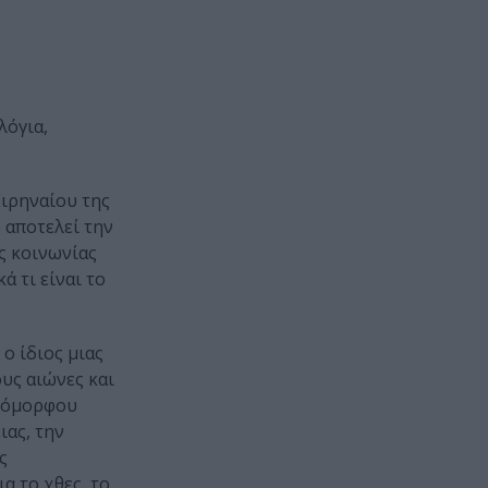
λόγια,
Ειρηναίου της
 αποτελεί την
ς κοινωνίας
 τι είναι το
 ο ίδιος μιας
υς αιώνες και
διόμορφου
ιας, την
ς
α το χθες, το