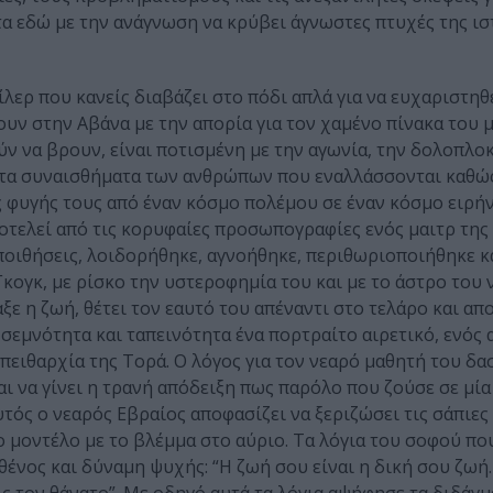
τα εδώ με την ανάγνωση να κρύβει άγνωστες πτυχές της ισ
ίλερ που κανείς διαβάζει στο πόδι απλά για να ευχαριστηθ
υν στην Αβάνα με την απορία για τον χαμένο πίνακα του 
ν να βρουν, είναι ποτισμένη με την αγωνία, την δολοπλοκ
ά τα συναισθήματα των ανθρώπων που εναλλάσσονται καθ
ς φυγής τους από έναν κόσμο πολέμου σε έναν κόσμο ειρή
ποτελεί από τις κορυφαίες προσωπογραφίες ενός μαιτρ τη
οιθήσεις, λοιδορήθηκε, αγνοήθηκε, περιθωριοποιήθηκε κ
Γκογκ, με ρίσκο την υστεροφημία του και με το άστρο του 
 η ζωή, θέτει τον εαυτό του απέναντι στο τελάρο και απ
 σεμνότητα και ταπεινότητα ένα πορτραίτο αιρετικό, ενό
 πειθαρχία της Τορά. Ο λόγος για τον νεαρό μαθητή του δα
ι να γίνει η τρανή απόδειξη πως παρόλο που ζούσε σε μί
ός ο νεαρός Εβραίος αποφασίζει να ξεριζώσει τις σάπιες 
το μοντέλο με το βλέμμα στο αύριο. Τα λόγια του σοφού πο
θένος και δύναμη ψυχής: “Η ζωή σου είναι η δική σου ζωή…