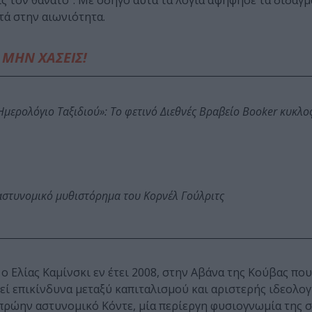
εις τον θάνατο”. Με οδηγό αυτά τα λόγια αψήφησε τα διδάγμ
τά στην αιωνιότητα.
ΜΗΝ ΧΑΣΕΙΣ!
: Ημερολόγιο Ταξιδιού»: Το φετινό Διεθνές Βραβείο Booker κυκλ
αστυνομικό μυθιστόρημα του Κορνέλ Γούλριτς
 ο Ελίας Καμίνσκι εν έτει 2008, στην Αβάνα της Κούβας που
εί επικίνδυνα μεταξύ καπιταλισμού και αριστερής ιδεολογ
 πρώην αστυνομικό Κόντε, μία περίεργη φυσιογνωμία της