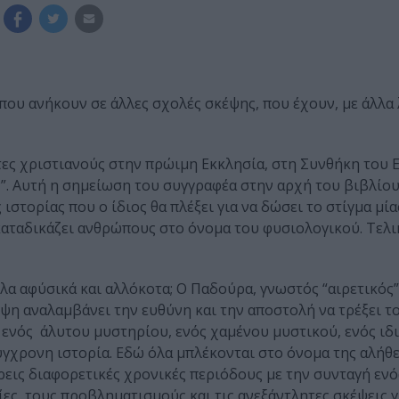
 που ανήκουν σε άλλες σχολές σκέψης, που έχουν, με άλλα 
ες χριστιανούς στην πρώιμη Εκκλησία, στη Συνθήκη του 
”. Αυτή η σημείωση του συγγραφέα στην αρχή του βιβλίου
στορίας που ο ίδιος θα πλέξει για να δώσει το στίγμα μία
καταδικάζει ανθρώπους στο όνομα του φυσιολογικού. Τελικά
λλα αφύσικά και αλλόκοτα; Ο Παδούρα, γνωστός “αιρετικός”
έψη αναλαμβάνει την ευθύνη και την αποστολή να τρέξει το
ό ενός άλυτου μυστηρίου, ενός χαμένου μυστικού, ενός ι
σύγχρονη ιστορία. Εδώ όλα μπλέκονται στο όνομα της αλήθε
εις διαφορετικές χρονικές περιόδους με την συνταγή ενό
ίες, τους προβληματισμούς και τις ανεξάντλητες σκέψεις γι