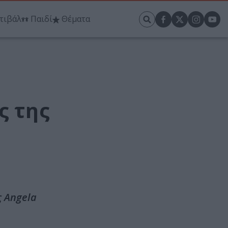
τιβάλ
Παιδί
Θέματα
ς της
ς Angela