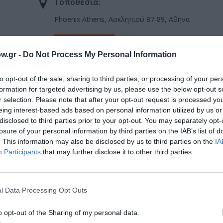
Τοποθεσία:
Phoenix Athens, Ασκληπιού 87-89, Aθήνα
Phoenix Athens
w.gr -
Do Not Process My Personal Information
to opt-out of the sale, sharing to third parties, or processing of your per
formation for targeted advertising by us, please use the below opt-out s
r selection. Please note that after your opt-out request is processed y
eing interest-based ads based on personal information utilized by us or
disclosed to third parties prior to your opt-out. You may separately opt-
losure of your personal information by third parties on the IAB’s list of
. This information may also be disclosed by us to third parties on the
IA
μάθετε πρώτοι όλες τις ειδήσεις
Participants
that may further disclose it to other third parties.
ολιτισμό στο
Culturenow.gr
l Data Processing Opt Outs
r
Δες
o opt-out of the Sharing of my personal data.