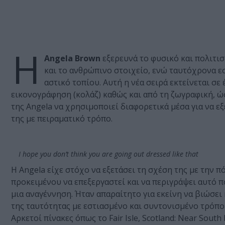
Η
Angela Brown
εξερευνά το φυσικό και πολιτισ
και το ανθρώπινο στοιχείο, ενώ ταυτόχρονα ε
αστικό τοπίου. Αυτή η νέα σειρά εκτείνεται σε
εικονογράφηση (κολάζ) καθώς και από τη ζωγραφική, ώσ
της Angela να χρησιμοποιεί διαφορετικά μέσα για να ε
της με πειραματικό τρόπο.
I hope you don’t think you are going out dressed like that
Η Angela είχε στόχο να εξετάσει τη σχέση της με την πό
προκειμένου να επεξεργαστεί και να περιγράψει αυτό 
μια αναγέννηση. Ήταν απαραίτητο για εκείνη να βιώσει 
της ταυτότητας με εστιασμένο και συντονισμένο τρόπο
Αρκετοί πίνακες όπως το Fair Isle, Scotland: Near Sout