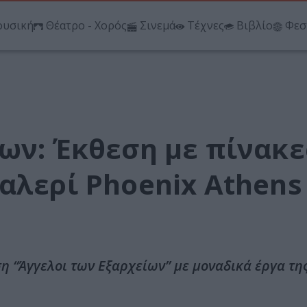
υσική
Θέατρο - Χορός
Σινεμά
Τέχνες
Βιβλίο
Φεσ
ων: Έκθεση με πίνακε
αλερί Phoenix Athens
ση “Άγγελοι των Εξαρχείων” με μοναδικά έργα τη