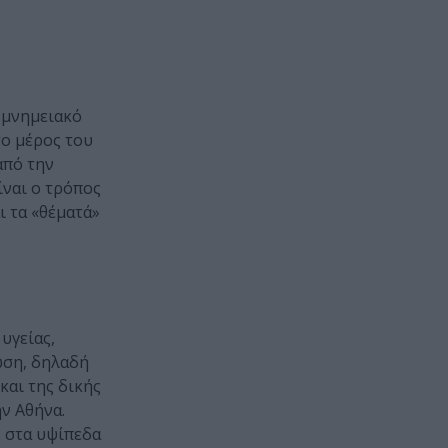
ο μνημειακό
το μέρος του
από την
ίναι ο τρόπος
ι τα «θέματά»
υγείας,
ωση, δηλαδή
και της δικής
ν Αθήνα.
ς στα υψίπεδα