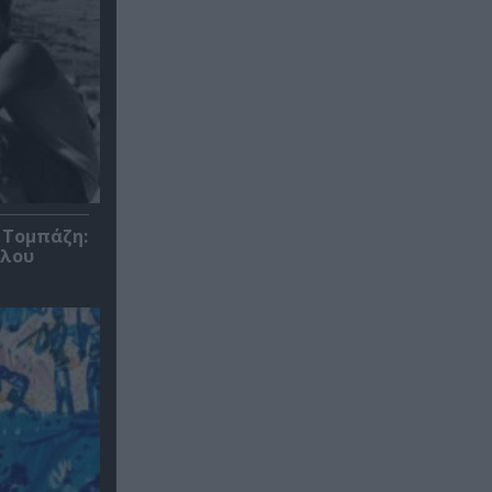
 Τομπάζη:
υλου