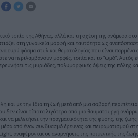
τικό τοπίο της Αθήνας, αλλά και τη σχέση της ανάμεσα στ
στιάζει στη γυναικεία μορφή και ταυτότητα ως αναπόσπασ
 ένα ευρύ φάσμα στυλ και θεματολογίας που είναι παρμένα 
τε να περιλαμβάνουν μορφές, τοπία και το “ωμό”. Αυτός ε
ξερευνήσει τις μυριάδες, πολυμορφικές όψεις της πόλης κα
λη και με την ίδια τη ζωή μετά από μια σοβαρή περιπέτεια 
που δεν είναι τίποτα λιγότερο από μια θαυματουργή ανάρρ
και να μελετήσει την πραγματικότητα της φύσης, της ζωής 
 μέσα από έναν συνδυασμό έρευνας και πειραματισμού στη
h Light, αναφέρονται σε αναμνήσεις της ποιμενικής της ζωή