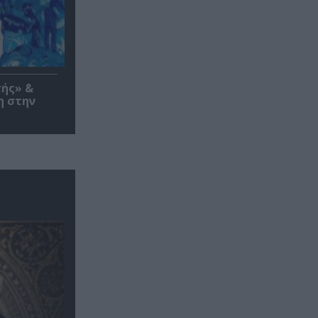
τής» &
η στην