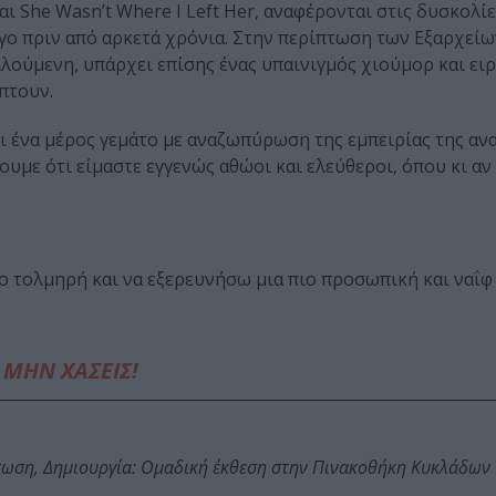
και She Wasn’t Where I Left Her, αναφέρονται στις δυσκολί
γο πριν από αρκετά χρόνια. Στην περίπτωση των Εξαρχείω
ιλούμενη, υπάρχει επίσης ένας υπαινιγμός χιούμορ και ει
πτουν.
ναι ένα μέρος γεμάτο με αναζωπύρωση της εμπειρίας της α
σουμε ότι είμαστε εγγενώς αθώοι και ελεύθεροι, όπου κι α
ιο τολμηρή και να εξερευνήσω μια πιο προσωπική και ναΐφ
ΜΗΝ ΧΑΣΕΙΣ!
τωση, Δημιουργία: Ομαδική έκθεση στην Πινακοθήκη Κυκλάδων