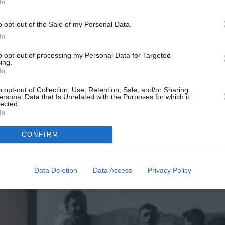
In
ΕΚΘΕΣΗ ΖΩΓΡΑΦΙΚΗΣ
ΖΩΓΡΑΦΙΚΗ
ΖΩΓΡΑΦΟΣ
o opt-out of the Sale of my Personal Data.
In
to opt-out of processing my Personal Data for Targeted
ing.
νη και τον Πολιτισμό!
In
o opt-out of Collection, Use, Retention, Sale, and/or Sharing
ersonal Data that Is Unrelated with the Purposes for which it
lected.
λουθήστε το Culturenow.gr
In
CONFIRM
χετικά Άρθρα
Data Deletion
Data Access
Privacy Policy