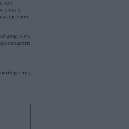
ες που
ν, όπου η
ρωνείας όπου
νανέωσης. Αυτό
ν βρισκόμαστε;
 αντίληψη της