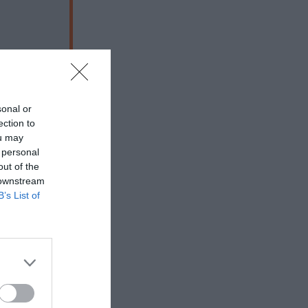
sonal or
ection to
ou may
 personal
out of the
 downstream
B’s List of
 εδώ!
❯