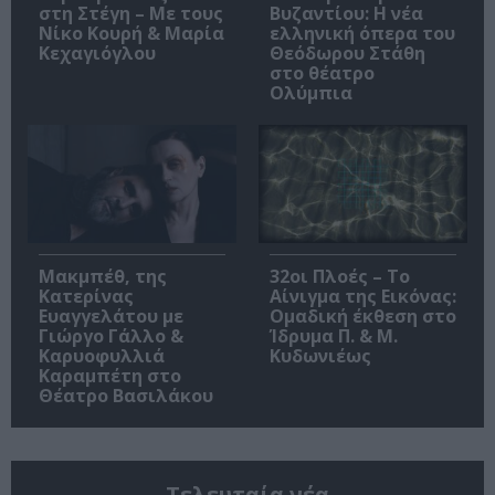
στη Στέγη – Με τους
Βυζαντίου: Η νέα
Νίκο Κουρή & Μαρία
ελληνική όπερα του
Κεχαγιόγλου
Θεόδωρου Στάθη
στο θέατρο
Ολύμπια
Μακμπέθ, της
32οι Πλοές – Το
Κατερίνας
Αίνιγμα της Εικόνας:
Ευαγγελάτου με
Ομαδική έκθεση στο
Γιώργο Γάλλο &
Ίδρυμα Π. & Μ.
Καρυοφυλλιά
Κυδωνιέως
Καραμπέτη στο
Θέατρο Βασιλάκου
Τελευταία νέα