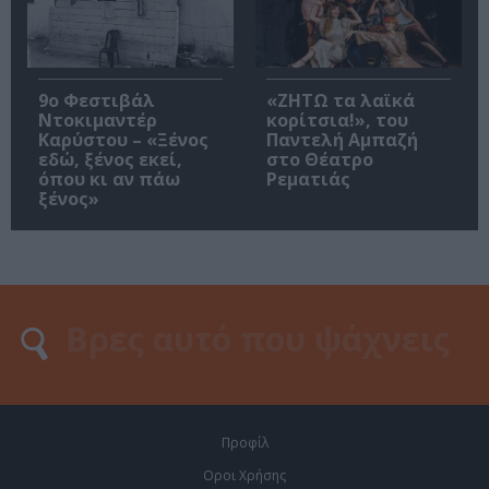
9ο Φεστιβάλ
«ΖΗΤΩ τα λαϊκά
Ντοκιμαντέρ
κορίτσια!», του
Καρύστου – «Ξένος
Παντελή Αμπαζή
εδώ, ξένος εκεί,
στο Θέατρο
όπου κι αν πάω
Ρεματιάς
ξένος»
Προφίλ
Οροι Χρήσης