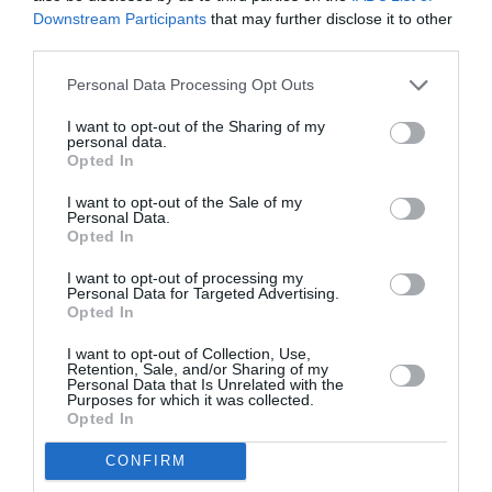
Downstream Participants
that may further disclose it to other
third parties.
Σχετικά Άρθρα
Personal Data Processing Opt Outs
I want to opt-out of the Sharing of my
personal data.
Opted In
I want to opt-out of the Sale of my
Personal Data.
Πολυάννα Το
ΚΠΙΣΝ: Park your
Opted In
παιχνίδι της χαράς,
Cinema – Αύγουστος
της Κάρμεν
2026
I want to opt-out of processing my
Ρουγγέρη στο 55ο
Personal Data for Targeted Advertising.
Φεστιβάλ Ολύμπου
Opted In
2026
I want to opt-out of Collection, Use,
Retention, Sale, and/or Sharing of my
Personal Data that Is Unrelated with the
Purposes for which it was collected.
Opted In
CONFIRM