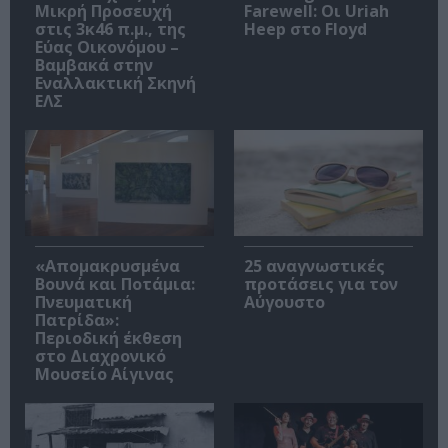
Μικρή Προσευχή
Farewell: Οι Uriah
στις 3κ46 π.μ., της
Heep στο Floyd
Εύας Οικονόμου –
Βαμβακά στην
Εναλλακτική Σκηνή
ΕΛΣ
«Απομακρυσμένα
25 αναγνωστικές
Βουνά και Ποτάμια:
προτάσεις για τον
Πνευματική
Αύγουστο
Πατρίδα»:
Περιοδική έκθεση
στο Διαχρονικό
Μουσείο Αίγινας