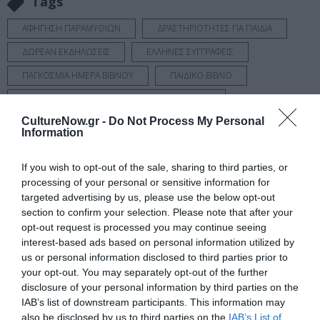
Tags
ΑΦΗΓΗΣΗ ΠΑΡΑΜΥΘΙΩΝ
ΔΡΑΣΤΗΡΙΟΤΗΤΕΣ ΓΙΑ ΠΑΙΔΙΑ
ΔΩΡΕΑΝ ΕΚΔΗΛΩΣΕΙΣ
ΕΛΛΗΝΕΣ ΣΥΓΓΡΑΦΕΙΣ
ΠΑΓΚΟΣΜΙΑ ΗΜΕΡΑ ΒΙΒΛΙΟΥ
ΠΑΙΔΙΚΟ ΒΙΒΛΙΟ
ΠΟΛΙΤΙΣΤΙΚΟ ΙΔΡΥΜΑ ΟΜΙΛΟΥ ΠΕΙΡΑΙΩΣ (ΠΙΟΠ)
CultureNow.gr -
Do Not Process My Personal
Information
Newsletter
Κάθε βδομάδα στο e-mail σας τα τελευταία νέα για
If you wish to opt-out of the sale, sharing to third parties, or
την Τέχνη και τον Πολιτισμό!
processing of your personal or sensitive information for
targeted advertising by us, please use the below opt-out
section to confirm your selection. Please note that after your
opt-out request is processed you may continue seeing
interest-based ads based on personal information utilized by
us or personal information disclosed to third parties prior to
Ακολουθήστε το Culturenow.gr
your opt-out. You may separately opt-out of the further
disclosure of your personal information by third parties on the
IAB’s list of downstream participants. This information may
also be disclosed by us to third parties on the
IAB’s List of