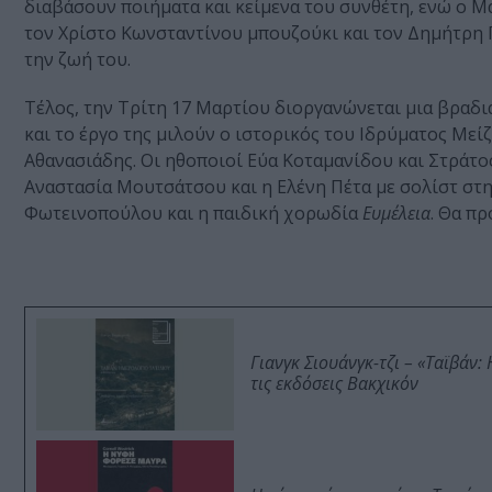
διαβάσουν ποιήματα και κείμενα του συνθέτη, ενώ ο 
τον Χρίστο Κωνσταντίνου μπουζούκι και τον Δημήτρη 
την ζωή του.
Τέλος, την Τρίτη 17 Μαρτίου διοργανώνεται μια βραδι
και το έργο της μιλούν ο ιστορικός του Ιδρύματος Με
Αθανασιάδης. Οι ηθοποιοί Εύα Κοταμανίδου και Στράτ
Αναστασία Μουτσάτσου και η Ελένη Πέτα με σολίστ στ
Φωτεινοπούλου και η παιδική χορωδία
Ευμέλεια
. Θα πρ
Γιανγκ Σιουάνγκ-τζι – «Ταϊβάν
τις εκδόσεις Βακχικόν