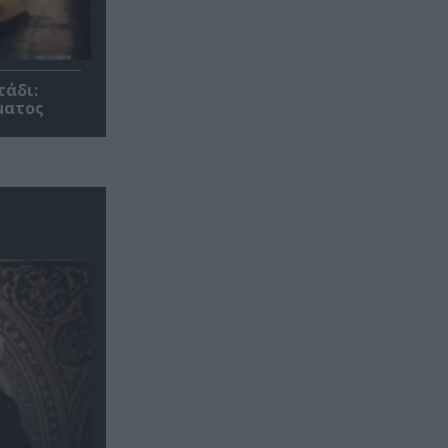
τάδι:
ματος