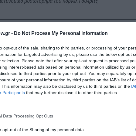
αστυνομικό μυθιστόρημα του Κορνέλ Γούλριτς
w.gr -
Do Not Process My Personal Information
to opt-out of the sale, sharing to third parties, or processing of your per
 Σμύρνης, Παλαιολόγου 1, Νέα Σμύρνη
formation for targeted advertising by us, please use the below opt-out s
ίου στις 19.30
r selection. Please note that after your opt-out request is processed y
8
eing interest-based ads based on personal information utilized by us or
ίσοδος
disclosed to third parties prior to your opt-out. You may separately opt-
losure of your personal information by third parties on the IAB’s list of
μάθετε πρώτοι όλες τις ειδήσεις
. This information may also be disclosed by us to third parties on the
IA
Participants
that may further disclose it to other third parties.
ολιτισμό στο
Culturenow.gr
r
Δες
l Data Processing Opt Outs
o opt-out of the Sharing of my personal data.