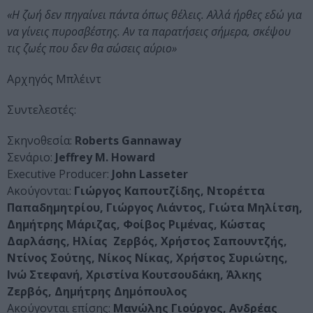
«Η ζωή δεν πηγαίνει πάντα όπως θέλεις. Αλλά ήρθες εδώ για
να γίνεις πυροσβέστης. Αν τα παρατήσεις σήμερα, σκέψου
τις ζωές που δεν θα σώσεις αύριο»
Αρχηγός Μπλέιντ
Συντελεστές:
Σκηνοθεσία:
Roberts Gannaway
Σενάριο:
Jeffrey M. Howard
Executive Producer:
John Lasseter
Ακούγονται:
Γιώργος Καπουτζίδης, Ντορέττα
Παπαδημητρίου, Γιώργος Λιάντος, Γιώτα Μηλίτση,
Δημήτρης Μάριζας, Φοίβος Ριμένας, Κώστας
Δαρλάσης, Ηλίας Ζερβός, Χρήστος Σαπουντζής,
Ντίνος Σούτης, Νίκος Νίκας, Χρήστος Συριώτης,
Ινώ Στεφανή, Χριστίνα Κουτσουδάκη, Άλκης
Ζερβός, Δημήτρης Δημόπουλος
Ακούγονται επίσης:
Μανώλης Γιούργος, Ανδρέας