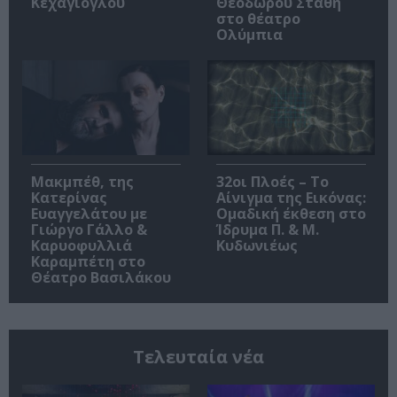
Κεχαγιόγλου
Θεόδωρου Στάθη
στο θέατρο
Ολύμπια
Μακμπέθ, της
32οι Πλοές – Το
Κατερίνας
Αίνιγμα της Εικόνας:
Ευαγγελάτου με
Ομαδική έκθεση στο
Γιώργο Γάλλο &
Ίδρυμα Π. & Μ.
Καρυοφυλλιά
Κυδωνιέως
Καραμπέτη στο
Θέατρο Βασιλάκου
Τελευταία νέα