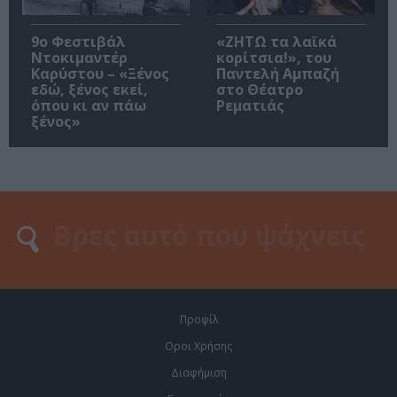
9ο Φεστιβάλ
«ΖΗΤΩ τα λαϊκά
Ντοκιμαντέρ
κορίτσια!», του
Καρύστου – «Ξένος
Παντελή Αμπαζή
εδώ, ξένος εκεί,
στο Θέατρο
όπου κι αν πάω
Ρεματιάς
ξένος»
Προφίλ
Οροι Χρήσης
Διαφήμιση