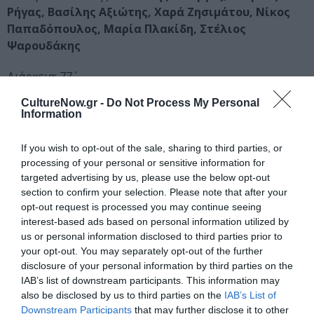
Ρήγας, Βασίλης Αξιώτης, Χαρά Ζησιμάτου, Νίκος
Παπαδόπουλος, Μαρία Πλακίδη, Στέλιος
Ψαρουδάκης
Διάρκεια: 77΄
CultureNow.gr -
Do Not Process My Personal
Ταυτότητα
Information
Πληροφορίες:
28 Αυγούστου στους κινηματογράφους από
If you wish to opt-out of the sale, sharing to third parties, or
τη Feelgood σε 3D
processing of your personal or sensitive information for
targeted advertising by us, please use the below opt-out
section to confirm your selection. Please note that after your
opt-out request is processed you may continue seeing
Ακολουθήστε το Culturenow.gr στο
Google News
και
interest-based ads based on personal information utilized by
μάθετε πρώτοι όλες τις ειδήσεις
us or personal information disclosed to third parties prior to
your opt-out. You may separately opt-out of the further
Δείτε όλα τα
τελευταία νέα
για την Τέχνη και τον
disclosure of your personal information by third parties on the
Πολιτισμό στο
Culturenow.gr
IAB’s list of downstream participants. This information may
also be disclosed by us to third parties on the
IAB’s List of
Downstream Participants
that may further disclose it to other