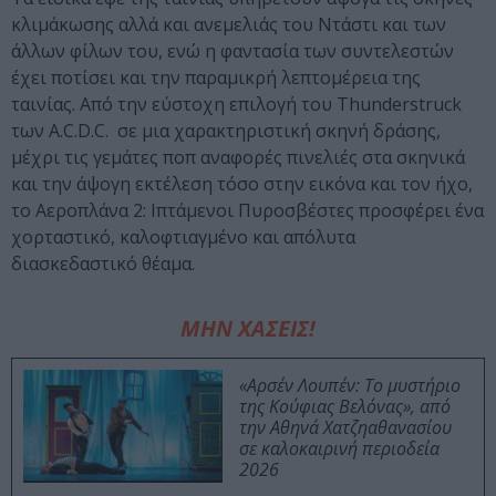
κλιμάκωσης αλλά και ανεμελιάς του Ντάστι και των
άλλων φίλων του, ενώ η φαντασία των συντελεστών
έχει ποτίσει και την παραμικρή λεπτομέρεια της
ταινίας. Από την εύστοχη επιλογή του Thunderstruck
των A.C.D.C. σε μια χαρακτηριστική σκηνή δράσης,
μέχρι τις γεμάτες ποπ αναφορές πινελιές στα σκηνικά
και την άψογη εκτέλεση τόσο στην εικόνα και τον ήχο,
το Αεροπλάνα 2: Ιπτάμενοι Πυροσβέστες προσφέρει ένα
χορταστικό, καλοφτιαγμένο και απόλυτα
διασκεδαστικό θέαμα.
ΜΗΝ ΧΑΣΕΙΣ!
«Αρσέν Λουπέν: Το μυστήριο
της Κούφιας Βελόνας», από
την Αθηνά Χατζηαθανασίου
σε καλοκαιρινή περιοδεία
2026