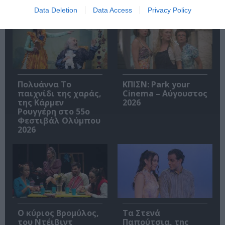
Σχετικά Άρθρα
Data Deletion
Data Access
Privacy Policy
Πολυάννα Το
ΚΠΙΣΝ: Park your
παιχνίδι της χαράς,
Cinema – Αύγουστος
της Κάρμεν
2026
Ρουγγέρη στο 55ο
Φεστιβάλ Ολύμπου
2026
O κύριος Βρομύλος,
Τα Στενά
του Ντέιβιντ
Παπούτσια, της