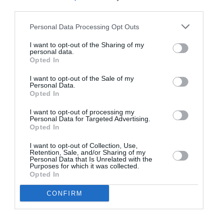
Νέοι Διαγωνισμοί
❯
third parties.
Tags
Personal Data Processing Opt Outs
I want to opt-out of the Sharing of my
ΣΙΝΕΜΑ
personal data.
Opted In
Newsletter
I want to opt-out of the Sale of my
Personal Data.
Κάθε βδομάδα στο e-mail σας τα τελευταία νέα για
Opted In
την Τέχνη και τον Πολιτισμό!
I want to opt-out of processing my
Personal Data for Targeted Advertising.
Opted In
I want to opt-out of Collection, Use,
Retention, Sale, and/or Sharing of my
Personal Data that Is Unrelated with the
Ακολουθήστε το Culturenow.gr
Purposes for which it was collected.
Opted In
CONFIRM