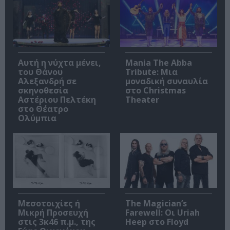
Αυτή η νύχτα μένει,
Mania The Abba
του Θάνου
Tribute: Μια
Αλεξανδρή σε
μοναδική συναυλία
σκηνοθεσία
στο Christmas
Αστέριου Πελτέκη
Theater
στο Θέατρο
Ολύμπια
Μεσοτοιχίες ή
The Magician’s
Μικρή Προσευχή
Farewell: Οι Uriah
στις 3κ46 π.μ., της
Heep στο Floyd