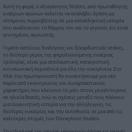
Αυτή τη φορά, ο αξιαγάπητος Ντάστι, από πρωταθλητής
εναέριων αγώνων καλείται να αναλάβει δράση ως
ιπτάμενος πυροσβέστης σε μια καταπληκτική ιστορία
που αναδεικνύει το θάρρος του και το γεγονός ότι είναι
γεννημένος αγωνιστής.
Γεμάτο αστείους διαλόγους και ξεκαρδιστικές ατάκες,
το δεύτερο μέρος της φημολογούμενης εναέριας
τριλογίας, είναι μια απολαυστική, καταιγιστική,
εντυπωσιακή περιπέτεια για όλη την οικογένεια. Στο
πλάι του πρωταγωνιστή θα συναντήσουμε μια νέα
παρέα από εκκεντρικούς και συναρπαστικούς
χαρακτήρες που κλείνουν το μάτι στους μεγαλύτερους
σε ηλικία θεατές, ενώ οι σχέσεις μεταξύ τους πλέκουν
μια συγκινητική ιστορία για την αλληλεγγύη, τις
δεύτερες ευκαιρίες και την αυτοθυσία, σε μια από τις
καλύτερες στιγμές των Disneytoon Studios.
Τα ειδικά εφέ της ταινίας υπηρετούν άψογα τις σκηνές