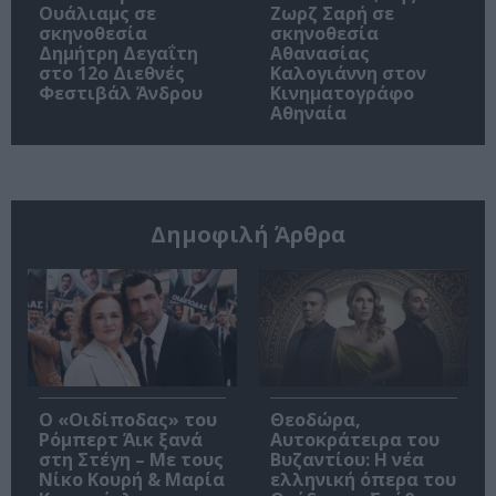
Ουάλιαμς σε
Ζωρζ Σαρή σε
σκηνοθεσία
σκηνοθεσία
Δημήτρη Δεγαΐτη
Αθανασίας
στο 12ο Διεθνές
Καλογιάννη στον
Φεστιβάλ Άνδρου
Κινηματογράφο
Αθηναία
Δημοφιλή Άρθρα
O «Οιδίποδας» του
Θεοδώρα,
Ρόμπερτ Άικ ξανά
Αυτοκράτειρα του
στη Στέγη – Με τους
Βυζαντίου: Η νέα
Νίκο Κουρή & Μαρία
ελληνική όπερα του