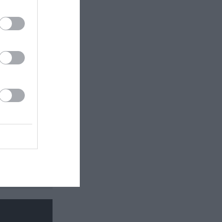
 εδώ!
❯