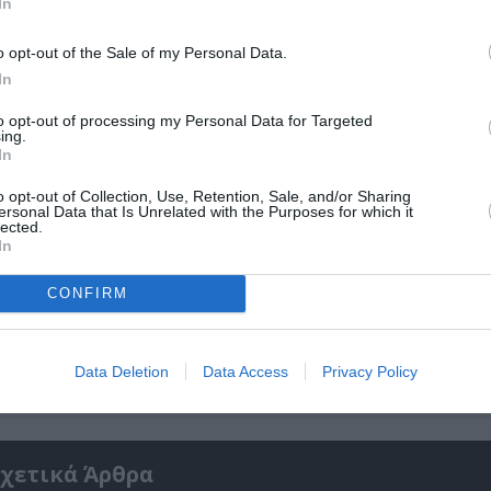
In
r
Δες
o opt-out of the Sale of my Personal Data.
In
to opt-out of processing my Personal Data for Targeted
ing.
In
o opt-out of Collection, Use, Retention, Sale, and/or Sharing
ersonal Data that Is Unrelated with the Purposes for which it
lected.
In
νη και τον Πολιτισμό!
CONFIRM
λουθήστε το Culturenow.gr
Data Deletion
Data Access
Privacy Policy
χετικά Άρθρα