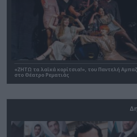
«ΖΗΤΩ τα λαϊκά κορίτσια!», του Παντελή Αμπα
στο Θέατρο Ρεματιάς
Δ