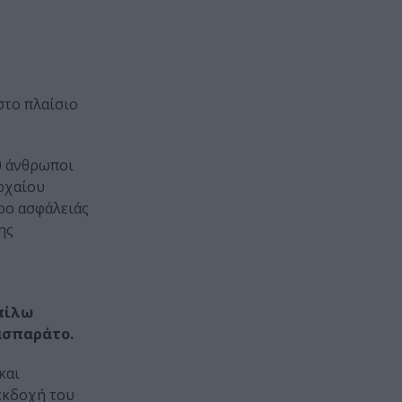
 στο πλαίσιο
0 άνθρωποι
αρχαίου
ρο ασφάλειάς
ης
πίλω
ασπαράτο.
και
εκδοχή του