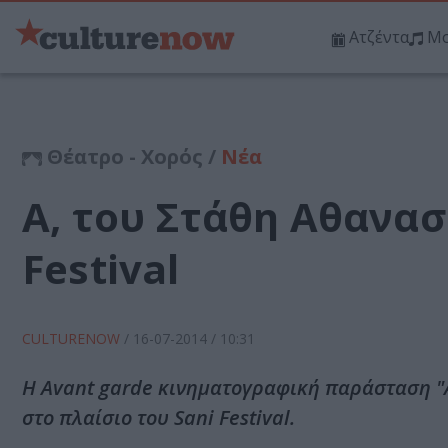
Ατζέντα
Μο
Θέατρο - Χορός /
Νέα
Α, του Στάθη Αθανασ
Festival
CULTURENOW
/
16-07-2014
/ 10:31
Η Αvant garde κινηματογραφική παράσταση "Α"
στο πλαίσιο του Sani Festival.