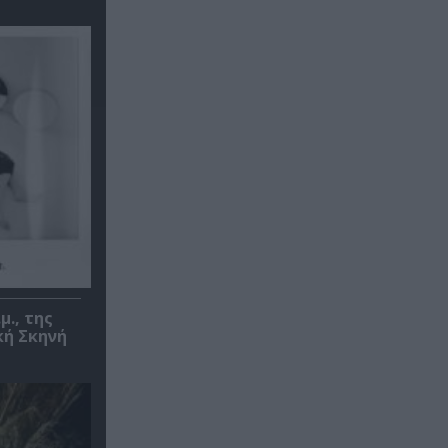
μ., της
κή Σκηνή