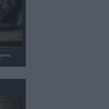
οφάνη,
ν