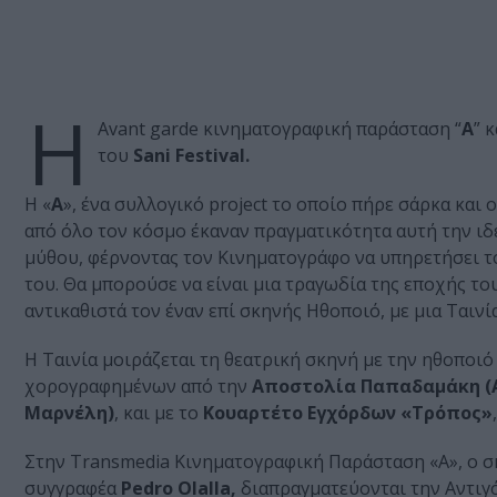
Η
Αvant garde κινηματογραφική παράσταση “
Α
” 
του
Sani Festival.
Η «
A
», ένα συλλογικό project το οποίο πήρε σάρκα κα
από όλο τον κόσμο έκαναν πραγματικότητα αυτή την ιδ
μύθου, φέρνοντας τον Κινηματογράφο να υπηρετήσει τ
του. Θα μπορούσε να είναι μια τραγωδία της εποχής τ
αντικαθιστά τον έναν επί σκηνής Ηθοποιό, με μια Ταινία
Η Ταινία μοιράζεται τη θεατρική σκηνή με την ηθοποι
χορογραφημένων από την
Αποστολία Παπαδαμάκη (
Μαρνέλη)
, και με το
Κουαρτέτο Εγχόρδων «Τρόπος»
Στην Transmedia Κινηματογραφική Παράσταση «Α», ο 
συγγραφέα
Pedro Olalla,
διαπραγματεύονται την Αντιγ