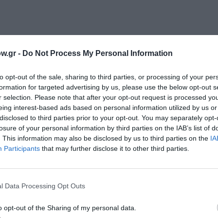
w.gr -
Do Not Process My Personal Information
ρή-Μπάμπαλη
to opt-out of the sale, sharing to third parties, or processing of your per
formation for targeted advertising by us, please use the below opt-out s
r selection. Please note that after your opt-out request is processed y
eing interest-based ads based on personal information utilized by us or
υ 2014
Τιμές εισιτηρίων:
Γενική Είσοδος: 15€Είσοδος αριθμημένης
disclosed to third parties prior to your opt-out. You may separately opt-
ικών Προβολών: 6€
Προπώληση:
sanifestival.gr, viva.grΘεσσαλονίκη:
losure of your personal information by third parties on the IAB’s list of
 | Μητροπόλεως 92, Τ: 2310256173Χαλκιδική:: στα ξενοδοχεία του 
. This information may also be disclosed by us to third parties on the
IA
σιμισκή 24 – Μητροπόλεως 33, Τ: 2310 227288, Mediterranean Cosm
Participants
that may further disclose it to other third parties.
Βιβλιοπωλεία Παπασωτηρίου
Πληροφορίες
:
www.sanifestival.gr
l Data Processing Opt Outs
μάθετε πρώτοι όλες τις ειδήσεις
o opt-out of the Sharing of my personal data.
ολιτισμό στο
Culturenow.gr