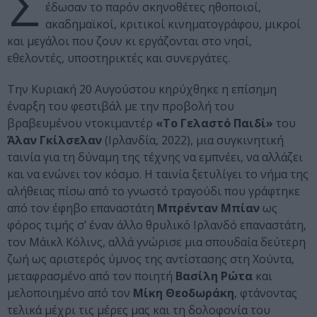
Σ
έδωσαν το παρόν σκηνοθέτες ηθοποιοί,
ακαδημαϊκοί, κριτικοί κινηματογράφου, μικροί
και μεγάλοι που ζουν κι εργάζονται στο νησί,
εθελοντές, υποστηρικτές και συνεργάτες.
Την Κυριακή 20 Αυγούστου κηρύχθηκε η επίσημη
έναρξη του φεστιβάλ με την προβολή του
βραβευμένου ντοκιμαντέρ
«Το Γελαστό Παιδί»
του
Άλαν Γκίλσελαν
(Ιρλανδία, 2022), μια συγκινητική
ταινία για τη δύναμη της τέχνης να εμπνέει, να αλλάζει
και να ενώνει τον κόσμο. Η ταινία ξετυλίγει το νήμα της
αλήθειας πίσω από το γνωστό τραγούδι που γράφτηκε
από τον έφηβο επαναστάτη
Μπρένταν Μπίαν
ως
φόρος τιμής σ’ έναν άλλο θρυλικό Ιρλανδό επαναστάτη,
τον Μάικλ Κόλινς, αλλά γνώρισε μια σπουδαία δεύτερη
ζωή ως αριστερός ύμνος της αντίστασης στη Χούντα,
μεταφρασμένο από τον ποιητή
Βασίλη Ρώτα
και
μελοποιημένο από τον
Μίκη Θεοδωράκη
, φτάνοντας
τελικά μέχρι τις μέρες μας και τη δολοφονία του