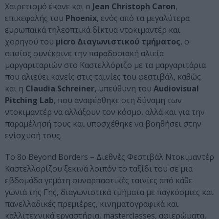
Χαιρετισμό έκανε και ο
Jean Christoph Caron
,
επικεφαλής του
Phoenix
, ενός από τα μεγαλύτερα
ευρωπαϊκά τηλεοπτικά δίκτυα ντοκιμαντέρ και
χορηγού του
μicro Διαγωνιστικού τμήματος
, ο
οποίος συνέκρινε την παραδοσιακή αλιεία
μαργαριταριών στο Καστελλόριζο με τα μαργαριτάρια
που αλιεύει κανείς στις ταινίες του φεστιβάλ, καθώς
και η
Claudia Schreiner,
υπεύθυνη του
Audiovisual
Pitching Lab
, που αναφέρθηκε στη δύναμη των
ντοκιμαντέρ να αλλάξουν τον κόσμο, αλλά και για την
παραμέλησή τους και υποσχέθηκε να βοηθήσει στην
ενίσχυσή τους.
Το 8ο Beyond Borders – Διεθνές Φεστιβάλ Ντοκιμαντέρ
Καστελλορίζου ξεκινά λοιπόν το ταξίδι του σε μια
εβδομάδα γεμάτη συναρπαστικές ταινίες από κάθε
γωνιά της Γης, διαγωνιστικά τμήματα με παγκόσμιες και
πανελλαδικές πρεμιέρες, κινηματογραφικά και
καλλιτεχνικά εργαστήρια, masterclasses, αφιερώματα,