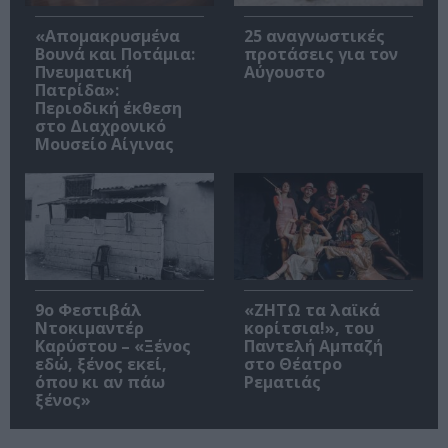
«Απομακρυσμένα
25 αναγνωστικές
Βουνά και Ποτάμια:
προτάσεις για τον
Πνευματική
Αύγουστο
Πατρίδα»:
Περιοδική έκθεση
στο Διαχρονικό
Μουσείο Αίγινας
9ο Φεστιβάλ
«ΖΗΤΩ τα λαϊκά
Ντοκιμαντέρ
κορίτσια!», του
Καρύστου – «Ξένος
Παντελή Αμπαζή
εδώ, ξένος εκεί,
στο Θέατρο
όπου κι αν πάω
Ρεματιάς
ξένος»