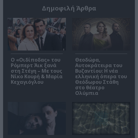
Δημοφιλή Άρθρα
O «Οιδίποδας» του
Θεοδώρα,
Ρόμπερτ Άικ ξανά
Αυτοκράτειρα του
στη Στέγη – Με τους
Βυζαντίου: Η νέα
Νίκο Κουρή & Μαρία
ελληνική όπερα του
Κεχαγιόγλου
Θεόδωρου Στάθη
στο θέατρο
Ολύμπια