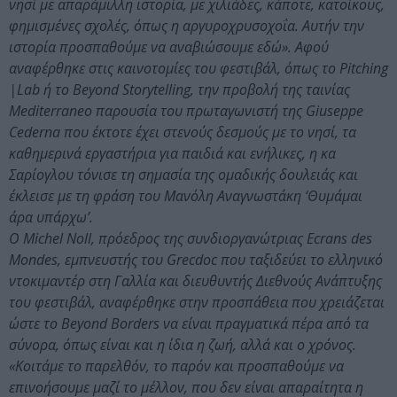
νησί με απαράμιλλη ιστορία, με χιλιάδες, κάποτε, κατοίκους,
φημισμένες σχολές, όπως η αργυροχρυσοχοΐα. Αυτήν την
ιστορία προσπαθούμε να αναβιώσουμε εδώ». Αφού
αναφέρθηκε στις καινοτομίες του φεστιβάλ, όπως το Pitching
|Lab ή το Beyond Storytelling, την προβολή της ταινίας
Mediterraneo παρουσία του πρωταγωνιστή της Giuseppe
Cederna που έκτοτε έχει στενούς δεσμούς με το νησί, τα
καθημερινά εργαστήρια για παιδιά και ενήλικες, η κα
Σαρίογλου τόνισε τη σημασία της ομαδικής δουλειάς και
έκλεισε με τη φράση του Μανόλη Αναγνωστάκη ‘Θυμάμαι
άρα υπάρχω’.
Ο Michel Noll, πρόεδρος της συνδιοργανώτριας Ecrans des
Mondes, εμπνευστής του Grecdoc που ταξιδεύει το ελληνικό
ντοκιμαντέρ στη Γαλλία και διευθυντής Διεθνούς Ανάπτυξης
του φεστιβάλ, αναφέρθηκε στην προσπάθεια που χρειάζεται
ώστε το Beyond Borders να είναι πραγματικά πέρα από τα
σύνορα, όπως είναι και η ίδια η ζωή, αλλά και ο χρόνος.
«Κοιτάμε το παρελθόν, το παρόν και προσπαθούμε να
επινοήσουμε μαζί το μέλλον, που δεν είναι απαραίτητα η