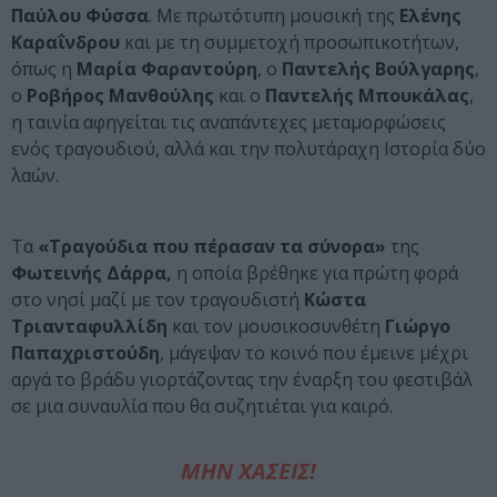
Παύλου Φύσσα
. Με πρωτότυπη μουσική της
Ελένης
Καραΐνδρου
και με τη συμμετοχή προσωπικοτήτων,
όπως η
Μαρία Φαραντούρη
, ο
Παντελής Βούλγαρης
,
ο
Ροβήρος Μανθούλης
και ο
Παντελής Μπουκάλας
,
η ταινία αφηγείται τις αναπάντεχες μεταμορφώσεις
ενός τραγουδιού, αλλά και την πολυτάραχη Ιστορία δύο
λαών.
Τα
«Τραγούδια που πέρασαν τα σύνορα»
της
Φωτεινής Δάρρα,
η οποία βρέθηκε για πρώτη φορά
στο νησί μαζί με τον τραγουδιστή
Κώστα
Τριανταφυλλίδη
και τον μουσικοσυνθέτη
Γιώργο
Παπαχριστούδη
, μάγεψαν το κοινό που έμεινε μέχρι
αργά το βράδυ γιορτάζοντας την έναρξη του φεστιβάλ
σε μια συναυλία που θα συζητιέται για καιρό.
ΜΗΝ ΧΑΣΕΙΣ!