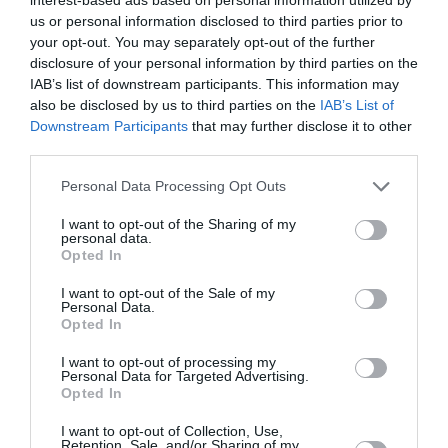
us or personal information disclosed to third parties prior to
Στο
Audiovisual Pitching Lab
24 & 25/8, θα
your opt-out. You may separately opt-out of the further
παρουσιαστούν σε προβολές 10-12 projects απ’ όλον
disclosure of your personal information by third parties on the
IAB’s list of downstream participants. This information may
τον κόσμο σε διάλογο με κορυφαίους επαγγελματίες
also be disclosed by us to third parties on the
IAB’s List of
από το χώρο της κινηματογραφικής βιομηχανίας. Head
Downstream Participants
that may further disclose it to other
Moderator είναι η Claudia Schreiner (Documentary
third parties.
Campus Masterschool, Γερμανία), ενώ η κριτική
επιτροπή αποτελείται από προπτυχιακούς και
Personal Data Processing Opt Outs
μεταπτυχιακούς φοιτητές/ριες σχολών
I want to opt-out of the Sharing of my
κινηματογράφου της Θεσσαλονίκης, του Μονάχου, της
personal data.
Πράγας και του Τελ Αβίβ.
Opted In
I want to opt-out of the Sale of my
Φέτος στο πλαίσιο του Beyond Borders έχει
Personal Data.
δημιουργηθεί ένα
πρωτοποριακό Δίκτυο
με πολλές
Opted In
από τις σημαντικότερες κινηματογραφικές σχολές της
I want to opt-out of processing my
Νοτιοανατολικής Ευρώπης και Μέσης Ανατολής. Η
Personal Data for Targeted Advertising.
Opted In
σύμπραξη αυτή περιλαμβάνει ενδεικτικά τη συμμετοχή
ολοκληρωμένων ταινιών στη μicro διαγωνιστική
I want to opt-out of Collection, Use,
σκηνή, μέσω της οποίας οι διακριθείσες ταινίες θα
Retention, Sale, and/or Sharing of my