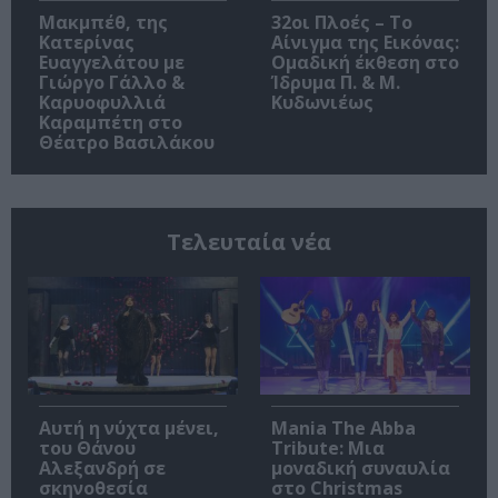
Μακμπέθ, της
32οι Πλοές – Το
Κατερίνας
Αίνιγμα της Εικόνας:
Ευαγγελάτου με
Ομαδική έκθεση στο
Γιώργο Γάλλο &
Ίδρυμα Π. & Μ.
Καρυοφυλλιά
Κυδωνιέως
Καραμπέτη στο
Θέατρο Βασιλάκου
Τελευταία νέα
Αυτή η νύχτα μένει,
Mania The Abba
του Θάνου
Tribute: Μια
Αλεξανδρή σε
μοναδική συναυλία
σκηνοθεσία
στο Christmas