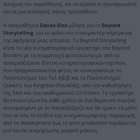
συνέχιση του παρελθόντος, και να είμαστε οι πρωταγωνιστές
του σε μια συλλογική, πάντα, προσπάθεια».
Η σκηνοθέτρια
Danae Elon
μίλησε για το
Beyond
Storytelling
, για το ρόλο του ντοκιμαντέρ σήμερα και
της αφήγησης μιας ιστορίας. Το Beyond Storytelling
είναι το νέο κινηματογραφικό εργαστήρι του Beyond
Borders με τη συμμετοχή φοιτητών/ριών από το
συνεργαζόμενο δίκτυο κινηματογραφικών σχολών,
που πραγματοποιείται φέτος σε συνεργασία με το
Πανεπιστήμιο του Τελ Αβίβ και το Πανεπιστήμιο
Queen’s του Kingston (Καναδάς), υπό την καθοδήγηση
της Elon και του ακαδημαϊκού Uri Cohen. Το εργαστήρι
θα επικεντρώνεται κάθε χρόνο σε ένα θεματικό πυρήνα
συνυφασμένο με το Καστελλόριζο και θα «μυεί» τα μέλη
του σε όλα τα στάδια της κινηματογραφικής παραγωγής,
από το development έως το post production παράγοντας
μια ταινία τεκμηρίωσης μικρού μήκους.