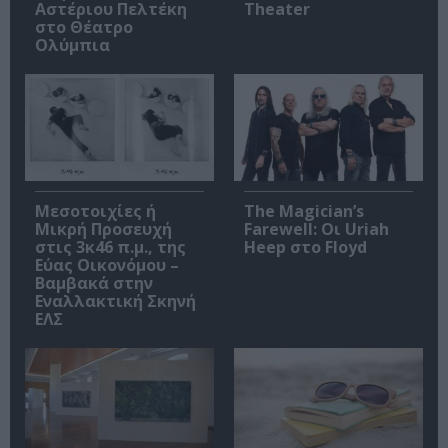
Αστέριου Πελτέκη
Theater
στο Θέατρο
Ολύμπια
Μεσοτοιχίες ή
The Magician’s
Μικρή Προσευχή
Farewell: Οι Uriah
στις 3κ46 π.μ., της
Heep στο Floyd
Εύας Οικονόμου –
Βαμβακά στην
Εναλλακτική Σκηνή
ΕΛΣ