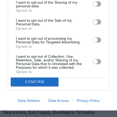
Νεφέλη Παρασκευοπούλου,
Βοηθός σκηνογράφου:
I want to opt-out of the Sharing of my
personal data.
Δημήτρης Γεωργόπουλος,
Φωτογράφιση
: Τάσος
Opted In
Θώμογλου
I want to opt-out of the Sale of my
Personal Data.
Οργάνωση παραγωγής:
Εύα Κουμανδράκη
Opted In
Παίζουν οι ηθοποιοί:
Χρήστος Διαμαντούδης
I want to opt-out of processing my
Personal Data for Targeted Advertising.
(Ποσειδών),
Ελένη Θυμιοπούλου
(Αθηνά),
Μαρία
Opted In
Καραμήτρη
(Κασσάνδρα),
Νικόλας Μαραγκόπουλος
(Μενέλαος),
Νίκος Μήλιας
(Στρατιώτης),
Γιολάντα
I want to opt-out of Collection, Use,
Retention, Sale, and/or Sharing of my
Μπαλαούρα
(Ελένη),
Ιωάννα Παγιατάκη
(Ανδρομάχη),
Personal Data that Is Unrelated with the
Purposes for which it was collected.
Χρίστος Στυλιανού
(Ταλθύβιος),
Βασίλης
Opted In
Τρυφουλτσάνης
(Στρατιώτης),
Γιώτα Φέστα
(Εκάβη)
CONFIRM
Γυναίκες της Τροίας:
Μαριάννα Αβραμάκη, Νεφέλη
Ανθοπούλου, Σταυρούλα Αραμπατζόγλου, Μομώ
Βλάχου, Χρύσα Ζαφειριάδου, Ελένη Θυμιοπούλου,
Data Deletion
Data Access
Privacy Policy
Μαρία Καραμήτρη, Άννα Κυριακίδου, Ιωάννα
Παγιατάκη, Εύη Σαρμή, Ελευθερία Τέτουλα.