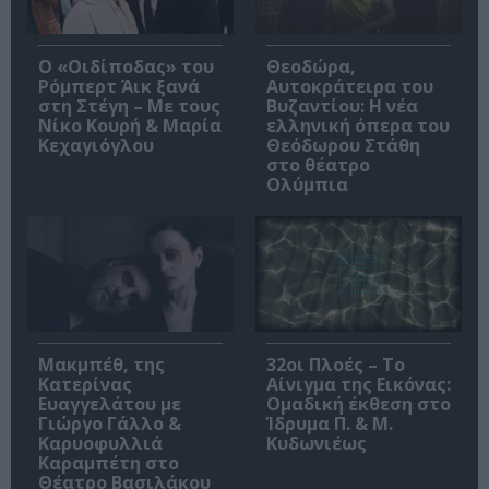
O «Οιδίποδας» του
Θεοδώρα,
Ρόμπερτ Άικ ξανά
Αυτοκράτειρα του
στη Στέγη – Με τους
Βυζαντίου: Η νέα
Νίκο Κουρή & Μαρία
ελληνική όπερα του
Κεχαγιόγλου
Θεόδωρου Στάθη
στο θέατρο
Ολύμπια
Μακμπέθ, της
32οι Πλοές – Το
Κατερίνας
Αίνιγμα της Εικόνας:
Ευαγγελάτου με
Ομαδική έκθεση στο
Γιώργο Γάλλο &
Ίδρυμα Π. & Μ.
Καρυοφυλλιά
Κυδωνιέως
Καραμπέτη στο
Θέατρο Βασιλάκου