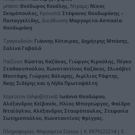
μπάσο:
Θεόδωρος Κουέλης,
Ντραμς
: Νίκος
Σκομόπουλος,
Κρουστά:
Στέφανος Θεοδωράκης –
Παπαγγελίδης,
Διεύθυνση
: Μαργαρίτα-Ασπασία
Θεοδωράκη
Τραγουδούν:
Γιάννης Κότσιρας, Δημήτρης Μπάσης,
Σαλίνα Γαβαλά
Παίζουν:
Κώστας Καζάκος, Γιώργος Κιμούλης, Πέγκυ
Σταθακοπούλου, Κωνσταντίνος Καζάκος, Ελισάβετ
Μουτάφη, Γιώργος Βάλαρης, Αιμίλιος Ράφτης,
Άκης Σιδέρης
και η Λήδα Πρωτοψάλτη
Χορεύουν (αλφαβητικά):
Ιωάννα Θεοδώρου,
Αλέξανδρος Κεϊβανάι, Ηλίας Μπαγεώργος, Φαίδρα
Νταϊόγλου, Αλέξανδρος Σταυρόπουλος, Στεφανία
Σωτηροπούλου, Κωνσταντίνος Φρίγγας.
Πληροφορίες: Μαργαρίτα Σίσιου | Κ. 6979222214 | Ε.