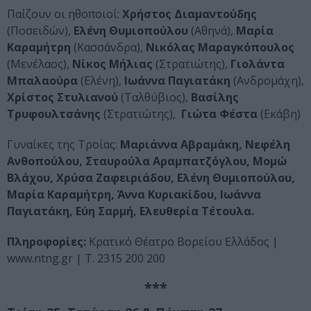
Παίζουν οι ηθοποιοί:
Χρήστος Διαμαντούδης
(Ποσειδών),
Ελένη Θυμιοπούλου
(Αθηνά),
Μαρία
Καραμήτρη
(Κασσάνδρα),
Νικόλας Μαραγκόπουλος
(Μενέλαος),
Νίκος Μήλιας
(Στρατιώτης),
Γιολάντα
Μπαλαούρα
(Ελένη),
Ιωάννα Παγιατάκη
(Ανδρομάχη),
Χρίστος Στυλιανού
(Ταλθύβιος),
Βασίλης
Τρυφουλτσάνης
(Στρατιώτης),
Γιώτα Φέστα
(Εκάβη)
Γυναίκες της Τροίας:
Μαριάννα Αβραμάκη, Νεφέλη
Ανθοπούλου, Σταυρούλα Αραμπατζόγλου, Μομώ
Βλάχου, Χρύσα Ζαφειριάδου, Ελένη Θυμιοπούλου,
Μαρία Καραμήτρη, Άννα Κυριακίδου, Ιωάννα
Παγιατάκη, Εύη Σαρμή, Ελευθερία Τέτουλα.
Πληροφορίες:
Κρατικό Θέατρο Βορείου Ελλάδος |
www.ntng.gr | Τ. 2315 200 200
***