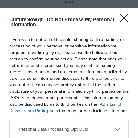
***
Πέμπτη 17, Παρασκευή 18 & Σάββατο 19
CultureNow.gr -
Do Not Process My Personal
ΘΕΑΤΡΟ
Information
«ΤΡΩΑΔΕΣ» ΤΟΥ ΕΥΡΙΠΙΔΗ
Μια συμπαραγωγή του ΚΘΒΕ με το
Κέντρο
Πολιτισμού Περιφέρειας Κεντρικής
If you wish to opt-out of the sale, sharing to third parties, or
Μακεδονίας
και το
ΔΗ.ΠΕ.ΘΕ ΒΕΡΟΙΑΣ
processing of your personal or sensitive information for
targeted advertising by us, please use the below opt-out
Σκηνοθεσία:
Γιάννης Παρασκευόπουλος –
section to confirm your selection. Please note that after your
Μετάφραση:
Γιάννης Τσαρούχης
opt-out request is processed you may continue seeing
interest-based ads based on personal information utilized by
ΣΥΝΤΕΛΕΣΤΕΣ:
us or personal information disclosed to third parties prior to
your opt-out. You may separately opt-out of the further
Σκηνοθεσία:
Γιάννης Παρασκευόπουλος –
disclosure of your personal information by third parties on the
Μετάφραση:
Γιάννης Τσαρούχης,
Σκηνικά:
Θανάσης
IAB’s list of downstream participants. This information may
also be disclosed by us to third parties on the
IAB’s List of
Κολαλάς,
Κοστούμια:
Σοφία Παπαδοπούλου,
Downstream Participants
that may further disclose it to other
Μουσική:
Μάνος Μυλωνάκης,
Κινησιολογία:
Τάσος
third parties.
Παπαδόπουλος,
Φωτισμοί:
Στέλιος Τζολόπουλος,
Personal Data Processing Opt Outs
Βοηθοί Σκηνοθέτη:
Βαγγέλης Σκυλίτσης, Μαρία