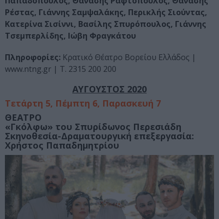
Παπαδόπουλος, Θανάσης Ραφτόπουλος, Θανάσης
Ρέστας, Γιάννης Σαμψαλάκης, Περικλής Σιούντας,
Κατερίνα Σισίννι, Βασίλης Σπυρόπουλος, Γιάννης
Τσεμπερλίδης, Ιώβη Φραγκάτου
Πληροφορίες:
Κρατικό Θέατρο Βορείου Ελλάδος |
www.ntng.gr | Τ. 2315 200 200
ΑΥΓΟΥΣΤΟΣ 2020
Τετάρτη 5, Πέμπτη 6, Παρασκευή 7
ΘΕΑΤΡΟ
«Γκόλφω» του Σπυρίδωνος Περεσιάδη
Σκηνοθεσία-Δραματουργική επεξεργασία
:
Χρήστος Παπαδημητρίου