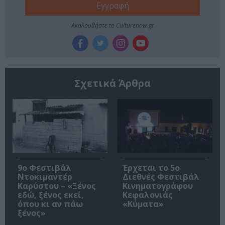
Ακολουθήστε το Culturenow.gr
Σχετικά Άρθρα
9ο Φεστιβάλ
Έρχεται το 5ο
Ντοκιμαντέρ
Διεθνές Φεστιβάλ
Καρύστου – «Ξένος
Κινηματογράφου
εδώ, ξένος εκεί,
Κεφαλονιάς
όπου κι αν πάω
«Κύματα»
ξένος»