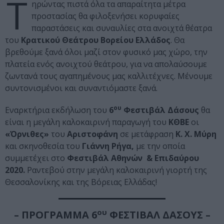
Τ
ηρώντας πιστά όλα τα απαραίτητα μέτρα
προστασίας θα φιλοξενήσει κορυφαίες
παραστάσεις και συναυλίες στα ανοιχτά θέατρα
του
Κρατικού Θεάτρου Βορείου Ελλάδος
. Θα
βρεθούμε ξανά όλοι μαζί στον φυσικό μας χώρο, την
πλατεία ενός ανοιχτού θεάτρου, για να απολαύσουμε
ζωντανά τους αγαπημένους μας καλλιτέχνες. Μένουμε
συντονισμένοι και συναντιόμαστε ξανά.
ου
Εναρκτήρια εκδήλωση του
6
Φεστιβάλ Δάσους
θα
είναι η μεγάλη καλοκαιρινή παραγωγή του
ΚΘΒΕ
οι
«Όρνιθες»
του
Αριστοφάνη
σε μετάφραση
Κ. Χ. Μύρη
και σκηνοθεσία του
Γιάννη Ρήγα,
με την οποία
συμμετέχει στο
Φεστιβάλ Αθηνών & Επιδαύρου
2020.
Ραντεβού στην μεγάλη καλοκαιρινή γιορτή της
Θεσσαλονίκης και της Βόρειας Ελλάδας!
ου
– ΠΡΟΓΡΑΜΜΑ 6
ΦΕΣΤΙΒΑΛ ΔΑΣΟΥΣ –