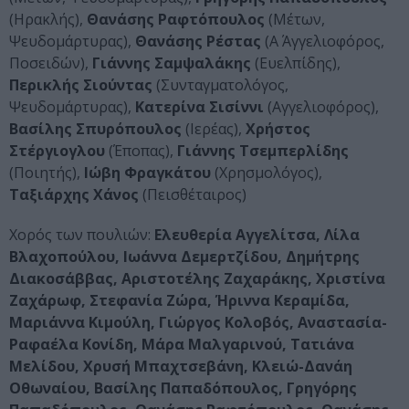
(Ηρακλής),
Θανάσης Ραφτόπουλος
(Μέτων,
Ψευδομάρτυρας),
Θανάσης Ρέστας
(Α΄ Αγγελιοφόρος,
Ποσειδών),
Γιάννης Σαμψαλάκης
(Ευελπίδης),
Περικλής Σιούντας
(Συνταγματολόγος,
Ψευδομάρτυρας),
Κατερίνα Σισίννι
(Αγγελιοφόρος),
Βασίλης Σπυρόπουλος
(Ιερέας),
Χρήστος
Στέργιογλου
(Έποπας),
Γιάννης Τσεμπερλίδης
(Ποιητής),
Ιώβη Φραγκάτου
(Χρησμολόγος),
Ταξιάρχης Χάνος
(Πεισθέταιρος)
Χορός των πουλιών:
Ελευθερία Αγγελίτσα, Λίλα
Βλαχοπούλου, Ιωάννα Δεμερτζίδου, Δημήτρης
Διακοσάββας, Αριστοτέλης Ζαχαράκης, Χριστίνα
Ζαχάρωφ, Στεφανία Ζώρα, Ήριννα Κεραμίδα,
Μαριάννα Κιμούλη, Γιώργος Κολοβός, Αναστασία-
Ραφαέλα Κονίδη, Μάρα Μαλγαρινού, Τατιάνα
Μελίδου, Χρυσή Μπαχτσεβάνη, Κλειώ-Δανάη
Οθωναίου, Βασίλης Παπαδόπουλος, Γρηγόρης