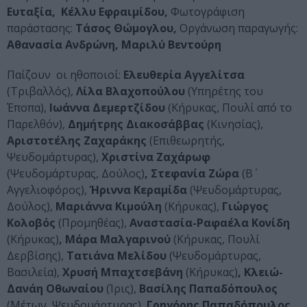
Ευταξία, Κέλλυ Εφραιμίδου,
Φωτογράφιση
παράστασης:
Τάσος Θώμογλου,
Οργάνωση παραγωγής:
Αθανασία Ανδρώνη, Μαριλύ Βεντούρη
Παίζουν οι ηθοποιοί:
Ελευθερία Αγγελίτσα
(Τριβαλλός),
Λίλα Βλαχοπούλου
(Υπηρέτης του
Έποπα),
Ιωάννα Δεμερτζίδου
(Κήρυκας, Πουλί από το
Παρελθόν),
Δημήτρης Διακοσάββας
(Κινησίας),
Αριστοτέλης Ζαχαράκης
(Επιθεωρητής,
Ψευδομάρτυρας),
Χριστίνα Ζαχάρωφ
(Ψευδομάρτυρας, Δούλος)
,
Στεφανία Ζώρα
(Β΄
Αγγελιοφόρος),
Ήριννα Κεραμίδα
(Ψευδομάρτυρας,
Δούλος),
Μαριάννα Κιμούλη
(Κήρυκας),
Γιώργος
Κολοβός
(Προμηθέας),
Αναστασία-Ραφαέλα Κονίδη
(Κήρυκας)
, Μάρα Μαλγαρινού
(Κήρυκας, Πουλί
Δερβίσης),
Τατιάνα Μελίδου
(Ψευδομάρτυρας,
Βασιλεία),
Χρυσή Μπαχτσεβάνη
(Κήρυκας)
, Κλειώ-
Δανάη Οθωναίου
(Ίρις),
Βασίλης Παπαδόπουλος
(Μέτων, Ψευδομάρτυρας),
Γρηγόρης Παπαδόπουλος