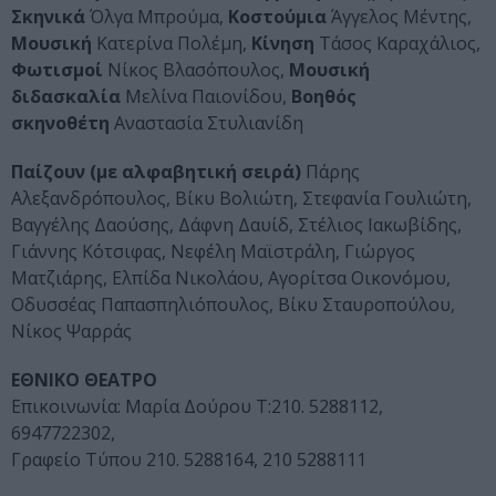
Σκηνικά
Όλγα Μπρούμα,
Κοστούμια
Άγγελος Μέντης,
Μουσική
Κατερίνα Πολέμη,
Κίνηση
Τάσος Καραχάλιος,
Φωτισμοί
Νίκος Βλασόπουλος,
Μουσική
διδασκαλία
Μελίνα Παιονίδου,
Βοηθός
σκηνοθέτη
Αναστασία Στυλιανίδη
Παίζουν (με αλφαβητική σειρά)
Πάρης
Αλεξανδρόπουλος, Βίκυ Βολιώτη, Στεφανία Γουλιώτη,
Βαγγέλης Δαούσης, Δάφνη Δαυίδ, Στέλιος Ιακωβίδης,
Γιάννης Κότσιφας, Νεφέλη Μαϊστράλη, Γιώργος
Ματζιάρης, Ελπίδα Νικολάου, Αγορίτσα Οικονόμου,
Οδυσσέας Παπασπηλιόπουλος, Βίκυ Σταυροπούλου,
Νίκος Ψαρράς
ΕΘΝΙΚΟ ΘΕΑΤΡΟ
Επικοινωνία: Μαρία Δούρου Τ:210. 5288112,
6947722302,
Γραφείο Τύπου 210. 5288164, 210 5288111