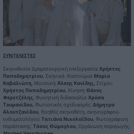
ΣΥΝΤΕΛΕΣΤΕΣ
:
Σκηνοθεσία-Δραματουργική επεξεργασία
: Χρήστος
Παπαδημητρίου,
Σκηνικά- Κοστούμια:
Μαρία
Καβαλιώτη,
Μουσική
: Άλκης Κανίδης,
Στίχοι
:
Χρήστος Παπαδημητρίου,
Κίνηση:
Θάνος
Φερετζέλης,
Φωνητική διδασκαλία:
Χρύσα
Τουμανίδου,
Φωτιστικός σχεδιασμός:
Δήμητρα
Αλουτζανίδου,
Βοηθός σκηνοθέτη, σκηνογράφου-
ενδυματολόγου:
Τατιάνα Νικολαΐδου,
Φωτογράφιση
παράστασης:
Τάσος Θώμογλου,
Οργάνωση παραγωγής:
Marleen
Verschuuren