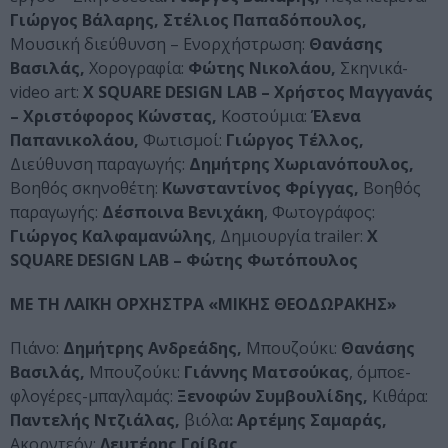
Γιώργος Βάλαρης, Στέλιος Παπαδόπουλος,
Μουσική διεύθυνση – Ενορχήστρωση:
Θανάσης
Βασιλάς,
Χορογραφία:
Φώτης Νικολάου,
Σκηνικά-
video art:
X
SQUARE
DESIGN
LAB
– Χρήστος Μαγγανάς
– Χριστόφορος Κώνστας,
Κοστούμια:
Έλενα
Παπανικολάου,
Φωτισμοί:
Γιώργος Τέλλος,
Διεύθυνση παραγωγής:
Δημήτρης Χωριανόπουλος,
Βοηθός σκηνοθέτη:
Κωνσταντίνος Φρίγγας,
Βοηθός
παραγωγής:
Δέσποινα Βενιχάκη
, Φωτογράφος:
Γιώργος Καλφαμανώλης
, Δημιουργία trailer:
X
SQUARE
DESIGN
LAB
– Φώτης Φωτόπουλος
ΜΕ ΤΗ ΛΑΪΚΗ ΟΡΧΗΣΤΡΑ «ΜΙΚΗΣ ΘΕΟΔΩΡΑΚΗΣ»
Πιάνο:
Δημήτρης Ανδρεάδης,
Μπουζούκι:
Θανάσης
Βασιλάς,
Μπουζούκι:
Γιάννης Ματσούκας
, όμποε-
φλογέρες-μπαγλαμάς:
Ξενοφών Συμβουλίδης,
Κιθάρα:
Παντελής Ντζιάλας,
βιόλα
: Αρτέμης Σαμαράς,
Ακορντεόν:
Λευτέρης Γρίβας