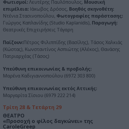
Φωτισμοί:
Λευτέρης Παυλόπουλος,
Μουσική
επιμέλεια:
Ιάκωβος Δρόσος,
Βοηθός σκηνοθέτη:
Ντένια Στασινοπούλου,
Φωτογραφίες παράστασης:
Γιώργος Καπλανίδης (Studio Kaplanidis),
Παραγωγή:
Θεατρικές Επιχειρήσεις Τάγαρη
Παίζουν:
Πέτρος Φιλιππίδης (Βασίλης), Τάσος Χαλκιάς
(Κώστας), Κωνσταντίνος Ασπιώτης (Αλέκος), Θανάσης
Πατριαρχέας (Τάσος)
Υπεύθυνη επικοινωνίας & προβολής:
Μαρένα Καδιγιαννοπούλου (6972 303 800)
Υπεύθυνη επικοινωνίας εκτός Αττικής:
Μαργαρίτα Σίσιου (6979 222 214)
Τρίτη 28 & Τετάρτη 29
ΘΕΑΤΡΟ
«Προσοχή ο φίλος δαγκώνει»
της
CaroleGreep