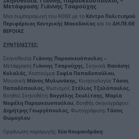
Σκηνοθεσία:
Γιάννης Παρασκευόπουλος –
Μετάφραση:
Γιάννης Τσαρούχης
Μια συμπαραγωγή του ΚΘΒΕ με το
Κέντρο Πολιτισμού
Περιφέρειας Κεντρικής Μακεδονίας
και το
ΔΗ.ΠΕ.ΘΕ
ΒΕΡΟΙΑΣ
ΣΥΝΤΕΛΕΣΤΕΣ:
Σκηνοθεσία:
Γιάννης Παρασκευόπουλος –
Μετάφραση:
Γιάννης Τσαρούχης,
Σκηνικά:
Θανάσης
Κολαλάς,
Κοστούμια:
Σοφία Παπαδοπούλου,
Μουσική:
Μάνος Μυλωνάκης,
Κινησιολογία:
Τάσος
Παπαδόπουλος,
Φωτισμοί:
Στέλιος Τζολόπουλος,
Βοηθοί Σκηνοθέτη:
Βαγγέλης Σκυλίτσης, Μαρία
Νεφέλη Παρασκευοπούλου,
Βοηθός σκηνογράφου:
Δημήτρης Γεωργόπουλος,
Φωτογράφιση
: Τάσος
Θώμογλου
Οργάνωση παραγωγής:
Εύα Κουμανδράκη