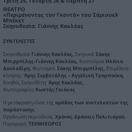
Τρίτη 25, Τετάρτη 26 & Πέμπτη 27
ΘΕΑΤΡΟ
«Περιμένοντας τον
Γκοντό
» του Σάμιουελ
Μπέκετ
Σκηνοθεσία:
Γιάννης Κακλέας
ΣΥΝΤΕΛΕΣΤΕΣ
Σκηνοθεσία:
Γιάννης Κακλέας,
Σκηνικά:
Σάκης
Μπιρμπίλης-Γιάννης Κακλέας,
Κοστούμια:
Ηλένια
Δουλαδίρη,
Φωτισμοί:
Σάκης Μπιρμπίλης,
Επιμέλεια
κίνησης: ‘
Αρης Σερβετάλης – Αγγελική Τρομπούκη,
Βοηθός Σκηνοθέτη: ‘
Αρης Κακλέας,
Φωτογραφίες:
Κωστής Γκιόκας
Η μετάφραση είναι της
ομάδας των συντελεστών της
παράστασης
Οργάνωση περιοδείας:
Χρόνος-Δράσεις Πολιτισμού,
Παραγωγή:
ΤΕΧΝΗΧΩΡΟΣ