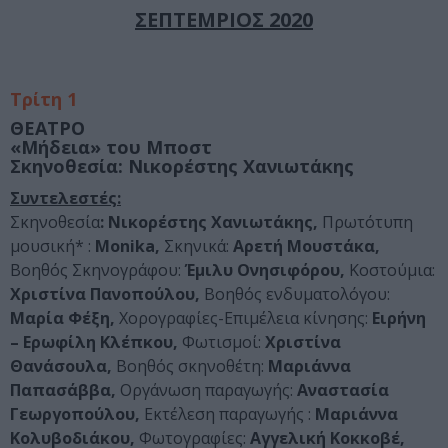
ΣΕΠΤΕΜΡΙΟΣ 2020
Τρίτη 1
ΘΕΑΤΡΟ
«Μήδεια» του
Μποστ
Σκηνοθεσία
: Νικορέστης Χανιωτάκης
Συντελεστές:
Σκηνοθεσία
: Νικορέστης Χανιωτάκης,
Πρωτότυπη
μουσική* :
Monika,
Σκηνικά:
Αρετή Μουστάκα,
Βοηθός Σκηνογράφου:
Έμιλυ Ονησιφόρου,
Κοστούμια:
Χριστίνα Πανοπούλου,
Βοηθός ενδυματολόγου:
Μαρία Φέξη,
Χορογραφίες-Επιμέλεια κίνησης:
Ειρήνη
– Ερωφίλη Κλέπκου,
Φωτισμοί:
Χριστίνα
Θανάσουλα,
Βοηθός σκηνοθέτη:
Μαριάννα
Παπασάββα,
Οργάνωση παραγωγής:
Αναστασία
Γεωργοπούλου,
Εκτέλεση παραγωγής :
Μαριάννα
Κολυβοδιάκου,
Φωτογραφίες:
Αγγελική Κοκκοβέ,