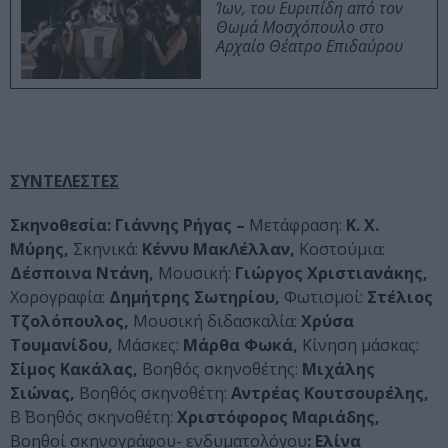
Ίων, του Ευριπίδη από τον
Θωμά Μοσχόπουλο στο
Αρχαίο Θέατρο Επιδαύρου
ΣΥΝΤΕΛΕΣΤΕΣ
Σκηνοθεσία: Γιάννης Ρήγας –
Μετάφραση:
Κ. Χ.
Μύρης,
Σκηνικά:
Κέννυ ΜακΛέλλαν,
Κοστούμια:
Δέσποινα Ντάνη,
Μουσική:
Γιώργος Χριστιανάκης,
Χορογραφία:
Δημήτρης Σωτηρίου,
Φωτισμοί:
Στέλιος
Τζολόπουλος,
Μουσική διδασκαλία:
Χρύσα
Τουμανίδου,
Μάσκες:
Μάρθα Φωκά,
Κίνηση μάσκας:
Σίμος Κακάλας,
Βοηθός σκηνοθέτης:
Μιχάλης
Σιώνας,
Βοηθός σκηνοθέτη:
Αντρέας Κουτσουρέλης,
Β΄ Βοηθός σκηνοθέτη:
Χριστόφορος Μαριάδης,
Βοηθοί σκηνογράφου- ενδυματολόγου
: Ελίνα