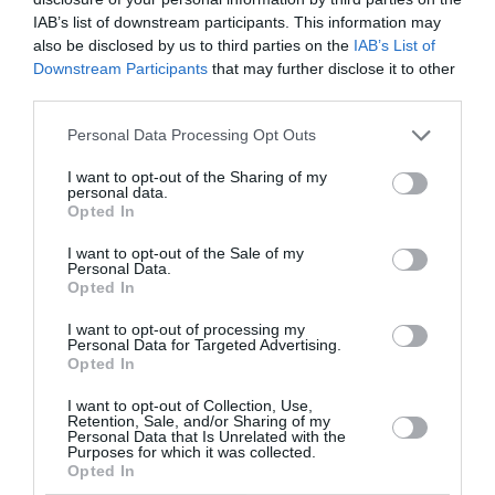
IAB’s list of downstream participants. This information may
Τα σεμινάρια θα πραγματοποιηθούν στο
Θέατρο
also be disclosed by us to third parties on the
IAB’s List of
«Δόρα Στράτου»
.
Downstream Participants
that may further disclose it to other
third parties.
Υπό την αιγίδα του
Ελληνικού Οργανισμού
Personal Data Processing Opt Outs
Τουρισμού
(ΕΟΤ) και του
Διεθνούς Συμβουλίου
χορού
(CID–UNESCO).
I want to opt-out of the Sharing of my
personal data.
Opted In
Το Φεστιβάλ διοργανώνεται από το
Artistic Studio
Oriental Expression
και την
1st Bollywood Dance
I want to opt-out of the Sale of my
Academy Greece,
σε συνεργασία με την
Ελληνο-Ινδική
Personal Data.
Opted In
Εταιρία Πολιτισμού και Ανάπτυξης
(ΕΛ.ΙΝ.Ε.Π.Α.).
I want to opt-out of processing my
Για περισσότερες πληροφορίες σχετικά με το φεστιβάλ,
Personal Data for Targeted Advertising.
Opted In
το διαγωνισμό, τα σεμινάρια και τα εισιτήρια, δείτε:
www.bollywoodfestival.gr
.
I want to opt-out of Collection, Use,
Retention, Sale, and/or Sharing of my
Personal Data that Is Unrelated with the
Purposes for which it was collected.
Ταυτότητα Εκδήλωσης
Opted In