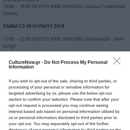
16:00 – 18:00 DEVESH MIRCHANDANI (Garba Traditional
Dance)
ΣΑΒΒΑΤΟ 30 ΙΟΥΝΙΟΥ 2018
11:00 – 12:30 DEVESH MIRCHANDAΝΙ (Bollywood – Item
song)
12:30 – 14:00 YANA KRUPPA (Oriental Dance – Modern
Baladi)
CultureNow.gr -
Do Not Process My Personal
14:00 – 15:30 DANIEL PAUL (Kollywood)
Information
15:30 – 17:00 ΚΑΛΥΨΩ (Τribal Fusion Bellydance)
If you wish to opt-out of the sale, sharing to third parties, or
ΚΥΡΙΑΚΗ 1 ΙΟΥΛΙΟΥ 2018
processing of your personal or sensitive information for
targeted advertising by us, please use the below opt-out
11.00 – 12:30 SNEHA MISTRI (Bollywood – Retro Style)
section to confirm your selection. Please note that after your
opt-out request is processed you may continue seeing
12:30 – 14:00 KINGA MALEC (Bhangra)
interest-based ads based on personal information utilized by
14:00 – 15:30 SUMON RUDRA (Bollywood Western
us or personal information disclosed to third parties prior to
Fusion)
your opt-out. You may separately opt-out of the further
15:30 – 17:00 YANA KRUPPA (Oriental – Iraqi)
disclosure of your personal information by third parties on the