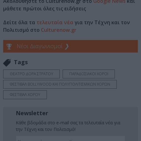
Ακολουθήστε το Culturenow.gr στο
Google News
και
μάθετε πρώτοι όλες τις ειδήσεις
Δείτε όλα τα
τελευταία νέα
για την Τέχνη και τον
Πολιτισμό στο
Culturenow.gr
Νέοι Διαγωνισμοί
❯
Tags
ΘΕΑΤΡΟ ΔΟΡΑ ΣΤΡΑΤΟΥ
ΠΑΡΑΔΟΣΙΑΚΟΙ ΧΟΡΟΙ
ΦΕΣΤΙΒΑΛ BOLLYWOOD ΚΑΙ ΠΟΛΥΠΟΛΙΤΙΣΜΙΚΩΝ ΧΟΡΩΝ
ΦΕΣΤΙΒΑΛ ΧΟΡΟΥ
Newsletter
Κάθε βδομάδα στο e-mail σας τα τελευταία νέα για
την Τέχνη και τον Πολιτισμό!