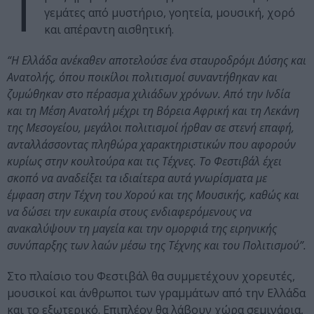
Τ
γεμάτες από μυστήριο, γοητεία, μουσική, χορό
και απέραντη αισθητική.
“Η Ελλάδα ανέκαθεν αποτελούσε ένα σταυροδρόμι Δύσης και
Ανατολής, όπου ποικίλοι πολιτισμοί συναντήθηκαν και
ζυμώθηκαν στο πέρασμα χιλιάδων χρόνων. Από την Ινδία
και τη Μέση Ανατολή μέχρι τη Βόρεια Αφρική και τη Λεκάνη
της Μεσογείου, μεγάλοι πολιτισμοί ήρθαν σε στενή επαφή,
ανταλλάσσοντας πληθώρα χαρακτηριστικών που αφορούν
κυρίως στην κουλτούρα και τις Τέχνες. Το Φεστιβάλ έχει
σκοπό να αναδείξει τα ιδιαίτερα αυτά γνωρίσματα με
έμφαση στην Τέχνη του Χορού και της Μουσικής, καθώς και
να δώσει την ευκαιρία στους ενδιαφερόμενους να
ανακαλύψουν τη μαγεία και την ομορφιά της ειρηνικής
συνύπαρξης των λαών μέσω της Τέχνης και του Πολιτισμού”.
Στo πλαίσιο του Φεστιβάλ θα συμμετέχουν χορευτές,
μουσικοί και άνθρωποι των γραμμάτων από την Ελλάδα
και το εξωτερικό. Επιπλέον θα λάβουν χώρα σεμινάρια,