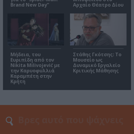
Brand New Day”
Αρχαίο Θέατρο Δίου
Μήδεια, του
Στάθης Γκότσης: Το
Ευριπίδη από τον
Μουσείο ως
Nikita Milivojević με
Δυναμικό Εργαλείο
την Καρυοφυλλιά
Κριτικής Μάθησης
Καραμπέτη στην
Κρήτη