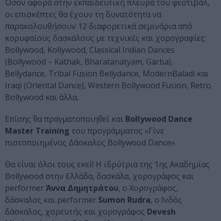
Όσον αφορά στην εκπαιδευτική πλευρά του φεστιβάλ,
οι επισκέπτες θα έχουν τη δυνατότητα να
παρακολουθήσουν 12 διαφορετικά σεμινάρια από
κορυφαίους δασκάλους με τεχνικές και χορογραφίες:
Bollywood, Kollywood, Classical Indian Dances
(Bollywood – Kathak, Bharatanatyam, Garba),
Bellydance, Tribal Fusion Bellydance, ModernBaladi και
Iraqi (Oriental Dance), Western Bollywood Fusion, Retro
Bollywood και άλλα.
Επίσης θα πραγματοποιηθεί και
Bollywood Dance
Master Training
του προγράμματος «Γίνε
πιστοποιημένος Δάσκαλος Bollywood Dance».
Θα είναι όλοι τους εκεί! H ιδρύτρια της 1ης Ακαδημίας
Bollywood στην Ελλάδα, δασκάλα, χορογράφος και
performer
Άννα Δημητράτου
, o Χορογράφος,
δάσκαλος και performer
Sumon Rudra
, ο Ινδός
δάσκαλος, χορευτής και χορογράφος
Devesh