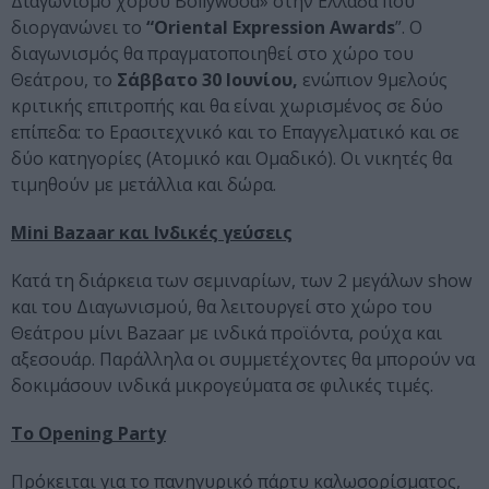
Διαγωνισμό χορού Bollywood» στην Ελλάδα που
διοργανώνει το
“Oriental Expression Awards
”. Ο
διαγωνισμός θα πραγματοποιηθεί στο χώρο του
Θεάτρου, το
Σάββατο 30 Ιουνίου,
ενώπιον 9μελούς
κριτικής επιτροπής και θα είναι χωρισμένος σε δύο
επίπεδα: το Ερασιτεχνικό και το Επαγγελματικό και σε
δύο κατηγορίες (Ατομικό και Ομαδικό). Οι νικητές θα
τιμηθούν με μετάλλια και δώρα.
Mini Bazaar και Ινδικές γεύσεις
Κατά τη διάρκεια των σεμιναρίων, των 2 μεγάλων show
και του Διαγωνισμού, θα λειτουργεί στο χώρο του
Θεάτρου μίνι Bazaar με ινδικά προϊόντα, ρούχα και
αξεσουάρ. Παράλληλα οι συμμετέχοντες θα μπορούν να
δοκιμάσουν ινδικά μικρογεύματα σε φιλικές τιμές.
To Opening Party
Πρόκειται για το πανηγυρικό πάρτυ καλωσορίσματος,