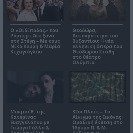
O «Οιδίποδας» του
Θεοδώρα,
Ρόμπερτ Άικ ξανά
Αυτοκράτειρα του
στη Στέγη – Με τους
Βυζαντίου: Η νέα
Νίκο Κουρή & Μαρία
ελληνική όπερα του
Κεχαγιόγλου
Θεόδωρου Στάθη
στο θέατρο
Ολύμπια
Μακμπέθ, της
32οι Πλοές – Το
Κατερίνας
Αίνιγμα της Εικόνας:
Ευαγγελάτου με
Ομαδική έκθεση στο
Γιώργο Γάλλο &
Ίδρυμα Π. & Μ.
Καρυοφυλλιά
Κυδωνιέως