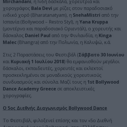
Mirchandani
, η Ινδή δασκάλα, χορεύτρια και
χορογράφος
Bala Devi
με ρίζες στον παραδοσιακό
ινδικό χορό (Bharatanatyam), η
SnehaMistri
από την
Ισπανία (Bollywood – Restro Styl), η
Yana Kruppa
(μοντέρνο και παραδοσιακό Οριεντάλ), o χορευτής και
δάσκαλος
Daniel Paul
από την Φινλανδία, η
Kinga
Malec
(Bhangra) από την Πολωνία, η Καλυψώ, κ.ά.
Στις 2 Παραστάσεις του Φεστιβάλ (
Σάββατο 30 Ιουνίου
και
Κυριακή 1 Ιουλίου 2018
) θα εμφανισθούν μεγάλοι
δάσκαλοι, εκπαιδευτές, χορευτές και εκλεκτοί
προσκεκλημένοι σε μοναδικούς χορευτικούς
συνδυασμούς και σύνολα. Μαζί τους η
1st Bollywood
Dance Academy Greece
σε αποκλειστικές
χορογραφίες.
Ο 5ος Διεθνής Διαγωνισμός Bollywood Dance
Το Φεστιβάλ, φιλοξενεί επίσης και τον «5ο Διεθνή