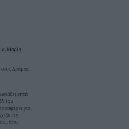
ια, Μαρία
ήκους Δράμας.
υσιάζει επτά
άλ του
προσφέρει για
χίζει τη
γούς που