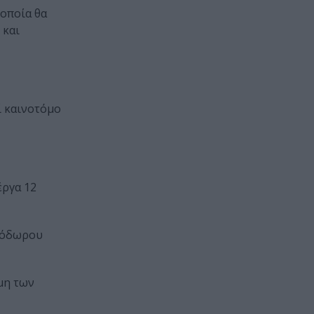
 οποία θα
 και
ί καινοτόμο
έργα 12
εόδωρου
μη των