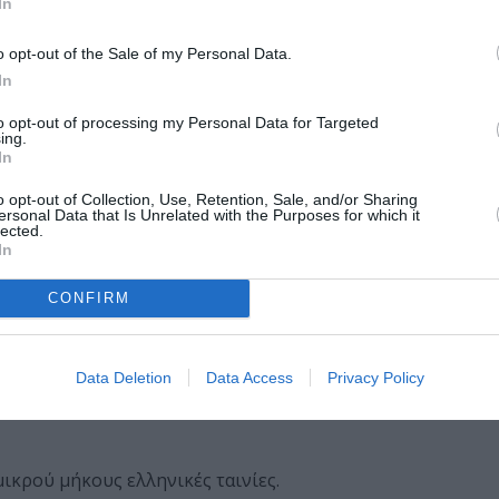
In
o opt-out of the Sale of my Personal Data.
In
άλ που φιλοξενεί αφιέρωμα στον κινηματογράφο των αυτ
to opt-out of processing my Personal Data for Targeted
υμε.
ing.
In
ικές ρίζες- Πίτερ Στρίκλαντ, από τους πιο ρηξικέλευθου
o opt-out of Collection, Use, Retention, Sale, and/or Sharing
ί στη Θεσσαλονίκη.
ersonal Data that Is Unrelated with the Purposes for which it
lected.
In
ραματικών δημιουργών, Πέτερ Τσερκάσκι και Ιβ Χέλερ.
CONFIRM
οθέτη και θρύλου του γιουγκοσλαβικού σινεμά, Αλεξάντ
να, Πίτερ Μπρουκ, μέσα από ένα spotlight που επικεντρώ
Data Deletion
Data Access
Privacy Policy
ικρού μήκους ελληνικές ταινίες.