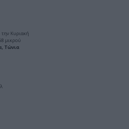
 την Κυριακή
68 μικρού
α, Τώνια
άλ