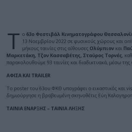
Τ
ο
63ο Φεστιβάλ Κινηματογράφου Θεσσαλονί
13 Νοεμβρίου 2022 σε φυσικούς χώρους και onl
μήκους ταινίες στις αίθουσες
Ολύμπιον
και
Παύ
Μαρκετάκη, Τζον Κασσαβέτης, Σταύρος Τορνές
, κα
παρακολουθούμε 93 ταινίες και διαδικτυακά, μέσω της
ΑΦΙΣΑ ΚΑΙ TRAILER
Το poster του 63ου ΦΚΘ υπογράφει ο εικαστικός και vis
δημιούργησε η βραβευμένη σκηνοθέτις Εύη Καλογηρο
ΤΑΙΝΙΑ ΕΝΑΡΞΗΣ – ΤΑΙΝΙΑ ΛΗΞΗΣ