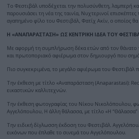
Τo Φεστιβάλ υποδέχεται την πολυσύνθετη, λαμπερή και
παρουσιάσει τη νέα της ταινία, Νυχτερινοί επισκέπτες
αγαπημένο φίλο του Φεστιβάλ, Φατίχ Ακίν, ο οποίος θα
Η «ΑΝΑΠΑΡΑΣΤΑΣΗ» ΩΣ ΚΕΝΤΡΙΚΗ ΙΔΕΑ ΤΟΥ ΦΕΣΤΙΒ
Mε αφορμή τη συμπλήρωση δέκα ετών από τον θάνατο 
και πρωτοποριακό αφιέρωμα στον δημιουργό που σημά
Πιο συγκεκριμένα, το μεγάλο αφιέρωμα του Φεστιβάλ π
Την έκθεση με τίτλο «Αναπαράσταση (Anaparastasi): Rec
εικαστικών καλλιτεχνών.
Την έκθεση φωτογραφίας του Νίκου Νικολόπουλου, φ
Αγγελόπουλου, Η άλλη θάλασσα, με τίτλο «Η “Θάλασσα” 
Την ειδική δίγλωσση έκδοση του Φεστιβάλ. Αγγελόπου
εικόνων που έπλαθε το σινεμά του Αγγελόπουλου.