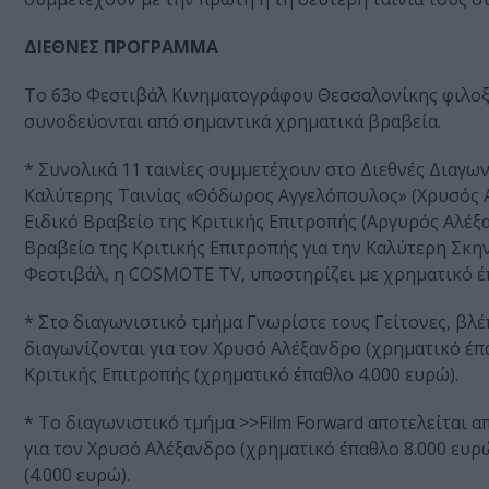
ΔΙΕΘΝΕΣ ΠΡΟΓΡΑΜΜΑ
Το 63ο Φεστιβάλ Κινηματογράφου Θεσσαλονίκης φιλοξε
συνοδεύονται από σημαντικά χρηματικά βραβεία.
* Συνολικά 11 ταινίες συμμετέχουν στο Διεθνές Διαγωνι
Καλύτερης Ταινίας «Θόδωρος Αγγελόπουλος» (Χρυσός Α
Ειδικό Βραβείο της Κριτικής Επιτροπής (Αργυρός Αλέξ
Βραβείο της Κριτικής Επιτροπής για την Καλύτερη Σκη
Φεστιβάλ, η COSMOTE TV, υποστηρίζει με χρηματικό έ
* Στο διαγωνιστικό τμήμα Γνωρίστε τους Γείτονες, βλέπ
διαγωνίζονται για τον Χρυσό Αλέξανδρο (χρηματικό έπ
Κριτικής Επιτροπής (χρηματικό έπαθλο 4.000 ευρώ).
* Το διαγωνιστικό τμήμα >>Film Forward αποτελείται απ
για τον Χρυσό Αλέξανδρο (χρηματικό έπαθλο 8.000 ευρ
(4.000 ευρώ).