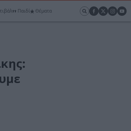
τιβάλ
Παιδί
Θέματα
κης:
ουμε