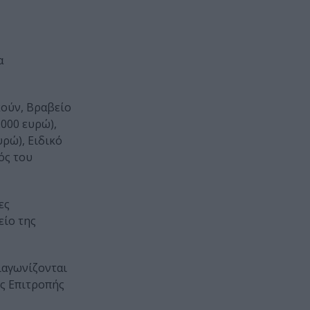
α
κούν, Βραβείο
000 ευρώ),
ρώ), Ειδικό
ός του
ες
είο της
διαγωνίζονται
ής Επιτροπής