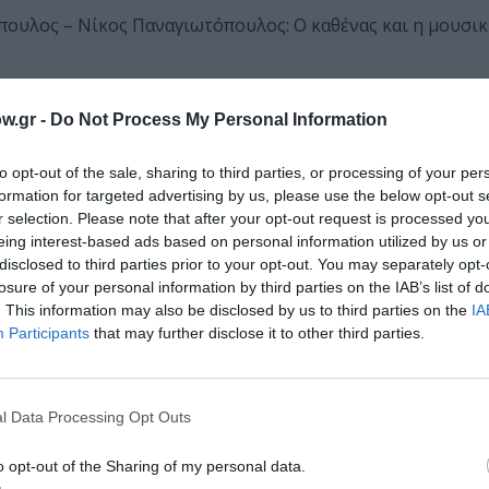
ουλος – Νίκος Παναγιωτόπουλος: Ο καθένας και η μουσικ
w.gr -
Do Not Process My Personal Information
ο «Ποιος παίζει; / Time to Act», το οποίο ρίχνει φως στι
 Στο πλαίσιο του αφιερώματος, το Φεστιβάλ διοργανώνει μ
to opt-out of the sale, sharing to third parties, or processing of your per
formation for targeted advertising by us, please use the below opt-out s
r selection. Please note that after your opt-out request is processed y
eing interest-based ads based on personal information utilized by us or
ιαμς, που έχει εργαστεί σε 14 ταινίες του Τζέιμς Μποντ, 
disclosed to third parties prior to your opt-out. You may separately opt-
και συνεργάτιδά της, Τζεμάιμα ΜακΓουίλιαμς.
losure of your personal information by third parties on the IAB’s list of
. This information may also be disclosed by us to third parties on the
IA
οτέλεσε πηγή έμπνευσης για την επιτυχημένη σειρά Call M
Participants
that may further disclose it to other third parties.
στην ιστορία του ελληνικού σινεμά, παρουσιάζει επιλεγμ
l Data Processing Opt Outs
πιά του ηθοποιού.
o opt-out of the Sharing of my personal data.
μοπούλου και Μάκης Γαζής, δίνουν χρήσιμες συμβουλές στο