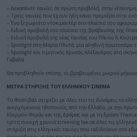
– Δεκαπέντε ταινίες σε πρώτη προβολή, στην «Επίσημ
– Τρεις ταινίες που έχουν ήδη κάνει πρεμιέρα στην εν
– Ένα ξεχωριστό ντοκιμαντέρ στο πλαίσιο του αφιερώ
– Ειδική προβολή στο πλαίσιο της βράβευσης της Finos
– Ειδική προβολή της νέας ταινίας του Πάνου Χ. Κούτρα
– Spotlight στη Μαρία Πλυτά, μια αληθινή πρωτοπόρο τ
– Spotlight και τιμητικός Χρυσός Αλέξανδρος στη σκην
Γαβαλά.
Θα προβληθούν επίσης, οι βραβευμένες μικρού μήκους
ΜΕΤΡΑ ΣΤΗΡΙΞΗΣ ΤΟΥ ΕΛΛΗΝΙΚΟΥ ΣΙΝΕΜΑ
Το Φεστιβάλ στηρίζει με όλες του τις δυνάμεις το ελλ
ανερχόμενους ηθοποιούς από την Ελλάδα, με την πρωτο
Κλερμόν-Φεράν και της Δράμας και με τη δράση Thessal
τρίτη συνεχή χρονιά screening fee σε όλες τις ελληνικ
στήριξη στις ελληνικές ταινίες που ταξιδεύουν στο εξ
συμμετέχουν με την πρώτη ή τη δεύτερη ταινία τους σ