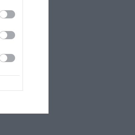
οχθόνων,
ς σκηνοθέτες
αρ Πέτροβιτς.
νεται στο