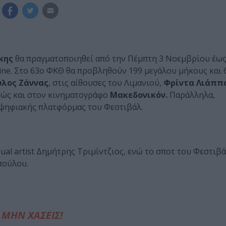
κης
θα πραγματοποιηθεί από την Πέμπτη 3 Νοεμβρίου έως
ine. Στο 63ο ΦΚΘ θα προβληθούν 199 μεγάλου μήκους και 
λος Ζάννας
, στις αίθουσες του Λιμανιού,
Φρίντα Λιάππ
θώς και στον κινηματογράφο
Μακεδονικόν.
Παράλληλα,
 ψηφιακής πλατφόρμας του Φεστιβάλ.
ual artist Δημήτρης Τριμίντζιος, ενώ το σποτ του Φεστιβ
πούλου.
ΜΗΝ ΧΑΣΕΙΣ!