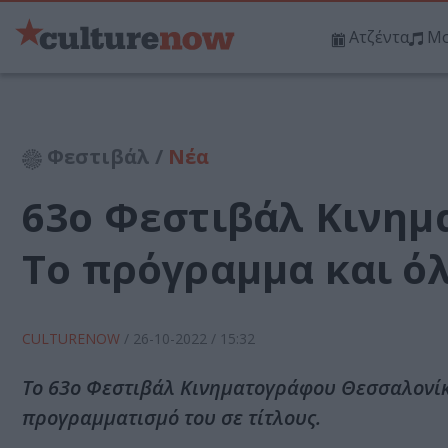
Ατζέντα
Μο
Φεστιβάλ /
Νέα
63ο Φεστιβάλ Κινημ
Το πρόγραμμα και ό
CULTURENOW
/
26-10-2022
/ 15:32
Το 63ο Φεστιβάλ Κινηματογράφου Θεσσαλονίκη
προγραμματισμό του σε τίτλους.