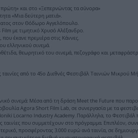
η πρώτη» και στο «Ξεπερνώντας τα σύνορα»
ότητα «Μια δεύτερη ματιά».
ματος στον Θόδωρο Αγγελόπουλο.
 Film με τιμητικό Χρυσό Αλέξανδρο.
, που έκανε πρεμιέρα στις Κάννες.
ου ελληνικού σινεμά.
οθέτιδα, θεωρητικό του σινεμά, πεζογράφο και μεταφράστρ
 ταινίες από το 45ο Διεθνές Φεστιβάλ Ταινιών Μικρού Μ
ηνικό σινεμά: Μέσα από τη δράση Meet the Future που παρο
βουλία Agora Short Film Lab, σε συνεργασία με τα φεστιβ
oniki Locarno Industry Academy. Παράλληλα, το Φεστιβάλ 
ές ταινίες που συμμετέχουν στο πρόγραμμα. Επιπλέον, συνε
ωτερικό, προσφέροντας 3.000 ευρώ ανά ταινία, σε δημιουρ
τα σημαντικότερα διεθνή κινηματογραφικά φεστιβάλ.