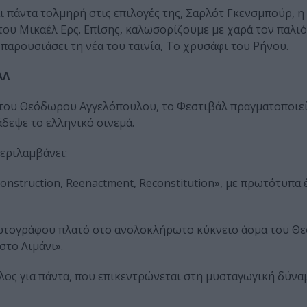
 πάντα τολμηρή στις επιλογές της, Σαρλότ Γκενσμπούρ, η
 του Μικαέλ Ερς. Επίσης, καλωσορίζουμε με χαρά τον παλιό
 παρουσιάσει τη νέα του ταινία, Το χρυσάφι του Ρήνου.
ΑΛ
του Θεόδωρου Αγγελόπουλου, το Φεστιβάλ πραγματοποιε
δεψε το ελληνικό σινεμά.
εριλαμβάνει:
onstruction, Reenactment, Reconstitution», με πρωτότυπα 
ωτογράφου πλατό στο ανολοκλήρωτο κύκνειο άσμα του Θ
στο Λιμάνι».
λος για πάντα, που επικεντρώνεται στη μυσταγωγική δύνα