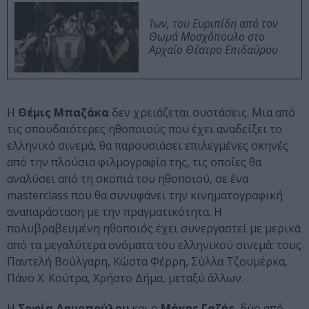
Ίων, του Ευριπίδη από τον
Θωμά Μοσχόπουλο στο
Αρχαίο Θέατρο Επιδαύρου
Η
Θέμις Μπαζάκα
δεν χρειάζεται συστάσεις. Μια από
τις σπουδαιότερες ηθοποιούς που έχει αναδείξει το
ελληνικό σινεμά, θα παρουσιάσει επιλεγμένες σκηνές
από την πλούσια φιλμογραφία της, τις οποίες θα
αναλύσει από τη σκοπιά του ηθοποιού, σε ένα
masterclass που θα συνυφάνει την κινηματογραφική
αναπαράσταση με την πραγματικότητα. Η
πολυβραβευμένη ηθοποιός έχει συνεργαστεί με μερικά
από τα μεγαλύτερα ονόματα του ελληνικού σινεμά: τους
Παντελή Βούλγαρη, Κώστα Φέρρη, Σύλλα Τζουμέρκα,
Πάνο Χ. Κούτρα, Χρήστο Δήμα, μεταξύ άλλων.
Η
Σοφία Δημοπούλου
και ο
Μάκης Γαζής
, δύο από