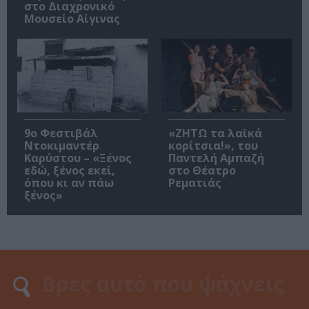
στο Διαχρονικό
Μουσείο Αίγινας
9ο Φεστιβάλ
«ΖΗΤΩ τα λαϊκά
Ντοκιμαντέρ
κορίτσια!», του
Καρύστου – «Ξένος
Παντελή Αμπαζή
εδώ, ξένος εκεί,
στο Θέατρο
όπου κι αν πάω
Ρεματιάς
ξένος»