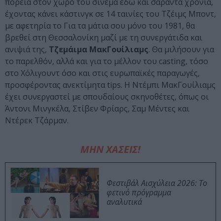
πορεία στον χώρο του σινεμά εδώ και σαράντα χρόνια,
έχοντας κάνει κάστινγκ σε 14 ταινίες του Τζέιμς Μποντ,
με αφετηρία το Για τα μάτια σου μόνο του 1981, θα
βρεθεί στη Θεσσαλονίκη μαζί με τη συνεργάτιδα και
ανιψιά της,
Τζεμάιμα ΜακΓουίλιαμς
. Θα μιλήσουν για
το παρελθόν, αλλά και για το μέλλον του casting, τόσο
στο Χόλιγουντ όσο και στις ευρωπαϊκές παραγωγές,
προσφέροντας ανεκτίμητα tips. Η Ντέμπι ΜακΓουίλιαμς
έχει συνεργαστεί με σπουδαίους σκηνοθέτες, όπως οι
Άντονι Μινγκέλα, Στίβεν Φρίαρς, Σαμ Μέντες και
Ντέρεκ Τζάρμαν.
ΜΗΝ ΧΑΣΕΙΣ!
Φεστιβάλ Αισχύλεια 2026: Το
φετινό πρόγραμμα
αναλυτικά