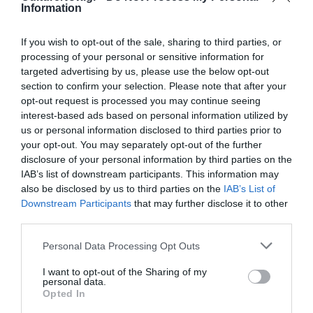
Information
Οι ηθοποιοί που θα πάρουν μέρος στη δράση Meet the
If you wish to opt-out of the sale, sharing to third parties, or
Future είναι οι:
processing of your personal or sensitive information for
targeted advertising by us, please use the below opt-out
Κλέλια Ανδριολάτου
section to confirm your selection. Please note that after your
opt-out request is processed you may continue seeing
Η Κλέλια Ανδριολάτου γεννήθηκε στη Θεσσαλονίκη.
interest-based ads based on personal information utilized by
Αποφοίτησε από τη Δραματική Σχολή του Ωδείου
us or personal information disclosed to third parties prior to
Αθηνών το 2021 και έχει πρωταγωνιστήσει στην ταινία
your opt-out. You may separately opt-out of the further
18 του Βασίλη Δούβλη. Αυτή τη σεζόν πρωταγωνιστεί
disclosure of your personal information by third parties on the
στην τηλεοπτική σειρά Maestro του Χριστόφορου
IAB’s list of downstream participants. This information may
also be disclosed by us to third parties on the
IAB’s List of
Παπακαλιάτη.
Downstream Participants
that may further disclose it to other
third parties.
Ιωσήφ Γαβριελάτος
Personal Data Processing Opt Outs
Ο Ιωσήφ Γαβριελάτος γεννήθηκε στην Αθήνα και
σπουδάζει διοίκηση επιχειρήσεων στο Πανεπιστήμιο
I want to opt-out of the Sharing of my
personal data.
Αιγαίου. Έχει συμμετάσχει στην ταινία 18 του Βασίλη
Opted In
Δούβλη.