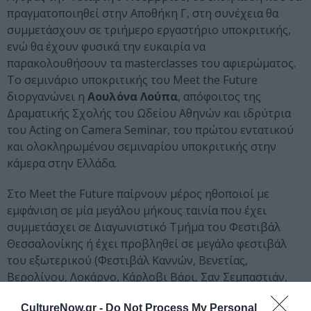
πραγματοποιηθεί στην Αποθήκη Γ, στη συνέχεια θα
συμμετάσχουν σε τριήμερο εργαστήριο υποκριτικής,
ενώ θα έχουν φυσικά την ευκαιρία να
παρακολουθήσουν τα masterclasses του αφιερώματος.
Το σεμινάριο υποκριτικής του Meet the Future
διοργανώνει η
Αουλόνα Λούπα
, απόφοιτος της
Δραματικής Σχολής του Ωδείου Αθηνών και ιδρύτρια
του Acting on Camera Seminar, του πρώτου εντατικού
και ολοκληρωμένου σεμιναρίου υποκριτικής στην
κάμερα στην Ελλάδα.
Στο Meet the Future παίρνουν μέρος ηθοποιοί με
εμφάνιση σε μία μεγάλου μήκους ταινία που έχει
συμμετάσχει σε Διαγωνιστικό Τμήμα του Φεστιβάλ
Θεσσαλονίκης ή έχει προβληθεί σε μεγάλο φεστιβάλ
του εξωτερικού (Φεστιβάλ Καννών, Βενετίας,
Βερολίνου, Λοκάρνο, Κάρλοβι Βάρι, Σαν Σεμπαστιάν,
Λονδίνου, Ρότερνταμ, Νέας Υόρκης, Τραϊμπέκα,
CultureNow.gr -
Do Not Process My Personal
Τορόντο, Σάντανς, Κλερμόν-Φεράν).