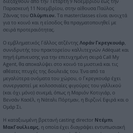
διεξαχθούν από την Τετάρτη 9 Νοεμβρίου έως την
Παρασκευή 11 Νοεμβρίου, στην αίθουσα Παύλος
Ζάννας του
Ολύμπιον.
Τα masterclasses είναι ανοιχτά
για το κοινό και η είσοδος θα πραγματοποιηθεί με
σειρά προτεραιότητας.
Ο εμβληματικός Γάλλος ατζέντης
Λοράν Γκρεγκουάρ
,
συνιδρυτής του πρακτορείου καλλιτεχνών Adéquat και
πηγή έμπνευσης για την επιτυχημένη σειρά Call My
Agent, θα αποκαλύψει στο κοινό τα μυστικά και τις
αθέατες πτυχές της δουλειάς του. Ένα από τα
μεγαλύτερα ονόματα του χώρου, ο Γκρεγκουάρ έχει
συνεργαστεί με κολοσσιαίες φιγούρες του γαλλικού
(και όχι μόνο) σινεμά, όπως η Μαριόν Κοτιγιάρ, ο
Βενσάν Κασέλ, η Νάταλι Πόρτμαν, η Βιρζινί Εφιρά και ο
Ομάρ Σι.
Η καταξιωμένη βρετανή casting director
Ντέμπι
ΜακΓουίλιαμς
, η οποία έχει διαγράψει εντυπωσιακή