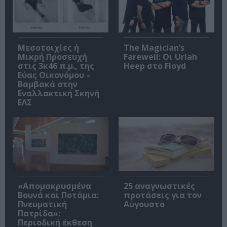
Μεσοτοιχίες ή
The Magician’s
Μικρή Προσευχή
Farewell: Οι Uriah
στις 3κ46 π.μ., της
Heep στο Floyd
Εύας Οικονόμου –
Βαμβακά στην
Εναλλακτική Σκηνή
ΕΛΣ
«Απομακρυσμένα
25 αναγνωστικές
Βουνά και Ποτάμια:
προτάσεις για τον
Πνευματική
Αύγουστο
Πατρίδα»:
Περιοδική έκθεση