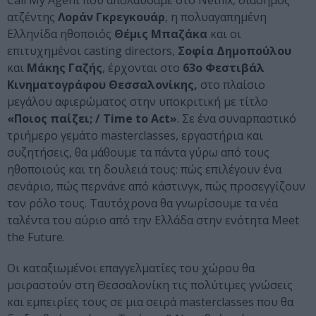
Call My Agent που απολαύσαμε στο Netflix, διάσημος
ατζέντης
Λοράν Γκρεγκουάρ
, η πολυαγαπημένη
Ελληνίδα ηθοποιός
Θέμις Μπαζάκα
και οι
επιτυχημένοι casting directors,
Σοφία Δημοπούλου
και
Μάκης Γαζής
, έρχονται στο
63ο Φεστιβάλ
Κινηματογράφου Θεσσαλονίκης,
στο πλαίσιο
μεγάλου αφιερώματος στην υποκριτική με τίτλο
«Ποιος παίζει; / Time to Act»
. Σε ένα συναρπαστικό
τριήμερο γεμάτο masterclasses, εργαστήρια και
συζητήσεις, θα μάθουμε τα πάντα γύρω από τους
ηθοποιούς και τη δουλειά τους: πώς επιλέγουν ένα
σενάριο, πώς περνάνε από κάστινγκ, πώς προσεγγίζουν
τον ρόλο τους. Ταυτόχρονα θα γνωρίσουμε τα νέα
ταλέντα του αύριο από την Ελλάδα στην ενότητα Meet
the Future.
Οι καταξιωμένοι επαγγελματίες του χώρου θα
μοιραστούν στη Θεσσαλονίκη τις πολύτιμες γνώσεις
και εμπειρίες τους σε μια σειρά masterclasses που θα