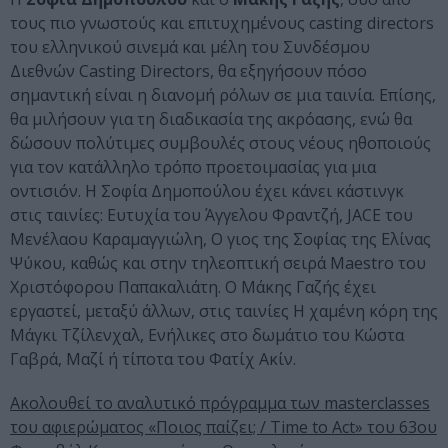
τους πιο γνωστούς και επιτυχημένους casting directors
του ελληνικού σινεμά και μέλη του Συνδέσμου
Διεθνών Casting Directors, θα εξηγήσουν πόσο
σημαντική είναι η διανομή ρόλων σε μια ταινία. Επίσης,
θα μιλήσουν για τη διαδικασία της ακρόασης, ενώ θα
δώσουν πολύτιμες συμβουλές στους νέους ηθοποιούς
για τον κατάλληλο τρόπο προετοιμασίας για μια
οντισιόν. Η Σοφία Δημοπούλου έχει κάνει κάστινγκ
στις ταινίες: Ευτυχία του Άγγελου Φραντζή, JACE του
Μενέλαου Καραμαγγιώλη, Ο γιος της Σοφίας της Ελίνας
Ψύκου, καθώς και στην τηλεοπτική σειρά Maestro του
Χριστόφορου Παπακαλιάτη. Ο Μάκης Γαζής έχει
εργαστεί, μεταξύ άλλων, στις ταινίες Η χαμένη κόρη της
Μάγκι Τζίλενχαλ, Ενήλικες στο δωμάτιο του Κώστα
Γαβρά, Mαζί ή τίποτα του Φατίχ Ακίν.
Ακολουθεί το αναλυτικό πρόγραμμα των masterclasses
του αφιερώματος «Ποιος παίζει; / Time to Act» του 63ου