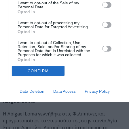
I want to opt-out of the Sale of my
Personal Data.
Κωνσταντίνος Γεωργόπουλος
Opted In
Ο Κωνσταντίνος Γεωργόπουλος είναι απόφοιτος
I want to opt-out of processing my
Personal Data for Targeted Advertising.
δραματικής σχολής και έχει πάρει μέρος στην ταινία
Opted In
Xenia του Πάνου Χ. Κούτρα. Την ερχόμενη σεζόν θα τον
δούμε στο τηλεοπτικό Milky Way του Βασίλη Κεκάτου.
I want to opt-out of Collection, Use,
Retention, Sale, and/or Sharing of my
Personal Data that Is Unrelated with the
Βαγγέλης Ευαγγελινός
Purposes for which it was collected.
Opted In
Ο Βαγγέλης Ευαγγελινός γεννήθηκε το 1982 στην Αθήνα
CONFIRM
και έχει παρακολουθήσει μαθήματα αυτοσχεδιασμού
στο Studio Nama. Έχει πρωταγωνιστήσει στην ταινία
Πρόστιμο του Φωκίωνα Μπόγρη.
Data Deletion
Data Access
Privacy Policy
Abigael Loma
Η Abigael Loma γεννήθηκε στις Φιλιππίνες και
πραγματοποίησε το ντεμπούτο της στην ταινία Αγία
Έμυ της Αρασέλης Λαιμού, η οποία απέσπασε τα