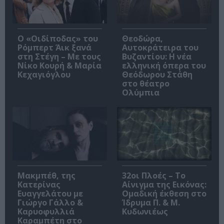
O «Οιδίποδας» του
Θεοδώρα,
Ρόμπερτ Άικ ξανά
Αυτοκράτειρα του
στη Στέγη – Με τους
Βυζαντίου: Η νέα
Νίκο Κουρή & Μαρία
ελληνική όπερα του
Κεχαγιόγλου
Θεόδωρου Στάθη
στο θέατρο
Ολύμπια
Μακμπέθ, της
32οι Πλοές – Το
Κατερίνας
Αίνιγμα της Εικόνας:
Ευαγγελάτου με
Ομαδική έκθεση στο
Γιώργο Γάλλο &
Ίδρυμα Π. & Μ.
Καρυοφυλλιά
Κυδωνιέως
Καραμπέτη στο