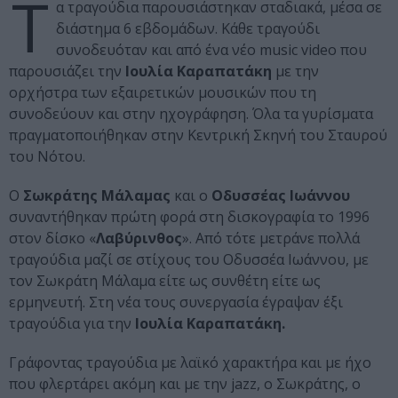
Τ
α τραγούδια παρουσιάστηκαν σταδιακά, μέσα σε
διάστημα 6 εβδομάδων. Κάθε τραγούδι
συνοδευόταν και από ένα νέο music video που
παρουσιάζει την
Ιουλία Καραπατάκη
με την
ορχήστρα των εξαιρετικών μουσικών που τη
συνοδεύουν και στην ηχογράφηση. Όλα τα γυρίσματα
πραγματοποιήθηκαν στην Κεντρική Σκηνή του Σταυρού
του Νότου.
Ο
Σωκράτης Μάλαμας
και ο
Οδυσσέας Ιωάννου
συναντήθηκαν πρώτη φορά στη δισκογραφία το 1996
στον δίσκο «
Λαβύρινθος
». Από τότε μετράνε πολλά
τραγούδια μαζί σε στίχους του Οδυσσέα Ιωάννου, με
τον Σωκράτη Μάλαμα είτε ως συνθέτη είτε ως
ερμηνευτή. Στη νέα τους συνεργασία έγραψαν έξι
τραγούδια για την
Ιουλία Καραπατάκη.
Γράφοντας τραγούδια με λαϊκό χαρακτήρα και με ήχο
που φλερτάρει ακόμη και με την jazz, ο Σωκράτης, ο