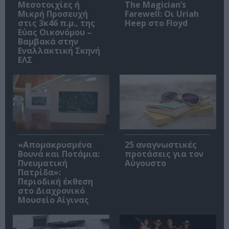
Μεσοτοιχίες ή
The Magician’s
Μικρή Προσευχή
Farewell: Οι Uriah
στις 3κ46 π.μ., της
Heep στο Floyd
Εύας Οικονόμου –
Βαμβακά στην
Εναλλακτική Σκηνή
ΕΛΣ
«Απομακρυσμένα
25 αναγνωστικές
Βουνά και Ποτάμια:
προτάσεις για τον
Πνευματική
Αύγουστο
Πατρίδα»:
Περιοδική έκθεση
στο Διαχρονικό
Μουσείο Αίγινας