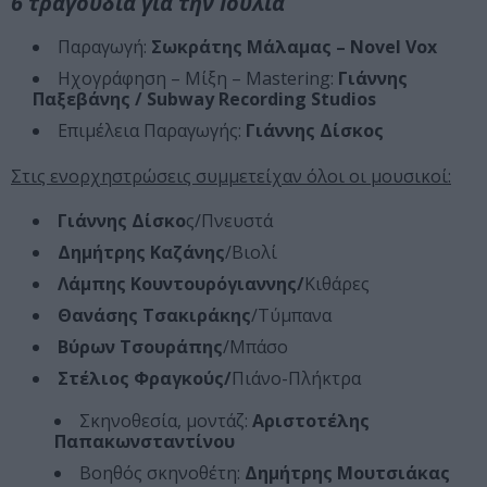
6 τραγούδια για την Ιουλία
Παραγωγή:
Σωκράτης Μάλαμας – Novel Vox
Ηχογράφηση – Μίξη – Mastering:
Γιάννης
Παξεβάνης / Subway Recording Studios
Επιμέλεια Παραγωγής:
Γιάννης Δίσκος
Στις ενορχηστρώσεις συμμετείχαν όλοι οι μουσικοί:
Γιάννης Δίσκο
ς/Πνευστά
Δημήτρης Καζάνης
/Βιολί
Λάμπης Κουντουρόγιαννης/
Κιθάρες
Θανάσης Τσακιράκης
/Τύμπανα
Βύρων Τσουράπης
/Μπάσο
Στέλιος Φραγκούς/
Πιάνο-Πλήκτρα
Σκηνοθεσία, μοντάζ:
Αριστοτέλης
Παπακωνσταντίνου
Βοηθός σκηνοθέτη:
Δημήτρης Μουτσιάκας