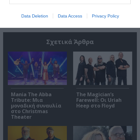
Ακολουθήστε το Culturenow.gr
Data Deletion
Data Access
Privacy Policy
Σχετικά Άρθρα
Mania The Abba
The Magician’s
Tribute: Μια
Farewell: Οι Uriah
μοναδική συναυλία
Heep στο Floyd
στο Christmas
Theater