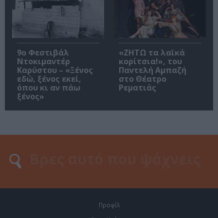
9ο Φεστιβάλ
«ΖΗΤΩ τα λαϊκά
Ντοκιμαντέρ
κορίτσια!», του
Καρύστου – «Ξένος
Παντελή Αμπαζή
εδώ, ξένος εκεί,
στο Θέατρο
όπου κι αν πάω
Ρεματιάς
ξένος»
Προφίλ