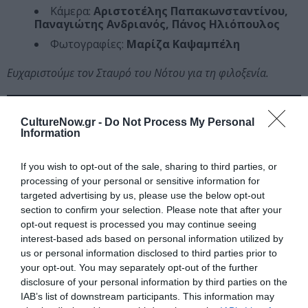
Κάμερα:
Αριστοτέλης Παπακωνσταντίνου,
Παναγιώτης Ανδριανός, Πάνος Ηλιόπουλος
Φωτογραφίες:
Μαρίζα Καψαμπέλη
Ευχαριστούμε τον Σταυρό του Νότου για τη φιλοξενία.
CultureNow.gr -
Do Not Process My Personal
Information
If you wish to opt-out of the sale, sharing to third parties, or
processing of your personal or sensitive information for
targeted advertising by us, please use the below opt-out
section to confirm your selection. Please note that after your
opt-out request is processed you may continue seeing
interest-based ads based on personal information utilized by
us or personal information disclosed to third parties prior to
your opt-out. You may separately opt-out of the further
Ακολουθήστε το Culturenow.gr στο
Google News
και
disclosure of your personal information by third parties on the
IAB’s list of downstream participants. This information may
μάθετε πρώτοι όλες τις ειδήσεις