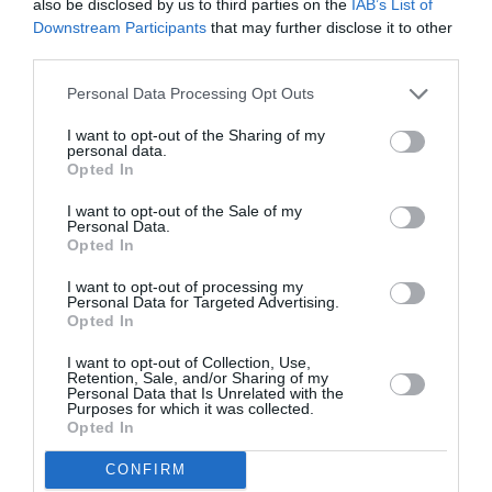
also be disclosed by us to third parties on the
IAB’s List of
Downstream Participants
that may further disclose it to other
Δείτε όλα τα
τελευταία νέα
για την Τέχνη και τον
third parties.
Πολιτισμό στο
Culturenow.gr
Personal Data Processing Opt Outs
Νέοι Διαγωνισμοί
❯
I want to opt-out of the Sharing of my
personal data.
Tags
Opted In
I want to opt-out of the Sale of my
ΕΝΤΕΧΝΟ - ΛΑΪΚΟ - ΠΑΡΑΔΟΣΙΑΚΗ
ΙΟΥΛΙΑ ΚΑΡΑΠΑΤΑΚΗ
Personal Data.
Opted In
ΟΔΥΣΣΕΑΣ ΙΩΑΝΝΟΥ
ΣΩΚΡΑΤΗΣ ΜΑΛΑΜΑΣ
I want to opt-out of processing my
Personal Data for Targeted Advertising.
Newsletter
Opted In
Κάθε βδομάδα στο e-mail σας τα τελευταία νέα για
I want to opt-out of Collection, Use,
την Τέχνη και τον Πολιτισμό!
Retention, Sale, and/or Sharing of my
Personal Data that Is Unrelated with the
Purposes for which it was collected.
Opted In
CONFIRM