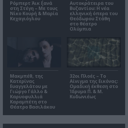
Ρόμπερτ Άικ ξανά
Αυτοκράτειρα του
στη Στέγη – Με τους
Βυζαντίου: Η νέα
Νίκο Κουρή & Μαρία
ελληνική όπερα του
Κεχαγιόγλου
Θεόδωρου Στάθη
στο θέατρο
Ολύμπια
Μακμπέθ, της
32οι Πλοές – Το
Κατερίνας
Αίνιγμα της Εικόνας:
Ευαγγελάτου με
Ομαδική έκθεση στο
Γιώργο Γάλλο &
Ίδρυμα Π. & Μ.
Καρυοφυλλιά
Κυδωνιέως
Καραμπέτη στο
Θέατρο Βασιλάκου