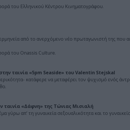
φορά του Ελληνικού Κέντρου Κινηματογράφου.
 ερμηνεία από το ανερχόμενο νέο πρωταγωνιστή της που α
ορά του Onassis Culture.
την ταινία «5pm Seaside» του Valentin Stejskal
τερικότητα- κατάφερε να μεταφέρει τον ψυχισμό ενός άντ
θο.
ην ταινία «Δάφνη» της Τώνιας Μισιαλή
έμα γύρω απ’ τη γυναικεία σεξουαλικότητα και το γυναικεί