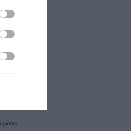
καθώς και από
και αναζητεί
με την ψυχή
0 ευρώ από
 δημόσια