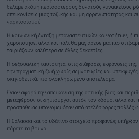
θέλαμε ακόμη περισσότερους δυνατούς γυναικείους ρό
απεικονίσεις μιας τοξικής και μη αρρενωπότητας και σ
ναρκισσισμού.
Η κοινωνική ένταξη μεταναστευτικών κοινοτήτων, ή πι
χαροποίησε, αλλά και πάλι θα μας άρεσε μια πιο στιβ
ταιριάζουν καλύτερα σε άλλες δεκαετίες.
Η σεξουαλική ταυτότητα, στις διάφορες εκφάνσεις της
την πραγματική ζωή χωρίς σεμνοτυφίες και υπεκφυγές. Α
σκηνοθετικά, πιο ολοκληρωμένο αποτέλεσμα.
Όσον αφορά την απεικόνιση της αστικής βίας και περ
μεταφέρουν οι δημιουργοί αυτόν τον κόσμο, αλλά και 
προσπάθειας υπονομευόταν από ατελέσφορες πολλές φο
Η θάλασσα και το υδάτινο στοιχείο προφανώς υπήρξαν 
πάρετε τα βουνά.