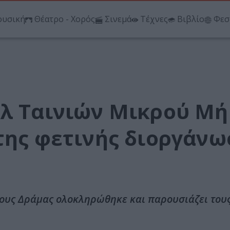
υσική
Θέατρο - Χορός
Σινεμά
Τέχνες
Βιβλίο
Φεσ
άλ Ταινιών Μικρού Μ
της φετινής διοργάνω
κους Δράμας ολοκληρώθηκε και παρουσιάζει τους