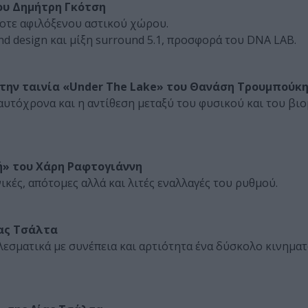
του Δημήτρη Γκότση
ίοτε αφιλόξενου αστικού χώρου.
d design και μίξη surround 5.1, προσφορά του DNA LAB.
 την ταινία «Under The Lake» του Θανάση Τρουμπούκ
αυτόχρονα και η αντίθεση μεταξύ του φυσικού και του βι
ή» του Χάρη Ραφτογιάννη
ικές, απότομες αλλά και λιτές εναλλαγές του ρυθμού.
ίας Τσάλτα
εσματικά με συνέπεια και αρτιότητα ένα δύσκολο κινημα