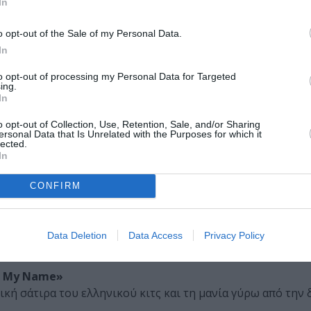
ευρώ προσφορά από το Ελληνικό Κέντρο Κινηματογράφου 
In
ς 2.500 ευρώ προσφορά της εταιρείας Stefilm.
o opt-out of the Sale of my Personal Data.
In
νο του Ξέρξη»
to opt-out of processing my Personal Data for Targeted
 γυναικείο και μη δυαδικό σώμα στα όρια της ρευστότητας 
ing.
ρό και αρχετυπικό αρρενωπό βιομηχανικό περιβάλλον.
In
o opt-out of Collection, Use, Retention, Sale, and/or Sharing
ersonal Data that Is Unrelated with the Purposes for which it
lected.
s»
In
ς και ειλικρινής εξομολόγηση ενός ανασφαλούς και
ς αρρενωπότητας, που όμως μας έκανε και να γελάσουμε 
CONFIRM
500 ευρώ από το Ελληνικό Κέντρο Κινημτογράφου και 1.00
Data Deletion
Data Access
Privacy Policy
’s My Name»
κή σάτιρα του ελληνικού κιτς και τη μανία γύρω από την