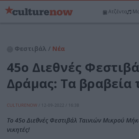
Ατζέντα
Μο
Φεστιβάλ /
Νέα
45o Διεθνές Φεστιβ
Δράμας: Τα βραβεία 
CULTURENOW
/
12-09-2022
/ 16:38
Το 45o Διεθνές Φεστιβάλ Ταινιών Μικρού Μή
νικητές!