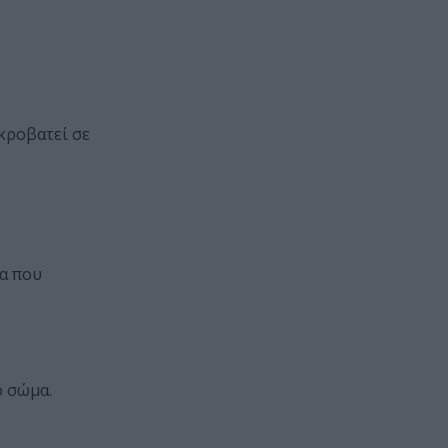
κροβατεί σε
ρα που
ο σώμα.