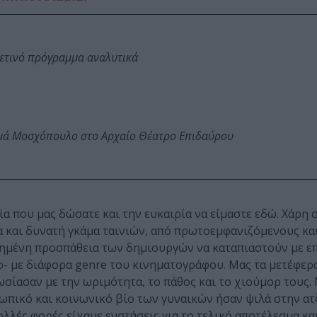
φετινό πρόγραμμα αναλυτικά
ωμά Μοσχόπουλο στο Αρχαίο Θέατρο Επιδαύρου
α που μας δώσατε και την ευκαιρία να είμαστε εδώ. Χάρη 
α και δυνατή γκάμα ταινιών, από πρωτοεμφανιζόμενους και
τυχημένη προσπάθεια των δημιουργών να καταπιαστούν με ε
ο- με διάφορα genre του κινηματογράφου. Μας τα μετέφερα
ωσίασαν με την ωριμότητα, το πάθος και το χιούμορ τους.
ωπικό και κοινωνικό βίο των γυναικών ήσαν ψιλά στην ατζ
λές φορές είχαμε ενστάσεις για το τελικό αποτέλεσμα κα