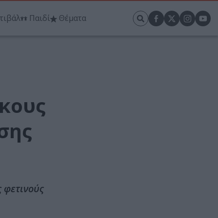
τιβάλ
Παιδί
Θέματα
ήκους
σης
 φετινούς