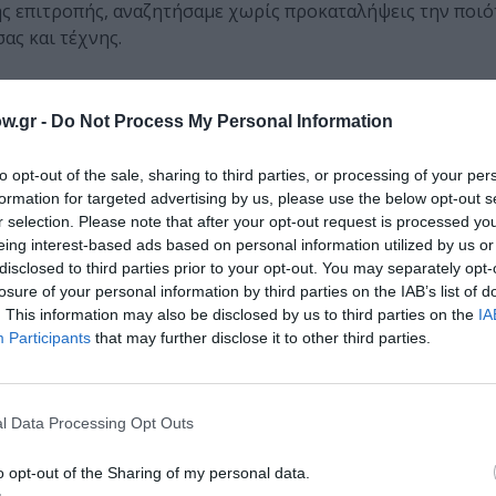
ής επιτροπής, αναζητήσαμε χωρίς προκαταλήψεις την ποιό
ας και τέχνης.
w.gr -
Do Not Process My Personal Information
to opt-out of the sale, sharing to third parties, or processing of your per
formation for targeted advertising by us, please use the below opt-out s
Stejskal
r selection. Please note that after your opt-out request is processed y
φήγηση που από τότε που την είδαμε την κουβαλάμε μέσα 
eing interest-based ads based on personal information utilized by us or
εσωτερικό κόσμο των ηρώων της.
disclosed to third parties prior to your opt-out. You may separately opt-
μ προσφέρει χρηματικό έπαθλο 4.000 ευρώ, η ΕΡΤ προσφέ
losure of your personal information by third parties on the IAB’s list of
άφου προσφέρει χρηματικό έπαθλο 2.500 ευρώ.
. This information may also be disclosed by us to third parties on the
IA
Participants
that may further disclose it to other third parties.
l Data Processing Opt Outs
οθετική ματιά που κατάφερε αριστοτεχνικά να κρατήσει τ
o opt-out of the Sharing of my personal data.