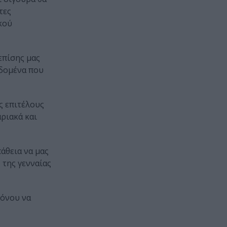
τες
κού
επίσης μας
εδομένα που
ς επιτέλους
αριακά και
άθεια να μας
 της γενναίας
ρόνου να