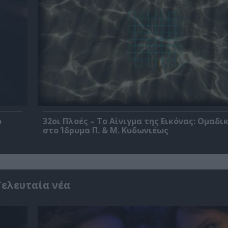
ο
32οι Πλοές – Το Αίνιγμα της Εικόνας: Ομαδι
στο Ίδρυμα Π. & Μ. Κυδωνιέως
Τελευταία νέα