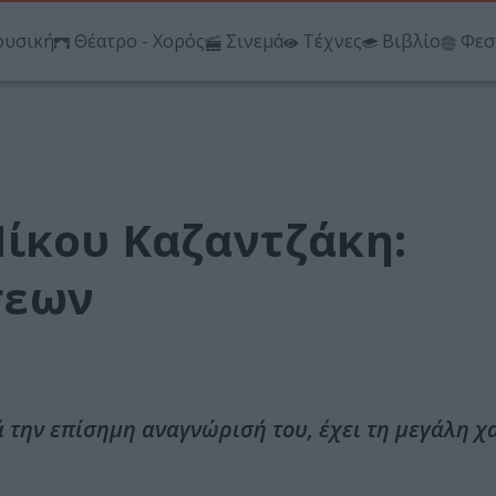
υσική
Θέατρο - Χορός
Σινεμά
Τέχνες
Βιβλίο
Φεσ
Νίκου Καζαντζάκη:
σεων
 την επίσημη αναγνώρισή του, έχει τη μεγάλη χ