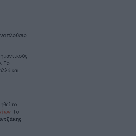
ένα πλούσιο
σημαντικούς
. Το
αλλά και
ηθεί το
νίων
. Το
αντζάκης
.