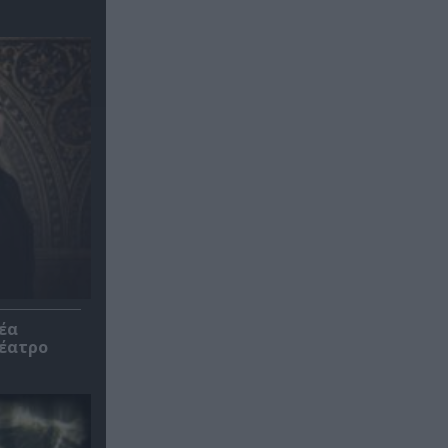
έα
θέατρο