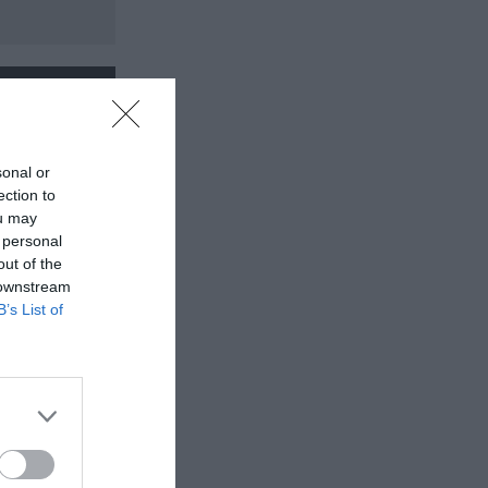
sonal or
ection to
ou may
 personal
out of the
 downstream
B’s List of
 της
 82 ετών