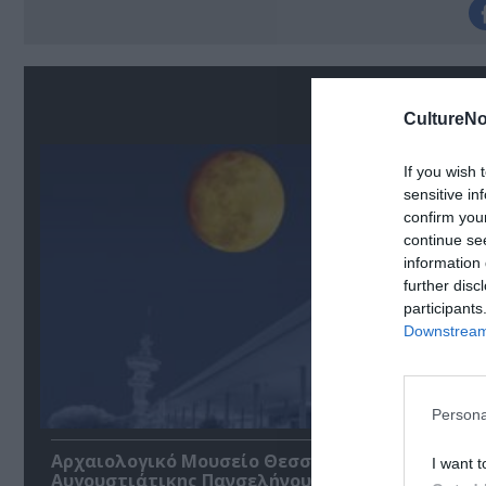
Σ
CultureNo
If you wish 
sensitive in
confirm you
continue se
information 
further disc
participants
Downstream 
Persona
Αρχαιολογικό Μουσείο Θεσσαλονίκης: Στο φως 
I want t
Αυγουστιάτικης Πανσελήνου