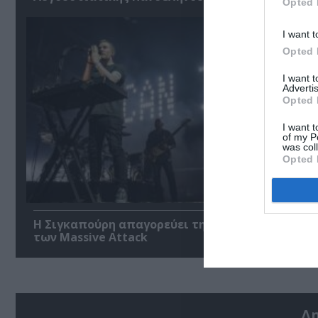
Opted 
I want t
Opted 
I want 
Advertis
Opted 
I want t
of my P
was col
Opted 
Η Σιγκαπούρη απαγορεύει την είσοδο σε δύο μέ
των Massive Attack
Δ