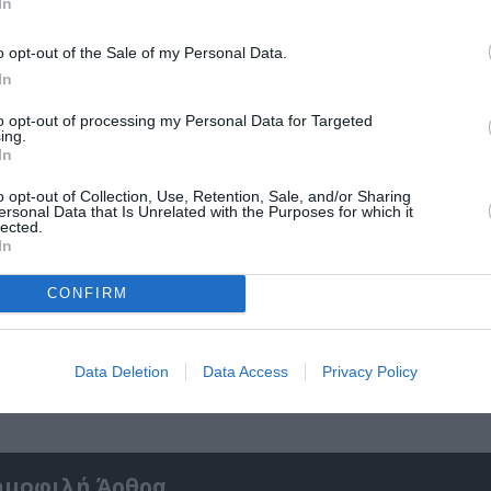
In
o opt-out of the Sale of my Personal Data.
In
to opt-out of processing my Personal Data for Targeted
ing.
In
o opt-out of Collection, Use, Retention, Sale, and/or Sharing
ersonal Data that Is Unrelated with the Purposes for which it
lected.
In
CONFIRM
λη
Ίδρυμα Ωνάση: Αποτελέσματα Υποτροφιών 
Ακαδημαϊκό Έτος 26-27
Data Deletion
Data Access
Privacy Policy
ημοφιλή Άρθρα