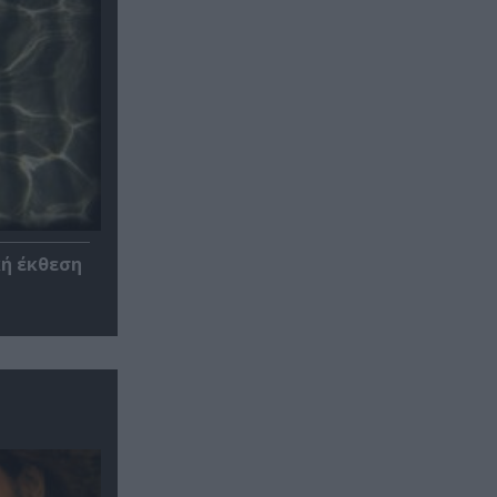
κή έκθεση