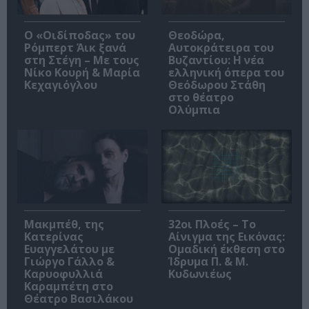
O «Οιδίποδας» του
Θεοδώρα,
Ρόμπερτ Άικ ξανά
Αυτοκράτειρα του
στη Στέγη – Με τους
Βυζαντίου: Η νέα
Νίκο Κουρή & Μαρία
ελληνική όπερα του
Κεχαγιόγλου
Θεόδωρου Στάθη
στο θέατρο
Ολύμπια
Μακμπέθ, της
32οι Πλοές – Το
Κατερίνας
Αίνιγμα της Εικόνας:
Ευαγγελάτου με
Ομαδική έκθεση στο
Γιώργο Γάλλο &
Ίδρυμα Π. & Μ.
Καρυοφυλλιά
Κυδωνιέως
Καραμπέτη στο
Θέατρο Βασιλάκου