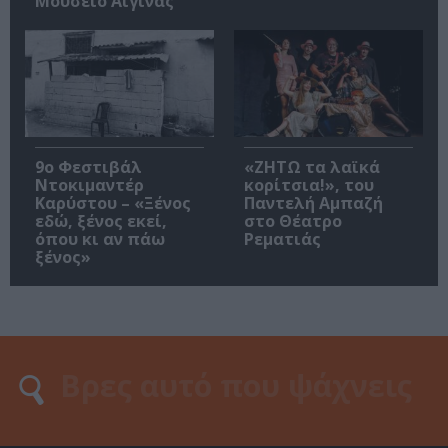
Μουσείο Αίγινας
9ο Φεστιβάλ
«ΖΗΤΩ τα λαϊκά
Ντοκιμαντέρ
κορίτσια!», του
Καρύστου – «Ξένος
Παντελή Αμπαζή
εδώ, ξένος εκεί,
στο Θέατρο
όπου κι αν πάω
Ρεματιάς
ξένος»