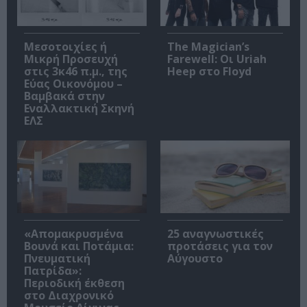
Μεσοτοιχίες ή
The Magician’s
Μικρή Προσευχή
Farewell: Οι Uriah
στις 3κ46 π.μ., της
Heep στο Floyd
Εύας Οικονόμου –
Βαμβακά στην
Εναλλακτική Σκηνή
ΕΛΣ
«Απομακρυσμένα
25 αναγνωστικές
Βουνά και Ποτάμια:
προτάσεις για τον
Πνευματική
Αύγουστο
Πατρίδα»:
Περιοδική έκθεση
στο Διαχρονικό