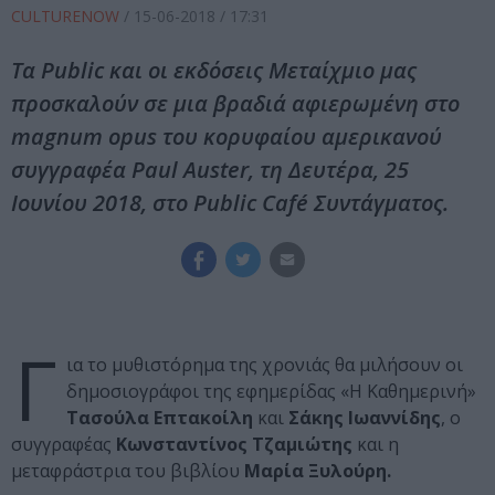
CULTURENOW
/
15-06-2018
/ 17:31
Τα Public και οι εκδόσεις Μεταίχμιο μας
προσκαλούν σε μια βραδιά αφιερωμένη στο
magnum opus του κορυφαίου αμερικανού
συγγραφέα Paul Auster, τη Δευτέρα, 25
Iουνίου 2018, στο Public Café Συντάγματος.
Γ
ια το μυθιστόρημα της χρονιάς θα μιλήσουν οι
δημοσιογράφοι της εφημερίδας «Η Καθημερινή»
Τασούλα Επτακοίλη
και
Σάκης Ιωαννίδης
, ο
συγγραφέας
Κωνσταντίνος Τζαμιώτης
και η
μεταφράστρια του βιβλίου
Μαρία Ξυλούρη.