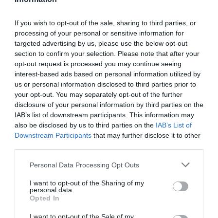
μάθετε πρώτοι όλες τις ειδήσεις
If you wish to opt-out of the sale, sharing to third parties, or
Δείτε όλα τα
τελευταία νέα
για την Τέχνη και τον
processing of your personal or sensitive information for
Πολιτισμό στο
Culturenow.gr
targeted advertising by us, please use the below opt-out
section to confirm your selection. Please note that after your
Νέοι Διαγωνισμοί
❯
opt-out request is processed you may continue seeing
interest-based ads based on personal information utilized by
us or personal information disclosed to third parties prior to
Tags
your opt-out. You may separately opt-out of the further
disclosure of your personal information by third parties on the
PAUL AUSTER
PUBLIC
ΔΩΡΕΑΝ ΕΚΔΗΛΩΣΕΙΣ
IAB’s list of downstream participants. This information may
ΕΚΔΟΣΕΙΣ ΜΕΤΑΙΧΜΙΟ
ΞΕΝΟΙ ΣΥΓΓΡΑΦΕΙΣ
also be disclosed by us to third parties on the
IAB’s List of
Downstream Participants
that may further disclose it to other
ΠΑΡΟΥΣΙΑΣΕΙΣ ΒΙΒΛΙΩΝ
ΠΕΖΟΓΡΑΦΙΑ
third parties.
Personal Data Processing Opt Outs
Newsletter
Κάθε βδομάδα στο e-mail σας τα τελευταία νέα για
I want to opt-out of the Sharing of my
personal data.
την Τέχνη και τον Πολιτισμό!
Opted In
I want to opt-out of the Sale of my