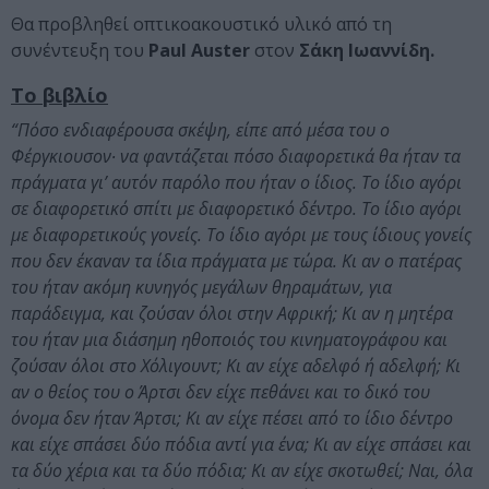
Θα προβληθεί οπτικοακουστικό υλικό από τη
συνέντευξη του
Paul Auster
στον
Σάκη Ιωαννίδη.
Το βιβλίο
“Πόσο ενδιαφέρουσα σκέψη, είπε από μέσα του ο
Φέργκιουσον∙ να φαντάζεται πόσο διαφορετικά θα ήταν τα
πράγματα γι’ αυτόν παρόλο που ήταν ο ίδιος. Το ίδιο αγόρι
σε διαφορετικό σπίτι με διαφορετικό δέντρο. Το ίδιο αγόρι
με διαφορετικούς γονείς. Το ίδιο αγόρι με τους ίδιους γονείς
που δεν έκαναν τα ίδια πράγματα με τώρα. Κι αν ο πατέρας
του ήταν ακόμη κυνηγός μεγάλων θηραμάτων, για
παράδειγμα, και ζούσαν όλοι στην Αφρική; Κι αν η μητέρα
του ήταν μια διάσημη ηθοποιός του κινηματογράφου και
ζούσαν όλοι στο Χόλιγουντ; Κι αν είχε αδελφό ή αδελφή; Κι
αν ο θείος του ο Άρτσι δεν είχε πεθάνει και το δικό του
όνομα δεν ήταν Άρτσι; Κι αν είχε πέσει από το ίδιο δέντρο
και είχε σπάσει δύο πόδια αντί για ένα; Κι αν είχε σπάσει και
τα δύο χέρια και τα δύο πόδια; Κι αν είχε σκοτωθεί; Ναι, όλα