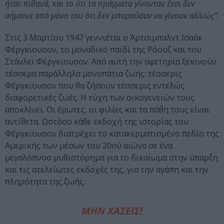
ήταν πιθανά, και το ότι τα πράγματα γίνονταν έτσι δεν
σήμαινε από μόνο του ότι δεν μπορούσαν να γίνουν αλλιώς”.
Στις 3 Μαρτίου 1947 γεννιέται ο Άρτσιμπαλντ Ισαάκ
Φέργκιουσον, το μοναδικό παιδί της Ρόουζ και του
Στάνλεϊ Φέργκιουσον. Από αυτή την αφετηρία ξεκινούν
τέσσερα παράλληλα μονοπάτια ζωής: τέσσερις
Φέργκιουσον που θα ζήσουν τέσσερις εντελώς
διαφορετικές ζωές. Η τύχη των οικογενειών τους
αποκλίνει. Οι έρωτες, οι φιλίες και τα πάθη τους είναι
αντίθετα. Ωστόσο κάθε εκδοχή της ιστορίας του
Φέργκιουσον διατρέχει το κατακερματισμένο πεδίο της
Αμερικής των μέσων του 20ού αιώνα σε ένα
μεγαλόπνοο μυθιστόρημα για το δικαίωμα στην ύπαρξη
και τις ατελείωτες εκδοχές της, για την αγάπη και την
πληρότητα της ζωής.
ΜΗΝ ΧΑΣΕΙΣ!