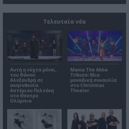
Τελευταία νέα
Αυτή η νύχτα μένει,
Mania The Abba
του Θάνου
Tribute: Μια
Αλεξανδρή σε
μοναδική συναυλία
σκηνοθεσία
στο Christmas
Αστέριου Πελτέκη
Theater
στο Θέατρο
Ολύμπια