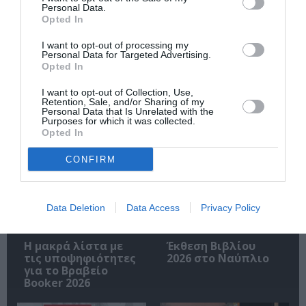
Personal Data.
Opted In
I want to opt-out of processing my
Ακολουθήστε το Culturenow.gr
Personal Data for Targeted Advertising.
Opted In
I want to opt-out of Collection, Use,
Retention, Sale, and/or Sharing of my
Personal Data that Is Unrelated with the
Purposes for which it was collected.
Σχετικά Άρθρα
Opted In
CONFIRM
Data Deletion
Data Access
Privacy Policy
Η μακρά λίστα με
Έκθεση Βιβλίου
τις υποψηφιότητες
2026 στο Ναύπλιο
για το Βραβείο
Booker 2026