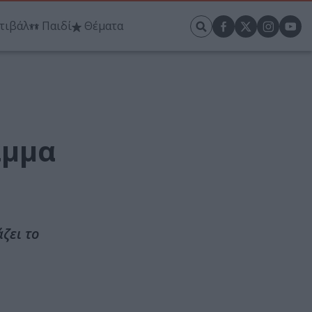
τιβάλ
Παιδί
Θέματα
αμμα
ζει το