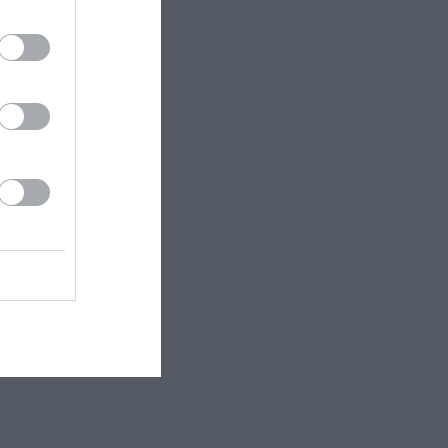
ργκ
κντόναλντ,