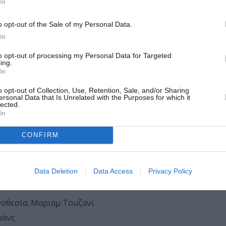
In
εσία: Μαξ Γουόκερ-Σίλβερμαν
ND RAJAB
(2025, 89’) Σκηνοθεσία: Κάουτερ Μπεν Χάνια
o opt-out of the Sale of my Personal Data.
r Palestine Greece
In
νκλέιτερ
to opt-out of processing my Personal Data for Targeted
έμες
ing.
In
 110’) Σκηνοθεσία: Νταγκ Γιόχαν Χάουγερουντ
ηνοθεσία: Φατίχ Ακίν
o opt-out of Collection, Use, Retention, Sale, and/or Sharing
ersonal Data that Is Unrelated with the Purposes for which it
CROW
(2025, 112’) Σκηνοθεσία: Κάσια Αντάμικ
lected.
In
VER OVER, JEFF BUCKLEY
(2025, 107’) Σκηνοθεσία: Έιμι Μπε
CONFIRM
025, 114’) Σκηνοθεσία: Αλιρέζα Κατάμι
Data Deletion
Data Access
Privacy Policy
 TO ONE: JOHN & YOKO
(2024, 100’) Σκηνοθεσία: Κέβιν Μα
ηνοθεσία: Μαριάμ Τουζανί
ράνς