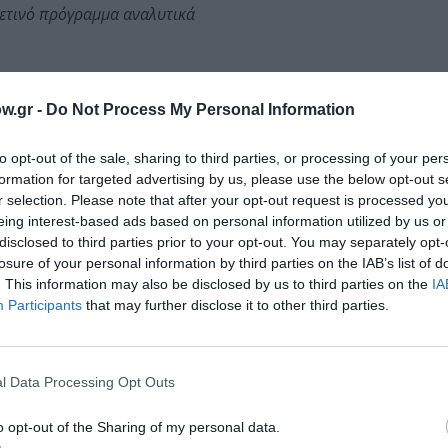
φετινό πρόγραμμα αναλυτικά
w.gr -
Do Not Process My Personal Information
ωμά Μοσχόπουλο στο Αρχαίο Θέατρο Επιδαύρου
to opt-out of the sale, sharing to third parties, or processing of your per
formation for targeted advertising by us, please use the below opt-out s
r selection. Please note that after your opt-out request is processed y
eing interest-based ads based on personal information utilized by us or
ίνο
disclosed to third parties prior to your opt-out. You may separately opt-
 139’) Σκηνοθεσία: Παρκ Τσαν Γουκ
losure of your personal information by third parties on the IAB’s list of
. This information may also be disclosed by us to third parties on the
IA
ντ Λινκλέιτερ
Participants
that may further disclose it to other third parties.
2025, 158’) Σκηνοθεσία: Κλέμπερ Μεντόνσα Φίλιο
, 118’) Σκηνοθεσία: Λουσίλ Χατζιχαλίλοβιτς
) Σκηνοθεσία: Λούκα Γκουαντανίνο
l Data Processing Opt Outs
έιμς Σουίνι
o opt-out of the Sharing of my personal data.
οθεσία: Μπι Γκαν