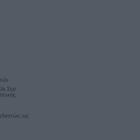
στών
Κάι Σερ
στικής
τελεστών, ως