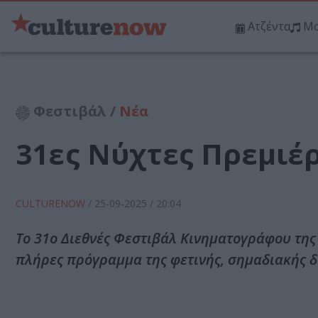
Ατζέντα
Μο
Φεστιβάλ /
Νέα
31ες Νύχτες Πρεμιέ
CULTURENOW
/
25-09-2025
/ 20:04
Το 31ο Διεθνές Φεστιβάλ Κινηματογράφου της
πλήρες πρόγραμμα της φετινής, σημαδιακής 