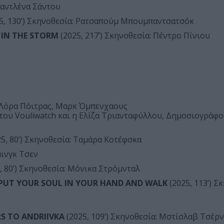
Βλαντλένα Σάντου
5, 130’) Σκηνοθεσία: Ρατσαπούμ Μπουμπαντσατσόκ
 IN THE STORM
(2025, 217’) Σκηνοθεσία: Πέντρο Πίνιου
: Λόρα Πόιτρας, Μαρκ Όμπενχαους
ου Vouliwatch και η Ελίζα Τριανταφύλλου, Δημοσιογράφος
5, 80’) Σκηνοθεσία: Ταμάρα Κοτέφσκα
μινγκ Τσεν
, 80’) Σκηνοθεσία: Μόνικα Στρόμνταλ
 PUT YOUR SOUL IN YOUR HAND AND WALK
(2025, 113’) Σ
RS TO ANDRIIVKA
(2025, 109’) Σκηνοθεσία: Μστίσλαβ Τσέρ