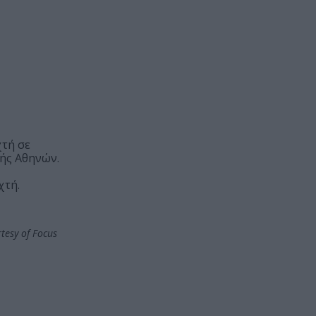
χτή σε
ής Αθηνών.
χτή.
tesy of Focus