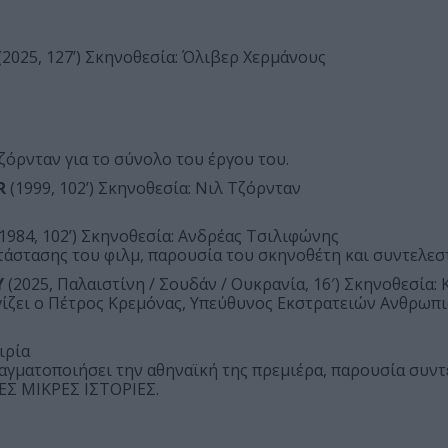
(2025, 127’) Σκηνοθεσία: Όλιβερ Χερμάνους
όρνταν για το σύνολο του έργου του.
R
(1999, 102’) Σκηνοθεσία: Νιλ Τζόρνταν
1984, 102’) Σκηνοθεσία: Ανδρέας Τσιλιφώνης
άστασης του φιλμ, παρουσία του σκηνοθέτη και συντελε
Y
(2025, Παλαιστίνη / Σουδάν / Ουκρανία, 16′) Σκηνοθεσία: 
ίζει ο Πέτρος Κρεμόνας, Υπεύθυνος Εκστρατειών Ανθρωπι
ιρία
ραγματοποιήσει την αθηναϊκή της πρεμιέρα, παρουσία συν
ΕΣ ΜΙΚΡΕΣ ΙΣΤΟΡΙΕΣ.