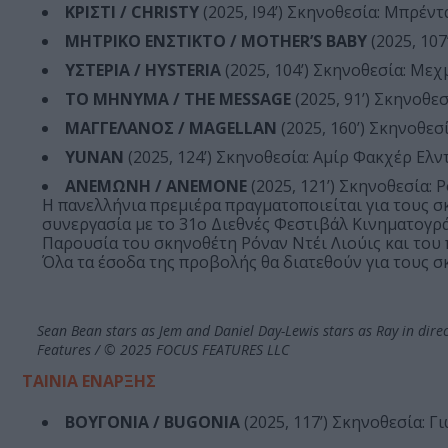
ΚΡΙΣΤΙ / CHRISTY
(2025, Ι94’) Σκηνοθεσία: Μπρέντ
ΜΗΤΡΙΚΟ ΕΝΣΤΙΚΤΟ / MOTHER’S BABY
(2025, 10
ΥΣΤΕΡΙΑ / HYSTERIA
(2025, 104’) Σκηνοθεσία: Με
ΤΟ ΜΗΝΥΜΑ / THE MESSAGE
(2025, 91’) Σκηνοθεσ
ΜΑΓΓΕΛΑΝΟΣ / MAGELLAN
(2025, 160’) Σκηνοθεσ
YUNAN
(2025, 124’) Σκηνοθεσία: Αμίρ Φακχέρ Ελν
ΑΝΕΜΩΝΗ / ANEMONE
(2025, 121’) Σκηνοθεσία: 
H πανελλήνια πρεμιέρα πραγματοποιείται για τους 
συνεργασία με το 31ο Διεθνές Φεστιβάλ Κινηματογρ
Παρουσία του σκηνοθέτη Ρόναν Ντέι Λιούις και του
Όλα τα έσοδα της προβολής θα διατεθούν για τους σ
Sean Bean stars as Jem and Daniel Day-Lewis stars as Ray in dire
Features / © 2025 FOCUS FEATURES LLC
ΤΑΙΝΙΑ ΕΝΑΡΞΗΣ
ΒΟΥΓΟΝΙΑ / BUGONIA
(2025, 117’) Σκηνοθεσία: Γ