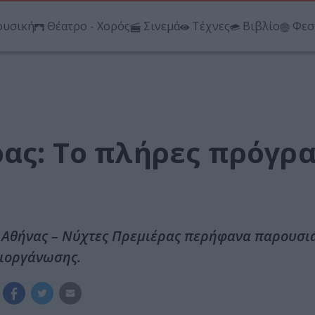
υσική
Θέατρο - Χορός
Σινεμά
Τέχνες
Βιβλίο
Φεσ
ρας: Το πλήρες πρόγρ
 Αθήνας – Νύχτες Πρεμιέρας περήφανα παρουσιά
διοργάνωσης.