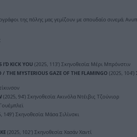
ατογράφοι της πόλης μας γεμίζουν με σπουδαίο σινεμά. Αν
:
 I’D KICK YOU
(2025, 113’) Σκηνοθεσία: Μέρι Μπρόνστιν
/ THE MYSTERIOUS GAZE OF THE FLAMINGO
(2025, 104’)
Ντίκινσον
W
(2025, 94’) Σκηνοθεσία: Ακινόλα Ντέιβις Τζούνιορ
 Γουέμπλεϊ
, 149’) Σκηνοθεσία: Μάσα Σιλίνσκι
AKE
(2025, 102′) Σκηνοθεσία: Χασάν Χαντί