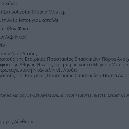
αν Κάντι
7’) Σκηνοθεσία: Τζοάνα Μόντερ
χμέτ Ακίφ Μπουγιουκαταλάι
ία: Ιβάν Φαντ
ία: Λαβ Ντίαζ
τίν
Ρόναν Ντέι Λιούις
σκοπούς της Εταιρείας Προστασίας Σπαστικών/ Πόρτα Ανοι
άφου της Αθήνας Νύχτες Πρεμιέρας και το Μέγαρο Μουσικ
 πρωταγωνιστή Ντάνιελ Ντέι Λιούις
κοπούς της Εταιρείας Προστασίας Σπαστικών / Πόρτα Ανοι
ctor Ronan Day-Lewis’s ANEMONE, a Focus Features release. Credit: Cour
ιώργος Λάνθιμος