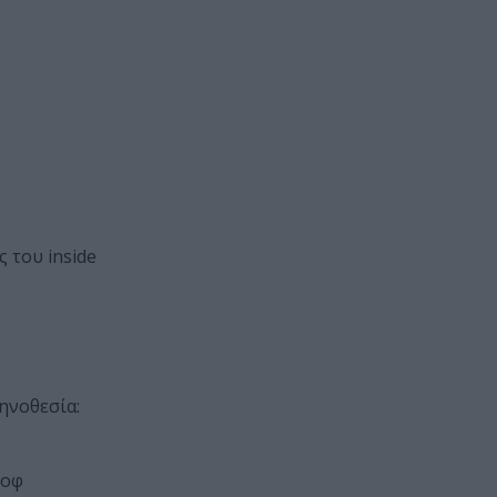
 του inside
κηνοθεσία:
νοφ