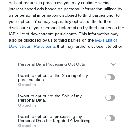
opt-out request is processed you may continue seeing
Διανομή δωρεάν εισιτηρίων:
Εκδοτήριο Ticket
interest-based ads based on personal information utilized by
Services, Πανεπιστημίου 39, εντός Στοάς Πεσμαζόγλου
us or personal information disclosed to third parties prior to
– Τετάρτη 21 Μαρτίου 2018, 12.00 έως τις 15.00
your opt-out. You may separately opt-out of the further
disclosure of your personal information by third parties on the
Πληροφορίες / Κρατήσεις:
IAB’s list of downstream participants. This information may
Τηλ.: 2130885700 |
www.nationalopera.gr
also be disclosed by us to third parties on the
IAB’s List of
Downstream Participants
that may further disclose it to other
third parties.
Ακολουθήστε το Culturenow.gr στο
Google News
και
μάθετε πρώτοι όλες τις ειδήσεις
Personal Data Processing Opt Outs
Δείτε όλα τα
τελευταία νέα
για την Τέχνη και τον
I want to opt-out of the Sharing of my
personal data.
Πολιτισμό στο
Culturenow.gr
Opted In
I want to opt-out of the Sale of my
Νέοι Διαγωνισμοί
❯
Personal Data.
Opted In
Tags
I want to opt-out of processing my
Personal Data for Targeted Advertising.
ΔΩΡΕΑΝ ΕΚΔΗΛΩΣΕΙΣ
ΕΘΝΙΚΗ ΛΥΡΙΚΗ ΣΚΗΝΗ
Opted In