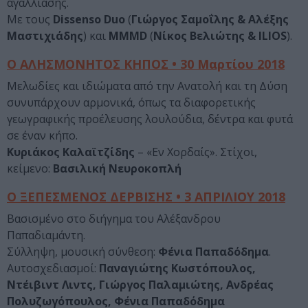
αγαλλίασης.
Με τους
Dissenso Duo
(
Γιώργος Σαμοΐλης & Αλέξης
Μαστιχιάδης
) και
MMMD
(
Νίκος Βελιώτης & ILIOS
).
Ο ΑΛΗΣΜΟΝΗΤΟΣ ΚΗΠΟΣ • 30 Μαρτίου 2018
Μελωδίες και ιδιώματα από την Ανατολή και τη Δύση
συνυπάρχουν αρμονικά, όπως τα διαφορετικής
γεωγραφικής προέλευσης λουλούδια, δέντρα και φυτά
σε έναν κήπο.
Κυριάκος Καλαϊτζίδης
– «Εν Χορδαίς». Στίχοι,
κείμενο:
Βασιλική Νευροκοπλή
Ο ΞΕΠΕΣΜΕΝΟΣ ΔΕΡΒΙΣΗΣ • 3 ΑΠΡΙΛΙΟΥ 2018
Βασισμένο στο διήγημα του Αλέξανδρου
Παπαδιαμάντη.
Σύλληψη, μουσική σύνθεση:
Φένια Παπαδόδημα
.
Αυτοσχεδιασμοί:
Παναγιώτης Κωστόπουλος,
Ντέιβιντ Λιντς, Γιώργος Παλαμιώτης, Ανδρέας
Πολυζωγόπουλος, Φένια Παπαδόδημα