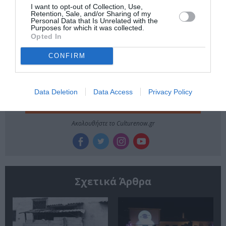
ΗΜΕΡΕΣ ΛΑΤΡΕΥΤΙΚΗΣ ΜΟΥΣΙΚΗΣ
ΜΟΥΣΙΚΑ ΦΕΣΤΙΒΑΛ
I want to opt-out of Collection, Use,
Retention, Sale, and/or Sharing of my
Personal Data that Is Unrelated with the
Purposes for which it was collected.
Newsletter
Opted In
Κάθε βδομάδα στο e-mail σας τα τελευταία νέα για
CONFIRM
την Τέχνη και τον Πολιτισμό!
Data Deletion
Data Access
Privacy Policy
Ακολουθήστε το Culturenow.gr
Σχετικά Άρθρα