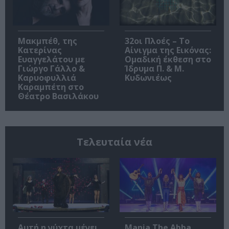
Μακμπέθ, της
32οι Πλοές – Το
Κατερίνας
Αίνιγμα της Εικόνας:
Ευαγγελάτου με
Ομαδική έκθεση στο
Γιώργο Γάλλο &
Ίδρυμα Π. & Μ.
Καρυοφυλλιά
Κυδωνιέως
Καραμπέτη στο
Θέατρο Βασιλάκου
Τελευταία νέα
Αυτή η νύχτα μένει,
Mania The Abba