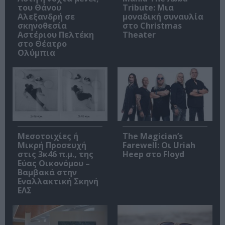
του Θάνου
Tribute: Μια
Αλεξανδρή σε
μοναδική συναυλία
σκηνοθεσία
στο Christmas
Αστέριου Πελτέκη
Theater
στο Θέατρο
Ολύμπια
Μεσοτοιχίες ή
The Magician’s
Μικρή Προσευχή
Farewell: Οι Uriah
στις 3κ46 π.μ., της
Heep στο Floyd
Εύας Οικονόμου –
Βαμβακά στην
Εναλλακτική Σκηνή
ΕΛΣ