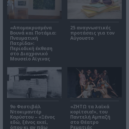
«Απομακρυσμένα
25 αναγνωστικές
Βουνά και Ποτάμια:
προτάσεις για τον
Πνευματική
Αύγουστο
Πατρίδα»:
Περιοδική έκθεση
στο Διαχρονικό
Μουσείο Αίγινας
9ο Φεστιβάλ
«ΖΗΤΩ τα λαϊκά
Ντοκιμαντέρ
κορίτσια!», του
Καρύστου – «Ξένος
Παντελή Αμπαζή
εδώ, ξένος εκεί,
στο Θέατρο
όπου κι αν πάω
Ρεματιάς