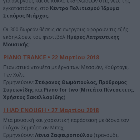
για ανέργους και σε κύκλο εκδηλώσεων στις νέες της
εγκαταστάσεις, στο
Κέντρο Πολιτισμού Ίδρυμα
Σταύρος Νιάρχος.
Οι 300 δωρεάν θέσεις σε ανέργους αφορούν τις εξής
εκδηλώσεις του φεστιβάλ
Ημέρες Λατρευτικής
Μουσικής
:
PIANO TRANCE • 22 Μαρτίου 2018
Πιανιστικά ντουέτα με έργα των Μεσσιάν, Κούρταγκ,
Τεν Χολτ.
Ερμηνεύουν:
Στέφανος Θωμόπουλος, Πρόδρομος
Συμεωνίδης
και
Piano for two
(
Μπεάτα Πίντσετιτς,
Χρήστος Σακελλαρίδης
)
I HAD ENOUGH • 27 Μαρτίου 2018
Μια μουσική και χορευτική παράσταση με άξονα τον
Γιόχαν Σεμπάστιαν Μπαχ.
Ερμηνεύουν:
Λένια Ζαφειροπούλου
(τραγούδι,