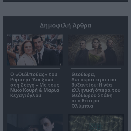
Δημοφιλή Άρθρα
O «Οιδίποδας» του
Θεοδώρα,
Ρόμπερτ Άικ ξανά
Αυτοκράτειρα του
στη Στέγη – Με τους
Βυζαντίου: Η νέα
Νίκο Κουρή & Μαρία
ελληνική όπερα του
Κεχαγιόγλου
Θεόδωρου Στάθη
στο θέατρο
Ολύμπια