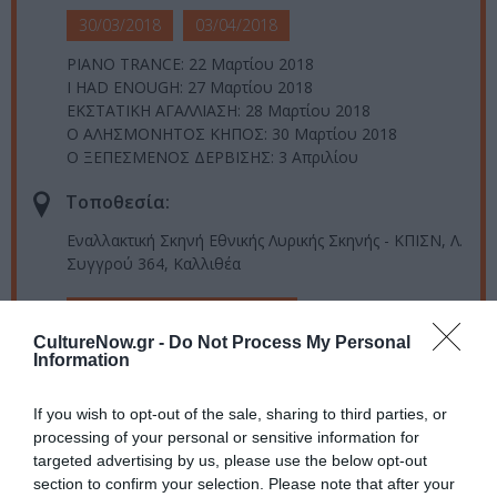
30/03/2018
03/04/2018
PIANO TRANCE: 22 Μαρτίου 2018
I HAD ENOUGH: 27 Μαρτίου 2018
ΕΚΣΤΑΤΙΚΗ ΑΓΑΛΛΙΑΣΗ: 28 Μαρτίου 2018
Ο ΑΛΗΣΜΟΝΗΤΟΣ ΚΗΠΟΣ: 30 Μαρτίου 2018
Ο ΞΕΠΕΣΜΕΝΟΣ ΔΕΡΒΙΣΗΣ: 3 Απριλίου
Τοποθεσία:
Εναλλακτική Σκηνή Εθνικής Λυρικής Σκηνής - ΚΠΙΣΝ, Λ.
Συγγρού 364, Καλλιθέα
Εθνική Λυρική Σκηνή – ΚΠΙΣΝ
CultureNow.gr -
Do Not Process My Personal
Information
Eισιτήρια:
Δωρεάν μόνο για ανέργους (με την επίδειξη της κάρτας
If you wish to opt-out of the sale, sharing to third parties, or
ανεργίας)
processing of your personal or sensitive information for
targeted advertising by us, please use the below opt-out
Προπώληση:
section to confirm your selection. Please note that after your