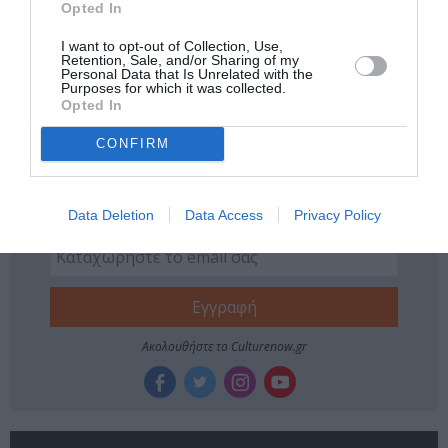
ΓΙΩΡΓΟΣ ΝΑΝΟΥΡΗΣ
ΔΡΑΜΑ - ΚΟΙΝΩΝΙΚΟ - ΣΥΓΧΡΟΝΟ
Opted In
ΕΛΛΗΝΙΚΟ ΕΡΓΟ
ΘΕΑΤΡΙΚΕΣ ΠΑΡΑΣΤΑΣΕΙΣ 2022 - 2023
I want to opt-out of Collection, Use,
Retention, Sale, and/or Sharing of my
ΚΩΜΩΔΙΑ
ΜΙΧΑΛΗΣ ΣΑΡΑΝΤΗΣ
ΟΥΙΛΛΙΑΜ ΣΑΙΞΠΗΡ
Personal Data that Is Unrelated with the
Purposes for which it was collected.
Opted In
ΣΟΦΟΚΛΗΣ
CONFIRM
Newsletter
Κάθε βδομάδα στο e-mail σας τα τελευταία νέα για
Data Deletion
Data Access
Privacy Policy
την Τέχνη και τον Πολιτισμό!
Ακολουθήστε το Culturenow.gr