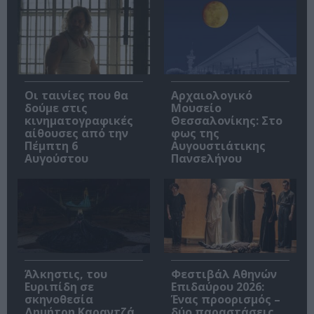
Οι ταινίες που θα
Αρχαιολογικό
δούμε στις
Μουσείο
κινηματογραφικές
Θεσσαλονίκης: Στο
αίθουσες από την
φως της
Πέμπτη 6
Αυγουστιάτικης
Αυγούστου
Πανσελήνου
Άλκηστις, του
Φεστιβάλ Αθηνών
Ευριπίδη σε
Επιδαύρου 2026:
σκηνοθεσία
Ένας προορισμός –
Δημήτρη Καραντζά
δύο παραστάσεις