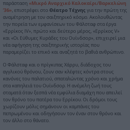
παράσταση
«Μικρό Αναρχικό Καλοκαίρι/Βαρκελώνη
’36»
, επιστρέφει στο
Θέατρο Τέχνης
για την πρώτη της
αναμέτρηση με τον σαιξπηρικό κόσμο. Ακολουθώντας
την πορεία των εμφανίσεων του Φάλσταφ στα έργα
«Ερρίκος ΙV», πρώτο και δεύτερο μέρος, «Ερρίκος V»
και «Οι Εύθυμες Κυράδες του Ουίνδσορ», επιχειρεί μια
νέα αφήγηση της σαιξπηρικής ιστορίας που
παραμερίζει το επικό και αναζητά το βαθιά ανθρώπινο.
Ο Φάλσταφ και ο πρίγκιπας Χάρρυ, διάδοχος του
αγγλικού θρόνου, ζουν σαν κλέφτες κόντρα στους
κανόνες του παλατιού, σπαταλώντας χρόνο και χρήμα
στα καπηλειά του Ουίνδσορ. Η ανέμελη ζωή τους
σταματά όταν ξεσπά νέα εμφύλια διαμάχη που απειλεί
τον θρόνο του πατέρα του Ερρίκου. Οι δρόμοι τους
χωρίζουν μόλις σημάνουν οι καμπάνες του
πεπρωμένου και οδηγήσουν τον έναν στον θρόνο και
τον άλλο στο θάνατο.