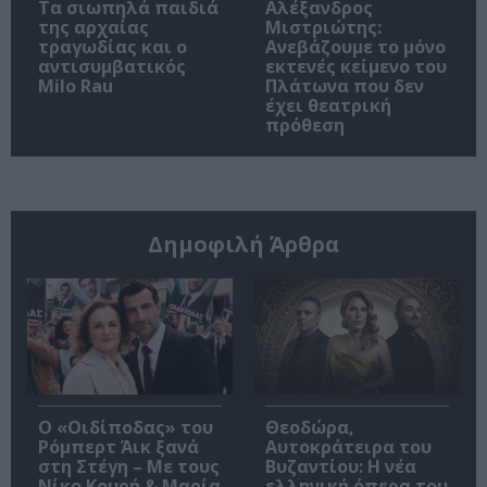
Τα σιωπηλά παιδιά
Αλέξανδρος
της αρχαίας
Μιστριώτης:
τραγωδίας και ο
Ανεβάζουμε το μόνο
αντισυμβατικός
εκτενές κείμενο του
Milo Rau
Πλάτωνα που δεν
έχει θεατρική
πρόθεση
Δημοφιλή Άρθρα
O «Οιδίποδας» του
Θεοδώρα,
Ρόμπερτ Άικ ξανά
Αυτοκράτειρα του
στη Στέγη – Με τους
Βυζαντίου: Η νέα
Νίκο Κουρή & Μαρία
ελληνική όπερα του