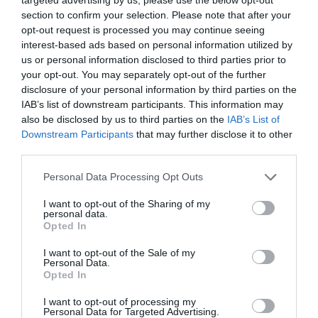
Ο Αίας, ο μεγαλύτερος πολεμιστής στο στρατόπεδο των
section to confirm your selection. Please note that after your
Ελλήνων, δικαιούται τα όπλα του Αχιλλέα μετά το
opt-out request is processed you may continue seeing
θάνατο του. Όταν αυτά με δολοπλοκία καταλήγουν στον
interest-based ads based on personal information utilized by
Οδυσσέα, αποφασίζει να εκδικηθεί. Γίνεται όμως
us or personal information disclosed to third parties prior to
έρμαιο της θεάς Αθηνάς και περίγελος του
your opt-out. You may separately opt-out of the further
στρατεύματος των Αργείων. Ατιμασμένος και
disclosure of your personal information by third parties on the
απεγνωσμένος, αυτοκτονεί.
IAB’s list of downstream participants. This information may
also be disclosed by us to third parties on the
IAB’s List of
Ακολουθήστε το Culturenow.gr στο
Google News
και
Downstream Participants
that may further disclose it to other
third parties.
μάθετε πρώτοι όλες τις ειδήσεις
Personal Data Processing Opt Outs
Δείτε όλα τα
τελευταία νέα
για την Τέχνη και τον
Πολιτισμό στο
Culturenow.gr
I want to opt-out of the Sharing of my
personal data.
Opted In
Νέοι Διαγωνισμοί
❯
I want to opt-out of the Sale of my
Personal Data.
Tags
Opted In
ΑΡΧΑΙΟ ΔΡΑΜΑ
ΒΟΛΤΑ ΣΤΗΝ ΠΟΛΗ
I want to opt-out of processing my
Personal Data for Targeted Advertising.