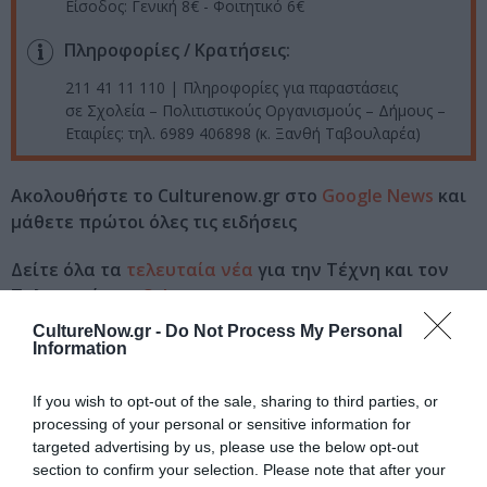
Είσοδος: Γενική 8€ - Φοιτητικό 6€
Πληροφορίες / Κρατήσεις:
211 41 11 110 | Πληροφορίες για παραστάσεις
σε Σχολεία – Πολιτιστικούς Οργανισμούς – Δήμους –
Εταιρίες: τηλ. 6989 406898 (κ. Ξανθή Ταβουλαρέα)
Ακολουθήστε το Culturenow.gr στο
Google News
και
μάθετε πρώτοι όλες τις ειδήσεις
Δείτε όλα τα
τελευταία νέα
για την Τέχνη και τον
Πολιτισμό στο
Culturenow.gr
CultureNow.gr -
Do Not Process My Personal
Νέοι Διαγωνισμοί
❯
Information
If you wish to opt-out of the sale, sharing to third parties, or
Tags
processing of your personal or sensitive information for
targeted advertising by us, please use the below opt-out
ΘΕΑΤΡΟ ΑΛΚΜΗΝΗ
ΠΑΙΔΙΚΕΣ ΠΑΡΑΣΤΑΣΕΙΣ 2017 - 2018
section to confirm your selection. Please note that after your
ΠΑΙΔΙΚΕΣ ΠΑΡΑΣΤΑΣΕΙΣ ΚΑΙ ΕΚΘΕΣΕΙΣ ΓΙΑ ΠΑΙΔΙΑ