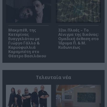
Μακμπέθ, της
32οι Πλοές – Το
Κατερίνας
Αίνιγμα της Εικόνας:
Ευαγγελάτου με
Ομαδική έκθεση στο
Γιώργο Γάλλο &
Ίδρυμα Π. & Μ.
Καρυοφυλλιά
Κυδωνιέως
Καραμπέτη στο
Θέατρο Βασιλάκου
Τελευταία νέα