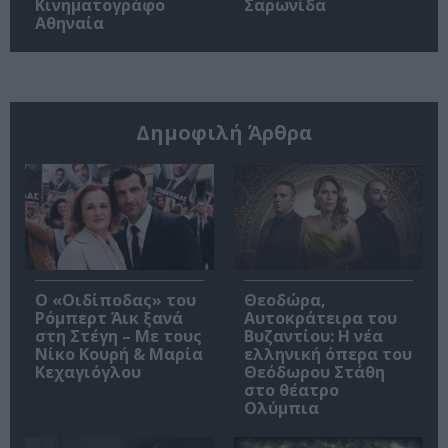
Κινηματογράφο
Σαρωνίδα
Αθηναία
Δημοφιλή Άρθρα
O «Οιδίποδας» του
Θεοδώρα,
Ρόμπερτ Άικ ξανά
Αυτοκράτειρα του
στη Στέγη – Με τους
Βυζαντίου: Η νέα
Νίκο Κουρή & Μαρία
ελληνική όπερα του
Κεχαγιόγλου
Θεόδωρου Στάθη
στο θέατρο
Ολύμπια