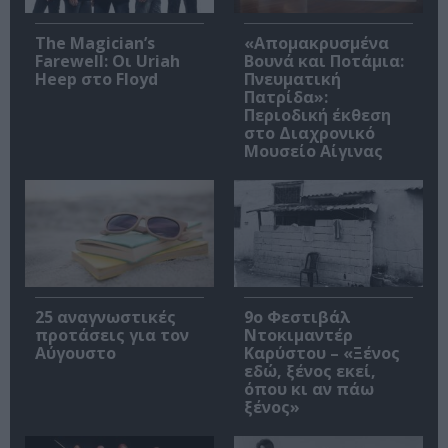
The Magician’s
«Απομακρυσμένα
Farewell: Οι Uriah
Βουνά και Ποτάμια:
Heep στο Floyd
Πνευματική
Πατρίδα»:
Περιοδική έκθεση
στο Διαχρονικό
Μουσείο Αίγινας
25 αναγνωστικές
9ο Φεστιβάλ
προτάσεις για τον
Ντοκιμαντέρ
Αύγουστο
Καρύστου – «Ξένος
εδώ, ξένος εκεί,
όπου κι αν πάω
ξένος»