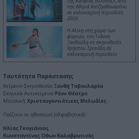
της Κούφιας Βελόνας», από
την Αθηνά Χατζηαθανασίου
σε καλοκαιρινή περιοδεία
2026
Η Αλίκη στη χώρα των
ψαριών, του Γιάννη
Ξανθούλη σε σκηνοθεσία
Χρήστου Τριπόδη σε
καλοκαιρινή περιοδεία
Ταυτότητα Παράστασης
Κείμενο-Σκηνοθεσία:
Ξανθή Ταβουλαρέα
Σκηνικά-Αντικείμενα:
Ρέον Θέατρο
Μουσική:
Χριστουγεννιάτικες Μελωδίες
Παίζουν οι ηθοποιοί (αλφαβητικά):
Ηλίας Γκογιάννος
Κωνσταντίνος Όθων Καλαβρυτινός