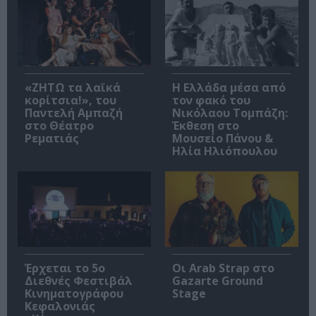
«ΖΗΤΩ τα λαϊκά
Η Ελλάδα μέσα από
κορίτσια!», του
τον φακό του
Παντελή Αμπαζή
Νικόλαου Τομπάζη:
στο Θέατρο
Έκθεση στο
Ρεματιάς
Μουσείο Πάνου &
Ηλία Ηλιόπουλου
Έρχεται το 5ο
Οι Arab Strap στο
Διεθνές Φεστιβάλ
Gazarte Ground
Κινηματογράφου
Stage
Κεφαλονιάς