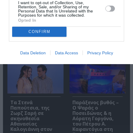
I want to opt-out of Collection, Use,
Retention, Sale, and/or Sharing of my
Personal Data that Is Unrelated with the
Purposes for which it was collected.
Opted In
Πολυάννα Το
O κύριος Βρομύλος,
παιχνίδι της χαράς,
του Ντέιβιντ
της Κάρμεν
Ουάλιαμς σε
CONFIRM
Ρουγγέρη στο 55ο
σκηνοθεσία
Φεστιβάλ Ολύμπου
Δημήτρη Δεγαΐτη
2026
στο 12ο Διεθνές
Φεστιβάλ Άνδρου
Data Deletion
Data Access
Privacy Policy
Τα Στενά
Παράξενος βυθός –
Παπούτσια, της
Ο Ψαράς ο
Ζωρζ Σαρή σε
Ποσειδώνας & η
σκηνοθεσία
Αόρατη Γοργόνα,
Αθανασίας
του Πέτρου Α.
Καλογιάννη στον
Καφαντόγια στη