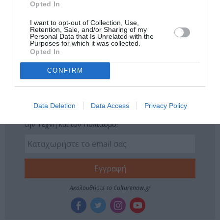
Opted In
Tags
I want to opt-out of Collection, Use,
Retention, Sale, and/or Sharing of my
Personal Data that Is Unrelated with the
ΒΡΑΒΕΙΑ
ΚΙΝΗΜΑΤΟΓΡΑΦΙΚΑ ΦΕΣΤΙΒΑΛ
Purposes for which it was collected.
Opted In
ΞΕΝΕΣ ΤΑΙΝΙΕΣ
ΦΕΣΤΙΒΑΛ ΓΑΛΛΟΦΩΝΟΥ ΚΙΝΗΜΑΤΟΓΡΑΦΟΥ
CONFIRM
Newsletter
Data Deletion
Data Access
Privacy Policy
Κάθε βδομάδα στο e-mail σας τα τελευταία νέα για
την Τέχνη και τον Πολιτισμό!
Ακολουθήστε το Culturenow.gr