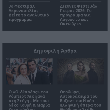
3ο Φεστιβάλ
Διεθνές Φεστιβάλ
Ακροναυπλίας –
Πέτρας 2026: Το
Δείτε το αναλυτικό
πρόγραμμα για
πρόγραμμα
Αύγουστο έως
Οκτώβριο
Δημοφιλή Άρθρα
O «Οιδίποδας» του
Θεοδώρα,
Ρόμπερτ Άικ ξανά
Αυτοκράτειρα του
στη Στέγη – Με τους
Βυζαντίου: Η νέα
Νίκο Κουρή & Μαρία
ελληνική όπερα του
Κεχαγιόγλου
Θεόδωρου Στάθη