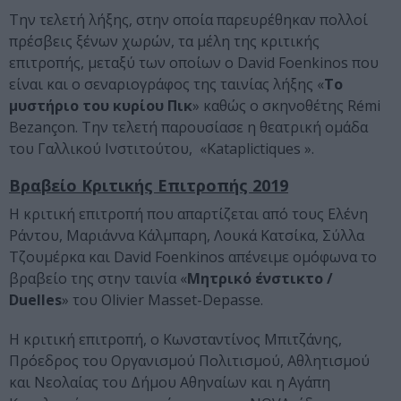
Την τελετή λήξης, στην οποία παρευρέθηκαν πολλοί
πρέσβεις ξένων χωρών, τα μέλη της κριτικής
επιτροπής, μεταξύ των οποίων ο David Foenkinos που
είναι και ο σεναριογράφος της ταινίας λήξης «
Το
μυστήριο του κυρίου Πικ
» καθώς ο σκηνοθέτης Rémi
Bezançon. Την τελετή παρουσίασε η θεατρική ομάδα
του Γαλλικού Ινστιτούτου, «Kataplictiques ».
B
ραβείο Κριτικής Επιτροπής 2019
H κριτική επιτροπή που απαρτίζεται από τους Ελένη
Ράντου, Μαριάννα Κάλμπαρη, Λουκά Κατσίκα, Σύλλα
Τζουμέρκα και David Foenkinos απένειμε ομόφωνα το
βραβείο της στην ταινία «
Μητρικό ένστικτο /
Duelles
» του Olivier Masset-Depasse.
Η κριτική επιτροπή, ο Κωνσταντίνος Μπιτζάνης,
Πρόεδρος του Οργανισμού Πολιτισμού, Αθλητισμού
και Νεολαίας του Δήμου Αθηναίων και η Αγάπη