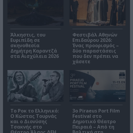
Άλκηστις, του
Φεστιβάλ Αθηνών
Ευριπίδη σε
Επιδαύρου 2026:
σκηνοθεσία
Ένας προορισμός –
Δημήτρη Καραντζά
δύο παραστάσεις
στα Αισχύλεια 2026
που δεν πρέπει να
χάσετε
Το Ροκ το Ελληνικό:
3o Piraeus Port Film
Ο Κώστας Τουρνάς
Festival στο
και ο Διονύσης
Δημοτικό Θέατρο
Τσακνής στο
Πειραιά – Από τη
Θέατρο Άλσος ΔΕΗ
Βαλτική στη