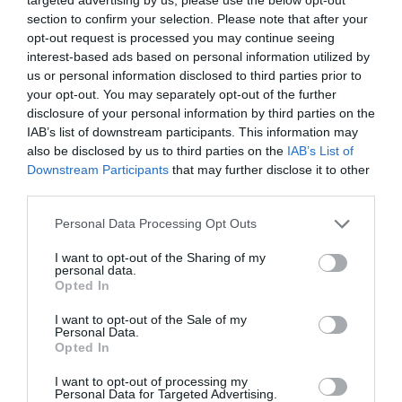
section to confirm your selection. Please note that after your
opt-out request is processed you may continue seeing
Διαβάστε επίσης:
interest-based ads based on personal information utilized by
us or personal information disclosed to third parties prior to
Το Φεστιβάλ Γαλλόφωνου Κινηματογράφου Ελλάδος
your opt-out. You may separately opt-out of the further
γιορτάζει 20 πλούσια χρόνια!
disclosure of your personal information by third parties on the
IAB’s list of downstream participants. This information may
also be disclosed by us to third parties on the
IAB’s List of
Ταυτότητα
Downstream Participants
that may further disclose it to other
third parties.
Περισσότερες
πληροφορίες:
www.festivalfilmfrancophone.gr
|
www.ifg.gr
Personal Data Processing Opt Outs
I want to opt-out of the Sharing of my
Ακολουθήστε το Culturenow.gr στο
Google News
και
personal data.
μάθετε πρώτοι όλες τις ειδήσεις
Opted In
I want to opt-out of the Sale of my
Δείτε όλα τα
τελευταία νέα
για την Τέχνη και τον
Personal Data.
Πολιτισμό στο
Culturenow.gr
Opted In
I want to opt-out of processing my
Νέοι Διαγωνισμοί
❯
Personal Data for Targeted Advertising.