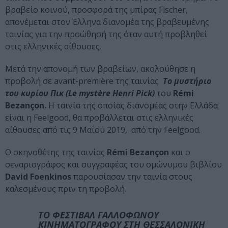
βραβείο κοινού, προσφορά της μπίρας Fischer,
απονέμεται στον Έλληνα διανομέα της βραβευμένης
ταινίας για την προώθησή της όταν αυτή προβληθεί
στις ελληνικές αίθουσες.
Μετά την απονομή των βραβείων, ακολούθησε η
προβολή σε avant-première της ταινίας
Το
μυστήριο
του
κυρίου
Πικ
(Le mystère Henri Pick)
του
Rémi
Bezançon.
Η ταινία της οποίας διανομέας στην Ελλάδα
είναι η Feelgood, θα προβάλλεται στις ελληνικές
αίθουσες από τις 9 Mαΐου 2019, από την Feelgood.
Ο σκηνοθέτης της ταινίας
Rémi Bezançon
και ο
σεναριογράφος και συγγραφέας του ομώνυμου βιβλίου
David Foenkinos
παρουσίασαν την ταινία στους
καλεσμένους πριν τη προβολή.
ΤΟ ΦΕΣΤΙΒΑΛ ΓΑΛΛΟΦΩΝΟΥ
ΚΙΝΗΜΑΤΟΓΡΑΦΟΥ ΣΤΗ ΘΕΣΣΑΛΟΝΙΚΗ