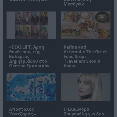
Μεσόγειο
«DEADLIFT. Άρση
Rafina and
θανάτου», της
Artemida: The Greek
Βαλέριας
Food Stops
Δημητριάδου στο
Travellers Should
Θέατρο Εμπορικόν
Know
Απόστολος
Η Ελεωνόρα
Χαντζαράς –
Ζουγανέλη για δύο