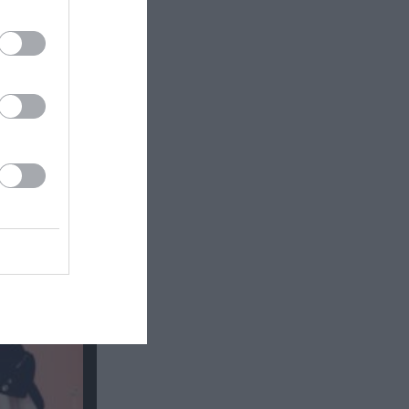
υναυλίες