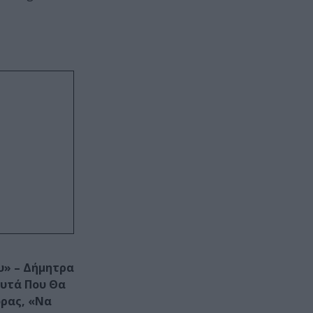
υ» – Δήμητρα
Αυτά Που Θα
ορας, «Να