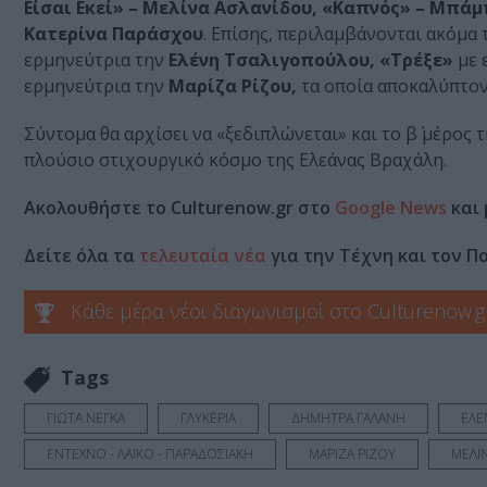
Είσαι Εκεί» – Μελίνα Ασλανίδου, «Καπνός» – Μπά
Κατερίνα Παράσχου
. Επίσης, περιλαμβάνονται ακόμα
ερμηνεύτρια την
Ελένη Τσαλιγοπούλου, «Τρέξε»
με 
ερμηνεύτρια την
Μαρίζα Ρίζου,
τα οποία αποκαλύπτοντ
Σύντομα θα αρχίσει να «ξεδιπλώνεται» και το β΄ μέρος
πλούσιο στιχουργικό κόσμο της Ελεάνας Βραχάλη.
Ακολουθήστε το Culturenow.gr στο
Google News
και 
Δείτε όλα τα
τελευταία νέα
για την Τέχνη και τον Π
Κάθε μέρα νέοι διαγωνισμοί στο Culturenow.g
Tags
ΓΙΩΤΑ ΝΕΓΚΑ
ΓΛΥΚΕΡΙΑ
ΔΗΜΗΤΡΑ ΓΑΛΑΝΗ
ΕΛΕ
ΕΝΤΕΧΝΟ - ΛΑΪΚΟ - ΠΑΡΑΔΟΣΙΑΚΗ
ΜΑΡΙΖΑ ΡΙΖΟΥ
ΜΕΛΙ