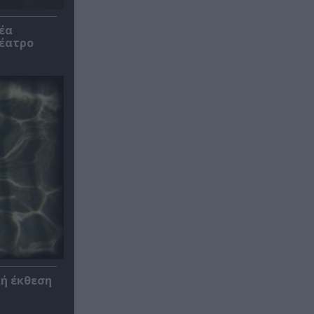
έα
θέατρο
κή έκθεση