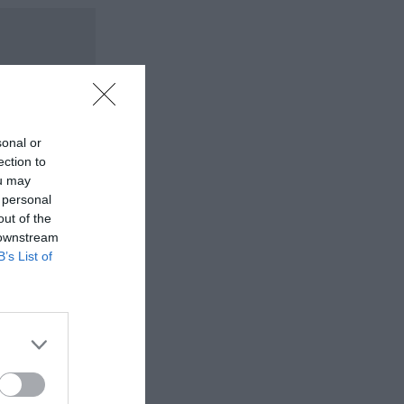
sonal or
ection to
ou may
 personal
out of the
 downstream
B’s List of