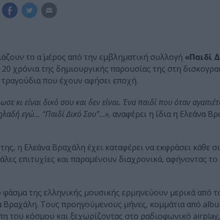
άζουν το α΄ μέρος από την εμβληματική συλλογή
«Παιδί Δ
 20 χρόνια της δημιουργικής παρουσίας της στη δισκογρα
ς τραγούδια που έχουν αφήσει εποχή.
σε κι είναι δικό σου και δεν είναι. Ένα παιδί που όταν αγαπιέτ
Δηλαδή εγώ… “Παιδί Δικό Σου”…»,
αναφέρει η ίδια η Ελεάνα Βρ
 της, η Ελεάνα Βραχάλη έχει καταφέρει να εκφράσει κάθε σ
άλες επιτυχίες και παραμένουν διαχρονικά, αφήνοντας το
το φάσμα της ελληνικής μουσικής ερμηνεύουν μερικά από τ
να Βραχάλη. Τους προηγούμενους μήνες, κομμάτια από alb
 του κόσμου και ξεχωρίζοντας στο ραδιοφωνικό airplay, τ