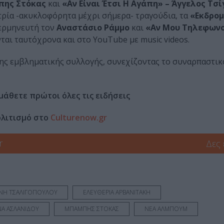
μπης Στόκας
και
«Αν Είναι Έτσι Η Αγάπη» – Άγγελος Τσί
 τρία -ακυκλοφόρητα μέχρι σήμερα- τραγούδια, τα
«Εκδρο
ερμηνευτή τον
Αναστάσιο Ράμμο
και
«Αν Μου Τηλεφων
αι ταυτόχρονα και στο YouTube με music videos.
 της εμβληματικής συλλογής, συνεχίζοντας το συναρπαστικ
μάθετε πρώτοι όλες τις ειδήσεις
ολιτισμό στο
Culturenow.gr
r
Δες
ΝΗ ΤΣΑΛΙΓΟΠΟΥΛΟΥ
ΕΛΕΥΘΕΡΙΑ ΑΡΒΑΝΙΤΑΚΗ
ΝΑ ΑΣΛΑΝΙΔΟΥ
ΜΠΑΜΠΗΣ ΣΤΟΚΑΣ
ΝΕΑ ΑΛΜΠΟΥΜ