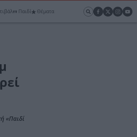
τιβάλ
Παιδί
Θέματα
μ
ρεί
γή «Παιδί