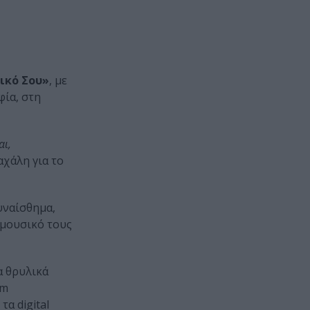
ικό Σου»
, με
φία, στη
αι,
αχάλη για το
υναίσθημα,
 μουσικό τους
α θρυλικά
um
α digital