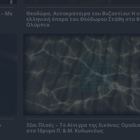
 – Με
Θεοδώρα, Αυτοκράτειρα του Βυζαντίου: Η ν
ελληνική όπερα του Θεόδωρου Στάθη στο 
Ολύμπια
ο
32οι Πλοές – Το Αίνιγμα της Εικόνας: Ομαδι
στο Ίδρυμα Π. & Μ. Κυδωνιέως