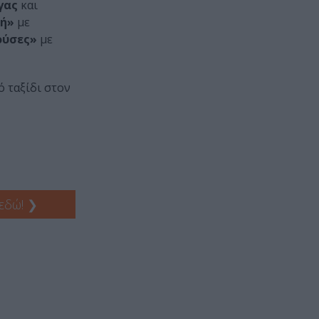
γας
και
μή»
με
ούσες»
με
ό ταξίδι στον
 εδώ!
❯