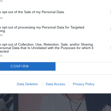
In
o opt-out of the Sale of my Personal Data.
In
to opt-out of processing my Personal Data for Targeted
ing.
Η Ελεωνόρα Ζουγανέλη για δύο μοναδικές σ
In
στην Κρήτη
o opt-out of Collection, Use, Retention, Sale, and/or Sharing
ersonal Data that Is Unrelated with the Purposes for which it
lected.
In
CONFIRM
Data Deletion
Data Access
Privacy Policy