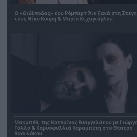
O «Οιδίποδας» του Ρόμπερτ Άικ ξανά στη Στέγη
τους Νίκο Κουρή & Μαρία Κεχαγιόγλου
Μακμπέθ, της Κατερίνας Ευαγγελάτου με Γιώργ
Γάλλο & Καρυοφυλλιά Καραμπέτη στο Θέατρο
Βασιλάκου