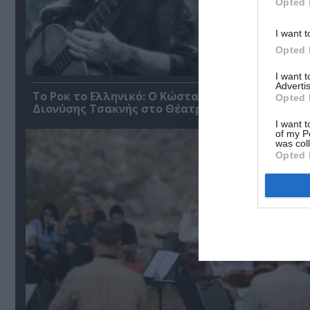
Opted 
I want t
Opted 
I want 
Advertis
Το Ροκ το Ελληνικό: Ο Κώστας Τουρνάς και ο
Opted 
Διονύσης Τσακνής στο Θέατρο Άλσος ΔΕΗ
I want t
of my P
was col
Opted 