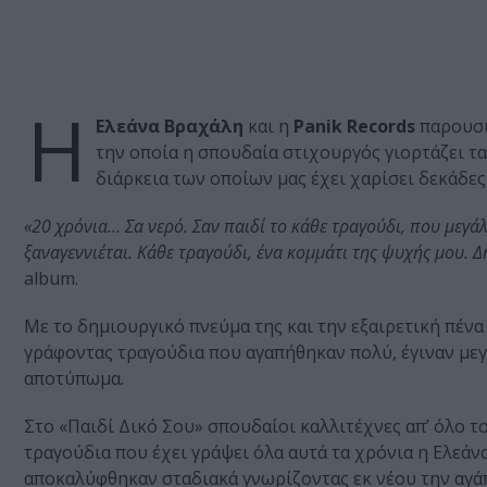
Η
Ελεάνα Βραχάλη
και η
Panik Records
παρουσι
την οποία η σπουδαία στιχουργός γιορτάζει τα
διάρκεια των οποίων μας έχει χαρίσει δεκάδε
«20 χρόνια… Σα νερό. Σαν παιδί το κάθε τραγούδι, που μεγάλω
ξαναγεννιέται. Κάθε τραγούδι, ένα κομμάτι της ψυχής μου. 
album.
Με το δημιουργικό πνεύμα της και την εξαιρετική πένα
γράφοντας τραγούδια που αγαπήθηκαν πολύ, έγιναν μεγ
αποτύπωμα.
Στο «Παιδί Δικό Σου» σπουδαίοι καλλιτέχνες απ’ όλο 
τραγούδια που έχει γράψει όλα αυτά τα χρόνια η Ελεά
αποκαλύφθηκαν σταδιακά γνωρίζοντας εκ νέου την αγάπη