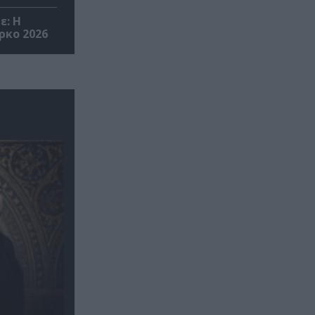
ε: Η
ρκο 2026