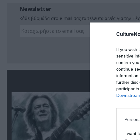
Newsletter
Κάθε βδομάδα στο e-mail σας τα τελευταία νέα για την Τέχ
CultureNo
Ακο
If you wish 
sensitive in
confirm you
continue se
information 
Σ
further disc
participants
Downstream 
Persona
I want t