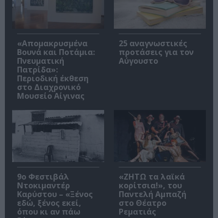
«Απομακρυσμένα
25 αναγνωστικές
Βουνά και Ποτάμια:
προτάσεις για τον
Πνευματική
Αύγουστο
Πατρίδα»:
Περιοδική έκθεση
στο Διαχρονικό
Μουσείο Αίγινας
9ο Φεστιβάλ
«ΖΗΤΩ τα λαϊκά
Ντοκιμαντέρ
κορίτσια!», του
Καρύστου – «Ξένος
Παντελή Αμπαζή
εδώ, ξένος εκεί,
στο Θέατρο
όπου κι αν πάω
Ρεματιάς