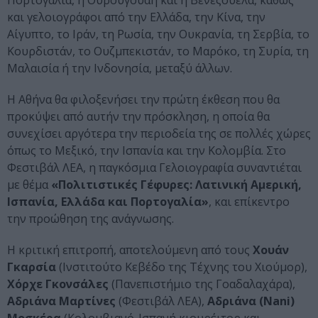
Πορτογαλία, η Ουρουγουάη και η Βενεζουέλα, καθώς
και γελοιογράφοι από την Ελλάδα, την Κίνα, την
Αίγυπτο, το Ιράν, τη Ρωσία, την Ουκρανία, τη Σερβία, το
Κουρδιστάν, το Ουζμπεκιστάν, το Μαρόκο, τη Συρία, τη
Μαλαισία ή την Ινδονησία, μεταξύ άλλων.
Η Αθήνα θα φιλοξενήσει την πρώτη έκθεση που θα
προκύψει από αυτήν την πρόσκληση, η οποία θα
συνεχίσει αργότερα την περιοδεία της σε πολλές χώρες
όπως το Μεξικό, την Ισπανία και την Κολομβία. Στο
Φεστιβάλ ΛΕΑ, η παγκόσμια Γελοιογραφία συναντιέται
με θέμα
«Πολιτιστικές Γέφυρες: Λατινική Αμερική,
Ισπανία, Ελλάδα και Πορτογαλία»
, και επίκεντρο
την προώθηση της ανάγνωσης.
Η κριτική επιτροπή, αποτελούμενη από τους
Χουάν
Γκαρσία
(Ινστιτούτο Κεβέδο της Τέχνης του Χιούμορ),
Χόρχε Γκονσάλες
(Πανεπιστήμιο της Γοαδαλαχάρα),
Αδριάνα Μαρτίνες
(Φεστιβάλ ΛΕΑ),
Αδριάνα
(Nani)