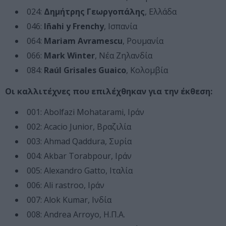
024:
Δημήτρης Γεωργοπάλης
, Ελλάδα
046:
Iñahi y Frenchy
, Ισπανία
064:
Mariam Avramescu
, Ρουμανία
066:
Mark Winter
, Νέα Ζηλανδία
084:
Raúl Grisales Guaico
, Κολομβία
Οι καλλιτέχνες που επιλέχθηκαν για την έκθεση:
001: Abolfazi Mohatarami, Ιράν
002: Acacio Junior, Βραζιλία
003: Ahmad Qaddura, Συρία
004: Akbar Torabpour, Ιράν
005: Alexandro Gatto, Ιταλία
006: Ali rastroo, Ιράν
007: Alok Kumar, Ινδία
008: Andrea Arroyo, Η.Π.Α.