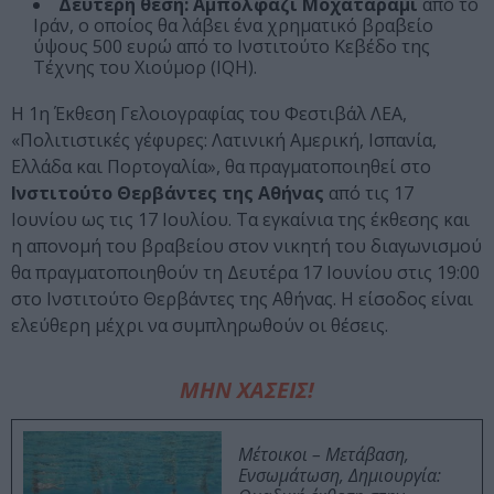
Δεύτερη θέση:
Αμπολφάζι Μοχαταράμι
από το
Ιράν, ο οποίος θα λάβει ένα χρηματικό βραβείο
ύψους 500 ευρώ από το Ινστιτούτο Κεβέδο της
Τέχνης του Χιούμορ (IQH).
Η 1η Έκθεση Γελοιογραφίας του Φεστιβάλ ΛΕΑ,
«Πολιτιστικές γέφυρες: Λατινική Αμερική, Ισπανία,
Ελλάδα και Πορτογαλία», θα πραγματοποιηθεί στο
Ινστιτούτο Θερβάντες της Αθήνας
από τις 17
Ιουνίου ως τις 17 Ιουλίου. Τα εγκαίνια της έκθεσης και
η απονομή του βραβείου στον νικητή του διαγωνισμού
θα πραγματοποιηθούν τη Δευτέρα 17 Ιουνίου στις 19:00
στο Ινστιτούτο Θερβάντες της Αθήνας. Η είσοδος είναι
ελεύθερη μέχρι να συμπληρωθούν οι θέσεις.
ΜΗΝ ΧΑΣΕΙΣ!
Μέτοικοι – Μετάβαση,
Ενσωμάτωση, Δημιουργία: