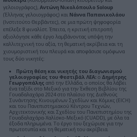
Μοσκέρα
(Κολομβιανό-Ισπανή κιουρέιτορ και
γελοιογράφος),
Αντώνη Νικολόπουλο Soloup
(Έλληνας γελοιογράφος) και
Νάννα Παπανικολάου
(Ινστιτούτο Θερβάντες), σε μια πρώτη ψηφοφορία
επέλεξε 8 φιναλίστ. Έπειτα, η κριτική επιτροπή
αξιολόγησε κάθε έργο λαμβάνοντας υπόψη την
καλλιτεχνική του αξία, τη θεματική ακρίβεια και τη
χιουμοριστική του πλευρά και αποφάσισε ομόφωνα
τους δύο νικητές:
Πρώτη θέση και νικητής του διαγωνισμού
γελοιογραφίας του Φεστιβάλ ΛΕΑ:
ο
Δημήτρης
Γεωργοπάλης
από την Ελλάδα, ο οποίος θα λάβει
ένα ταξίδι στο Μεξικό για την Έκθεση Βιβλίου της
Γουαδαλαχάρα 2024 στο πλαίσιο της Διεθνούς
Συνάντησης Κινουμένων Σχεδίων και Κόμικς (EICH)
και του Πανεπιστημιακού Κέντρου Τεχνών,
Αρχιτεκτονικής και Σχεδίου του Πανεπιστημίου της
Γουαδαλαχάρα-Χαλίσκο-Μεξικό (CUADD), με όλα τα
έξοδα πληρωμένα. Το έργο του ξεχώρισε για την
πρωτοτυπία και τη θεματική του ακρίβεια.