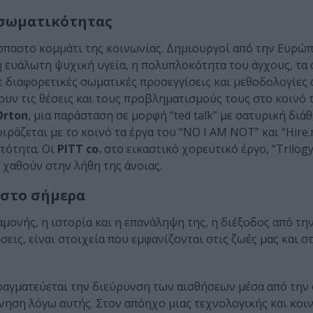
 σωματικότητας
σπαστο κομμάτι της κοινωνίας. Δημιουργοί από την Ευρώ
 η ευάλωτη ψυχική υγεία, η πολυπλοκότητα του άγχους, τα
 διαφορετικές σωματικές προσεγγίσεις και μεθοδολογίες
ουν τις θέσεις και τους προβληματισμούς τους στο κοινό 
Orton
, μια παράσταση σε μορφή “ted talk” με σατυρική διά
ιράζεται με το κοινό τα έργα του “NO I AM NOT” και “Hire.
τότητα. Οι
PITT co.
στο εικαστικό χορευτικό έργο, “Trilogy:
 χαθούν στην λήθη της άνοιας.
 στο σήμερα
μονής, η ιστορία και η επανάληψη της, η διέξοδος από τη
εις, είναι στοιχεία που εμφανίζονται στις ζωές μας και σ
αγματεύεται την διεύρυνση των αισθήσεων μέσα από την 
ίνηση λόγω αυτής. Στον απόηχο μιας τεχνολογικής και κοι