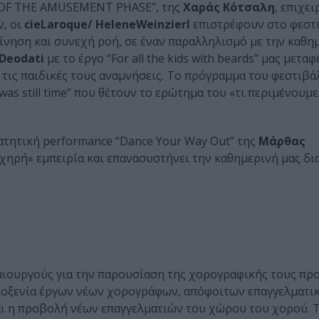
ND OF THE AMUSEMENT PHASE”, της
Χαράς Κότσαλη
, επιχει
ν, οι
cieLaroque/ HeleneWeinzierl
επιστρέφουν στο φεστι
κίνηση και συνεχή ροή, σε έναν παραλληλισμό με την καθη
Deodati
με το έργο “For all the kids with beards” μας μεταφ
 τις παιδικές τους αναμνήσεις. Το πρόγραμμα του φεστιβά
was still time” που θέτουν το ερώτημα του «τι περιμένουμε
πατητική performance “Dance Your Way Out” της
Μάρθας
ηχηρή» εμπειρία και επανασυστήνει την καθημερινή μας δ
μιουργούς για την παρουσίαση της χορογραφικής τους προ
ιλοξενία έργων νέων χορογράφων, απόφοιτων επαγγελματι
και η προβολή νέων επαγγελματιών του χώρου του χορού. 