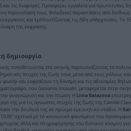
 και τις διαφορές. Προσφέρει εργαλεία για πρωτότυπες δη
ένη παρουσίασή τους. Φιλοξενεί παραστάσεις από διεθνώς
υνεργασίες και εμπλουτίζοντας τις ήδη υπάρχουσες. Το 1
δύναμη της έκφρασης.
κή δημιουργία
ικής τοποθετούνται επί σκηνής παρουσιάζοντας τα πολιτι
θηματικές πτυχές της ζωής τους μέσα από τους ρόλους και 
ν φωνή» και εκφράζουν τη δύναμη και τις αδυναμίες θηλυ
ηματογράφο, του Giovanni Insaudo, μεταφέρεται στην σκην
 την αναγνώριση και την πτώση. Η
Livia Balazova
επιστρέφ
ο της για τις άγνωστες πτυχές της ζωής της Camille Claud
ίασε την δουλειά της σε πρώιμο ερευνητικό στάδιο. Η
Kar
TOUB” σχετικά με το κοινωνικό φαινόμενο του προσυμφ
αρτυρίας αλλά και πληροφόρησης του δυτικού κόσμου για 
ην ίδια βραδιά, μαρτυρίες γυναικών από μέρη του κόσμου γ