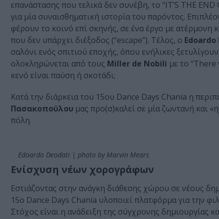
επανάστασης που τελικά δεν συνέβη, το “ΙT’S THE E
για μία συναισθηματική ιστορία του παρόντος. Επιπλέο
φέρουν το κοινό επί σκηνής, σε ένα έργο με ατέρμονη 
που δεν υπάρχει διέξοδος (“escape”). Τέλος, ο
Edoardo 
σαλόνι ενός σπιτιού εποχής, όπου ενήλικες ξετυλίγουν
ολοκληρώνεται από τους
Miller de Nobili
με το “There 
κενό είναι παύση ή σκοτάδι;
Κατά την διάρκεια του 15ου Dance Days Chania η περι
Πασακοπούλου
μας προ(σ)καλεί σε μία ζωντανή και «
πόλη.
Edoardo Deodati | photo by Marvin Mears
Ενίσχυση νέων χορογράφων
Εστιάζοντας στην ανάγκη διάθεσης χώρου σε νέους δη
15o Dance Days Chania υλοποιεί πλατφόρμα για την φ
Στόχος είναι η ανάδειξη της σύγχρονης δημιουργίας 