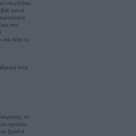
ρεί να μιλήσει
βάλ για να
μερινότητα
έρει στο
λ
» και πότε το
ιαδρομή στην
σέγγισης, το
κών σχολών.
Την βραδιά