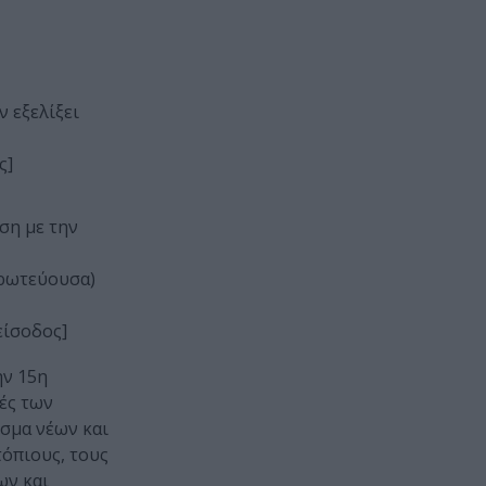
ν εξελίξει
ς]
ση με την
Πρωτεύουσα)
είσοδος]
ην 15η
ές των
σμα νέων και
τόπιους, τους
ων και