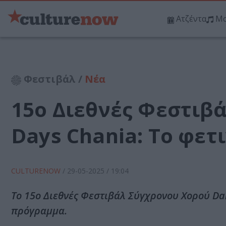
Ατζέντα
Μο
Φεστιβάλ /
Νέα
15ο Διεθνές Φεστιβ
Days Chania: Το φετ
CULTURENOW
/
29-05-2025
/ 19:04
Το 15ο Διεθνές Φεστιβάλ Σύγχρονου Χορού Dan
πρόγραμμα.