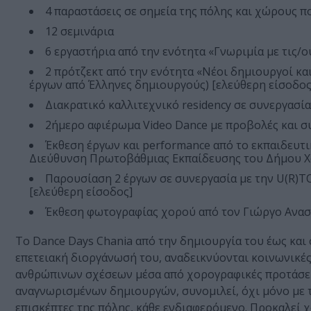
4 παραστάσεις σε σημεία της πόλης και χώρους π
12 σεμινάρια
6 εργαστήρια από την ενότητα «Γνωριμία με τις/
2 πρότζεκτ από την ενότητα «Νέοι δημιουργοί και
έργων από Έλληνες δημιουργούς) [ελεύθερη είσοδος
Διακρατικό καλλιτεχνικό residency σε συνεργασία 
2ήμερο αφιέρωμα Video Dance με προβολές και σ
Έκθεση έργων και performance από το εκπαιδευτ
Διεύθυνση Πρωτοβάθμιας Εκπαίδευσης του Δήμου Χα
Παρουσίαση 2 έργων σε συνεργασία με την U(R)T
[ελεύθερη είσοδος]
Έκθεση φωτογραφίας χορού από τον Γιώργο Αναστ
Tο Dance Days Chania από την δημιουργία του έως και
επετειακή διοργάνωσή του, αναδεικνύονται κοινωνικές
ανθρώπινων σχέσεων μέσα από χορογραφικές προτάσεις
αναγνωρισμένων δημιουργών, συνομιλεί, όχι μόνο με το
επισκέπτες της πόλης, κάθε ενδιαφερόμενο. Προκαλεί