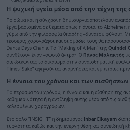
Πάνος Μαλακτός, Hire.me.please
Η ψυχική υγεία μέσα από την τέχνη της
Το σώμα και η σύγχρονη δημιουργία αποτελούν αναπό
έργα βασισμένα σε θέματα όπως η άνοια, το Alzheimer,
γύρω από την φιλοσοφία ύπαρξης «δυνατού φύλου». Με
τέσσερις χορογράφοι και οι ομάδες τους θα παρουσιάσ
Dance Days Chania. Το “Making of A Man” της
Quindel 
συνθέτουν έναν «σωστό άντρα». Ο
Πάνος Μαλακτός
μο
διεκδικώντας το δικαίωμα στην συναισθηματική ευαλω
Times’ Sake” αφηγούνται αναμνήσεις και εμπειρίες πριν
Η έννοια του χρόνου και των αισθήσεων
Το πέρασμα του χρόνου, η έννοια και η αίσθηση της ανα
καθημερινότητα ή η αντίληψη αυτής μέσα από τις αισθήσ
καλεσμένων χορογράφων.
Στο σόλο “INSIGHT” η δημιουργός
Inbar Elkayam
διαπρ
τυφλότητα καθώς και την ενεργή θέση και συνειδητή κ