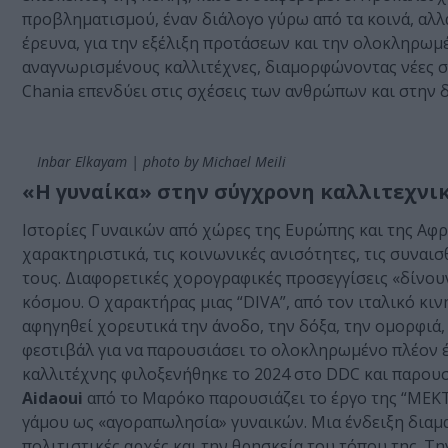
προβληματισμού, έναν διάλογο γύρω από τα κοινά, αλλά
έρευνα, για την εξέλιξη προτάσεων και την ολοκληρωμ
αναγνωρισμένους καλλιτέχνες, διαμορφώνοντας νέες σ
Chania επενδύει στις σχέσεις των ανθρώπων και στην 
Inbar Elkayam | photo by Michael Meili
«Η γυναίκα» στην σύγχρονη καλλιτεχνι
Ιστορίες Γυναικών από χώρες της Ευρώπης και της Αφρ
χαρακτηριστικά, τις κοινωνικές ανισότητες, τις συναισ
τους. Διαφορετικές χορογραφικές προσεγγίσεις «δίνου
κόσμου. Ο χαρακτήρας μιας “DIVA”, από τον ιταλικό κιν
αφηγηθεί χορευτικά την άνοδο, την δόξα, την ομορφιά,
φεστιβάλ για να παρουσιάσει το ολοκληρωμένο πλέον έργ
καλλιτέχνης φιλοξενήθηκε το 2024 στο DDC και παρουσ
Aidaoui
από το Μαρόκο παρουσιάζει το έργο της “MEK
γάμου ως «αγοραπωλησία» γυναικών. Μια ένδειξη διαμ
πολιτιστικές αρχές και την θρησκεία του τόπου της. Τ