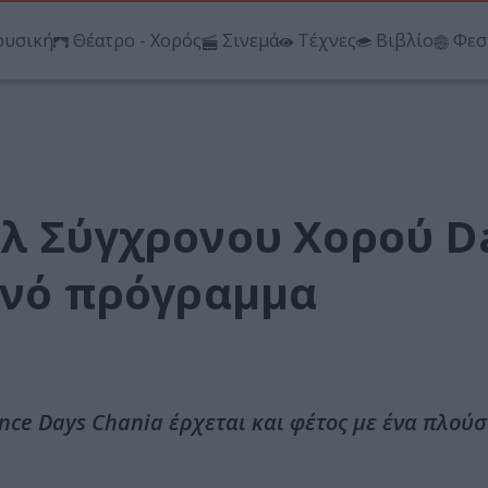
υσική
Θέατρο - Χορός
Σινεμά
Τέχνες
Βιβλίο
Φεσ
άλ Σύγχρονου Χορού D
ινό πρόγραμμα
ce Days Chania έρχεται και φέτος με ένα πλούσ