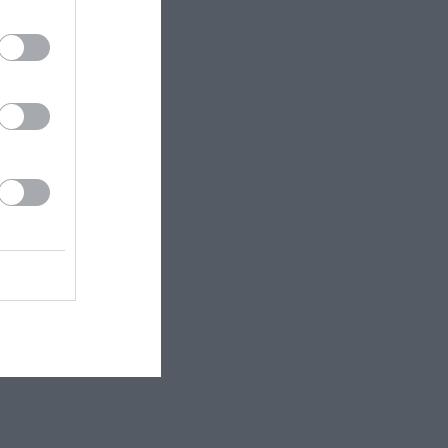
θε χρόνο με
λλιτεχνική
ρα, η
Εβίτα
ράζονται το
ου αποτελεί
δεικνύοντας
e Arthur
ιές
ιχειρεί το
χορευτικό