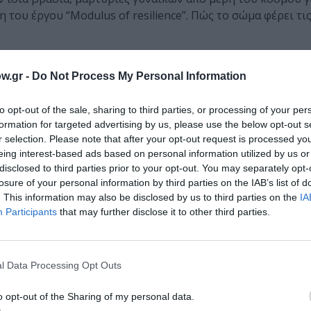
 του έργου “Modulus of resilience”. Πώς το σώμα φέρει τις
ΜΗΝ ΧΑΣΕΙΣ!
w.gr -
Do Not Process My Personal Information
to opt-out of the sale, sharing to third parties, or processing of your per
formation for targeted advertising by us, please use the below opt-out s
φετινό πρόγραμμα αναλυτικά
r selection. Please note that after your opt-out request is processed y
eing interest-based ads based on personal information utilized by us or
disclosed to third parties prior to your opt-out. You may separately opt-
losure of your personal information by third parties on the IAB’s list of
. This information may also be disclosed by us to third parties on the
IA
ωμά Μοσχόπουλο στο Αρχαίο Θέατρο Επιδαύρου
Participants
that may further disclose it to other third parties.
l Data Processing Opt Outs
 και συμμετοχής, χωρίς περιορισμούς και ηλικιακούς απο
o opt-out of the Sharing of my personal data.
διάρκεια της χρονιάς με την χορογράφο,
Σοφία Φαλιέρου