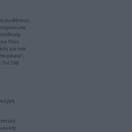
πη συνθέτουν
 στερεότυπα
 σύνθεσης
του 15ου
θεση για όσα
me.please”,
 For Old
ν
τα έργα
οπτική
νωνικής