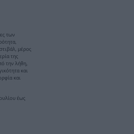
ίες των
ρότητα,
στιβάλ, μέρος
ερία της
πό την λήθη,
γικότητα και
ορφία και
Ιουλίου έως