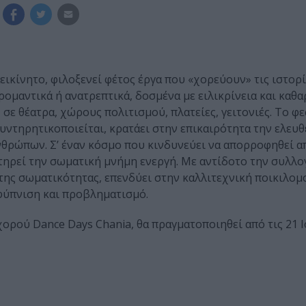
αεικίνητο, φιλοξενεί φέτος έργα που «χορεύουν» τις ιστορ
ρομαντικά ή ανατρεπτικά, δοσμένα με ειλικρίνεια και καθα
σε θέατρα, χώρους πολιτισμού, πλατείες, γειτονιές. Το φε
συντηρητικοποιείται, κρατάει στην επικαιρότητα την ελευθ
νθρώπων. Σ’ έναν κόσμο που κινδυνεύει να απορροφηθεί α
ιατηρεί την σωματική μνήμη ενεργή. Με αντίδοτο την συλλο
 της σωματικότητας, επενδύει στην καλλιτεχνική ποικιλομ
 αφύπνιση και προβληματισμό.
ρού Dance Days Chania, θα πραγματοποιηθεί από τις 21 