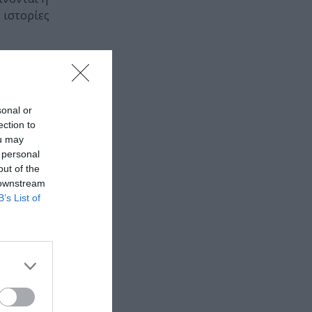
 ιστορίες
sonal or
ection to
ou may
 personal
out of the
 downstream
B’s List of
κλεισμούς
σε ομάδα