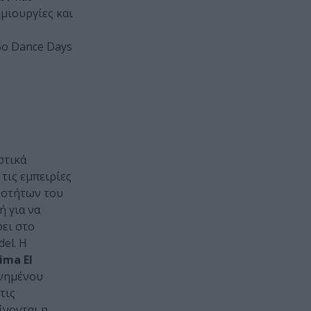
μιουργίες και
5ο Dance Days
στικά
τις εμπειρίες
κοτήτων του
ή για να
ει στο
el. Η
ima El
ωνημένου
τις
ίνονται η