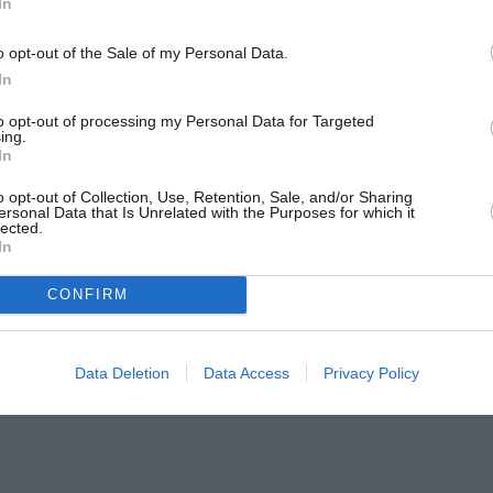
In
αρουσιάσει σύντομη performance.
o opt-out of the Sale of my Personal Data.
In
οιεί διακρατικά καλλιτεχνικά residency σε συνεργασία κά
to opt-out of processing my Personal Data for Targeted
Colectivo Priekopnik
(Σλοβακία) διαμορφώνοντας μια κα
ing.
ο πλαίσιο αυτό, επιλέχθηκαν μία καλλιτέχνης από κάθε χώ
In
 από 2 residency στα Χανιά και στην
Banska Bystricka
, μοι
o opt-out of Collection, Use, Retention, Sale, and/or Sharing
ersonal Data that Is Unrelated with the Purposes for which it
lected.
In
ά και λόγω της γεωγραφικής θέσης του τόπου υλοποίησής τ
 παρουσιαστούν έργα καλλιτεχνών από όλο τον κόσμο ανα
CONFIRM
ην επικοινωνία και στις καλλιτεχνικές συνομιλίες. Ο
Serg
re de ma Sueur” μοιράζεται το δικό του ταξίδι για τις σκ
πό τον Καναδά, σε σημείο της πόλης, με το “etude nO.1” επ
Data Deletion
Data Access
Privacy Policy
λευρές του Ατλαντικού, ο βορράς και ο νότος δίνουν το «