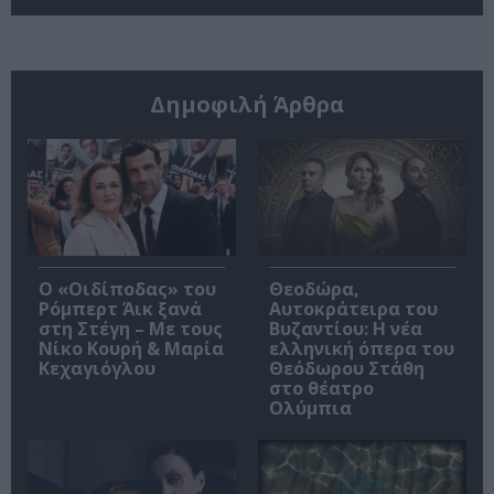
Δημοφιλή Άρθρα
O «Οιδίποδας» του
Θεοδώρα,
Ρόμπερτ Άικ ξανά
Αυτοκράτειρα του
στη Στέγη – Με τους
Βυζαντίου: Η νέα
Νίκο Κουρή & Μαρία
ελληνική όπερα του
Κεχαγιόγλου
Θεόδωρου Στάθη
στο θέατρο
Ολύμπια