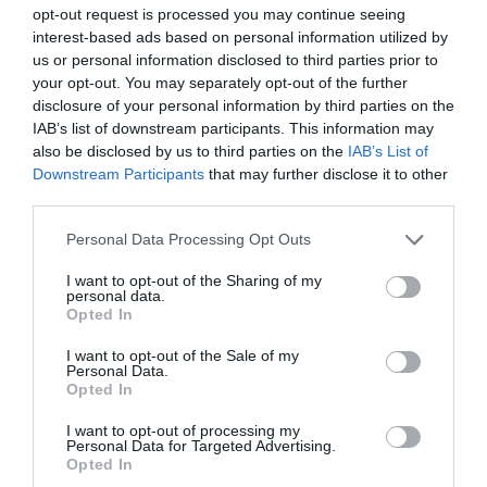
opt-out request is processed you may continue seeing
interest-based ads based on personal information utilized by
Ταυτότητα Εκδήλωσης
us or personal information disclosed to third parties prior to
your opt-out. You may separately opt-out of the further
Ημερομηνία:
disclosure of your personal information by third parties on the
IAB’s list of downstream participants. This information may
30/07/2026
02/08/2026
Από:
Εως:
also be disclosed by us to third parties on the
IAB’s List of
Πέμπτη έως Κυριακή | Ώρα προσέλευσης: 18:00
Downstream Participants
that may further disclose it to other
third parties.
Τοποθεσία:
Personal Data Processing Opt Outs
Αλωνάκι - Πλατάνια, Ελάτεια Φθιώτιδας
I want to opt-out of the Sharing of my
Eισιτήρια:
personal data.
Opted In
Μονοήμερο: 17€ (προπώληση) - 20€ γενική είσοδος |
Τετραήμερο: 55€ | Είσοδος δωρεάν σε παιδιά κάτω
I want to opt-out of the Sale of my
Personal Data.
των 12 ετών και ΑμεΑ (με επίδειξη της σχετικής
Opted In
βεβαίωσης) | Εισιτήριο κατασκήνωσης: 3€ για μία θέση
σκηνής (2 έως 4 ατόμων)
I want to opt-out of processing my
Personal Data for Targeted Advertising.
Opted In
Ακολουθήστε το Culturenow.gr στο
Google News
και