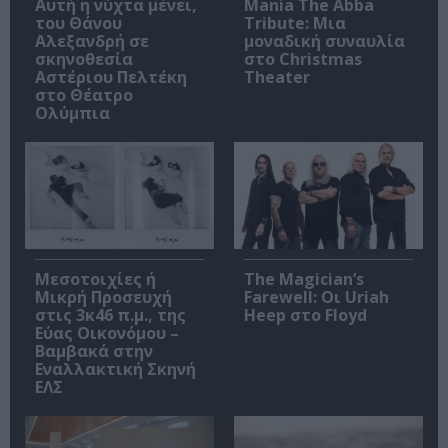
Αυτή η νύχτα μένει,
Mania The Abba
του Θάνου
Tribute: Μια
Αλεξανδρή σε
μοναδική συναυλία
σκηνοθεσία
στο Christmas
Αστέριου Πελτέκη
Theater
στο Θέατρο
Ολύμπια
Μεσοτοιχίες ή
The Magician’s
Μικρή Προσευχή
Farewell: Οι Uriah
στις 3κ46 π.μ., της
Heep στο Floyd
Εύας Οικονόμου –
Βαμβακά στην
Εναλλακτική Σκηνή
ΕΛΣ