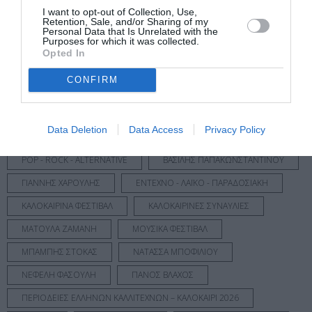
I want to opt-out of Collection, Use,
μάθετε πρώτοι όλες τις ειδήσεις
Retention, Sale, and/or Sharing of my
Personal Data that Is Unrelated with the
Purposes for which it was collected.
Δείτε όλα τα
τελευταία νέα
για την Τέχνη και τον
Opted In
Πολιτισμό στο
Culturenow.gr
CONFIRM
Νέοι Διαγωνισμοί
❯
Data Deletion
Data Access
Privacy Policy
Tags
POP - ROCK - ALTERNATIVE
ΒΑΣΙΛΗΣ ΠΑΠΑΚΩΝΣΤΑΝΤΙΝΟΥ
ΓΙΑΝΝΗΣ ΧΑΡΟΥΛΗΣ
ΕΝΤΕΧΝΟ - ΛΑΪΚΟ - ΠΑΡΑΔΟΣΙΑΚΗ
ΚΑΛΟΚΑΙΡΙΝΑ ΦΕΣΤΙΒΑΛ
ΚΑΛΟΚΑΙΡΙΝΕΣ ΣΥΝΑΥΛΙΕΣ
ΜΑΤΟΥΛΑ ΖΑΜΑΝΗ
ΜΟΥΣΙΚΑ ΦΕΣΤΙΒΑΛ
ΜΠΑΜΠΗΣ ΣΤΟΚΑΣ
ΝΑΤΑΣΣΑ ΜΠΟΦΙΛΙΟΥ
ΝΕΦΕΛΗ ΦΑΣΟΥΛΗ
ΠΑΝΟΣ ΒΛΑΧΟΣ
ΠΕΡΙΟΔΕΙΕΣ ΕΛΛΗΝΩΝ ΚΑΛΛΙΤΕΧΝΩΝ – ΚΑΛΟΚΑΙΡΙ 2026