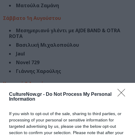
Ματούλα Ζαμάνη
Σάββατο 1η Αυγούστου
Μεσημεριανό γλέντι με AJDE BAND & OTRA
ROTA
Βασιλική Μιχαλοπούλου
Jaul
Novel 729
Γιάννης Χαρούλης
Κυριακή 2 Αυγούστου
CultureNow.gr -
Do Not Process My Personal
Μεσημεριανό γλέντι με BANDA ENTOPICA
Information
Joker/Two – Face
Μαρίνα Σπανού
If you wish to opt-out of the sale, sharing to third parties, or
processing of your personal or sensitive information for
Βασίλης Παπακωνσταντίνου
targeted advertising by us, please use the below opt-out
Πάνος Βλάχος
section to confirm your selection. Please note that after your