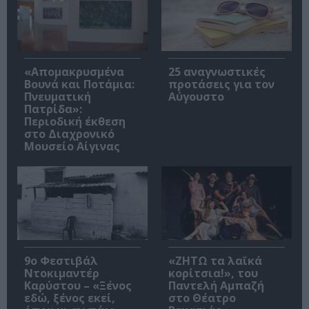
«Απομακρυσμένα
25 αναγνωστικές
Βουνά και Ποτάμια:
προτάσεις για τον
Πνευματική
Αύγουστο
Πατρίδα»:
Περιοδική έκθεση
στο Διαχρονικό
Μουσείο Αίγινας
9ο Φεστιβάλ
«ΖΗΤΩ τα λαϊκά
Ντοκιμαντέρ
κορίτσια!», του
Καρύστου – «Ξένος
Παντελή Αμπαζή
εδώ, ξένος εκεί,
στο Θέατρο