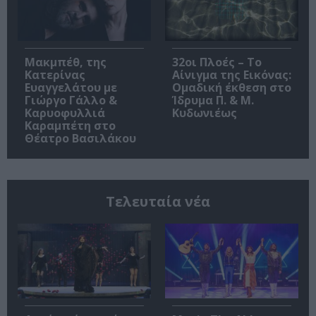
Μακμπέθ, της
32οι Πλοές – Το
Κατερίνας
Αίνιγμα της Εικόνας:
Ευαγγελάτου με
Ομαδική έκθεση στο
Γιώργο Γάλλο &
Ίδρυμα Π. & Μ.
Καρυοφυλλιά
Κυδωνιέως
Καραμπέτη στο
Θέατρο Βασιλάκου
Τελευταία νέα