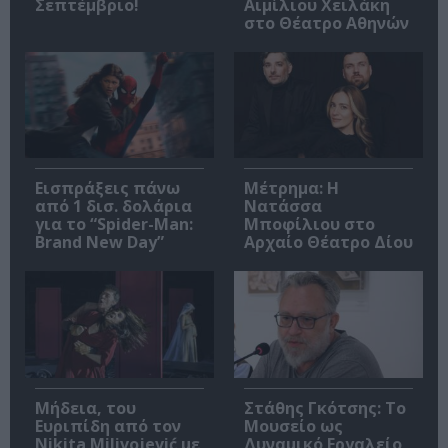
Σεπτέμβριο!
Αιμίλιου Χειλάκη
στο Θέατρο Αθηνών
Εισπράξεις πάνω
Μέτρημα: Η
από 1 δισ. δολάρια
Νατάσσα
για το “Spider-Man:
Μποφίλιου στο
Brand New Day”
Αρχαίο Θέατρο Δίου
Μήδεια, του
Στάθης Γκότσης: Το
Ευριπίδη από τον
Μουσείο ως
Nikita Milivojević με
Δυναμικό Εργαλείο