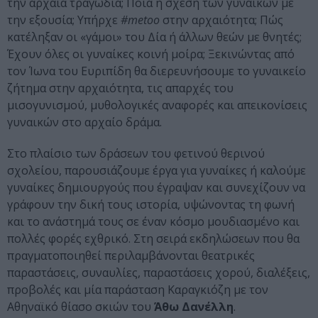
την αρχαία τραγωδία; Ποια η σχέση των γυναικών με
την εξουσία; Υπήρχε
#metoo
στην αρχαιότητα; Πώς
κατέληξαν οι «γάμοι» του Δία ή άλλων θεών με θνητές;
Έχουν όλες οι γυναίκες κοινή μοίρα; Ξεκινώντας από
τον Ίωνα του Ευριπίδη θα διερευνήσουμε το γυναικείο
ζήτημα στην αρχαιότητα, τις απαρχές του
μισογυνισμού, μυθολογικές αναφορές και απεικονίσεις
γυναικών στο αρχαίο δράμα.
Στο πλαίσιο των δράσεων του φετινού θερινού
σχολείου, παρουσιάζουμε έργα για γυναίκες ή καλούμε
γυναίκες δημιουργούς που έγραψαν και συνεχίζουν να
γράφουν την δική τους ιστορία, υψώνοντας τη φωνή
και το ανάστημά τους σε έναν κόσμο μουδιασμένο και
πολλές φορές εχθρικό. Στη σειρά εκδηλώσεων που θα
πραγματοποιηθεί περιλαμβάνονται θεατρικές
παραστάσεις, συναυλίες, παραστάσεις χορού, διαλέξεις,
προβολές και μία παράσταση Καραγκιόζη με τον
Αθηναϊκό θίασο σκιών του
Άθω Δανέλλη
.