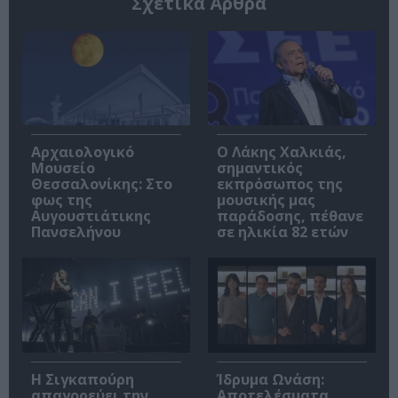
Σχετικά Άρθρα
Αρχαιολογικό
Ο Λάκης Χαλκιάς,
Μουσείο
σημαντικός
Θεσσαλονίκης: Στο
εκπρόσωπος της
φως της
μουσικής μας
Αυγουστιάτικης
παράδοσης, πέθανε
Πανσελήνου
σε ηλικία 82 ετών
Η Σιγκαπούρη
Ίδρυμα Ωνάση:
απαγορεύει την
Αποτελέσματα