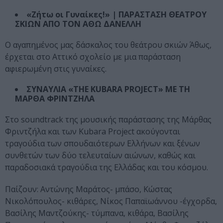
«Ζήτω οι Γυναίκες!» | ΠΑΡΑΣΤΑΣΗ ΘΕΑΤΡΟΥ
ΣΚΙΩΝ ΑΠΟ ΤΟΝ ΑΘΩ ΔΑΝΕΛΛΗ
Ο αγαπημένος μας δάσκαλος του θεάτρου σκιών Άθως,
έρχεται στο Αττικό σχολείο με μια παράσταση
αφιερωμένη στις γυναίκες.
ΣΥΝΑΥΛΙΑ «THE KUBARA PROJECT» ΜΕ ΤΗ
ΜΑΡΘΑ ΦΡΙΝΤΖΗΛΑ
Στο soundtrack της μουσικής παράστασης της Μάρθας
Φριντζήλα και των Kubara Project ακούγονται
τραγούδια των σπουδαιότερων Ελλήνων και ξένων
συνθετών των δύο τελευταίων αιώνων, καθώς και
παραδοσιακά τραγούδια της Ελλάδας και του κόσμου.
Παίζουν: Αντώνης Μαράτος- μπάσο, Κώστας
Νικολόπουλος- κιθάρες, Νίκος Παπαϊωάννου -έγχορδα,
Βασίλης Μαντζούκης- τύμπανα, κιθάρα, Βασίλης