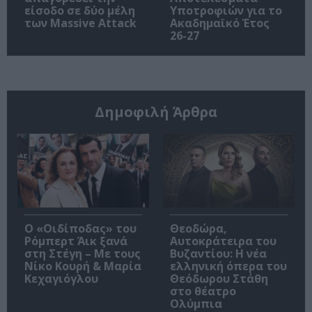
είσοδο σε δύο μέλη
Υποτροφιών για το
των Massive Attack
Ακαδημαϊκό Έτος
26-27
Δημοφιλή Άρθρα
O «Οιδίποδας» του
Θεοδώρα,
Ρόμπερτ Άικ ξανά
Αυτοκράτειρα του
στη Στέγη – Με τους
Βυζαντίου: Η νέα
Νίκο Κουρή & Μαρία
ελληνική όπερα του
Κεχαγιόγλου
Θεόδωρου Στάθη
στο θέατρο
Ολύμπια