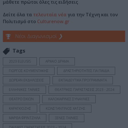
μάθετε πρώτοι όλες τις ειδήσεις
Δείτε όλα τα
τελευταία νέα
για την Τέχνη και τον
Πολιτισμό στο
Culturenow.gr
Νέοι Διαγωνισμοί
❯
Tags
2023 ELEUSIS
ΑΡΧΑΙΟ ΔΡΑΜΑ
ΓΙΩΡΓΟΣ ΚΟΥΜΕΝΤΑΚΗΣ
ΔΡΑΣΤΗΡΙΟΤΗΤΕΣ ΓΙΑ ΠΑΙΔΙΑ
ΔΩΡΕΑΝ ΕΚΔΗΛΩΣΕΙΣ
ΕΚΠΑΙΔΕΥΤΙΚΑ ΠΡΟΓΡΑΜΜΑΤΑ
ΕΛΛΗΝΙΚΕΣ ΤΑΙΝΙΕΣ
ΘΕΑΤΡΙΚΕΣ ΠΑΡΑΣΤΑΣΕΙΣ 2023 - 2024
ΘΕΑΤΡΟ ΣΚΙΩΝ
ΚΑΛΟΚΑΙΡΙΝΕΣ ΣΥΝΑΥΛΙΕΣ
ΚΑΡΑΓΚΙΟΖΗΣ
ΚΩΝΣΤΑΝΤΙΝΟΣ ΧΑΤΖΗΣ
ΜΑΡΘΑ ΦΡΙΝΤΖΗΛΑ
ΞΕΝΕΣ ΤΑΙΝΙΕΣ
ΠΑΙΔΙΚΕΣ ΠΑΡΑΣΤΑΣΕΙΣ 2023 – 2024