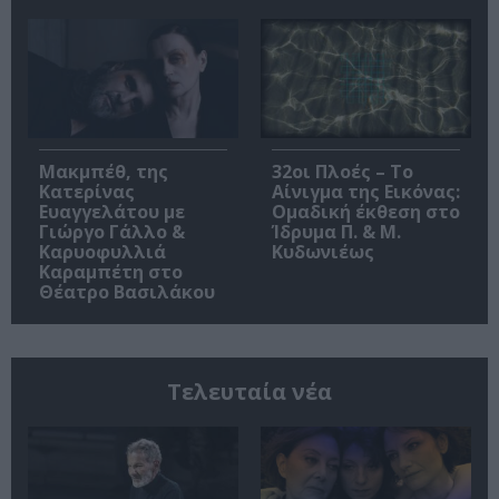
Μακμπέθ, της
32οι Πλοές – Το
Κατερίνας
Αίνιγμα της Εικόνας:
Ευαγγελάτου με
Ομαδική έκθεση στο
Γιώργο Γάλλο &
Ίδρυμα Π. & Μ.
Καρυοφυλλιά
Κυδωνιέως
Καραμπέτη στο
Θέατρο Βασιλάκου
Τελευταία νέα