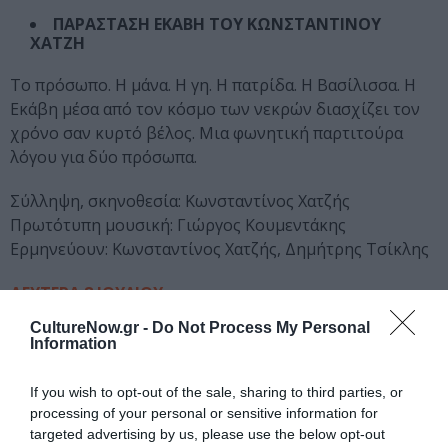
ΠΑΡΑΣΤΑΣΗ ΕΚΑΒΗ ΤΟΥ ΚΩΝΣΤΑΝΤΙΝΟΥ
ΧΑΤΖΗ
Το πρόσωπο. Η μάνα. Η γη. Η πατρίδα. Η Βασίλισσα. Η
Εκάβη μέσα από τον κόσμο των νεκρών διασχίζει τον
χρόνο σαν κυρτό βέλος. Μια φωνητική παρτιτούρα
λόγου για δύο πρόσωπα.
Σύλληψη, σκηνοθεσία: Κωνσταντίνος Χατζής
Πρωτότυπη μουσική: Γιώργος Κουμεντάκης
Ερμηνεύουν: Κωνσταντίνος Χατζής, Δημήτρης Τσίκλης
ΔΕΥΤΕΡΑ 8 ΙΟΥΛΙΟΥ
21.00 | Παλαιό Ελαιουργείο Ελευσίνας – ΑΠΟΘΗΚΗ 3
CultureNow.gr -
Do Not Process My Personal
Information
«Συνομιλώντας με το Άλλο: Οι Βάκχες»
ΔΙΑΛΕΞΗ και ΣΥΖΗΤΗΣΗ με την ΙΩΑΝΝΑ
If you wish to opt-out of the sale, sharing to third parties, or
ΡΕΜΕΔΙΑΚΗ
processing of your personal or sensitive information for
targeted advertising by us, please use the below opt-out
Τι κάνουν οι Βάκχες στην πόλη και τι οι Μαινάδες στο