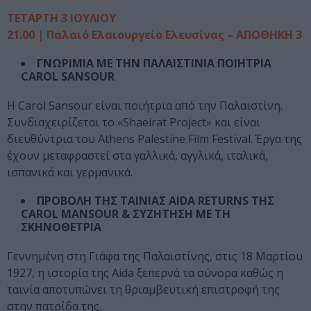
ΤΕΤΑΡΤΗ 3 ΙΟΥΛΙΟΥ
21.00 | Παλαιό Ελαιουργείο Ελευσίνας – ΑΠΟΘΗΚΗ 3
ΓΝΩΡΙΜΙΑ ΜΕ ΤΗΝ ΠΑΛΑΙΣΤΙΝΙΑ ΠΟΙΗΤΡΙΑ
CAROL SANSOUR
Η Carol Sansour είναι ποιήτρια από την Παλαιστίνη.
Συνδιαχειρίζεται το «Shaeirat Project» και είναι
διευθύντρια του Athens Palestine Film Festival. Έργα της
έχουν μεταφραστεί στα γαλλικά, αγγλικά, ιταλικά,
ισπανικά και γερμανικά.
ΠΡΟΒΟΛΗ ΤΗΣ ΤΑΙΝΙΑΣ AIDA RETURNS ΤΗΣ
CAROL MANSOUR & ΣΥΖΗΤΗΣΗ ΜΕ ΤΗ
ΣΚΗΝΟΘΕΤΡΙΑ
Γεννημένη στη Γιάφα της Παλαιστίνης, στις 18 Μαρτίου
1927, η ιστορία της Aida ξεπερνά τα σύνορα καθώς η
ταινία αποτυπώνει τη θριαμβευτική επιστροφή της
στην πατρίδα της.