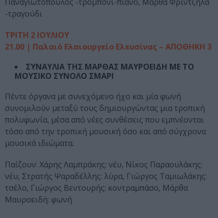
Παναγιωτόπουλος -τρομπόνι-πιάνο, Μάρθα Φριντζήλα
-τραγούδι
ΤΡΙΤΗ 2 ΙΟΥΛΙΟΥ
21.00 | Παλαιό Ελαιουργείο Ελευσίνας – ΑΠΟΘΗΚΗ 3
ΣΥΝΑΥΛΙΑ ΤΗΣ ΜΑΡΘΑΣ ΜΑΥΡΟΕΙΔΗ ME TO
ΜΟΥΣΙΚΟ ΣΥΝΟΛΟ ΣΜΑΡΙ
Πέντε όργανα με συνεχόμενο ήχο και μία φωνή
συνομιλούν μεταξύ τους δημιουργώντας μια τροπική
πολυφωνία, μέσα από νέες συνθέσεις που εμπνέονται
τόσο από την τροπική μουσική όσο και από σύγχρονα
μουσικά ιδιώματα.
Παίζουν: Χάρης Λαμπράκης: νέυ, Νίκος Παραουλάκης:
νέυ, Στρατής Ψαραδέλλης: λύρα, Γιώργος Ταμιωλάκης:
τσέλο, Γιώργος Βεντουρής: κοντραμπάσο, Μάρθα
Μαυροειδή: φωνή