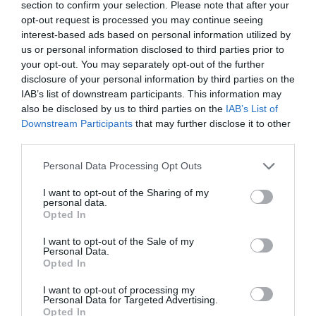
section to confirm your selection. Please note that after your
βουνό, γυναίκες σε έναν κόσμο που τις αποκλείει; Πώς
opt-out request is processed you may continue seeing
μπορούμε να αντέξουμε αυτό που είναι έξω από μας και
interest-based ads based on personal information utilized by
ταυτόχρονα πιο βαθιά μέσα μας, χωρίς να
us or personal information disclosed to third parties prior to
καταστραφούμε ή να το δολοφονήσουμε; Τα ερωτήματα
your opt-out. You may separately opt-out of the further
αυτά τίθενται σήμερα, σε μια εποχή όπου η
disclosure of your personal information by third parties on the
ανθρωπότητα μοιάζει να έχει ομοίως ακυρωθεί, στα
IAB’s list of downstream participants. This information may
also be disclosed by us to third parties on the
IAB’s List of
συρματοπλέγματα της Γάζας, όπου μικρά χεράκια
Downstream Participants
that may further disclose it to other
συνθλίβονται απελπισμένα προτάσσοντας πλαστικά
third parties.
δοχεία, για κάποιες σταγόνες νερό.
Personal Data Processing Opt Outs
ΤΡΙΤΗ 9 ΙΟΥΛΙΟΥ
21.00 | Παλαιό Ελαιουργείο Ελευσίνας – ΑΠΟΘΗΚΗ 3
I want to opt-out of the Sharing of my
personal data.
Opted In
«Η γυναίκα και ο Θάνατος»
ΔΙΑΛΕΞΗ και ΣΥΖΗΤΗΣΗ με την ΜΙΡΑΝΤΑ
I want to opt-out of the Sale of my
ΤΕΡΖΟΠΟΥΛΟΥ
Personal Data.
Opted In
Για τον άγριο γυναικείο λόγο των μοιρολογιών και της
I want to opt-out of processing my
θρηνητικές πρακτικές στον ελλαδικό/ελληνόφωνο
Personal Data for Targeted Advertising.
κυρίως χώρο θα μιλήσει η λαογράφος-εθνολόγος-
Opted In