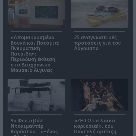
«Απομακρυσμένα
25 αναγνωστικές
Βουνά και Ποτάμια:
προτάσεις για τον
Πνευματική
Αύγουστο
Πατρίδα»:
Περιοδική έκθεση
στο Διαχρονικό
Μουσείο Αίγινας
9ο Φεστιβάλ
«ΖΗΤΩ τα λαϊκά
Ντοκιμαντέρ
κορίτσια!», του
Καρύστου – «Ξένος
Παντελή Αμπαζή