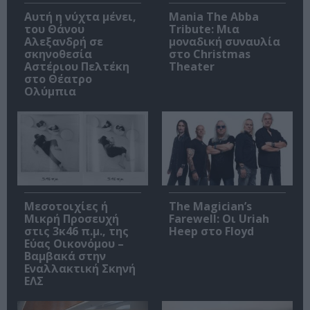
Αυτή η νύχτα μένει,
Mania The Abba
του Θάνου
Tribute: Μια
Αλεξανδρή σε
μοναδική συναυλία
σκηνοθεσία
στο Christmas
Αστέριου Πελτέκη
Theater
στο Θέατρο
Ολύμπια
Μεσοτοιχίες ή
The Magician’s
Μικρή Προσευχή
Farewell: Οι Uriah
στις 3κ46 π.μ., της
Heep στο Floyd
Εύας Οικονόμου –
Βαμβακά στην
Εναλλακτική Σκηνή
ΕΛΣ