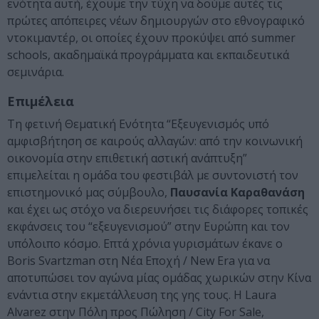
ενότητα αυτή, έχουμε την τύχη να δούμε αυτές τις
πρώτες απόπειρες νέων δημιουργών στο εθνογραφικό
ντοκιμαντέρ, οι οποίες έχουν προκύψει από summer
schools, ακαδημαϊκά προγράμματα και εκπαιδευτικά
σεμινάρια.
Επιμέλεια
Τη φετινή Θεματική Ενότητα “Εξευγενισμός υπό
αμφισβήτηση σε καιρούς αλλαγών: από την κοινωνική
οικονομία στην επιθετική αστική ανάπτυξη”
επιμελείται η ομάδα του φεστιβάλ με συντονιστή τον
επιστημονικό μας σύμβουλο,
Παυσανία Καραθανάση
και έχει ως στόχο να διερευνήσει τις διάφορες τοπικές
εκφάνσεις του “εξευγενισμού” στην Ευρώπη και τον
υπόλοιπο κόσμο. Επτά χρόνια γυρισμάτων έκανε ο
Boris Svartzman στη Νέα Εποχή / New Era για να
αποτυπώσει τον αγώνα μίας ομάδας χωρικών στην Κίνα
ενάντια στην εκμετάλλευση της γης τους. Η Laura
Alvarez στην Πόλη προς Πώληση / City For Sale,