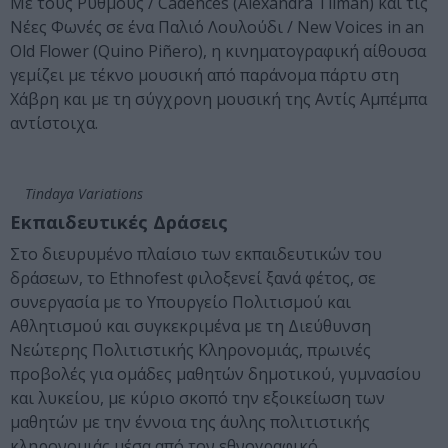
Με τους Ρυθμούς / Cadences (Alexandra Tilman) και τις
Νέες Φωνές σε ένα Παλιό Λουλούδι / New Voices in an
Old Flower (Quino Piñero), η κινηματογραφική αίθουσα
γεμίζει με τέκνο μουσική από παράνομα πάρτυ στη
Χάβρη και με τη σύγχρονη μουσική της Αντίς Αμπέμπα
αντίστοιχα.
Tindaya Variations
Εκπαιδευτικές Δράσεις
Στο διευρυμένο πλαίσιο των εκπαιδευτικών του
δράσεων, το Ethnofest φιλοξενεί ξανά φέτος, σε
συνεργασία με το Υπουργείο Πολιτισμού και
Αθλητισμού και συγκεκριμένα με τη Διεύθυνση
Νεώτερης Πολιτιστικής Κληρονομιάς, πρωινές
προβολές για ομάδες μαθητών δημοτικού, γυμνασίου
και λυκείου, με κύριο σκοπό την εξοικείωση των
μαθητών με την έννοια της άυλης πολιτιστικής
κληρονομιάς μέσα από τον εθνογραφικό