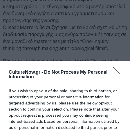
κινηματογράφο. Το εθνογραφικό ντοκιμαντέρ αποτελεί
ένα δυναμικό εργαλείο οπτικού γραμματισμού και
προσέγγισης της γνώσης.
Ο Isaac Marrero θα συζητήσει με το κοινό σχετικά με τη
διαδικασία παραγωγής μίας ανθρωπολογικής ταινίας σε
ένα μοναδικό masterclass με τίτλο “Cine-inquiry:
thinking through making anthropological films”.
Πάνελ συζητήσεων με θέμα τον Αστικό Εξευγενισμό
στο Πάντειο και την Ήπειρο μέσα από το ντοκιμαντέρ
CultureNow.gr -
Do Not Process My Personal
στο Άστορ, δίνουν την ευκαιρία σε ακαδημαϊκούς και
Information
διακεκριμένους επαγγελματίες να μοιραστούν την
εμπειρία τους με φοιτητές αλλά και με το ευρύτερο
If you wish to opt-out of the sale, sharing to third parties, or
κοινό.
processing of your personal or sensitive information for
targeted advertising by us, please use the below opt-out
Για πρώτη φορά φέτος, το φεστιβάλ στο πλαίσιο του
section to confirm your selection. Please note that after your
εκπαιδευτικού προγράμματος Erasmus+ με τίτλο,
opt-out request is processed you may continue seeing
interest-based ads based on personal information utilized by
ENCOUNTERS through art, ethnography and pedagogy,
us or personal information disclosed to third parties prior to
μαζί με το Πανεπιστήμιο του Agder (Νορβηγία), το