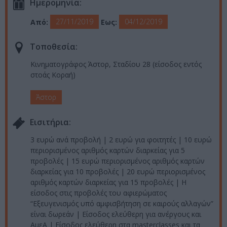
Ημερομηνία:
27/11/2019
04/12/2019
Από:
Εως:
Τοποθεσία:
Κινηματογράφος Άστορ, Σταδίου 28 (είσοδος εντός
στοάς Κοραή)
Άστορ
Eισιτήρια:
3 ευρώ ανά προβολή | 2 ευρώ για φοιτητές | 10 ευρώ
περιορισμένος αριθμός καρτών διαρκείας για 5
προβολές | 15 ευρώ περιορισμένος αριθμός καρτών
διαρκείας για 10 προβολές | 20 ευρώ περιορισμένος
αριθμός καρτών διαρκείας για 15 προβολές | Η
είσοδος στις προβολές του αφιερώματος
“Εξευγενισμός υπό αμφισβήτηση σε καιρούς αλλαγών”
είναι δωρεάν | Είσοδος ελεύθερη για ανέργους και
ΑμεΑ | Είσοδος ελεύθερη στα masterclasses και τα