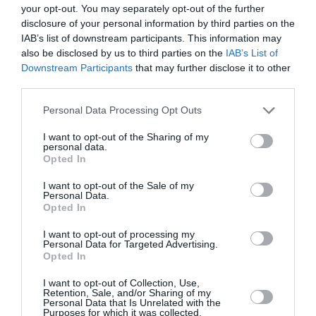
your opt-out. You may separately opt-out of the further
Πανεπιστήμιο Αιγαίου (Ελλάδα), το Πανεπιστήμιο του
disclosure of your personal information by third parties on the
Amsterdam (Ολλανδία), τον καλλιτεχνικό φορέα Arts
IAB’s list of downstream participants. This information may
Cabinet (Ηνωμένο Βασίλειο) και τον οργανισμό Raketa
also be disclosed by us to third parties on the
IAB’s List of
(Σουηδία) διοργανώνουν την εναρκτήρια δράση του
Downstream Participants
that may further disclose it to other
προγράμματος με μία έκθεση φοιτητών που θα γίνει
third parties.
στον πολυχώρο TaF.
Personal Data Processing Opt Outs
Τέλος, δεν θα μπορούσε από τη φετινή επετειακή
I want to opt-out of the Sharing of my
έκδοση του φεστιβάλ να λείπει το πρώτο του
πάρτυ
,
personal data.
Opted In
όπου θα σβήσει δέκα κεράκια. Μουσικές, χορός,
συζητήσεις και συγκίνηση θα φιλοξενηθούν στο Booze
I want to opt-out of the Sale of my
Personal Data.
σε μία εορταστική βραδιά!
Opted In
Προβολές, καλεσμένοι, εικαστικά δρώμενα και χορός
I want to opt-out of processing my
Personal Data for Targeted Advertising.
κάνουν το 10ο Φεστιβάλ Εθνογραφικού
Opted In
Κινηματογράφου πιο πλούσιο από ποτέ!
I want to opt-out of Collection, Use,
Συντελεστές
Retention, Sale, and/or Sharing of my
Personal Data that Is Unrelated with the
Purposes for which it was collected.
ΔΙΟΡΓΑΝΩΣΗ:
ΑΜΚΕ ΑΝΘΡΩΠΟΛΟΓΙΚΗ ΕΤΑΙΡΕΙΑ