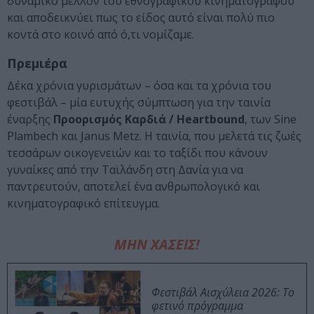
δυναμικό μέλλον του εθνογραφικού κινηματογράφου
και αποδεικνύει πως το είδος αυτό είναι πολύ πιο
κοντά στο κοινό από ό,τι νομίζαμε.
Πρεμιέρα
Δέκα χρόνια γυρισμάτων – όσα και τα χρόνια του
φεστιβάλ – μία ευτυχής σύμπτωση για την ταινία
έναρξης
Προορισμός Καρδιά / Heartbound
, των Sine
Plambech και Janus Metz. Η ταινία, που μελετά τις ζωές
τεσσάρων οικογενειών και το ταξίδι που κάνουν
γυναίκες από την Ταϊλάνδη στη Δανία για να
παντρευτούν, αποτελεί ένα ανθρωπολογικό και
κινηματογραφικό επίτευγμα.
ΜΗΝ ΧΑΣΕΙΣ!
Φεστιβάλ Αισχύλεια 2026: Το
φετινό πρόγραμμα