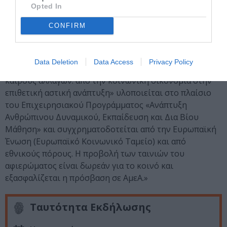
Opted In
ΑΘΗΝΩΝ – ETHNOFEST
CONFIRM
ΥΠΟ ΤΗΝ ΑΙΓΙΔΑ του Υπουργείου Πολιτισμού &
Αθλητισμού
Data Deletion
Data Access
Privacy Policy
«Το αφιέρωμα «Εξευγενισμός υπό αμφισβήτηση σε
καιρούς αλλαγών: από την κοινωνική οικονομία στην
επιθετική αστική ανάπτυξη» υλοποιείται στο πλαίσιο
του Επιχειρησιακού Προγράμματος «Ανάπτυξη
Ανθρώπινου Δυναμικού, Εκπαίδευση και Δια Βίου
Μάθηση» και συγχρηματοδοτείται από την Ευρωπαϊκή
Ένωση (Ευρωπαϊκό Κοινωνικό Ταμείο) και από
εθνικούς πόρους. Η προβολή των ταινιών του
αφιερώματος είναι δωρεάν για το κοινό και
εξασφαλίζεται η πρόσβαση σε ΑμεΑ.»
Ταυτότητα Εκδήλωσης