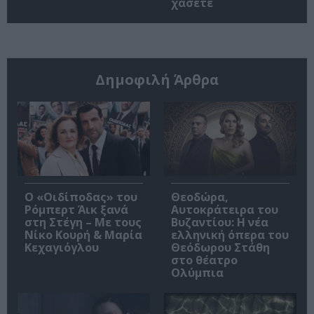
χάσετε
Δημοφιλή Άρθρα
O «Οιδίποδας» του
Θεοδώρα,
Ρόμπερτ Άικ ξανά
Αυτοκράτειρα του
στη Στέγη – Με τους
Βυζαντίου: Η νέα
Νίκο Κουρή & Μαρία
ελληνική όπερα του
Κεχαγιόγλου
Θεόδωρου Στάθη
στο θέατρο
Ολύμπια