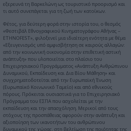
εξερευνά τη Βαρκελώνη ως τουριστικό προορισμό και
τι αυτό συνεπάγεται για τη ζωή των κατοίκων.
Φέτος, για δεύτερη φορά στην ιστορία του, ο θεσμός
«Φεστιβάλ Εθνογραφικού Κινηματογράφου Αθήνας –
ETHNOFEST», φιλοξενεί μια ιδιαίτερη ενότητα με θέμα
«Εξευγενισμός υπό αμφισβήτηση σε καιρούς αλλαγών:
από την κοινωνική οικονομία στην επιθετική αστική
ανάπτυξη» που υλοποιείται στο πλαίσιο του
Επιχειρησιακού Προγράμματος «Ανάπτυξη Ανθρώπινου
Δυναμικού, Εκπαίδευση και Δια Βίου Μάθηση» και
συγχρηματοδοτείται από την Ευρωπαϊκή Ένωση
(Ευρωπαϊκό Κοινωνικό Ταμείο) και από εθνικούς
πόρους. Πρόκειται ουσιαστικά για το Επιχειρησιακό
Πρόγραμμα του ΕΣΠΑ που ασχολείται με την
εκπαίδευση και την απασχόληση. Μερικοί από τους
στόχους της προσπάθειας αφορούν στην ανάπτυξη και
αξιοποίηση των ικανοτήτων του ανθρώπινου
δυναμικού της χώρας, στη βελτίωση της ποιότητας της