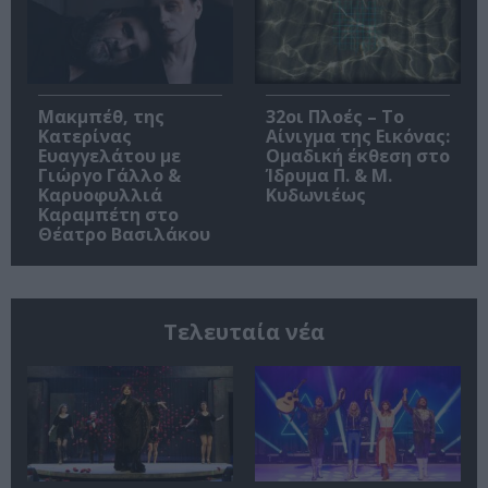
Μακμπέθ, της
32οι Πλοές – Το
Κατερίνας
Αίνιγμα της Εικόνας:
Ευαγγελάτου με
Ομαδική έκθεση στο
Γιώργο Γάλλο &
Ίδρυμα Π. & Μ.
Καρυοφυλλιά
Κυδωνιέως
Καραμπέτη στο
Θέατρο Βασιλάκου
Τελευταία νέα