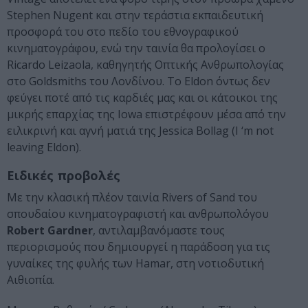
Stephen Nugent και στην τεράστια εκπαιδευτική
προσφορά του στο πεδίο του εθνογραφικού
κινηματογράφου, ενώ την ταινία θα προλογίσει ο
Ricardo Leizaola, καθηγητής Οπτικής Ανθρωπολογίας
στο Goldsmiths του Λονδίνου. Το Eldon όντως δεν
φεύγει ποτέ από τις καρδιές μας και οι κάτοικοι της
μικρής επαρχίας της Iowa επιστρέφουν μέσα από την
ειλικρινή και αγνή ματιά της Jessica Bollag (I ‘m not
leaving Eldon).
Ειδικές προβολές
Με την κλασική πλέον ταινία Rivers of Sand του
σπουδαίου κινηματογραφιστή και ανθρωπολόγου
Robert Gardner
, αντιλαμβανόμαστε τους
περιορισμούς που δημιουργεί η παράδοση για τις
γυναίκες της φυλής των Hamar, στη νοτιοδυτική
Αιθιοπία.