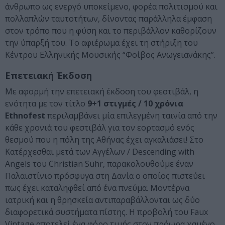
άνθρωπο ως ενεργό υποκείμενο, φορέα πολιτισμού και
πολλαπλών ταυτοτήτων, δίνοντας παράλληλα έμφαση
στον τρόπο που η φύση και το περιβάλλον καθορίζουν
την ύπαρξή του. Το αφιέρωμα έχει τη στήριξη του
Κέντρου Ελληνικής Μουσικής “Φοίβος Ανωγειανάκης”.
Επετειακή Έκδοση
Με αφορμή την επετειακή έκδοση του φεστιβάλ, η
ενότητα με τον τίτλο
9+1 στιγμές / 10 χρόνια
Ethnofest
περιλαμβάνει μία επιλεγμένη ταινία από την
κάθε χρονιά του φεστιβάλ για τον εορτασμό ενός
θεσμού που η πόλη της Αθήνας έχει αγκαλιάσει! Στο
Κατέρχεσθαι μετά των Αγγέλων / Descending with
Angels του Christian Suhr, παρακολουθούμε έναν
Παλαιστίνιο πρόσφυγα στη Δανία ο οποίος πιστεύει
πως έχει καταληφθεί από ένα πνεύμα. Μοντέρνα
ιατρική και η θρησκεία αντιπαραβάλλονται ως δύο
διαφορετικά συστήματα πίστης. Η προβολή του Faux
Vintage αποτελεί ένα φόρο τιμής στον πρόωρα χαμένο