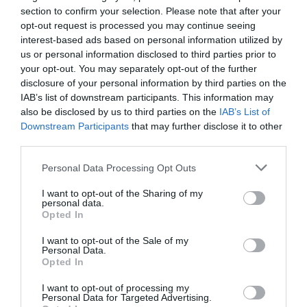
σαν εξωγήινη ύπαρξη. Μία περιπλανώμενη γυναίκα
section to confirm your selection. Please note that after your
παρασύρει άντρες σε μία περίεργη άβυσσο,
opt-out request is processed you may continue seeing
interest-based ads based on personal information utilized by
αναζητώντας να ανακαλύψει το σώμα και τον εαυτό της.
us or personal information disclosed to third parties prior to
Το τι κρύβεται κάτω από το ορατό δέρμα της και από
your opt-out. You may separately opt-out of the further
τον τρόπο ζωής της μένει να φανεί μέσω της επαφής
disclosure of your personal information by third parties on the
της με άλλους ανθρώπους, αγνοώντας τους απώτερους
IAB’s list of downstream participants. This information may
σκοπούς τους.
also be disclosed by us to third parties on the
IAB’s List of
Downstream Participants
that may further disclose it to other
third parties.
Interstellar (2014)
Personal Data Processing Opt Outs
I want to opt-out of the Sharing of my
Στο όχι και τόσο μακρινό μέλλον η γη έχει πάψει να
personal data.
είναι φιλόξενη για το ανθρώπινο είδος. Η ανακάλυψη
Opted In
μίας σκουληκότρυπας οδηγεί μία ομάδα αστροναυτών
I want to opt-out of the Sale of my
στην εξερεύνηση νέων πλανητών και -χάρη στην
Personal Data.
καμπυλότητα του χρόνου- οι πληροφορίες
Opted In
μεταφέρονται και στη γη. Πρόκειται για μία επική
I want to opt-out of processing my
ιστορία αποικισμού νέων πλανητών, του Κρίστοφερ
Personal Data for Targeted Advertising.