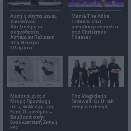
Αυτή η νύχτα μένει,
Mania The Abba
του Θάνου
Tribute: Μια
Αλεξανδρή σε
μοναδική συναυλία
σκηνοθεσία
στο Christmas
Αστέριου Πελτέκη
Theater
στο Θέατρο
Ολύμπια
Μεσοτοιχίες ή
The Magician’s
Μικρή Προσευχή
Farewell: Οι Uriah
στις 3κ46 π.μ., της
Heep στο Floyd
Εύας Οικονόμου –
Βαμβακά στην
Εναλλακτική Σκηνή
ΕΛΣ