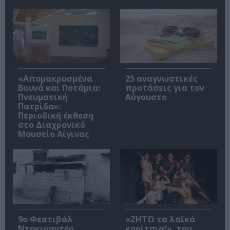
«Απομακρυσμένα
25 αναγνωστικές
Βουνά και Ποτάμια:
προτάσεις για τον
Πνευματική
Αύγουστο
Πατρίδα»:
Περιοδική έκθεση
στο Διαχρονικό
Μουσείο Αίγινας
9ο Φεστιβάλ
«ΖΗΤΩ τα λαϊκά
Ντοκιμαντέρ
κορίτσια!», του