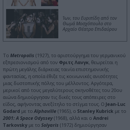
Ίων, του Ευριπίδη από τον
Θωμά Μοσχόπουλο στο
Αρχαίο Θέατρο Επιδαύρου
Το
Metropolis
(1927), το αριστούργημα του γερμανικού
εξπρεσιονισμού από τον
Φριτς Λανγκ
, θεωρείται η
πρώτη μεγάλης διάρκειας ταινία επιστημονικής
φαντασίας, η οποία έθιξε τις κοινωνικές ανισότητες
μιας δυστοπικής πόλης του μέλλοντος. Αργότερα,
μερικοί από τους μεγαλύτερους σκηνοθέτες του 20ου
αιώνα δημιούργησαν τις δικές τους απόπειρες στο
είδος, αφήνοντας ανεξίτηλο το στίγμα τους. Ο
Jean-Luc
Godard
με το
Alphaville
(1965), ο
Stanley Kubrick
με το
2001: A Space Odyssey
(1968), αλλά και ο
Andrei
Tarkovsky
με το
Solyaris
(1972) δημιούργησαν