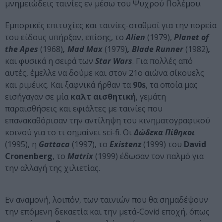
μνημειώδεις ταινίες εν μέσω του Ψυχρού Πολέμου.
Εμπορικές επιτυχίες και ταινίες-σταθμοί για την πορεία
του είδους υπήρξαν, επίσης, το
Alien
(1979),
Planet of
the Apes
(1968)
, Mad Max
(1979)
, Blade Runner
(1982)
,
και φυσικά η σειρά των
Star
Wars
. Για πολλές από
αυτές, έμελλε να δούμε και στον 21ο αιώνα σίκουελς
και ριμέικς. Και ξαφνικά ήρθαν τα
90s
, τα οποία μας
εισήγαγαν σε μία
καλτ αισθητική
, γεμάτη
παραισθήσεις και εφιάλτες με ταινίες που
επανακαθόρισαν την αντίληψη του κινηματογραφικού
κοινού για το τι σημαίνει sci-fi. Οι
Δώδεκα Πίθηκοι
(1995), η
Gattaca
(1997), το
Existenz
(1999) του
David
Cronenberg
, το
Matrix
(1999) έδωσαν τον παλμό για
την αλλαγή της χιλιετίας.
Εν αναμονή, λοιπόν, των ταινιών που θα σημαδέψουν
την επόμενη δεκαετία και την μετά-Covid εποχή, όπως