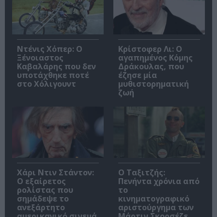
Ντένις Χόπερ: Ο
Κρίστοφερ Λι: Ο
Ξένοιαστος
αγαπημένος Κόμης
Καβαλάρης που δεν
Δράκουλας, που
υποτάχθηκε ποτέ
έζησε μία
στο Χόλιγουντ
μυθιστορηματική
ζωή
Χάρι Ντιν Στάντον:
Ο Ταξιτζής:
Ο εξαίρετος
Πενήντα χρόνια από
ρολίστας που
το
σημάδεψε το
κινηματογραφικό
ανεξάρτητο
αριστούργημα των
αμερικανικό σινεμά
Μάρτιν Σκορσέζε