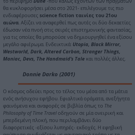
το περίφημο
Dune
-που καλώς εχόντων των πραγμάτων
θα κυκλοφορήσει μέσα στο 2021- επιλέγουμε τις πιο
ενδιαφέρουσες
science fiction ταινίες του 21ου
αιώνα
. Αξίζει να αναφερθεί πως αυτές οι δύο δεκαετίες
έδωσαν νέα πνοή στις σειρές επιστημονικής φαντασίας,
για τις οποίες θα μπορούσε να δημιουργηθεί ένα εξίσου
μεγάλο αφιέρωμα. Ενδεικτικά:
Utopia, Black Mirror,
Westworld, Dark, Altered Carbon, Stranger Things,
Maniac, Devs, The Handmaid’s Tale
και πολλές άλλες.
Donnie Darko (2001)
Ο κόσμος οδεύει προς το τέλος του μέσα από τα μάτια
ενός ανήσυχου εφήβου. Εφιαλτικά οράματα, ανεξήγητα
φαινόμενα και αναφορές σε βιβλία όπως το
The
Philosophy of Time Travel
οδηγούν σε μία ονειρική και
μπερδεμένη πλοκή, που περιλαμβάνει δύο
διαφορετικές -εξίσου λυπηρές- εκδοχές. Η εφηβική
αφύπνιση συνδυάζεται με φαντασιακό τρόπο με τα