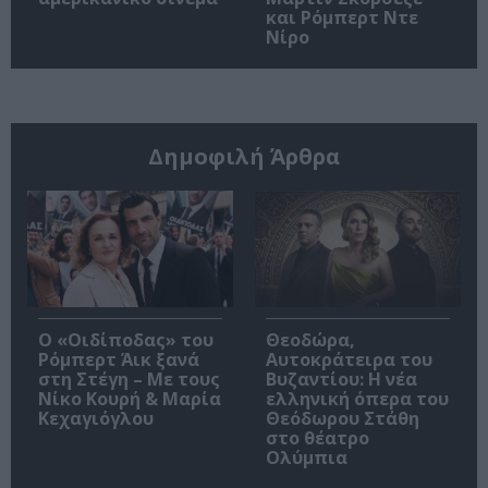
και Ρόμπερτ Ντε
Νίρο
Δημοφιλή Άρθρα
O «Οιδίποδας» του
Θεοδώρα,
Ρόμπερτ Άικ ξανά
Αυτοκράτειρα του
στη Στέγη – Με τους
Βυζαντίου: Η νέα
Νίκο Κουρή & Μαρία
ελληνική όπερα του
Κεχαγιόγλου
Θεόδωρου Στάθη
στο θέατρο
Ολύμπια