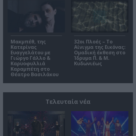
Μακμπέθ, της
32οι Πλοές – Το
Κατερίνας
Αίνιγμα της Εικόνας:
Ευαγγελάτου με
Ομαδική έκθεση στο
Γιώργο Γάλλο &
Ίδρυμα Π. & Μ.
Καρυοφυλλιά
Κυδωνιέως
Καραμπέτη στο
Θέατρο Βασιλάκου
Τελευταία νέα