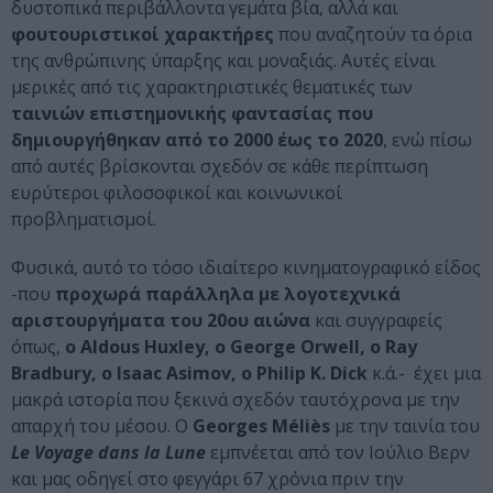
δυστοπικά περιβάλλοντα γεμάτα βία, αλλά και
φουτουριστικοί χαρακτήρες
που αναζητούν τα όρια
της ανθρώπινης ύπαρξης και μοναξιάς. Αυτές είναι
μερικές από τις χαρακτηριστικές θεματικές των
ταινιών επιστημονικής φαντασίας που
δημιουργήθηκαν από το 2000 έως το 2020
, ενώ πίσω
από αυτές βρίσκονται σχεδόν σε κάθε περίπτωση
ευρύτεροι φιλοσοφικοί και κοινωνικοί
προβληματισμοί.
Φυσικά, αυτό το τόσο ιδιαίτερο κινηματογραφικό είδος
-που
προχωρά παράλληλα με λογοτεχνικά
αριστουργήματα του 20ου αιώνα
και συγγραφείς
όπως,
ο Aldous Huxley, ο George Orwell, ο Ray
Bradbury, ο Isaac Asimov, ο Philip K. Dick
κ.ά.- έχει μια
μακρά ιστορία που ξεκινά σχεδόν ταυτόχρονα με την
απαρχή του μέσου. Ο
Georges Méliès
με την ταινία του
Le Voyage dans la Lune
εμπνέεται από τον Ιούλιο Βερν
και μας οδηγεί στο φεγγάρι 67 χρόνια πριν την