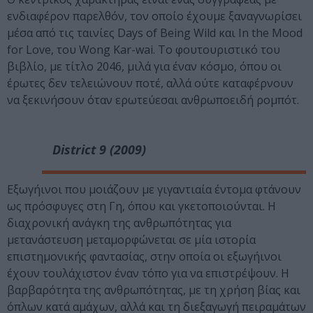
ενδιαφέρον παρελθόν, τον οποίο έχουμε ξαναγνωρίσει
μέσα από τις ταινίες Days of Being Wild και In the Mood
for Love, του Wong Kar-wai. Το φουτουριστικό του
βιβλίο, με τίτλο 2046, μιλά για έναν κόσμο, όπου οι
έρωτες δεν τελειώνουν ποτέ, αλλά ούτε καταφέρνουν
να ξεκινήσουν όταν ερωτεύεσαι ανθρωποειδή ρομπότ.
District 9 (2009)
Εξωγήινοι που μοιάζουν με γιγαντιαία έντομα φτάνουν
ως πρόσφυγες στη Γη, όπου και γκετοποιούνται. Η
διαχρονική ανάγκη της ανθρωπότητας για
μετανάστευση μεταμορφώνεται σε μία ιστορία
επιστημονικής φαντασίας, στην οποία οι εξωγήινοι
έχουν τουλάχιστον έναν τόπο για να επιστρέψουν. Η
βαρβαρότητα της ανθρωπότητας, με τη χρήση βίας και
όπλων κατά αμάχων, αλλά και τη διεξαγωγή πειραμάτων