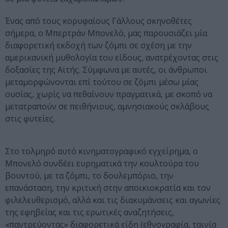
Ένας από τους κορυφαίους Γάλλους σκηνοθέτες
σήμερα, ο Μπερτράν Μπονελό, μας παρουσιάζει μία
διαφορετική εκδοχή των ζόμπι σε σχέση με την
αμερικανική μυθολογία του είδους, ανατρέχοντας στις
δοξασίες της Αϊτής. Σύμφωνα με αυτές, οι άνθρωποι
μεταμορφώνονται επί τούτου σε ζόμπι μέσω μίας
ουσίας, χωρίς να πεθαίνουν πραγματικά, με σκοπό να
μετατραπούν σε πειθήνιους, αμνησιακούς σκλάβους
στις φυτείες.
Στο τολμηρό αυτό κινηματογραφικό εγχείρημα, ο
Μπονελό συνδέει ευρηματικά την κουλτούρα του
βουντού, με τα ζόμπι, το δουλεμπόριο, την
επανάσταση, την κριτική στην αποικιοκρατία και τον
φιλελευθερισμό, αλλά και τις διακυμάνσεις και αγωνίες
της εφηβείας και τις ερωτικές αναζητήσεις,
«παντρεύοντας» διαφορετικά είδη (εθνογραφία, ταινία