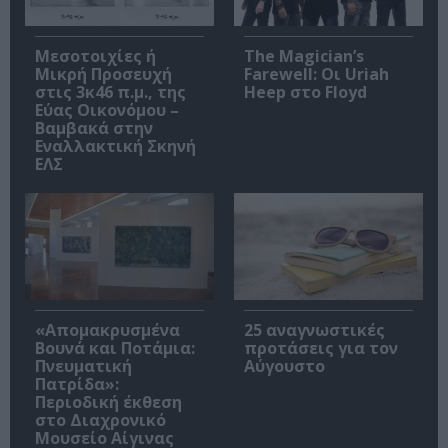
Μεσοτοιχίες ή
The Magician’s
Μικρή Προσευχή
Farewell: Οι Uriah
στις 3κ46 π.μ., της
Heep στο Floyd
Εύας Οικονόμου –
Βαμβακά στην
Εναλλακτική Σκηνή
ΕΛΣ
«Απομακρυσμένα
25 αναγνωστικές
Βουνά και Ποτάμια:
προτάσεις για τον
Πνευματική
Αύγουστο
Πατρίδα»:
Περιοδική έκθεση
στο Διαχρονικό
Μουσείο Αίγινας