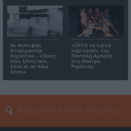
9ο Φεστιβάλ
«ΖΗΤΩ τα λαϊκά
Ντοκιμαντέρ
κορίτσια!», του
Καρύστου – «Ξένος
Παντελή Αμπαζή
εδώ, ξένος εκεί,
στο Θέατρο
όπου κι αν πάω
Ρεματιάς
ξένος»