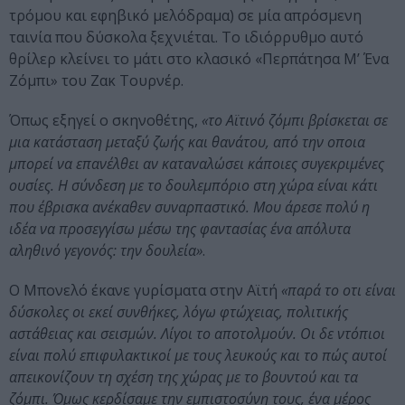
τρόμου και εφηβικό μελόδραμα) σε μία απρόσμενη
ταινία που δύσκολα ξεχνιέται. Το ιδιόρρυθμο αυτό
θρίλερ κλείνει το μάτι στο κλασικό «Περπάτησα Μ’ Ένα
Ζόμπι» του Ζακ Τουρνέρ.
Όπως εξηγεί ο σκηνοθέτης,
«το Αϊτινό ζόμπι βρίσκεται σε
μια κατάσταση μεταξύ ζωής και θανάτου, από την οποια
μπορεί να επανέλθει αν καταναλώσει κάποιες συγεκριμένες
ουσίες. Η σύνδεση με το δουλεμπόριο στη χώρα είναι κάτι
που έβρισκα ανέκαθεν συναρπαστικό. Μου άρεσε πολύ η
ιδέα να προσεγγίσω μέσω της φαντασίας ένα απόλυτα
αληθινό γεγονός: την δουλεία»
.
Ο Μπονελό έκανε γυρίσματα στην Αϊτή
«παρά το οτι είναι
δύσκολες οι εκεί συνθήκες, λόγω φτώχειας, πολιτικής
αστάθειας και σεισμών. Λίγοι το αποτολμούν. Οι δε ντόπιοι
είναι πολύ επιφυλακτικοί με τους λευκούς και το πώς αυτοί
απεικονίζουν τη σχέση της χώρας με το βουντού και τα
ζόμπι. Όμως κερδίσαμε την εμπιστοσύνη τους, ένα μέρος