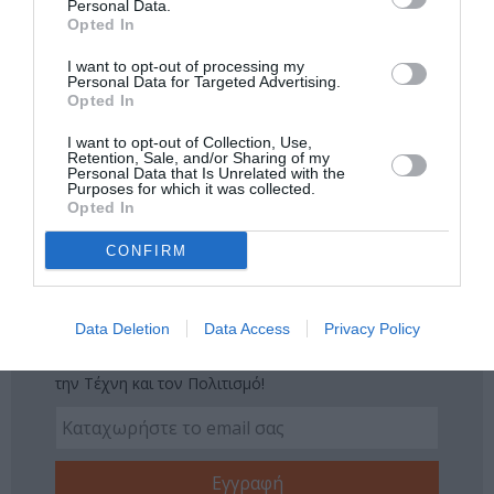
Personal Data.
Opted In
Δείτε όλα τα
τελευταία νέα
για την Τέχνη και τον
I want to opt-out of processing my
Πολιτισμό στο
Culturenow.gr
Personal Data for Targeted Advertising.
Opted In
Νέοι Διαγωνισμοί
❯
I want to opt-out of Collection, Use,
Retention, Sale, and/or Sharing of my
Personal Data that Is Unrelated with the
Tags
Purposes for which it was collected.
Opted In
ΔΡΑΜΑΤΙΚΗ - ΚΟΙΝΩΝΙΚΗ
ΘΡΙΛΕΡ - ΤΡΟΜΟΥ
CONFIRM
ΝΕΕΣ ΤΑΙΝΙΕΣ - ΤΑΙΝΙΕΣ ΤΗΣ ΕΒΔΟΜΑΔΑΣ
ΞΕΝΕΣ ΤΑΙΝΙΕΣ
Newsletter
Data Deletion
Data Access
Privacy Policy
Κάθε βδομάδα στο e-mail σας τα τελευταία νέα για
την Τέχνη και τον Πολιτισμό!