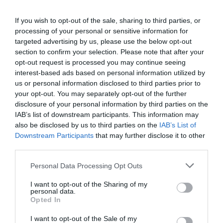
If you wish to opt-out of the sale, sharing to third parties, or
processing of your personal or sensitive information for
targeted advertising by us, please use the below opt-out
section to confirm your selection. Please note that after your
opt-out request is processed you may continue seeing
interest-based ads based on personal information utilized by
us or personal information disclosed to third parties prior to
your opt-out. You may separately opt-out of the further
disclosure of your personal information by third parties on the
IAB’s list of downstream participants. This information may
also be disclosed by us to third parties on the
IAB’s List of
Downstream Participants
that may further disclose it to other
third parties.
Ταυτότητα
Personal Data Processing Opt Outs
15 Δεκεμβρίου στους κινηματογράφους από την
Weirdwave
I want to opt-out of the Sharing of my
personal data.
Opted In
Ακολουθήστε το Culturenow.gr στο
Google News
και
I want to opt-out of the Sale of my
μάθετε πρώτοι όλες τις ειδήσεις