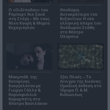
O «Οιδίποδας» του
Θεοδώρα,
Ρόμπερτ Άικ ξανά
Αυτοκράτειρα του
στη Στέγη – Με τους
Βυζαντίου: Η νέα
Νίκο Κουρή & Μαρία
ελληνική όπερα του
Κεχαγιόγλου
Θεόδωρου Στάθη
στο θέατρο
Ολύμπια
Μακμπέθ, της
32οι Πλοές – Το
Κατερίνας
Αίνιγμα της Εικόνας:
Ευαγγελάτου με
Ομαδική έκθεση στο
Γιώργο Γάλλο &
Ίδρυμα Π. & Μ.
Καρυοφυλλιά
Κυδωνιέως
Καραμπέτη στο
Θέατρο Βασιλάκου