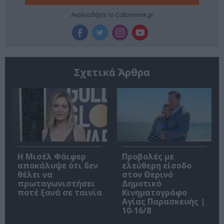
Ακολουθήστε το Culturenow.gr
Σχετικά Άρθρα
Η Μισέλ Φάιφερ
Προβολές με
αποκάλυψε ότι δεν
ελεύθερη είσοδο
θέλει να
στον Θερινό
πρωταγωνιστήσει
Δημοτικό
ποτέ ξανά σε ταινία
Κινηματογράφο
Αγίας Παρασκευής |
10-16/8