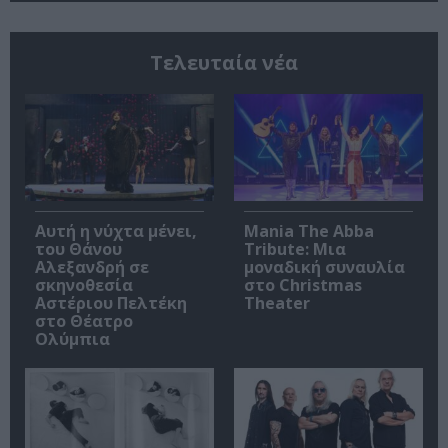
Τελευταία νέα
Αυτή η νύχτα μένει,
Mania The Abba
του Θάνου
Tribute: Μια
Αλεξανδρή σε
μοναδική συναυλία
σκηνοθεσία
στο Christmas
Αστέριου Πελτέκη
Theater
στο Θέατρο
Ολύμπια