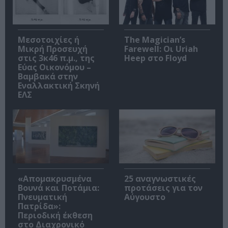
Μεσοτοιχίες ή
The Magician’s
Μικρή Προσευχή
Farewell: Οι Uriah
στις 3κ46 π.μ., της
Heep στο Floyd
Εύας Οικονόμου –
Βαμβακά στην
Εναλλακτική Σκηνή
ΕΛΣ
«Απομακρυσμένα
25 αναγνωστικές
Βουνά και Ποτάμια:
προτάσεις για τον
Πνευματική
Αύγουστο
Πατρίδα»:
Περιοδική έκθεση
στο Διαχρονικό