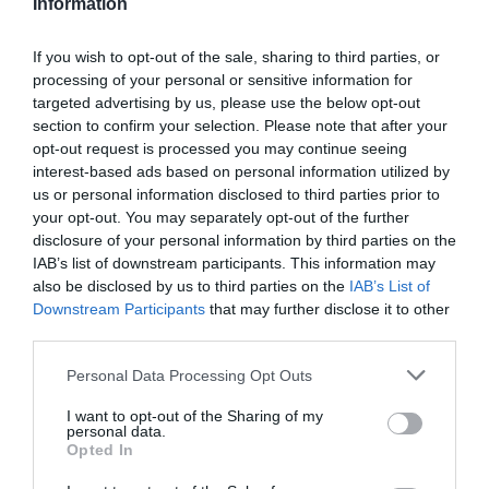
Information
Νέοι Διαγωνισμοί
❯
If you wish to opt-out of the sale, sharing to third parties, or
processing of your personal or sensitive information for
Tags
targeted advertising by us, please use the below opt-out
section to confirm your selection. Please note that after your
ΔΡΑΣΤΗΡΙΟΤΗΤΕΣ ΓΙΑ ΠΑΙΔΙΑ
ΕΛΛΗΝΙΚΟ ΕΡΓΟ
opt-out request is processed you may continue seeing
ΟΥΡΑΝΙΑ ΦΟΥΡΛΑΝΟΥ
ΠΑΙΔΙΚΕΣ ΠΑΡΑΣΤΑΣΕΙΣ 2024 – 2025
interest-based ads based on personal information utilized by
us or personal information disclosed to third parties prior to
ΠΑΙΔΙΚΕΣ ΠΑΡΑΣΤΑΣΕΙΣ ΚΑΙ ΕΚΘΕΣΕΙΣ ΓΙΑ ΠΑΙΔΙΑ
your opt-out. You may separately opt-out of the further
disclosure of your personal information by third parties on the
ΠΑΜΠΛΟ ΠΙΚΑΣΟ
IAB’s list of downstream participants. This information may
also be disclosed by us to third parties on the
IAB’s List of
Newsletter
Downstream Participants
that may further disclose it to other
third parties.
Κάθε βδομάδα στο e-mail σας τα τελευταία νέα για
την Τέχνη και τον Πολιτισμό!
Personal Data Processing Opt Outs
I want to opt-out of the Sharing of my
personal data.
Opted In