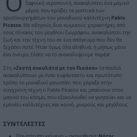
Ό
ξαφνική νεροποντή, ανακαλύπτει ένα μαγικό
μέρος που κρύβει τα μυστικά των
αριστουργημάτων του μοναδικού καλλιτέχνη
Pablo
Picasso
. Με οδηγούς δυο κωμικούς χαρακτήρες από
τους πίνακες του μεγάλου ζωγράφου, ανακαλύπτει την
ζωή και την τέχνη του σε ένα απόγευμα που δεν θα
ξεχάσει ποτέ. Ήταν όμως όλα αληθινά, ή μήπως μόνο
ένα όνειρο; Ελάτε να το ανακαλύψουμε παρέα!
Στη
«Ζεστή σοκολάτα με τον Πικάσο»
τα παιδιά
ανακαλύπτουν με έναν ευφάνταστο και πρωτότυπο
τρόπο το μοναδικό μονοπάτι που χάραξε στην
σύγχρονη τέχνη ο Pablo Picasso και μπαίνουν στον
μαγικό του κόσμο, που εξακολουθεί να γοητεύει και να
εμπνέει καλλιτέχνες και κοινό, μικρούς και μεγάλους.
ΣΥΝΤΕΛΕΣΤΕΣ
Πρωτότυπο κείμενο – σκηνοθεσία:
Νότης