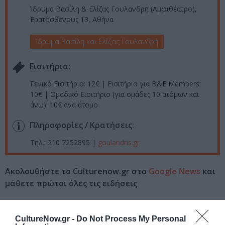
Ίδρυμα Βασίλη & Ελίζας Γουλανδρή (Αμφιθέατρο),
Ερατοσθένους 13, Αθήνα
Ίδρυμα Βασίλη και Ελίζας Γουλανδρή
Eισιτήρια:
Γενικό Εισιτήριο: 12€ | Εισιτήριο για B&E Members:
10€ | Ομαδικό Εισιτήριο (για ομάδες 10 ατόμων και
άνω): 10€ ανά άτομο
Πληροφορίες / Κρατήσεις:
Τηλ.: 210 7252895 |
goulandris.gr
Ακολουθήστε το Culturenow.gr στο
Google News
και
μάθετε πρώτοι όλες τις ειδήσεις
Δείτε όλα τα
τελευταία νέα
για την Τέχνη και τον
Πολιτισμό στο
Culturenow.gr
CultureNow.gr -
Do Not Process My Personal