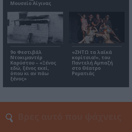
Μουσείο Αίγινας
9ο Φεστιβάλ
«ΖΗΤΩ τα λαϊκά
Ντοκιμαντέρ
κορίτσια!», του
Καρύστου – «Ξένος
Παντελή Αμπαζή
εδώ, ξένος εκεί,
στο Θέατρο
όπου κι αν πάω
Ρεματιάς
ξένος»