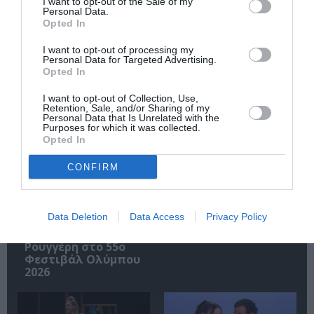
I want to opt-out of the Sale of my
Ακολουθήστε το Culturenow.gr
Personal Data.
Opted In
I want to opt-out of processing my
Personal Data for Targeted Advertising.
Opted In
Σχετικά Άρθρα
I want to opt-out of Collection, Use,
Retention, Sale, and/or Sharing of my
Personal Data that Is Unrelated with the
Purposes for which it was collected.
Opted In
CONFIRM
Πολυάννα Το
ΚΠΙΣΝ: Park your
Data Deletion
Data Access
Privacy Policy
παιχνίδι της χαράς,
Cinema – Αύγουστος
της Κάρμεν
2026
Ρουγγέρη στο 55ο
Φεστιβάλ Ολύμπου
2026