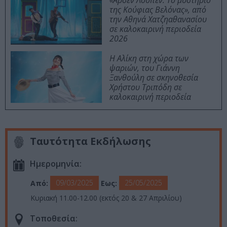
«Αρσέν Λουπέν: Το μυστήριο
της Κούφιας Βελόνας», από
την Αθηνά Χατζηαθανασίου
σε καλοκαιρινή περιοδεία
2026
Η Αλίκη στη χώρα των
ψαριών, του Γιάννη
Ξανθούλη σε σκηνοθεσία
Χρήστου Τριπόδη σε
καλοκαιρινή περιοδεία
Ταυτότητα Εκδήλωσης
Ημερομηνία:
09/03/2025
25/05/2025
Από:
Εως:
Κυριακή 11.00-12.00 (εκτός 20 & 27 Απριλίου)
Τοποθεσία: