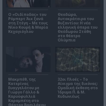
O «Οιδίποδας» του
Θεοδώρα,
Ρόμπερτ Άικ ξανά
Αυτοκράτειρα του
στη Στέγη – Με τους
Βυζαντίου: Η νέα
Νίκο Κουρή & Μαρία
ελληνική όπερα του
Κεχαγιόγλου
Θεόδωρου Στάθη
στο θέατρο
Ολύμπια
Μακμπέθ, της
32οι Πλοές – Το
Κατερίνας
Αίνιγμα της Εικόνας:
Ευαγγελάτου με
Ομαδική έκθεση στο
Γιώργο Γάλλο &
Ίδρυμα Π. & Μ.
Καρυοφυλλιά
Κυδωνιέως
Καραμπέτη στο
Θέατρο Βασιλάκου