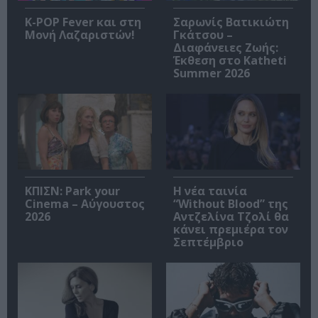
K-POP Fever και στη
Σαρωνίς Βατικιώτη
Μονή Λαζαριστών!
Γκάτσου –
Διαφάνειες Ζωής:
Έκθεση στο Katheti
Summer 2026
ΚΠΙΣΝ: Park your
Η νέα ταινία
Cinema – Αύγουστος
“Without Blood” της
2026
Αντζελίνα Τζολί θα
κάνει πρεμιέρα τον
Σεπτέμβριο