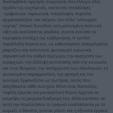
Αναλαμβάνει αρχηγός συμμορίας που ελέγχει όλες
σχεδόν τις νυχτερινές, σκοτεινές συναλλαγές
-τράφικινγκ, ναρκωτικά, τοκογλυφία, πορνεία,
αρχαιοκαπηλία- και παίρνει τον τίτλο “υπουργός
νύχτας”. Αποκεί διεισδύει στη μολυσμένη πολιτική
τάξη και ανελίσσεται ραγδαία, γίνεται ένα από τα
κορυφαία στελέχη της κυβέρνησης. Η τριπλή
παράλληλη πορεία του, ως καθωσπρέπει επαγγελματία,
μαφιόζου και πολιτικού, φωταγωγεί ειρωνικά,
σαρκαστικά τον σαθρό περίγυρο, την ανατροπή των
ιεραρχιών, την έλλειψη αντίστασης από την κοινωνία
και τους θεσμούς, την κατάρρευση των ιδεολογιών, τη
γενικευμένη παραφροσύνη, την αρπαγή και τον
κυνισμό. Εμφανίζεται ως σωτήρας, αυτός που
απεχθάνεται κάθε σωτηρία. Μόνο ένας δύσκολος,
τυφλός έρωτας για μια αγγελική πόρνη έρχεται να
εκτρέψει τη μοιραία διαδρομή του. Αλλά για πόσο, σε
αυτή την πορεία όπου το τραγικό εναλλάσσεται με το
κωμικό, ο θάνατος γίνεται γλέντι και η εξουσία έρμαιο;