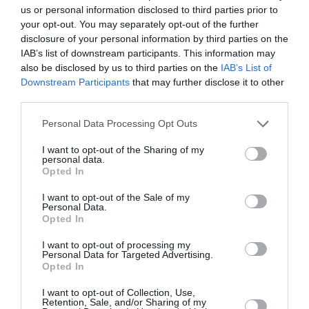
Tags
us or personal information disclosed to third parties prior to
your opt-out. You may separately opt-out of the further
ΓΙΩΡΓΟΣ ΣΚΑΜΠΑΡΔΩΝΗΣ
ΕΚΔΟΣΕΙΣ ΠΑΤΑΚΗ
disclosure of your personal information by third parties on the
ΠΕΖΟΓΡΑΦΙΑ
IAB’s list of downstream participants. This information may
also be disclosed by us to third parties on the
IAB’s List of
Downstream Participants
that may further disclose it to other
Newsletter
third parties.
Κάθε βδομάδα στο e-mail σας τα τελευταία νέα για
Personal Data Processing Opt Outs
την Τέχνη και τον Πολιτισμό!
I want to opt-out of the Sharing of my
personal data.
Opted In
I want to opt-out of the Sale of my
Personal Data.
Ακολουθήστε το Culturenow.gr
Opted In
I want to opt-out of processing my
Personal Data for Targeted Advertising.
Opted In
I want to opt-out of Collection, Use,
Σχετικά Άρθρα
Retention, Sale, and/or Sharing of my