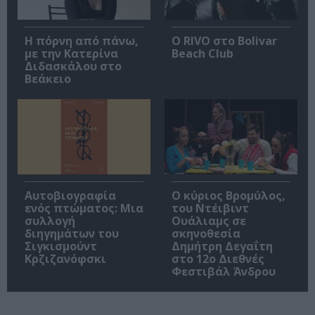
Η πόρνη από πάνω,
Ο RIVO στο Bolivar
με την Κατερίνα
Beach Club
Διδασκάλου στο
Βεάκειο
Αυτοβιογραφία
O κύριος Βρομύλος,
ενός πτώματος: Μια
του Ντέιβιντ
συλλογή
Ουάλιαμς σε
διηγημάτων του
σκηνοθεσία
Σιγκισμούντ
Δημήτρη Δεγαΐτη
Κρζιζανόφσκι
στο 12ο Διεθνές
Φεστιβάλ Άνδρου