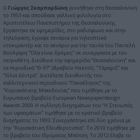
Ο
Γιώργος Σκαμπαρδώνη
γεννήθηκε στη Θεσσαλονίκη
το 1953 και σπούδασε γαλλική φιλολογία στο
Αριστοτέλειο Πανεπιστήμιο της Θεσσαλονίκης.
Εργάστηκε σε εφημερίδες, στο ραδιόφωνο και στην
τηλεόραση, έγραψε σενάρια για τηλεοπτικά
ντοκιμαντέρ και το σενάριο για την ταινία του Παντελή
Βούλγαρη “Όλα είναι δρόμος” σε συνεργασία με τον
σκηνοθέτη. Διεύθυνε την εφημερίδα “Θεσσαλονίκη” και
τα περιοδικά “Θ-97” (Βραβείο Ιπεκτσί), “Τάμαριξ” και
“Χίλια Δέντρα”. Διετέλεσε διευθυντής του
καλλιτεχνικού περιοδικού “Πανσέληνος” της
“Κυριακάτικης Mακεδoνίας” που τιμήθηκε με το
Ευρωπαϊκό βραβείο European Newspaperdesign
Awards 2000. Η συλλογή διηγημάτων του “Η Στενωπός
των υφασμάτων” τιμήθηκε με το κρατικό βραβείο
διηγήματος το 1993. Συνεργάστηκε επί δύο χρόνια με
την “Κυριακάτικη Ελευθεροτυπία”. Το 2010 τιμήθηκε με
το βραβείο του Ιδρύματος Μπότση. Το 2012 έλαβε το