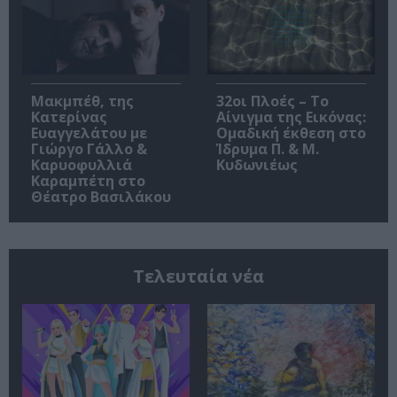
Μακμπέθ, της
32οι Πλοές – Το
Κατερίνας
Αίνιγμα της Εικόνας:
Ευαγγελάτου με
Ομαδική έκθεση στο
Γιώργο Γάλλο &
Ίδρυμα Π. & Μ.
Καρυοφυλλιά
Κυδωνιέως
Καραμπέτη στο
Θέατρο Βασιλάκου
Τελευταία νέα