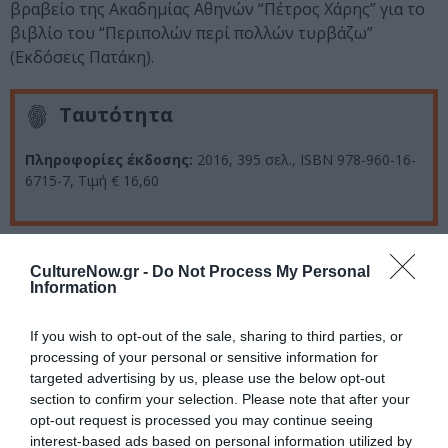
βραβείο της Ακαδημίας Αθηνών “Πέτρος Χάρης” για το
βιβλίο του “Περιπολών περί πολλών τυρβάζω”
(Εκδόσεις Πατάκη).
Ταυτότητα
Πληροφορίες έκδοσης:
2016, 395 σελ., ISBN 978-960-16-
6715-7, Τιμή € 16,60
Ακολουθήστε το Culturenow.gr στο
Google News
και
CultureNow.gr -
Do Not Process My Personal
μάθετε πρώτοι όλες τις ειδήσεις
Information
Δείτε όλα τα
τελευταία νέα
για την Τέχνη και τον
If you wish to opt-out of the sale, sharing to third parties, or
Πολιτισμό στο
Culturenow.gr
processing of your personal or sensitive information for
targeted advertising by us, please use the below opt-out
Νέοι Διαγωνισμοί
❯
section to confirm your selection. Please note that after your
opt-out request is processed you may continue seeing
interest-based ads based on personal information utilized by