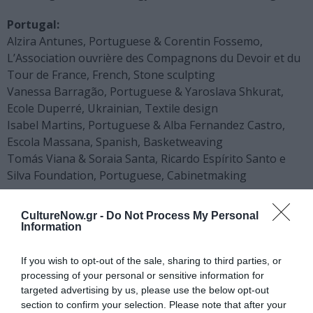
Portugal:
Alzira Antunes, Portuguese & Corentin Fossemo,
L’Association ouvrière des Compagnons du Devoir et du
Tour de France, French, Stone sculpting
Vanessa Barragão, Portuguese & Yaroslava Shkurat,
Ecole Duperré, Ukrainian, Textile design
Isabel Martins, Portuguese & Alba Fernandez Castro,
Escola Massana, Spanish, Basketweaving
Tomás Viana & Soraia Santa, Ricardo Espírito Santo e
Silva Foundation, Portuguese, Cabinetmaking
Spain:
CultureNow.gr -
Do Not Process My Personal
Dan Benveniste & Guillermo Garcia, Artediez, Spanish,
Information
Engraving
José Luis Sanchez Exposito & Gonzalo Garcia Cuevas,
If you wish to opt-out of the sale, sharing to third parties, or
Centro de formación profesional Dolores Sopeña,
processing of your personal or sensitive information for
Spanish, Gold thread embroidery
targeted advertising by us, please use the below opt-out
section to confirm your selection. Please note that after your
Camila Puya de Arcos & Sofia Lausero, Escola Massana,