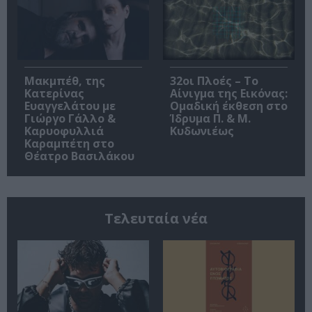
Μακμπέθ, της
32οι Πλοές – Το
Κατερίνας
Αίνιγμα της Εικόνας:
Ευαγγελάτου με
Ομαδική έκθεση στο
Γιώργο Γάλλο &
Ίδρυμα Π. & Μ.
Καρυοφυλλιά
Κυδωνιέως
Καραμπέτη στο
Θέατρο Βασιλάκου
Τελευταία νέα