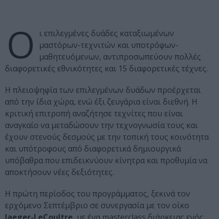
Ο
ι επιλεγμένες δυάδες καταξιωμένων
μαστόρων-τεχνιτών και υποτρόφων-
μαθητευόμενων, αντιπροσωπεύουν πολλές
διαφορετικές εθνικότητες και 15 διαφορετικές τέχνες.
Η πλειοψηφία των επιλεγμένων δυάδων προέρχεται
από την ίδια χώρα, ενώ έξι ζευγάρια είναι διεθνή. Η
κριτική επιτροπή αναζήτησε τεχνίτες που είναι
αναγκαίο να μεταδώσουν την τεχνογνωσία τους και
έχουν στενούς δεσμούς με την τοπική τους κοινότητα
και υπότροφους από διαφορετικά δημιουργικά
υπόβαθρα που επιδεικνύουν κίνητρα και προθυμία να
αποκτήσουν νέες δεξιότητες.
Η πρώτη περίοδος του προγράμματος, ξεκινά τον
ερχόμενο Σεπτέμβριο σε συνεργασία με τον οίκο
Jaeger-LeCoultre
, με ένα masterclass διάρκειας ενός