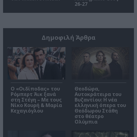
26-27
Δημοφιλή Άρθρα
O «Οιδίποδας» του
Θεοδώρα,
Ρόμπερτ Άικ ξανά
Αυτοκράτειρα του
στη Στέγη – Με τους
Βυζαντίου: Η νέα
Νίκο Κουρή & Μαρία
ελληνική όπερα του
Κεχαγιόγλου
Θεόδωρου Στάθη
στο θέατρο
Ολύμπια