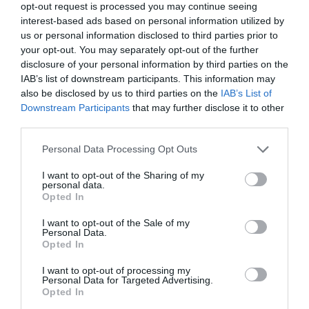
opt-out request is processed you may continue seeing
Spanish, Textile design
interest-based ads based on personal information utilized by
Ramón Recuero Ibáñez & David González Parrilla,
us or personal information disclosed to third parties prior to
Escuela de Herreros Ramón Recuero, Spanish,
your opt-out. You may separately opt-out of the further
Metalworking
disclosure of your personal information by third parties on the
IAB’s list of downstream participants. This information may
also be disclosed by us to third parties on the
IAB’s List of
Ταυτότητα
Downstream Participants
that may further disclose it to other
third parties.
Περισσότερες πληροφορίες:
michelangelofoundation.org
Personal Data Processing Opt Outs
Ακολουθήστε το Culturenow.gr στο
Google News
και
I want to opt-out of the Sharing of my
μάθετε πρώτοι όλες τις ειδήσεις
personal data.
Opted In
Δείτε όλα τα
τελευταία νέα
για την Τέχνη και τον
I want to opt-out of the Sale of my
Πολιτισμό στο
Culturenow.gr
Personal Data.
Opted In
Νέοι Διαγωνισμοί
❯
I want to opt-out of processing my
Personal Data for Targeted Advertising.
Opted In
Tags