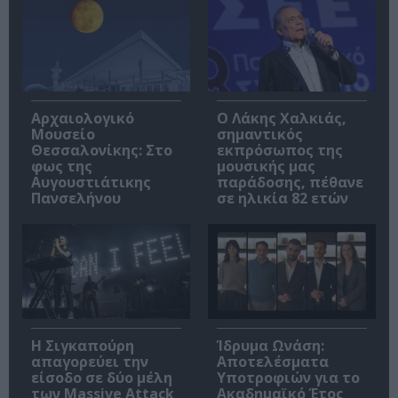
Αρχαιολογικό
Ο Λάκης Χαλκιάς,
Μουσείο
σημαντικός
Θεσσαλονίκης: Στο
εκπρόσωπος της
φως της
μουσικής μας
Αυγουστιάτικης
παράδοσης, πέθανε
Πανσελήνου
σε ηλικία 82 ετών
Η Σιγκαπούρη
Ίδρυμα Ωνάση:
απαγορεύει την
Αποτελέσματα
είσοδο σε δύο μέλη
Υποτροφιών για το
των Massive Attack
Ακαδημαϊκό Έτος