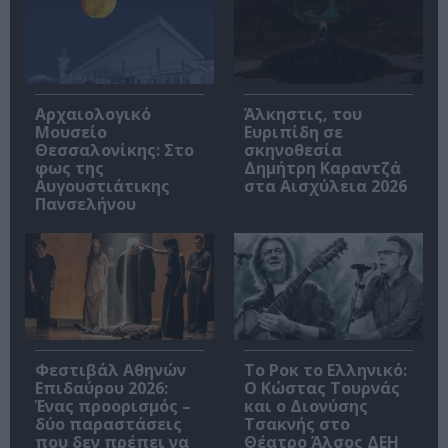
Αρχαιολογικό
Άλκηστις, του
Μουσείο
Ευριπίδη σε
Θεσσαλονίκης: Στο
σκηνοθεσία
φως της
Δημήτρη Καραντζά
Αυγουστιάτικης
στα Αισχύλεια 2026
Πανσελήνου
Φεστιβάλ Αθηνών
Το Ροκ το Ελληνικό:
Επιδαύρου 2026:
Ο Κώστας Τουρνάς
Ένας προορισμός –
και ο Διονύσης
δύο παραστάσεις
Τσακνής στο
που δεν πρέπει να
Θέατρο Άλσος ΔΕΗ