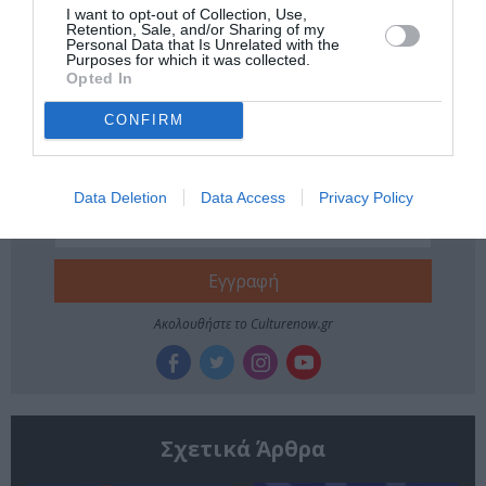
I want to opt-out of Collection, Use,
ΑΝΑΚΟΙΝΩΣΕΙΣ
ΕΚΠΑΙΔΕΥΤΙΚΑ ΠΡΟΓΡΑΜΜΑΤΑ
Retention, Sale, and/or Sharing of my
Personal Data that Is Unrelated with the
Purposes for which it was collected.
ΣΕΜΙΝΑΡΙΑ – ΣΥΝΕΔΡΙΑ
ΥΠΟΤΡΟΦΙΕΣ
Opted In
CONFIRM
Newsletter
Κάθε βδομάδα στο e-mail σας τα τελευταία νέα για
την Τέχνη και τον Πολιτισμό!
Data Deletion
Data Access
Privacy Policy
Ακολουθήστε το Culturenow.gr
Σχετικά Άρθρα