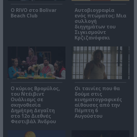
Ο RIVO στο Bolivar
Αυτοβιογραφία
Beach Club
ενός πτώματος: Μια
συλλογή
διηγημάτων του
Σιγκισμούντ
Κρζιζανόφσκι
O κύριος Βρομύλος,
Οι ταινίες που θα
του Ντέιβιντ
δούμε στις
Ουάλιαμς σε
κινηματογραφικές
σκηνοθεσία
αίθουσες από την
Δημήτρη Δεγαΐτη
Πέμπτη 6
στο 12ο Διεθνές
Αυγούστου
Φεστιβάλ Άνδρου