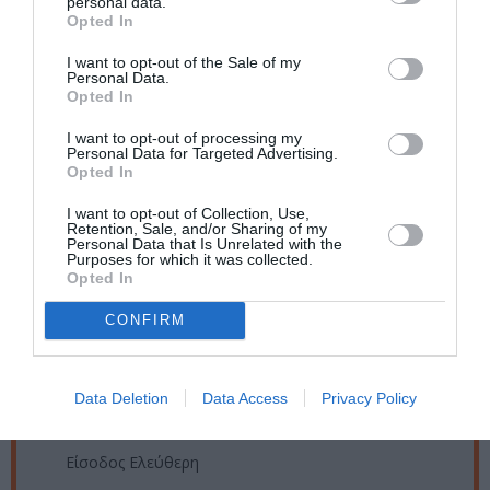
personal data.
Ταυτότητα Εκδήλωσης
Opted In
I want to opt-out of the Sale of my
Ημερομηνία:
Personal Data.
Opted In
13/01/2023
04/02/2023
Από:
Εως:
I want to opt-out of processing my
Εγκαίνια: Παρασκευή 13 Ιανουαρίου 2023, 20.00 –
Personal Data for Targeted Advertising.
22.00
Opted In
Ώρες λειτουργίας: Δευτέρα, Τετάρτη, 10.00 – 14.00 |
I want to opt-out of Collection, Use,
Τρίτη, Πέμπτη, Παρασκευή, 10.00 – 14.00 & 18.00 –
Retention, Sale, and/or Sharing of my
21.00 | Σάββατο, 11.00 – 14.00
Personal Data that Is Unrelated with the
Purposes for which it was collected.
Opted In
Τοποθεσία:
Cube Gallery, Μιαούλη 39, Πάτρα
CONFIRM
Cube Gallery
Data Deletion
Data Access
Privacy Policy
Eισιτήρια:
Είσοδος Ελεύθερη