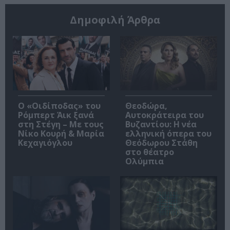
Δημοφιλή Άρθρα
O «Οιδίποδας» του
Θεοδώρα,
Ρόμπερτ Άικ ξανά
Αυτοκράτειρα του
στη Στέγη – Με τους
Βυζαντίου: Η νέα
Νίκο Κουρή & Μαρία
ελληνική όπερα του
Κεχαγιόγλου
Θεόδωρου Στάθη
στο θέατρο
Ολύμπια