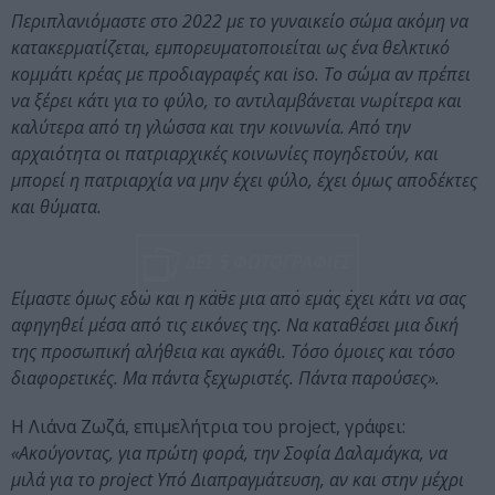
Περιπλανιόμαστε στο 2022 με το γυναικείο σώμα ακόμη να
κατακερματίζεται, εμπορευματοποιείται ως ένα θελκτικό
κομμάτι κρέας με προδιαγραφές και iso. Το σώμα αν πρέπει
να ξέρει κάτι για το φύλο, το αντιλαμβάνεται νωρίτερα και
καλύτερα από τη γλώσσα και την κοινωνία. Από την
αρχαιότητα οι πατριαρχικές κοινωνίες πογηδετούν, και
μπορεί η πατριαρχία να μην έχει φύλο, έχει όμως αποδέκτες
και θύματα.
ΔΕΣ 5 ΦΩΤΟΓΡΑΦΙΕΣ
Είμαστε όμως εδώ και η κάθε μια από εμάς έχει κάτι να σας
αφηγηθεί μέσα από τις εικόνες της. Να καταθέσει μια δική
της προσωπική αλήθεια και αγκάθι. Τόσο όμοιες και τόσο
διαφορετικές. Μα πάντα ξεχωριστές. Πάντα παρούσες».
Η Λιάνα Ζωζά, επιμελήτρια του project, γράφει:
«Ακούγοντας, για πρώτη φορά, την Σοφία Δαλαμάγκα, να
μιλά για το project Υπό Διαπραγμάτευση, αν και στην μέχρι