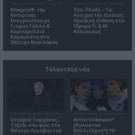
Μακμπέθ, της
32οι Πλοές – Το
Κατερίνας
Αίνιγμα της Εικόνας:
Ευαγγελάτου με
Ομαδική έκθεση στο
Γιώργο Γάλλο &
Ίδρυμα Π. & Μ.
Καρυοφυλλιά
Κυδωνιέως
Καραμπέτη στο
Θέατρο Βασιλάκου
Τελευταία νέα
Σταύρος Ξαρχάκος:
Artist Unknown*
Ταξίδι στο φως στο
[Αγνώστου
Θέατρο Λυκαβηττού
Καλλιτέχνη*] *Η