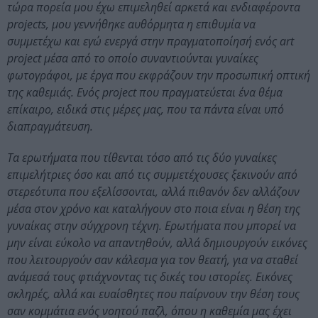
τώρα πορεία μου έχω επιμεληθεί αρκετά και ενδιαφέροντα
projects, μου γεννήθηκε αυθόρμητα η επιθυμία να
συμμετέχω και εγώ ενεργά στην πραγματοποίησή ενός art
project μέσα από το οποίο συναντιούνται γυναίκες
φωτογράφοι, με έργα που εκφράζουν την προσωπική οπτική
της καθεμιάς. Ενός project που πραγματεύεται ένα θέμα
επίκαιρο, ειδικά στις μέρες μας, που τα πάντα είναι υπό
διαπραγμάτευση.
Τα ερωτήματα που τίθενται τόσο από τις δύο γυναίκες
επιμελήτριες όσο και από τις συμμετέχουσες ξεκινούν από
στερεότυπα που εξελίσσονται, αλλά πιθανόν δεν αλλάζουν
μέσα στον χρόνο και καταλήγουν στο ποια είναι η θέση της
γυναίκας στην σύγχρονη τέχνη. Ερωτήματα που μπορεί να
μην είναι εύκολο να απαντηθούν, αλλά δημιουργούν εικόνες
που λειτουργούν σαν κάλεσμα για τον θεατή, για να σταθεί
ανάμεσά τους φτιάχνοντας τις δικές του ιστορίες. Εικόνες
σκληρές, αλλά και ευαίσθητες που παίρνουν την θέση τους
σαν κομμάτια ενός νοητού παζλ, όπου η καθεμία μας έχει