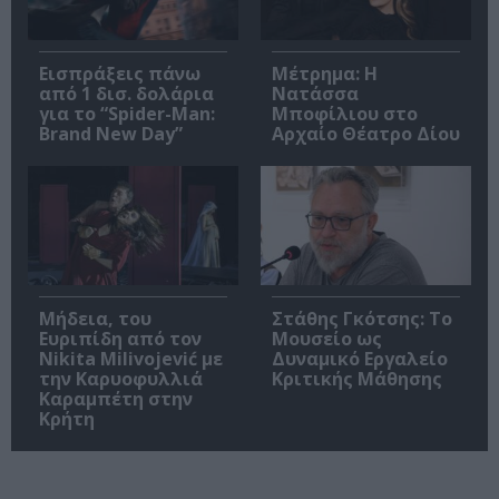
Εισπράξεις πάνω
Μέτρημα: Η
από 1 δισ. δολάρια
Νατάσσα
για το “Spider-Man:
Μποφίλιου στο
Brand New Day”
Αρχαίο Θέατρο Δίου
Μήδεια, του
Στάθης Γκότσης: Το
Ευριπίδη από τον
Μουσείο ως
Nikita Milivojević με
Δυναμικό Εργαλείο
την Καρυοφυλλιά
Κριτικής Μάθησης
Καραμπέτη στην
Κρήτη