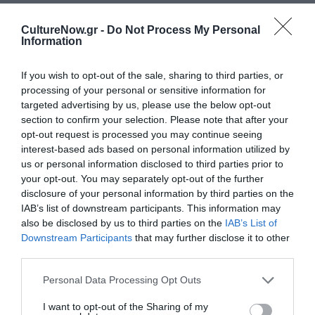
περιόδους παγκόσμιας κρίσης? Η τέχνη έχει την φωνή της
και τα καταφέρνει να επιβιώσει ακόμη και κάτω από τις πιο
CultureNow.gr -
Do Not Process My Personal
Information
αντίξοες συνθήκες βάζοντας την υπογραφή της κάτω από
θέματα που καταστάσεις που άλλοι τομείς φοβούνται ακόμη
If you wish to opt-out of the sale, sharing to third parties, or
και να αγγίξουν. Αυτό είναι και ο λόγος που
processing of your personal or sensitive information for
συναποφασίσαμε το Υπό Διαπραγμάτευση | Under
targeted advertising by us, please use the below opt-out
Negotiation να είναι ένα ongoing project για να μπορεί, όταν
section to confirm your selection. Please note that after your
χρειάζεται να ανανεώνεται και να μετουσιώνεται στην
opt-out request is processed you may continue seeing
δημιουργική και δυνατή φωνή της σύγχρονης τέχνης».
interest-based ads based on personal information utilized by
us or personal information disclosed to third parties prior to
Συμμετέχουν:
Ευγενία Αραβαντινού, Βαρβάρα
your opt-out. You may separately opt-out of the further
Βασιλογιάννη, Δανάη Βλάχου, Αλίκη Γκότση,
disclosure of your personal information by third parties on the
Αθανασία Δαδάρου, Σοφία Δαλαμάγκα, Γιώτα
IAB’s list of downstream participants. This information may
also be disclosed by us to third parties on the
IAB’s List of
Εφραιμίδου, Άννα Καρβουνάρη, Βασιλική Πανταζή,
Downstream Participants
that may further disclose it to other
Άννα Παπαχρήστου, Βιργινία Φιλιππούση, Ιωάννα
third parties.
Φώσκολου, Κάτια Χριστοδούλου
Personal Data Processing Opt Outs
Κεντρική φωτογραφία θέματος: Σοφία Δαλαμάγκα
I want to opt-out of the Sharing of my