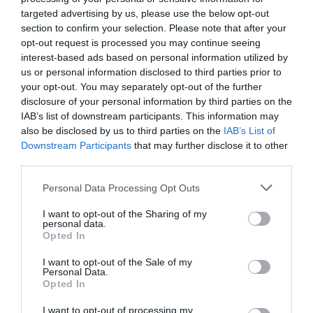
στη Στέγη – Με τους
Βυζαντίου: Η νέα
Νίκο Κουρή & Μαρία
ελληνική όπερα του
targeted advertising by us, please use the below opt-out
Κεχαγιόγλου
Θεόδωρου Στάθη
section to confirm your selection. Please note that after your
στο θέατρο
opt-out request is processed you may continue seeing
Ολύμπια
interest-based ads based on personal information utilized by
us or personal information disclosed to third parties prior to
your opt-out. You may separately opt-out of the further
disclosure of your personal information by third parties on the
IAB’s list of downstream participants. This information may
also be disclosed by us to third parties on the
IAB’s List of
Downstream Participants
that may further disclose it to other
third parties.
Μακμπέθ, της
32οι Πλοές – Το
Κατερίνας
Αίνιγμα της Εικόνας:
Personal Data Processing Opt Outs
Ευαγγελάτου με
Ομαδική έκθεση στο
Γιώργο Γάλλο &
Ίδρυμα Π. & Μ.
I want to opt-out of the Sharing of my
Καρυοφυλλιά
Κυδωνιέως
personal data.
Καραμπέτη στο
Opted In
Θέατρο Βασιλάκου
I want to opt-out of the Sale of my
Personal Data.
Opted In
Τελευταία νέα
I want to opt-out of processing my