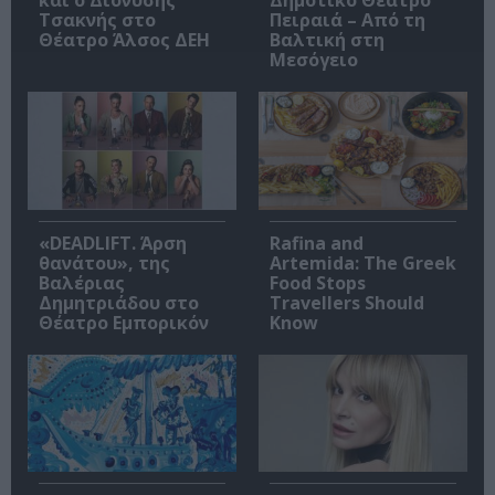
και ο Διονύσης
Δημοτικό Θέατρο
Τσακνής στο
Πειραιά – Από τη
Θέατρο Άλσος ΔΕΗ
Βαλτική στη
Μεσόγειο
«DEADLIFT. Άρση
Rafina and
θανάτου», της
Artemida: The Greek
Βαλέριας
Food Stops
Δημητριάδου στο
Travellers Should
Θέατρο Εμπορικόν
Know