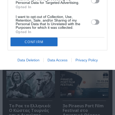
Personal Data for Targeted Advertising.
Opted In
I want to opt-out of Collection, Use,
Retention, Sale, and/or Sharing of my
Personal Data that Is Unrelated with the
Purposes for which it was collected.
Opted In
Άλκηστις, του
Φεστιβάλ Αθηνών
CONFIRM
Ευριπίδη σε
Επιδαύρου 2026:
σκηνοθεσία
Ένας προορισμός –
Δημήτρη Καραντζά
δύο παραστάσεις
στα Αισχύλεια 2026
που δεν πρέπει να
Data Deletion
Data Access
Privacy Policy
χάσετε
Το Ροκ το Ελληνικό:
3o Piraeus Port Film
Ο Κώστας Τουρνάς
Festival στο