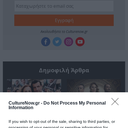
Ακολουθήστε το Culturenow.gr
Δημοφιλή Άρθρα
CultureNow.gr -
Do Not Process My Personal
Information
O «Οιδίποδας» του
Θεοδώρα,
If you wish to opt-out of the sale, sharing to third parties, or
Ρόμπερτ Άικ ξανά
Αυτοκράτειρα του
processing of your personal or sensitive information for