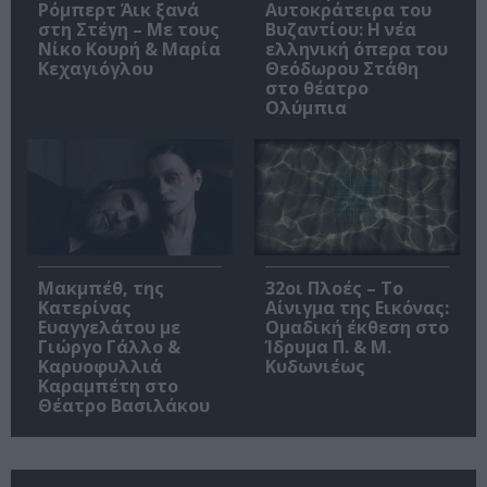
Ρόμπερτ Άικ ξανά
Αυτοκράτειρα του
στη Στέγη – Με τους
Βυζαντίου: Η νέα
Νίκο Κουρή & Μαρία
ελληνική όπερα του
Κεχαγιόγλου
Θεόδωρου Στάθη
στο θέατρο
Ολύμπια
Μακμπέθ, της
32οι Πλοές – Το
Κατερίνας
Αίνιγμα της Εικόνας:
Ευαγγελάτου με
Ομαδική έκθεση στο
Γιώργο Γάλλο &
Ίδρυμα Π. & Μ.
Καρυοφυλλιά
Κυδωνιέως
Καραμπέτη στο
Θέατρο Βασιλάκου