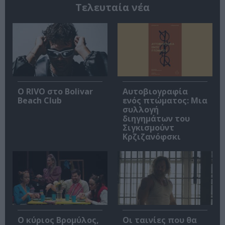
Τελευταία νέα
Ο RIVO στο Bolivar
Αυτοβιογραφία
Beach Club
ενός πτώματος: Μια
συλλογή
διηγημάτων του
Σιγκισμούντ
Κρζιζανόφσκι
O κύριος Βρομύλος,
Οι ταινίες που θα