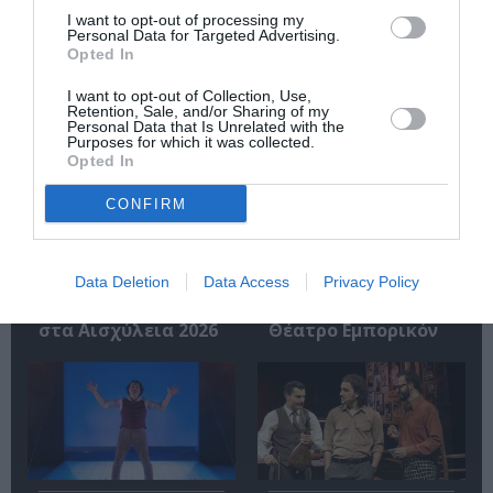
I want to opt-out of processing my
Personal Data for Targeted Advertising.
Opted In
Σχετικά Άρθρα
I want to opt-out of Collection, Use,
Retention, Sale, and/or Sharing of my
Personal Data that Is Unrelated with the
Purposes for which it was collected.
Opted In
CONFIRM
Άλκηστις, του
«DEADLIFT. Άρση
Ευριπίδη σε
θανάτου», της
Data Deletion
Data Access
Privacy Policy
σκηνοθεσία
Βαλέριας
Δημήτρη Καραντζά
Δημητριάδου στο
στα Αισχύλεια 2026
Θέατρο Εμπορικόν