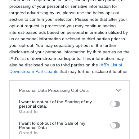
Πολιτισμό στο
Culturenow.gr
processing of your personal or sensitive information for
targeted advertising by us, please use the below opt-out
Νέοι Διαγωνισμοί
❯
section to confirm your selection. Please note that after your
opt-out request is processed you may continue seeing
interest-based ads based on personal information utilized by
Tags
us or personal information disclosed to third parties prior to
your opt-out. You may separately opt-out of the further
ΑΝΝΑ ΠΑΝΑΓΙΩΤΟΠΟΥΛΟΥ
disclosure of your personal information by third parties on the
IAB’s list of downstream participants. This information may
Newsletter
also be disclosed by us to third parties on the
IAB’s List of
Downstream Participants
that may further disclose it to other
Κάθε βδομάδα στο e-mail σας τα τελευταία νέα για
third parties.
την Τέχνη και τον Πολιτισμό!
Personal Data Processing Opt Outs
I want to opt-out of the Sharing of my
personal data.
Opted In
Ακολουθήστε το Culturenow.gr
I want to opt-out of the Sale of my
Personal Data.
Opted In