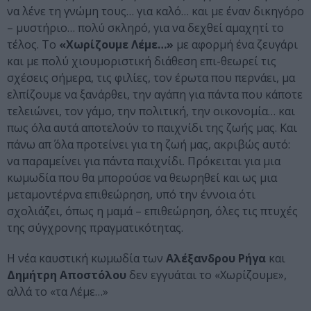
να λένε τη γνώμη τους… για καλό… και με έναν δικηγόρο
– μυστήριο… πολύ σκληρό, για να δεχθεί αμαχητί το
τέλος. Το
«Χωρίζουμε Λέμε…»
με αφορμή ένα ζευγάρι
και με πολύ χιουμοριστική διάθεση επι-θεωρεί τις
σχέσεις σήμερα, τις φιλίες, τον έρωτα που περνάει, μα
ελπίζουμε να ξανάρθει, την αγάπη για πάντα που κάποτε
τελειώνει, τον γάμο, την πολιτική, την οικονομία… και
πως όλα αυτά αποτελούν το παιχνίδι της ζωής μας. Και
πάνω απ΄ όλα προτείνει για τη ζωή μας, ακριβώς αυτό:
να παραμείνει για πάντα παιχνίδι. Πρόκειται για μια
κωμωδία που θα μπορούσε να θεωρηθεί και ως μια
μεταμοντέρνα επιθεώρηση, υπό την έννοια ότι
σχολιάζει, όπως η μαμά – επιθεώρηση, όλες τις πτυχές
της σύγχρονης πραγματικότητας.
Η νέα καυστική κωμωδία των
Αλέξανδρου Ρήγα
και
Δημήτρη Αποστόλου
δεν εγγυάται το «Χωρίζουμε»,
αλλά το «τα Λέμε…»