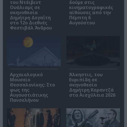
του Ντέιβιντ
δούμε στις
Ουάλιαμς σε
κινηματογραφικές
σκηνοθεσία
αίθουσες από την
Δημήτρη Δεγαΐτη
Πέμπτη 6
στο 12ο Διεθνές
Αυγούστου
Φεστιβάλ Άνδρου
Αρχαιολογικό
Άλκηστις, του
Μουσείο
Ευριπίδη σε
Θεσσαλονίκης: Στο
σκηνοθεσία
φως της
Δημήτρη Καραντζά
Αυγουστιάτικης
στα Αισχύλεια 2026
Πανσελήνου