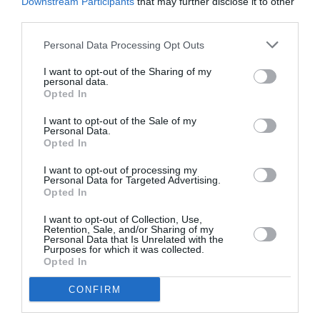
Downstream Participants
that may further disclose it to other
Πολιτισμό στο
Culturenow.gr
third parties.
Νέοι Διαγωνισμοί
❯
Personal Data Processing Opt Outs
I want to opt-out of the Sharing of my
Tags
personal data.
Opted In
ΑΝΝΑ ΠΑΝΑΓΙΩΤΟΠΟΥΛΟΥ
ΚΩΜΩΔΙΑ
I want to opt-out of the Sale of my
Personal Data.
Newsletter
Opted In
Κάθε βδομάδα στο e-mail σας τα τελευταία νέα για
I want to opt-out of processing my
Personal Data for Targeted Advertising.
την Τέχνη και τον Πολιτισμό!
Opted In
I want to opt-out of Collection, Use,
Retention, Sale, and/or Sharing of my
Personal Data that Is Unrelated with the
Purposes for which it was collected.
Opted In
Ακολουθήστε το Culturenow.gr
CONFIRM