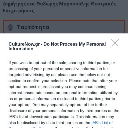
Δημήτρης και Θοδωρής Μαροσούλης Θεατρικές
Επιχειρήσεις
Ταυτότητα
Τοποθεσία
: Θέατρο Αθηνά, Δεριγνύ 10 & Πατησίων,
CultureNow.gr -
Do Not Process My Personal
Πεδίον Άρεως
Information
Ημερομηνία
: Πρεμιέρα: 15 Οκτωβρίου 2015
If you wish to opt-out of the sale, sharing to third parties, or
processing of your personal or sensitive information for
Μέρες & ώρες: Τετάρτη 20.00, Πέμπτη 20.00, Παρασκευή
targeted advertising by us, please use the below opt-out
21.15, Σάββατο λαϊκή απογευματινή 18.15 -21.15, Κυριακή
section to confirm your selection. Please note that after your
18.15 – 21.15
opt-out request is processed you may continue seeing
interest-based ads based on personal information utilized by
us or personal information disclosed to third parties prior to
Ακολουθήστε το Culturenow.gr στο
Google News
και
your opt-out. You may separately opt-out of the further
μάθετε πρώτοι όλες τις ειδήσεις
disclosure of your personal information by third parties on the
IAB’s list of downstream participants. This information may
Δείτε όλα τα
τελευταία νέα
για την Τέχνη και τον
also be disclosed by us to third parties on the
IAB’s List of