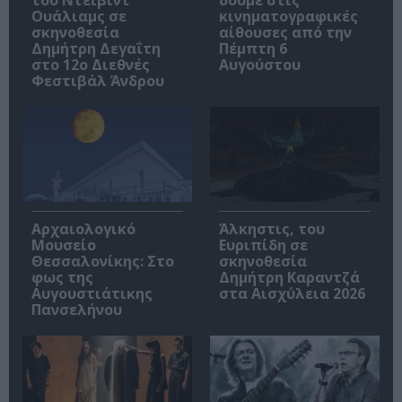
Ουάλιαμς σε
κινηματογραφικές
σκηνοθεσία
αίθουσες από την
Δημήτρη Δεγαΐτη
Πέμπτη 6
στο 12ο Διεθνές
Αυγούστου
Φεστιβάλ Άνδρου
Αρχαιολογικό
Άλκηστις, του
Μουσείο
Ευριπίδη σε
Θεσσαλονίκης: Στο
σκηνοθεσία
φως της
Δημήτρη Καραντζά
Αυγουστιάτικης
στα Αισχύλεια 2026
Πανσελήνου