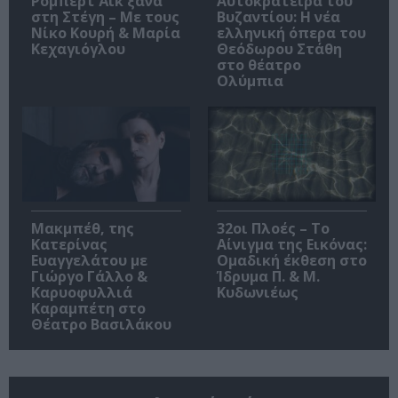
Ρόμπερτ Άικ ξανά
Αυτοκράτειρα του
στη Στέγη – Με τους
Βυζαντίου: Η νέα
Νίκο Κουρή & Μαρία
ελληνική όπερα του
Κεχαγιόγλου
Θεόδωρου Στάθη
στο θέατρο
Ολύμπια
Μακμπέθ, της
32οι Πλοές – Το
Κατερίνας
Αίνιγμα της Εικόνας:
Ευαγγελάτου με
Ομαδική έκθεση στο
Γιώργο Γάλλο &
Ίδρυμα Π. & Μ.
Καρυοφυλλιά
Κυδωνιέως
Καραμπέτη στο
Θέατρο Βασιλάκου