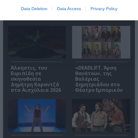
Data Deletion
Data Access
Privacy Policy
Σχετικά Άρθρα
Άλκηστις, του
«DEADLIFT. Άρση
Ευριπίδη σε
θανάτου», της
σκηνοθεσία
Βαλέριας
Δημήτρη Καραντζά
Δημητριάδου στο
στα Αισχύλεια 2026
Θέατρο Εμπορικόν