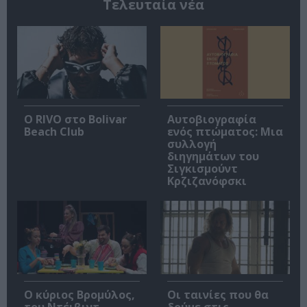
Τελευταία νέα
Ο RIVO στο Bolivar
Αυτοβιογραφία
Beach Club
ενός πτώματος: Μια
συλλογή
διηγημάτων του
Σιγκισμούντ
Κρζιζανόφσκι
O κύριος Βρομύλος,
Οι ταινίες που θα
του Ντέιβιντ
δούμε στις