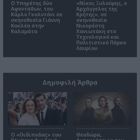
Ο Υπηρέτης δύο
«Νίκος Ξυλούρης, ο
Αφεντάδων, του
Αρχάγγελος της
Κάρλο Γκολντόνι σε
Κρήτης», σε
σκηνοθεσία Γιάννη
σκηνοθεσία
Κακλέα στην
Νικορέστη
Καλαμάτα
Χανιωτάκη στο
Τεχνολογικό και
Πολιτιστικό Πάρκο
Λαυρίου
Δημοφιλή Άρθρα
O «Οιδίποδας» του
Θεοδώρα,