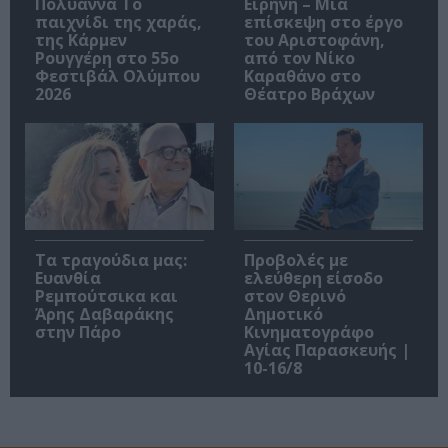
Πολυάννα Το
Ειρήνη – Μια
παιχνίδι της χαράς,
επίσκεψη στο έργο
της Κάρμεν
του Αριστοφάνη,
Ρουγγέρη στο 55ο
από τον Νίκο
Φεστιβάλ Ολύμπου
Καραθάνο στο
2026
Θέατρο Βράχων
Τα τραγούδια μας:
Προβολές με
Ευανθία
ελεύθερη είσοδο
Ρεμπούτσικα και
στον Θερινό
Άρης Δαβαράκης
Δημοτικό
στην Πάρο
Κινηματογράφο
Αγίας Παρασκευής |
10-16/8