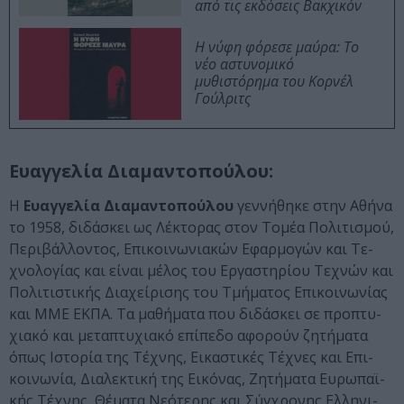
από τις εκδόσεις Βακχικόν
Η νύφη φόρεσε μαύρα: Το
νέο αστυνομικό
μυθιστόρημα του Κορνέλ
Γούλριτς
Ευαγ­γε­λία Δι­α­μα­ντο­πού­λου:
Η
Ευαγ­γε­λία Δι­α­μα­ντο­πού­λου
γεν­νή­θη­κε στην Αθή­να
το 1958, δι­δά­σκει ως Λέ­κτο­ρας στον Το­μέα Πο­λι­τι­σμού,
Πε­ρι­βάλ­λο­ντος, Επι­κοι­νω­νι­α­κών Εφαρ­μο­γών και Τε­
χνο­λο­γί­ας και είναι μέ­λος του Ερ­γα­στη­ρίου Τε­χνών και
Πο­λι­τι­στι­κής Δι­α­χεί­ρι­σης του Τμή­μα­τος Επι­κοι­νω­νί­ας
και ΜΜΕ ΕΚ­ΠΑ. Τα μα­θή­μα­τα που δι­δά­σκει σε προ­πτυ­
χι­α­κό και με­τα­πτυ­χι­α­κό επί­πε­δο αφο­ρούν ζη­τή­μα­τα
όπως Ιστο­ρία της Τέ­χνης, Εικα­στι­κές Τέ­χνες και Επι­
κοι­νω­νία, Δι­α­λε­κτι­κή της Εικό­νας, Ζη­τή­μα­τα Ευρω­πα­ϊ­
κής Τέ­χνης, Θέ­μα­τα Νε­ό­τε­ρης και Σύγ­χρο­νης Ελ­λη­νι­