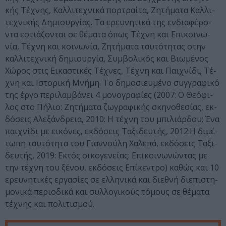
κής Τέ­χνης, Καλ­λι­τε­χνι­κά πορ­τραί­τα, Ζη­τή­μα­τα Καλ­λι­
τε­χνι­κής Δη­μι­ουρ­γί­ας. Τα ερευ­νη­τι­κά της εν­δι­α­φέ­ρο­
ντα εστι­ά­ζο­νται σε θέ­μα­τα όπως Τέ­χνη και Επι­κοι­νω­
νία, Τέ­χνη και κοι­νω­νία, Ζη­τή­μα­τα ταυ­τό­τη­τας στην
καλ­λι­τε­χνι­κή δη­μι­ουρ­γία, Συμ­βο­λι­κός και Βι­ω­μέ­νος
Χώ­ρος στις Εικα­στι­κές Τέ­χνες, Τέ­χνη και Παι­χνί­δι, Τέ­
χνη και Ιστο­ρι­κή Μνή­μη. Το δη­μο­σι­ευ­μέ­νο συγ­γρα­φι­κό
της έρ­γο πε­ρι­λαμ­βά­νει 4 μο­νο­γρα­φί­ες (2007: Ο Θε­ό­φι­
λος στο Πή­λιο: Ζη­τή­μα­τα ζω­γρα­φι­κής σκη­νο­θε­σί­ας, εκ­
δό­σεις Αλε­ξάν­δρεια, 2010: Η τέ­χνη του μπι­λι­άρ­δου: Ένα
παι­χνί­δι με εικό­νες, εκ­δό­σεις Τα­ξι­δευ­τής, 2012:Η δι­μέ­
τω­πη ταυ­τό­τη­τα του Γι­αν­νού­λη Χα­λε­πά, εκ­δό­σεις Τα­ξι­
δευ­τής, 2019: Εκτός οικο­γε­νεί­ας: Επι­κοι­νω­νώ­ντας με
την τέ­χνη του ξέ­νου, εκ­δό­σεις Επί­κε­ντρο) κα­θώς και 10
ερευ­νη­τι­κές ερ­γα­σί­ες σε ελ­λη­νι­κά και δι­ε­θνή δι­ε­πι­στη­
μο­νι­κά πε­ρι­ο­δι­κά και συλ­λο­γι­κούς τό­μους σε θέ­μα­τα
τέ­χνης και πο­λι­τι­σμού.