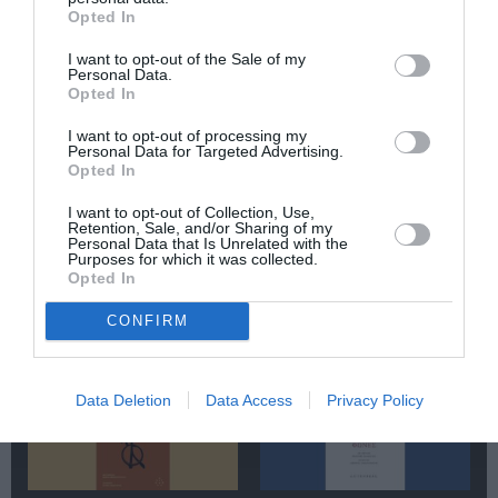
Newsletter
Opted In
Κάθε βδομάδα στο e-mail σας τα τελευταία νέα για
I want to opt-out of the Sale of my
την Τέχνη και τον Πολιτισμό!
Personal Data.
Opted In
I want to opt-out of processing my
Personal Data for Targeted Advertising.
Opted In
Ακολουθήστε το Culturenow.gr
I want to opt-out of Collection, Use,
Retention, Sale, and/or Sharing of my
Personal Data that Is Unrelated with the
Purposes for which it was collected.
Opted In
CONFIRM
Σχετικά Άρθρα
Data Deletion
Data Access
Privacy Policy