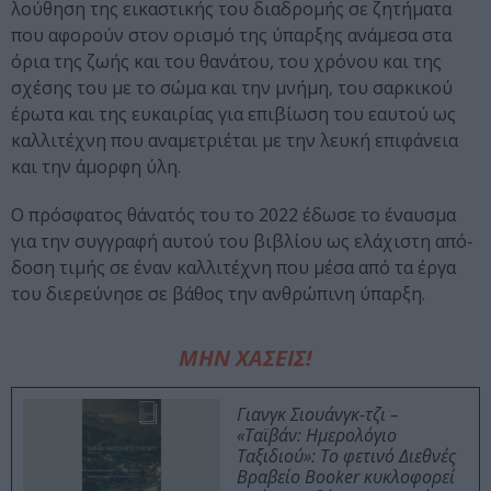
λού­θη­ση της εικα­στι­κής του δι­α­δρο­μής σε ζη­τή­μα­τα
που αφο­ρούν στον ορι­σμό της ύπαρ­ξης ανά­με­σα στα
όρια της ζω­ής και του θα­νά­του, του χρό­νου και της
σχέ­σης του με το σώ­μα και την μνή­μη, του σαρ­κι­κού
έρω­τα και της ευκαι­ρί­ας για επι­βί­ω­ση του εαυ­τού ως
καλ­λι­τέ­χνη που ανα­με­τρι­έ­ται με την λευ­κή επι­φά­νεια
και την άμορ­φη ύλη.
Ο πρό­σφα­τος θά­να­τός του το 2022 έδω­σε το έναυ­σμα
για την συγ­γρα­φή αυτού του βι­βλίου ως ελά­χι­στη από­
δο­ση τι­μής σε έναν καλ­λι­τέ­χνη που μέ­σα από τα έρ­γα
του δι­ε­ρεύ­νη­σε σε βά­θος την αν­θρώ­πι­νη ύπαρ­ξη.
ΜΗΝ ΧΑΣΕΙΣ!
Γιανγκ Σιουάνγκ-τζι –
«Ταϊβάν: Ημερολόγιο
Ταξιδιού»: Το φετινό Διεθνές
Βραβείο Booker κυκλοφορεί