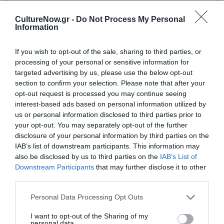
Ταυτότητα
CultureNow.gr -
Do Not Process My Personal
Πληροφορίες έκδοσης:
Εκδόσεις Επίκετρο, Σελίδες: 225,
Information
Τιμή: 17,10€, ISBN 9786182043981
If you wish to opt-out of the sale, sharing to third parties, or
processing of your personal or sensitive information for
Ακολουθήστε το Culturenow.gr στο
Google News
και
targeted advertising by us, please use the below opt-out
μάθετε πρώτοι όλες τις ειδήσεις
section to confirm your selection. Please note that after your
opt-out request is processed you may continue seeing
Δείτε όλα τα
τελευταία νέα
για την Τέχνη και τον
interest-based ads based on personal information utilized by
Πολιτισμό στο
Culturenow.gr
us or personal information disclosed to third parties prior to
your opt-out. You may separately opt-out of the further
disclosure of your personal information by third parties on the
Νέοι Διαγωνισμοί
❯
IAB’s list of downstream participants. This information may
also be disclosed by us to third parties on the
IAB’s List of
Tags
Downstream Participants
that may further disclose it to other
third parties.
ΔΟΚΙΜΙΑ - ΜΕΛΕΤΕΣ
ΕΛΛΗΝΕΣ ΣΥΓΓΡΑΦΕΙΣ
Personal Data Processing Opt Outs
ΖΩΓΡΑΦΙΚΗ
ΖΩΓΡΑΦΟΣ
ΧΡΟΝΗΣ ΜΠΟΤΣΟΓΛΟΥ
I want to opt-out of the Sharing of my
personal data.