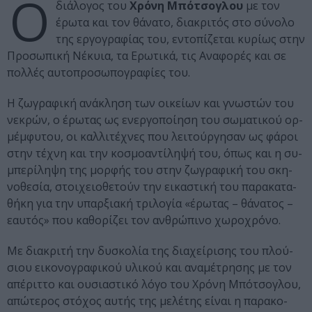
Ο
δι­ά­λο­γος του
Χρό­νη Μπότσογλου
με τον
έρω­τα και τον θά­να­το, δι­α­κρι­τός στο σύ­νο­λο
της ερ­γο­γρα­φί­ας του, εντο­πί­ζε­ται κυ­ρί­ως στην
Προ­σω­πι­κή Νέ­κυ­ια, τα Ερω­τι­κά, τις Ανα­φο­ρές και σε
πολ­λές αυτο­προ­σω­πο­γρα­φί­ες του.
Η ζω­γρα­φι­κή ανά­κλη­ση των οικεί­ων και γνω­στών του
νε­κρών, ο έρω­τας ως ενερ­γο­ποί­η­ση του σω­μα­τι­κού ορ­
μέμ­φυ­του, οι καλ­λι­τέ­χνες που λει­τούρ­γη­σαν ως φά­ροι
στην τέ­χνη και την κο­σμο­α­ντί­λη­ψή του, όπως και η συ­
μπε­ρί­λη­ψη της μορ­φής του στην ζω­γρα­φι­κή του σκη­
νο­θε­σία, στοι­χει­ο­θε­τούν την εικα­στι­κή του πα­ρα­κα­τα­
θή­κη για την υπαρ­ξι­α­κή τρι­λο­γία «έρω­τας – θά­να­τος –
εαυ­τός» που κα­θο­ρί­ζει τον αν­θρώ­πι­νο χω­ρο­χρό­νο.
Με δι­α­κρι­τή την δυ­σκο­λία της δι­α­χεί­ρι­σης του πλού­
σιου εικο­νο­γρα­φι­κού υλι­κού και ανα­μέ­τρη­σης με τον
απέ­ριτ­το και ουσι­α­στι­κό λό­γο του Χρό­νη Μπό­τσο­γλου,
απώ­τε­ρος στό­χος αυτής της με­λέ­της είναι η πα­ρα­κο­