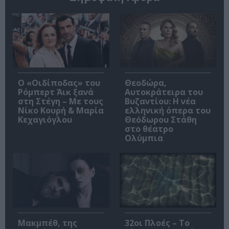
O «Οιδίποδας» του
Θεοδώρα,
Ρόμπερτ Άικ ξανά
Αυτοκράτειρα του
στη Στέγη – Με τους
Βυζαντίου: Η νέα
Νίκο Κουρή & Μαρία
ελληνική όπερα του
Κεχαγιόγλου
Θεόδωρου Στάθη
στο θέατρο
Ολύμπια
Μακμπέθ, της
32οι Πλοές – Το