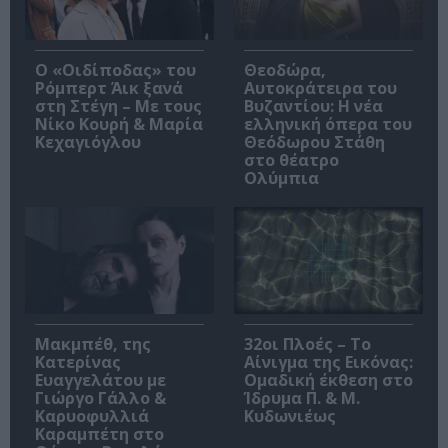
O «Οιδίποδας» του
Θεοδώρα,
Ρόμπερτ Άικ ξανά
Αυτοκράτειρα του
στη Στέγη – Με τους
Βυζαντίου: Η νέα
Νίκο Κουρή & Μαρία
ελληνική όπερα του
Κεχαγιόγλου
Θεόδωρου Στάθη
στο θέατρο
Ολύμπια
Μακμπέθ, της
32οι Πλοές – Το
Κατερίνας
Αίνιγμα της Εικόνας:
Ευαγγελάτου με
Ομαδική έκθεση στο
Γιώργο Γάλλο &
Ίδρυμα Π. & Μ.
Καρυοφυλλιά
Κυδωνιέως
Καραμπέτη στο