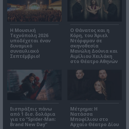
Η Μουσική
Ο Θάνατος και η
Τεχνόπολη 2026
Κόρη, του Άριελ
υποδέχεται έναν
Ντόρφμαν σε
δυναμικό
σκηνοθεσία
συναυλιακό
Μανώλη Δούνια και
Σεπτέμβριο!
Αιμίλιου Χειλάκη
στο Θέατρο Αθηνών
Εισπράξεις πάνω
Μέτρημα: Η
από 1 δισ. δολάρια
Νατάσσα
για το “Spider-Man:
Μποφίλιου στο
Brand New Day”
Αρχαίο Θέατρο Δίου