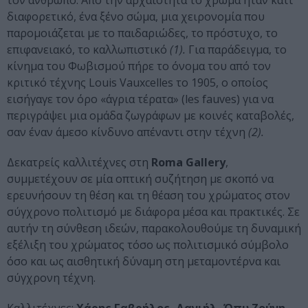
τον άνθρωπο. Από την αρχαιότητα το χρώμα ήταν κάτι
διαφορετικό, ένα ξένο σώμα, μια χειρονομία που
παρομοιάζεται με το παιδαριώδες, το πρόστυχο, το
επιφανειακό, το καλλωπιστικό
(1).
Για παράδειγμα, το
κίνημα του Φωβισμού πήρε το όνομα του από τον
κριτικό τέχνης Louis Vauxcelles το 1905, ο οποίος
εισήγαγε τον όρο «άγρια τέρατα» (les fauves) για να
περιγράψει μια ομάδα ζωγράφων με κοινές καταβολές,
σαν έναν άμεσο κίνδυνο απέναντι στην τέχνη
(2).
Δεκατρείς καλλιτέχνες στη
Roma Gallery
,
συμμετέχουν σε μία οπτική συζήτηση με σκοπό να
ερευνήσουν τη θέση και τη θέαση του χρώματος στον
σύγχρονο πολιτισμό με διάφορα μέσα και πρακτικές. Σε
αυτήν τη σύνθεση ιδεών, παρακολουθούμε τη δυναμική
εξέλιξη του χρώματος τόσο ως πολιτισμικό σύμβολο
όσο και ως αισθητική δύναμη στη μεταμοντέρνα και
σύγχρονη τέχνη.