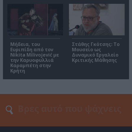
Μήδεια, του
Στάθης Γκότσης: Το
Ευριπίδη από τον
Μουσείο ως
Nikita Milivojević με
Δυναμικό Εργαλείο
την Καρυοφυλλιά
Κριτικής Μάθησης
Καραμπέτη στην
Κρήτη