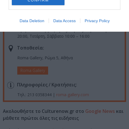
CONFIRM
Ημερομηνία:
04/06/2024
06/07/2024
Από:
Εως:
Data Deletion
Data Access
Privacy Policy
Εγκαίνια: Τρίτη 4 Ιουνίου 2024, 19.30 - 21.00
Ωράριο λειτουργίας: Τρίτη, Πέμπτη, Παρασκευή 10:00 –
20:00, Τετάρτη, Σάββατο 10:00 – 16:00
Τοποθεσία:
Roma Gallery, Ρώμα 5, Αθήνα
Roma Gallery
Πληροφορίες / Κρατήσεις:
Τηλ.: 213 0358344 |
roma-gallery.com
Ακολουθήστε το Culturenow.gr στο
Google News
και
μάθετε πρώτοι όλες τις ειδήσεις