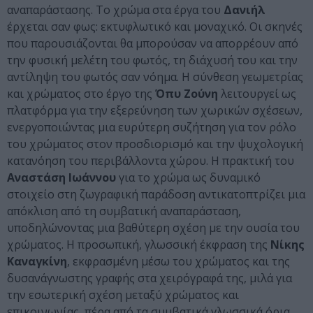
αναπαράστασης. Το χρώμα στα έργα του
Δανιήλ
έρχεται σαν φως: εκτυφλωτικό και μοναχικό. Οι σκηνές
που παρουσιάζονται θα μπορούσαν να απορρέουν από
την φυσική μελέτη του φωτός, τη διάχυσή του και την
αντίληψη του φωτός σαν νόημα. Η σύνθεση γεωμετρίας
και χρώματος στο έργο της
Όπυ Ζούνη
λειτουργεί ως
πλατφόρμα για την εξερεύνηση των χωρικών σχέσεων,
ενεργοποιώντας μια ευρύτερη συζήτηση για τον ρόλο
του χρώματος στον προσδιορισμό και την ψυχολογική
κατανόηση του περιβάλλοντα χώρου. Η πρακτική του
Αναστάση Ιωάννου
για το χρώμα ως δυναμικό
στοιχείο στη ζωγραφική παράδοση αντικατοπτρίζει μια
απόκλιση από τη συμβατική αναπαράσταση,
υποδηλώνοντας μια βαθύτερη σχέση με την ουσία του
χρώματος. Η προσωπική, γλωσσική έκφραση της
Νίκης
Καναγκίνη
, εκφρασμένη μέσω του χρώματος και της
δυσανάγνωστης γραφής στα χειρόγραφά της, μιλά για
την εσωτερική σχέση μεταξύ χρώματος και
επικοινωνίας, πέρα από τα συμβατικά γλωσσικά όρια.