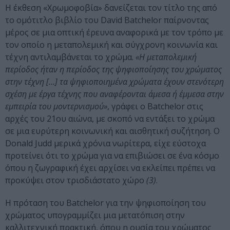
Η έκθεση «Χρωμοφοβία» δανείζεται τον τίτλο της από
το ομότιτλο βιβλίο του David Batchelor παίρνοντας
μέρος σε μια οπτική έρευνα αναφορικά με τον τρόπο με
τον οποίο η μεταπολεμική και σύγχρονη κοινωνία και
τέχνη αντιλαμβάνεται το χρώμα.
«Η μεταπολεμική
περίοδος ήταν η περίοδος της ψηφιοποίησης του χρώματος
στην τέχνη […] τα ψηφιοποιημένα χρώματα έχουν στενότερη
σχέση με έργα τέχνης που αναφέρονται άμεσα ή έμμεσα στην
εμπειρία του μοντερνισμού»
, γράφει ο Batchelor στις
αρχές του 21ου αιώνα, με σκοπό να εντάξει το χρώμα
σε μια ευρύτερη κοινωνική και αισθητική συζήτηση. Ο
Donald Judd μερικά χρόνια νωρίτερα, είχε εύστοχα
προτείνει ότι το χρώμα για να επιβιώσει σε ένα κόσμο
όπου η ζωγραφική έχει αρχίσει να εκλείπει πρέπει να
προκύψει στον τρισδιάστατο χώρο
(3)
.
Η πρόταση του Batchelor για την ψηφιοποίηση του
χρώματος υπογραμμίζει μια μετατόπιση στην
καλλιτεχνική πρακτική, όπου η ουσία του χρώματος