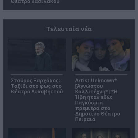
Θέατρο Βασιλάκου
Τελευταία νέα
Σταύρος Ξαρχάκος:
Artist Unknown*
Ταξίδι στο φως στο
[Αγνώστου
Θέατρο Λυκαβηττού
Καλλιτέχνη*] *Η
Ήβη ήταν εδώ:
Παγκόσμια
πρεμιέρα στο
Δημοτικό Θέατρο
Πειραιά