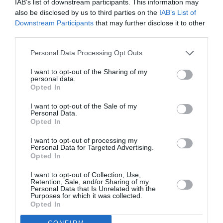
IAB’s list of downstream participants. This information may
είναι τόσο δυναμικό όσο και τα μηνύματα που
also be disclosed by us to third parties on the
IAB’s List of
επικοινωνεί. Είναι αποπνικτικό όπως η
Downstream Participants
that may further disclose it to other
υπερκατανάλωση και η καταστροφή του
third parties.
περιβάλλοντος, έννοιες στις οποίες εναντιώνεται
Personal Data Processing Opt Outs
συνειδητά στην πρακτική του.
I want to opt-out of the Sharing of my
Κείμενο:
Αθηνά Λασηθιωτάκη
(φοιτ. Ιστορίας Τέχνης)
personal data.
Opted In
(1) David Batchelor, Chromophobia (London: Reaktion
I want to opt-out of the Sale of my
Books, 2000).
Personal Data.
(2) Vauxcelles, Gil Blas, 20 March 1907
Opted In
(3) Pollack, Maika. “‘Donald Judd Writings.’” BOMB, no. 138
I want to opt-out of processing my
(2016): 25–26.
Personal Data for Targeted Advertising.
Opted In
Κεντρική φωτογραφία θέματος: Λεωνίδας Τσιριγκούλης,
I want to opt-out of Collection, Use,
Χωρίς Τίτλο, 2000, Μεικτή τεχνική σε ξύλο, 50 x 50 x 15 εκ.
Retention, Sale, and/or Sharing of my
Personal Data that Is Unrelated with the
Purposes for which it was collected.
Opted In
Ταυτότητα Εκδήλωσης