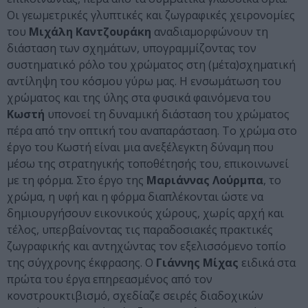
Οι γεωμετρικές γλυπτικές και ζωγραφικές χειρονομίες
του
Μιχάλη Καντζουράκη
αναδιαμορφώνουν τη
διάσταση των σχημάτων, υπογραμμίζοντας τον
συστηματικό ρόλο του χρώματος στη (μέτα)σχηματική
αντίληψη του κόσμου γύρω μας. Η ενσωμάτωση του
χρώματος και της ύλης στα φυσικά φαινόμενα του
Κωστή
υπονοεί τη δυναμική διάσταση του χρώματος
πέρα από την οπτική του αναπαράσταση. Το χρώμα στο
έργο του Κωστή είναι μια ανεξέλεγκτη δύναμη που
μέσω της στρατηγικής τοποθέτησής του, επικοινωνεί
με τη φόρμα. Στο έργο της
Μαριάννας Λούρμπα
, το
χρώμα, η υφή και η φόρμα διαπλέκονται ώστε να
δημιουργήσουν εικονικούς χώρους, χωρίς αρχή και
τέλος, υπερβαίνοντας τις παραδοσιακές πρακτικές
ζωγραφικής και αντηχώντας τον εξελισσόμενο τοπίο
της σύγχρονης έκφρασης. O
Γιάννης Μίχας
ειδικά στα
πρώτα του έργα επηρεασμένος από τον
κονστρουκτιβισμό, σχεδίαζε σειρές διαδοχικών