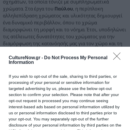
σχημάτων, τα οποία τόνιζε με συμπληρωματικά
χρώματα. Στα έργα του
Παύλου
, η περίπλοκη
αλληλεπίδραση χρώματος και υλικότητας δημιουργεί
ένα δυναμικό περιβάλλον, όπου το χρώμα
διαμορφώνει τη μορφή και το νόημα. Έτσι, υποδηλώνει
τις ατέλειωτες δυνατότητες του χρώματος για την
διαμόρφωση της κατανόησής μας για τον χώρο και τη
σύνθεση. Τα έργα του
Βασίλη Σκυλάκου
, αν θα
μπορούσαμε να τα εντάξουμε σε περιόδους, είτε στην
CultureNow.gr -
Do Not Process My Personal
Information
πρώτη ζωγραφική, είτε στην δεύτερη μινιμαλιστική
περίοδό του, παρουσιάζουν το χρώμα σαν μέρος της
If you wish to opt-out of the sale, sharing to third parties, or
υλικής ταυτότητας του αντικειμένου. Το χρώμα
processing of your personal or sensitive information for
διαχωρίζει, καλλωπίζει, επισημαίνει, θυμίζει, όπως και
targeted advertising by us, please use the below opt-out
τα αντικείμενα που χρησιμοποιεί. Η συστηματική
section to confirm your selection. Please note that after your
διαχείριση των υλικών του
Γιώργου Τσακίρη
opt-out request is processed you may continue seeing
εκπέμπει μια αίσθηση δομημένου, οργανικού χώρου,
interest-based ads based on personal information utilized by
προτρέποντας την αλληλεπίδραση μεταξύ χρώματος
us or personal information disclosed to third parties prior to
your opt-out. You may separately opt-out of the further
και υλικότητας προκειμένου να δημιουργήσει την
disclosure of your personal information by third parties on the
φόρμα. Το χρώμα στα έργα του
Λεωνίδα Τσιριγκούλη