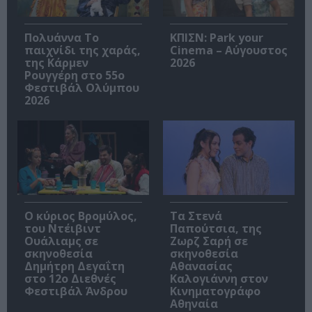
Πολυάννα Το
ΚΠΙΣΝ: Park your
παιχνίδι της χαράς,
Cinema – Αύγουστος
της Κάρμεν
2026
Ρουγγέρη στο 55ο
Φεστιβάλ Ολύμπου
2026
O κύριος Βρομύλος,
Τα Στενά
του Ντέιβιντ
Παπούτσια, της
Ουάλιαμς σε
Ζωρζ Σαρή σε
σκηνοθεσία
σκηνοθεσία
Δημήτρη Δεγαΐτη
Αθανασίας
στο 12ο Διεθνές
Καλογιάννη στον
Φεστιβάλ Άνδρου
Κινηματογράφο
Αθηναία