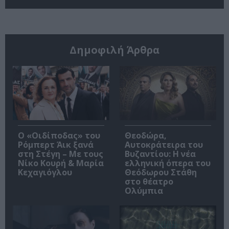
Δημοφιλή Άρθρα
O «Οιδίποδας» του
Θεοδώρα,
Ρόμπερτ Άικ ξανά
Αυτοκράτειρα του
στη Στέγη – Με τους
Βυζαντίου: Η νέα
Νίκο Κουρή & Μαρία
ελληνική όπερα του
Κεχαγιόγλου
Θεόδωρου Στάθη
στο θέατρο
Ολύμπια