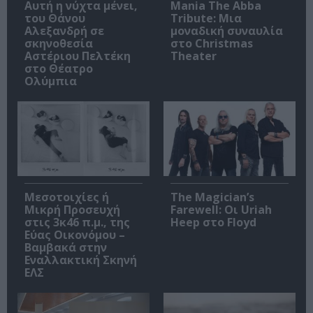
Αυτή η νύχτα μένει,
Mania The Abba
του Θάνου
Tribute: Μια
Αλεξανδρή σε
μοναδική συναυλία
σκηνοθεσία
στο Christmas
Αστέριου Πελτέκη
Theater
στο Θέατρο
Ολύμπια
Μεσοτοιχίες ή
The Magician’s
Μικρή Προσευχή
Farewell: Οι Uriah
στις 3κ46 π.μ., της
Heep στο Floyd
Εύας Οικονόμου –
Βαμβακά στην
Εναλλακτική Σκηνή
ΕΛΣ