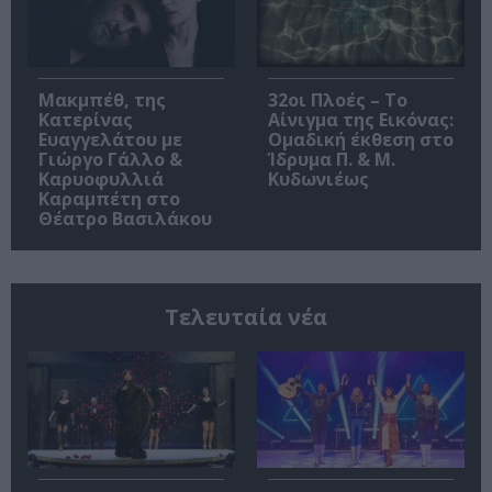
Μακμπέθ, της
32οι Πλοές – Το
Κατερίνας
Αίνιγμα της Εικόνας:
Ευαγγελάτου με
Ομαδική έκθεση στο
Γιώργο Γάλλο &
Ίδρυμα Π. & Μ.
Καρυοφυλλιά
Κυδωνιέως
Καραμπέτη στο
Θέατρο Βασιλάκου
Τελευταία νέα