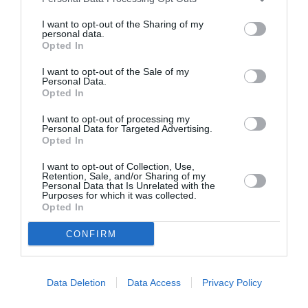
• «
Αήρ και ύδωρ
» | Κυριακή 22 Δεκεμβρίου, ώρα 10:30
I want to opt-out of the Sharing of my
π.μ.
personal data.
Opted In
Ταυτότητα Εκδήλωσης
I want to opt-out of the Sale of my
Personal Data.
Opted In
Ημερομηνία:
I want to opt-out of processing my
01/12/2019
22/12/2019
Από:
Εως:
Personal Data for Targeted Advertising.
Opted In
Ώρα προσέλευσης: 30’ πριν την έναρξη της δράσης/
εργαστηρίου
I want to opt-out of Collection, Use,
Retention, Sale, and/or Sharing of my
Personal Data that Is Unrelated with the
Τοποθεσία:
Purposes for which it was collected.
Opted In
«Μουσείο Κοτσανά Αρχαίας Ελληνικής Τεχνολογίας»,
Πινδάρου 6 & Ακαδημίας, Κολωνάκι, Αθήνα
CONFIRM
Μουσείο Αρχαίας Ελληνικής Τεχνολογίας Κώστα
Κοτσανά
Data Deletion
Data Access
Privacy Policy
Πληροφορίες / Κρατήσεις: