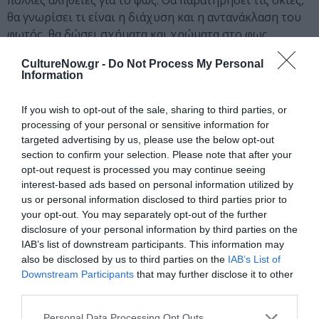
πολλές αλήθειες για το φως. Θα παρατηρήσει τις σκιές,
θα γνωρίσει τι είναι η διάχυση και η αντανάκλαση του
φωτός, θα δώσει σχήματα και χρώματα στο φως.
Ώσπου, τελικά, εμείς, θα τον βοηθήσουμε να φτάσει στο
CultureNow.gr -
Do Not Process My Personal
αληθινό «φως» που κρύβουν τα Χριστούγεννα!
Information
Ημερομηνία διεξαγωγής: Σάββατο 28/12/2019 | Ώρα
If you wish to opt-out of the sale, sharing to third parties, or
διεξαγωγής: 12:00 μ.μ. | Διάρκεια εργαστηρίου: 60’
processing of your personal or sensitive information for
| Κόστος συμμετοχής: 8 ευρώ/παιδί
targeted advertising by us, please use the below opt-out
section to confirm your selection. Please note that after your
Και φυσικά κάθε Κυριακή του Δεκεμβρίου, το Μουσείο
opt-out request is processed you may continue seeing
προτείνει στους μικρούς και μεγάλους φίλους του ένα
interest-based ads based on personal information utilized by
διαφορετικό εκπαιδευτικό εργαστήριο!
us or personal information disclosed to third parties prior to
your opt-out. You may separately opt-out of the further
• «
Τηλεπικοινωνίες και κρυπτογραφία
»| Κυριακή
disclosure of your personal information by third parties on the
IAB’s list of downstream participants. This information may
1η Δεκεμβρίου, ώρα 10:30 π.μ.
also be disclosed by us to third parties on the
IAB’s List of
• «
Αρχαία ελληνικά παιχνίδια στρατηγικής
»|
Downstream Participants
that may further disclose it to other
Κυριακή 8 Δεκεμβρίου, ώρα 10:30 π.μ.
third parties.
• «
Υπολογιστικές μηχανές της Αρχαιότητας
» |
Κυριακή 15 Δεκεμβρίου, ώρα 10:30 π.μ.
Personal Data Processing Opt Outs