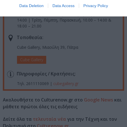
Data Deletion
Data Access
Privacy Policy
Εγκαίνια: Παρασκευή, 6 Μαΐου 2022, 20.00 – 22.00
Ώρες λειτουργίας: Δευτέρα, Τετάρτη, Σάββατο, 10.00 –
14.00 | Τρίτη, Πέμπτη, Παρασκευή, 10.00 – 14.00 &
18.00 – 21.00
Τοποθεσία:
Cube Gallery, Μιαούλη 39, Πάτρα
Cube Gallery
Πληροφορίες / Κρατήσεις:
Τηλ. 2611110069 |
cubegallery.gr
Ακολουθήστε το Culturenow.gr στο
Google News
και
μάθετε πρώτοι όλες τις ειδήσεις
Δείτε όλα τα
τελευταία νέα
για την Τέχνη και τον
Πολιτισμό στο
Culturenow.gr