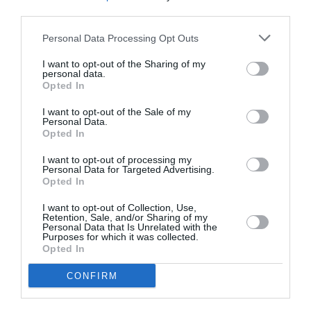
third parties.
Πάτρα
2000, Άνθρωπος ο εσώτερος χώρος, Γκαλερί Ζέρβας,
Personal Data Processing Opt Outs
Ρίο Πάτρας
1996, Απόφοιτοι Α.Σ.Κ.Τ., Δημοτική Πινακοθήκη
I want to opt-out of the Sharing of my
personal data.
Αλεξανδρούπολης
Opted In
1996, Απόφοιτοι ’95 της Α.Σ.Κ.Τ., Εθνική Πινακοθήκη
Αθήνας
I want to opt-out of the Sale of my
Personal Data.
1995, 5 Απόφοιτοι της Α.Σ.Κ.Τ., Κέντρο Νεότητας
Opted In
Δίαυλος Βόλος
I want to opt-out of processing my
1986, Νέοι Εικαστικοί Πάτρας, 1ο Βραβείο, ΑΣΤΗΡ,
Personal Data for Targeted Advertising.
Πάτρα
Opted In
1985, Νέοι Εικαστικοί Πάτρας, Δημοτική Πινακοθήκη
I want to opt-out of Collection, Use,
Πάτρας
Retention, Sale, and/or Sharing of my
Personal Data that Is Unrelated with the
Purposes for which it was collected.
Opted In
Ταυτότητα Εκδήλωσης
CONFIRM
Ημερομηνία:
06/05/2022
28/05/2022
Από:
Εως: