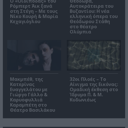
O «Οιδίποδας» του
Θεοδώρα,
Ρόμπερτ Άικ ξανά
Αυτοκράτειρα του
στη Στέγη – Με τους
Βυζαντίου: Η νέα
Νίκο Κουρή & Μαρία
ελληνική όπερα του
Κεχαγιόγλου
Θεόδωρου Στάθη
στο θέατρο
Ολύμπια
Μακμπέθ, της
32οι Πλοές – Το
Κατερίνας
Αίνιγμα της Εικόνας:
Ευαγγελάτου με
Ομαδική έκθεση στο
Γιώργο Γάλλο &
Ίδρυμα Π. & Μ.
Καρυοφυλλιά
Κυδωνιέως
Καραμπέτη στο
Θέατρο Βασιλάκου