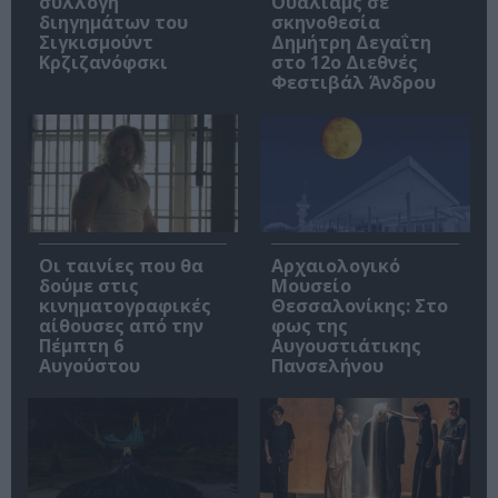
συλλογή
Ουάλιαμς σε
διηγημάτων του
σκηνοθεσία
Σιγκισμούντ
Δημήτρη Δεγαΐτη
Κρζιζανόφσκι
στο 12ο Διεθνές
Φεστιβάλ Άνδρου
Οι ταινίες που θα
Αρχαιολογικό
δούμε στις
Μουσείο
κινηματογραφικές
Θεσσαλονίκης: Στο
αίθουσες από την
φως της
Πέμπτη 6
Αυγουστιάτικης
Αυγούστου
Πανσελήνου