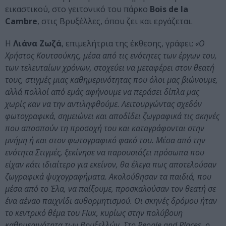
εικαστικού, στο γειτονικό του πάρκο
Bois de la
Cambre
, στις Βρυξέλλες, όπου ζει και εργάζεται.
Η
Λιάνα Ζωζά
, επιμελήτρια της έκθεσης, γράφει:
«Ο
Χρήστος Κουτσούκης, μέσα από τις ενότητες των έργων του,
των τελευταίων χρόνων, στοχεύει να μεταφέρει στον θεατή
τους, στιγμές μιας καθημερινότητας που όλοι μας βιώνουμε,
αλλά πολλοί από εμάς αφήνουμε να περάσει δίπλα μας
χωρίς καν να την αντιληφθούμε. Λειτουργώντας σχεδόν
φωτογραφικά, σημειώνει και αποδίδει ζωγραφικά τις σκηνές
που αποσπούν τη προσοχή του και καταγράφονται στην
μνήμη ή και στον φωτογραφικό φακό του. Μέσα από την
ενότητα Στιγμές, ξεκίνησε να παρουσιάζει πρόσωπα που
είχαν κάτι ιδιαίτερο για εκείνον, θα έλεγα πως αποτελούσαν
ζωγραφικά ψυχογραφήματα. Ακολούθησαν τα παιδιά, που
μέσα από το Έλα, να παίξουμε, προσκαλούσαν τον θεατή σε
ένα αέναο παιχνίδι αυθορμητισμού. Οι σκηνές δρόμου ήταν
το κεντρικό θέμα του Flux, κυρίως στην πολύβουη
καθημερινότητα των Βρυξελλών. Στο People and Places, ο