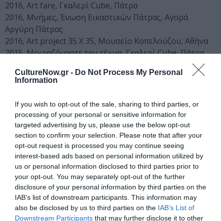
2016, Art fare, Γκαλερί Cube, Πάτρα
2016, Μνήμες, Ένωση Εικαστικών Πάτρας, Αγορά
Αργύρη Πάτρας
2016, Art project 35 X 35, Μουσείο Κοπελούζου, Αθήνα
2015, Μοιραζόμαστε την τέχνη, Γκαλερί Cube, Πάτρα
2014, Τιμή στο Δάσκαλο, Διεθνές Φεστιβάλ Πάτρας,
CultureNow.gr -
Do Not Process My Personal
Αγορά Αργύρη Πάτρα
Information
2014, Μπλε ιστορίες, Γκαλερί Cube, Πάτρα
2013, Μοιραζόμαστε την τέχνη, Γκαλερί Cube, Πάτρα
If you wish to opt-out of the sale, sharing to third parties, or
2013, Ηπειρώτες Εικαστικοί, Αθαμανικό Κέντρο Τέχνης,
processing of your personal or sensitive information for
Κ. Αθαμάνιο
targeted advertising by us, please use the below opt-out
2012, Μοιραζόμαστε την τέχνη, Γκαλερί Cube, Πάτρα
section to confirm your selection. Please note that after your
opt-out request is processed you may continue seeing
2012, Ένωση Εικαστικών Πάτρας, Παλαιά Δημοτικά
interest-based ads based on personal information utilized by
Λουτρά, Πάτρα
us or personal information disclosed to third parties prior to
2012, Τέχνη & Τεχνολογία, Μουσείο Επιστημών
your opt-out. You may separately opt-out of the further
Πανεπιστημίου Πατρών
disclosure of your personal information by third parties on the
2011, Ο κήπος με τις αυταπάτες, Γκαλερί Cube, Πάτρα
IAB’s list of downstream participants. This information may
2006, Εικαστικοί Πάτρας, Πολυχώρος Ιντεάλ Πάτρας
also be disclosed by us to third parties on the
IAB’s List of
2006, 3ο Διεθνές Συμπόσιο Ζωγραφικής, Βεσομάρε
Downstream Participants
that may further disclose it to other