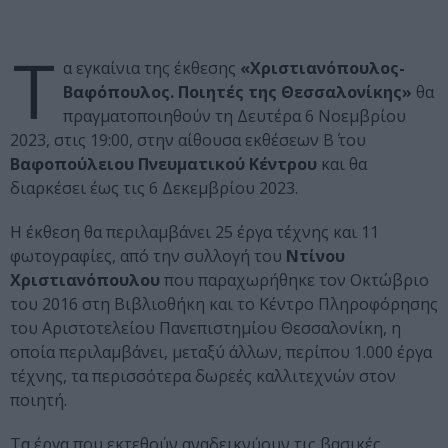
Τ
α εγκαίνια της έκθεσης
«Χριστιανόπουλος-
Βαφόπουλος. Ποιητές της Θεσσαλονίκης»
θα
πραγματοποιηθούν τη Δευτέρα 6 Νοεμβρίου
2023, στις 19:00, στην αίθουσα εκθέσεων Β΄ του
Βαφοπούλειου Πνευματικού Κέντρου
και θα
διαρκέσει έως τις 6 Δεκεμβρίου 2023.
Η έκθεση θα περιλαμβάνει 25 έργα τέχνης και 11
φωτογραφίες, από την συλλογή του
Ντίνου
Χριστιανόπουλου
που παραχωρήθηκε τον Οκτώβριο
του 2016 στη Βιβλιοθήκη και το Κέντρο Πληροφόρησης
του Αριστοτελείου Πανεπιστημίου Θεσσαλονίκη, η
οποία περιλαμβάνει, μεταξύ άλλων, περίπου 1.000 έργα
τέχνης, τα περισσότερα δωρεές καλλιτεχνών στον
ποιητή.
Τα έργα που εκτεθούν αναδεικνύουν τις βασικές