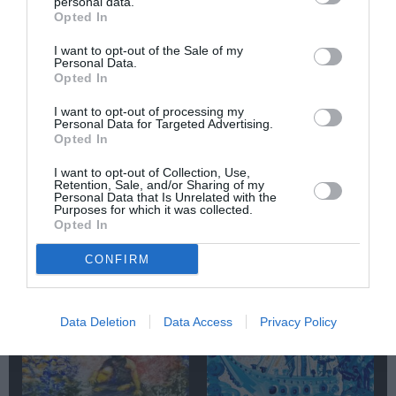
personal data.
Newsletter
Opted In
Κάθε βδομάδα στο e-mail σας τα τελευταία νέα για
I want to opt-out of the Sale of my
την Τέχνη και τον Πολιτισμό!
Personal Data.
Opted In
I want to opt-out of processing my
Personal Data for Targeted Advertising.
Opted In
I want to opt-out of Collection, Use,
Ακολουθήστε το Culturenow.gr
Retention, Sale, and/or Sharing of my
Personal Data that Is Unrelated with the
Purposes for which it was collected.
Opted In
CONFIRM
Σχετικά Άρθρα
Data Deletion
Data Access
Privacy Policy