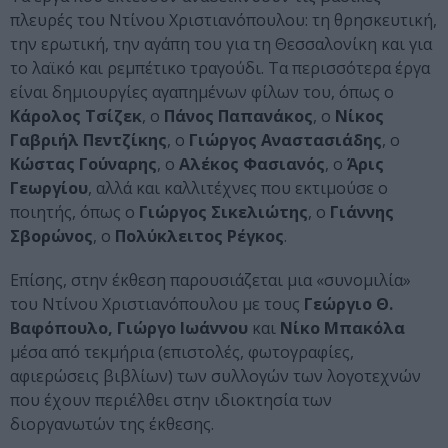
πλευρές του Ντίνου Χριστιανόπουλου: τη θρησκευτική,
την ερωτική, την αγάπη του για τη Θεσσαλονίκη και για
το λαϊκό και ρεμπέτικο τραγούδι. Τα περισσότερα έργα
είναι δημιουργίες αγαπημένων φίλων του, όπως ο
Κάρολος Τσίζεκ
, ο
Πάνος Παπανάκος
, ο
Νίκος
Γαβριήλ Πεντζίκης
, ο
Γιώργος Αναστασιάδης
, ο
Κώστας Γούναρης
, ο
Αλέκος Φασιανός
, ο
Άρις
Γεωργίου
, αλλά και καλλιτέχνες που εκτιμούσε ο
ποιητής, όπως ο
Γιώργος Σικελιώτης
, ο
Γιάννης
Σβορώνος
, ο
Πολύκλειτος Ρέγκος
.
Επίσης, στην έκθεση παρουσιάζεται μια «συνομιλία»
του Ντίνου Χριστιανόπουλου με τους
Γεώργιο Θ.
Βαφόπουλο, Γιώργο Ιωάννου
και
Νίκο Μπακόλα
μέσα από τεκμήρια (επιστολές, φωτογραφίες,
αφιερώσεις βιβλίων) των συλλογών των λογοτεχνών
που έχουν περιέλθει στην ιδιοκτησία των
διοργανωτών της έκθεσης.