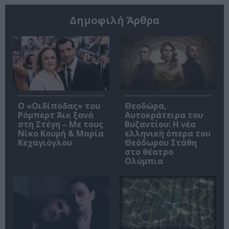
Δημοφιλή Άρθρα
O «Οιδίποδας» του
Θεοδώρα,
Ρόμπερτ Άικ ξανά
Αυτοκράτειρα του
στη Στέγη – Με τους
Βυζαντίου: Η νέα
Νίκο Κουρή & Μαρία
ελληνική όπερα του
Κεχαγιόγλου
Θεόδωρου Στάθη
στο θέατρο
Ολύμπια