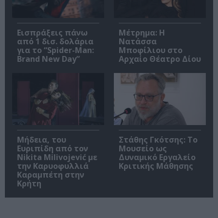
Εισπράξεις πάνω
Μέτρημα: Η
από 1 δισ. δολάρια
Νατάσσα
για το “Spider-Man:
Μποφίλιου στο
Brand New Day”
Αρχαίο Θέατρο Δίου
Μήδεια, του
Στάθης Γκότσης: Το
Ευριπίδη από τον
Μουσείο ως
Nikita Milivojević με
Δυναμικό Εργαλείο
την Καρυοφυλλιά
Κριτικής Μάθησης
Καραμπέτη στην
Κρήτη