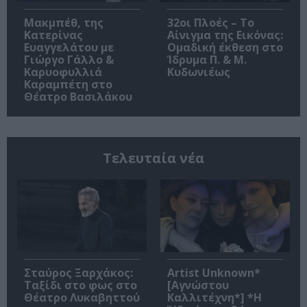
Μακμπέθ, της
32οι Πλοές – Το
Κατερίνας
Αίνιγμα της Εικόνας:
Ευαγγελάτου με
Ομαδική έκθεση στο
Γιώργο Γάλλο &
Ίδρυμα Π. & Μ.
Καρυοφυλλιά
Κυδωνιέως
Καραμπέτη στο
Θέατρο Βασιλάκου
Τελευταία νέα
Σταύρος Ξαρχάκος:
Artist Unknown*
Ταξίδι στο φως στο
[Αγνώστου
Θέατρο Λυκαβηττού
Καλλιτέχνη*] *Η