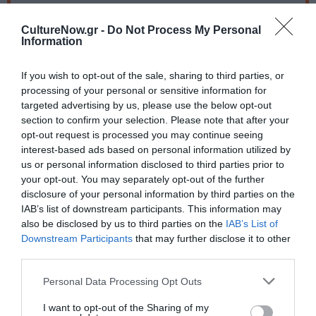
Πληροφορίες / Κρατήσεις:
CultureNow.gr -
Do Not Process My Personal
Τηλ.: 2313318700
Information
Ακολουθήστε το Culturenow.gr στο
Google News
και
If you wish to opt-out of the sale, sharing to third parties, or
processing of your personal or sensitive information for
μάθετε πρώτοι όλες τις ειδήσεις
targeted advertising by us, please use the below opt-out
section to confirm your selection. Please note that after your
Δείτε όλα τα
τελευταία νέα
για την Τέχνη και τον
opt-out request is processed you may continue seeing
Πολιτισμό στο
Culturenow.gr
interest-based ads based on personal information utilized by
us or personal information disclosed to third parties prior to
Νέοι Διαγωνισμοί
❯
your opt-out. You may separately opt-out of the further
disclosure of your personal information by third parties on the
IAB’s list of downstream participants. This information may
Tags
also be disclosed by us to third parties on the
IAB’s List of
Downstream Participants
that may further disclose it to other
ΑΛΕΚΟΣ ΦΑΣΙΑΝΟΣ
ΕΙΚΑΣΤΙΚΕΣ ΕΚΘΕΣΕΙΣ
third parties.
ΖΩΓΡΑΦΙΚΗ
ΖΩΓΡΑΦΟΣ
Personal Data Processing Opt Outs
ΝΤΙΝΟΣ ΧΡΙΣΤΙΑΝΟΠΟΥΛΟΣ
ΦΩΤΟΓΡΑΦΙΑ
I want to opt-out of the Sharing of my