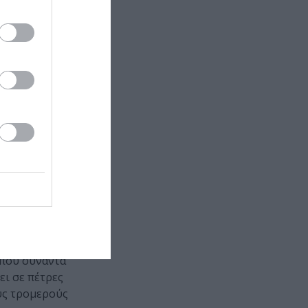
κιλεφ
ρώτος καρπός
Νοεμβρίου
έλ Φοκίν και
ηρεάστηκε
ηρές αρμονίες
μιουργία ενός
ισμού.
κολουθεί την
 του χαρίζει
όπου συναντά
ει σε πέτρες
ους τρομερούς