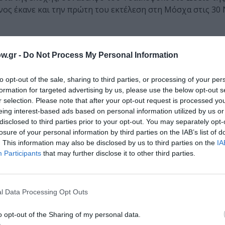
ίνος έκανε και την πρώτη του εκτέλεση στη Μόσχα στις 3
w.gr -
Do Not Process My Personal Information
ld) ξεκίνησε να γράφεται στην Σαντορίνη το 2008. Είναι 
ψωδία λ (Νέκυια) της Οδύσσειας του Ομήρου. Το λιμπρέτ
to opt-out of the sale, sharing to third parties, or processing of your per
γο Ρούσσο.
formation for targeted advertising by us, please use the below opt-out s
r selection. Please note that after your opt-out request is processed y
ήστρα και ολοκληρώθηκε το 2025 στην Αθήνα. Στο έργο π
eing interest-based ads based on personal information utilized by us or
disclosed to third parties prior to your opt-out. You may separately opt-
 ο πόνος αλλά και η δικαίωση του Οδυσσέα από το ταξίδι τ
losure of your personal information by third parties on the IAB’s list of
όστος για την πατρίδα, την Ιθάκη, που οδήγησε τον Οδυσσ
. This information may also be disclosed by us to third parties on the
IA
στον Κάτω Κόσμο παρουσιάζονται μέσα από σκληρές αρμονί
Participants
that may further disclose it to other third parties.
γρήγορα ρυθμικά και μελωδικά περάσματα.
λέτου (1945)
l Data Processing Opt Outs
ωτιάς – Παραλλαγές – Παντομίμα Ι – Pas de deux είναι
 Παντομίμα ΙΙΙ – Ροντό – Σατανικός χορός – Νανούρισμ
o opt-out of the Sharing of my personal data.