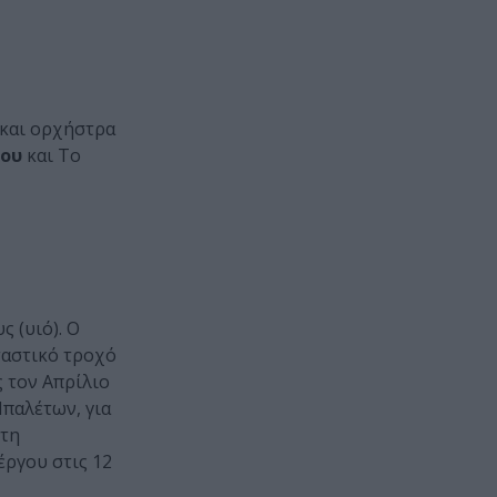
 και ορχήστρα
ίου
και Το
ς (υιό). Ο
ταστικό τροχό
ς τον Απρίλιο
Μπαλέτων, για
ώτη
έργου στις 12