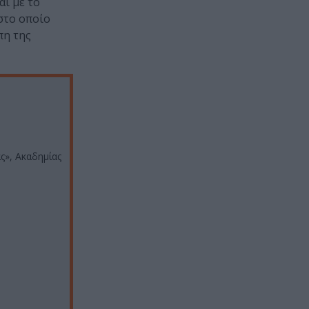
αι με το
 στο οποίο
πη της
ς», Ακαδημίας