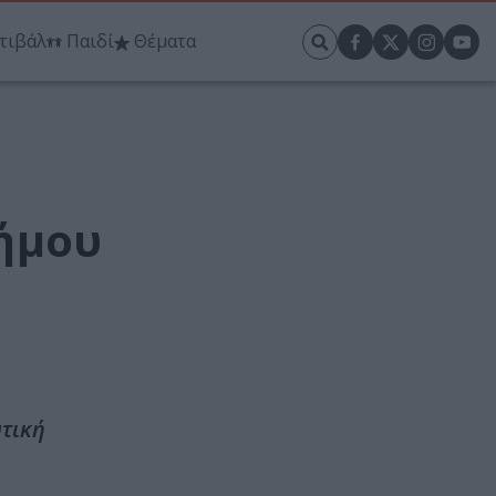
τιβάλ
Παιδί
Θέματα
ήμου
τική