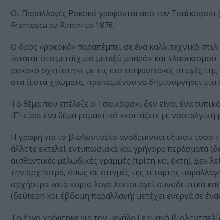
Οι Παραλλαγές Ροκοκό γράφονται από τον Τσαϊκόφσκι
Francesca da Rimini το 1876.
Ο όρος «ροκοκό» παραπέμπει σε ένα καλλιτεχνικό στιλ
ίσταται στο μεταίχμιο μεταξύ μπαρόκ και κλασικισμού.
ροκοκό σχετίστηκε με τις πιο επιφανειακές πτυχές της
στα ζεστά χρώματα, προκειμένου να δημιουργήσει μία
Το θέμα που επέλεξε ο Τσαϊκόφσκι δεν είναι ένα τυπι
ΙΕ’∙ είναι ένα θέμα ρομαντικό «κοιτάζει» με νοσταλγική
Η γραφή για το βιολοντσέλο αναδεικνύει εξίσου τόσο τι
άλλοτε εκτελεί εντυπωσιακά και γρήγορα περάσματα (δ
αισθαντικές μελωδικές γραμμές (τρίτη και έκτη). Δεν λ
την ορχήστρα, όπως σε στιγμές της τέταρτης παραλλαγή
ορχήστρα κατά κύριο λόγο λειτουργεί συνοδευτικά και
(δεύτερη και έβδομη παραλλαγή) μετέχει ενεργά σε ένα
Το έργο γράφτηκε για τον μεγάλο Γερμανό βιολοντσελ