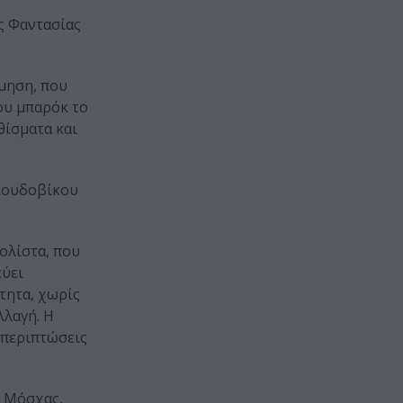
ς Φαντασίας
σμηση, που
ου μπαρόκ το
θίσματα και
 Λουδοβίκου
σολίστα, που
εύει
ρτητα, χωρίς
λλαγή. Η
 περιπτώσεις
ς Μόσχας,