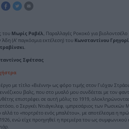
ς του
Μωρίς Ραβέλ
, Παραλλαγές Ροκοκό για βιολοντσέλο
 Άδη (Α’ παγκόσμια εκτέλεση) του
Κωνσταντίνου Γρηγορ
Στραβίνσκι
.
ταντίνος Σφέτσας
ρχήστρα
 έργο με τίτλο «Βιέννη» ως φόρο τιμής στον Γιόχαν Στράου
ιεννέζικου βαλς, που στο μυαλό μου συνδέεται με τον φαν
συνθέτης επιστρέφει σε αυτή μόλις το 1919, ολοκληρώνοντα
Ωστόσο, ο Σεργκέι Ντιάγκιλεφ, ιμπρεσάριος των Ρωσικών 
ο αλλά το «πορτρέτο ενός μπαλέτου», με αποτέλεσμα η πρ
1926, ενώ είχε προηγηθεί η πρεμιέρα του ως συμφωνικού 
ιάρ.