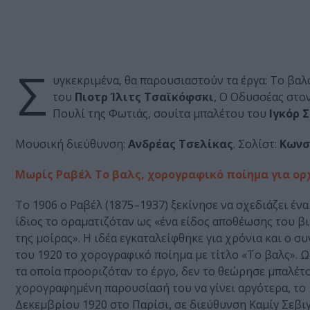
Σ
υγκεκριμένα, θα παρουσιαστούν τα έργα: Το βαλ
του
Πιοτρ Ίλιτς Τσαϊκόφσκι
, Ο Οδυσσέας στον
Πουλί της Φωτιάς, σουίτα μπαλέτου του
Ιγκόρ 
Μουσική διεύθυνση:
Ανδρέας Τσελίκας
. Σολίστ:
Κωνσ
Μωρίς Ραβέλ Το βαλς, χορογραφικό ποίημα για ο
Το 1906 ο Ραβέλ (1875–1937) ξεκίνησε να σχεδιάζει ένα
ίδιος το οραματιζόταν ως «ένα είδος αποθέωσης του β
της μοίρας». Η ιδέα εγκαταλείφθηκε για χρόνια και ο 
του 1920 το χορογραφικό ποίημα με τίτλο «Το βαλς». 
τα οποία προοριζόταν το έργο, δεν το θεώρησε μπαλέτ
χορογραφημένη παρουσίασή του να γίνει αργότερα, το 
Δεκεμβρίου 1920 στο Παρίσι, σε διεύθυνση Καμίγ Σεβιγ