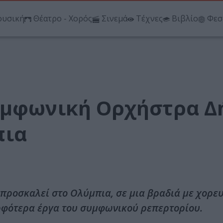
υσική
Θέατρο - Χορός
Σινεμά
Τέχνες
Βιβλίο
Φεσ
υμφωνική Ορχήστρα Δ
πια
ροσκαλεί στο Ολύμπια, σε μια βραδιά με χορευ
ρφότερα έργα του συμφωνικού ρεπερτορίου.