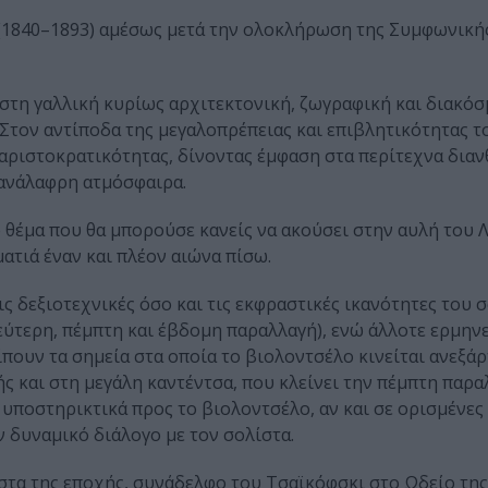
 (1840–1893) αμέσως μετά την ολοκλήρωση της Συμφωνική
 στη γαλλική κυρίως αρχιτεκτονική, ζωγραφική και διακό
 Στον αντίποδα της μεγαλοπρέπειας και επιβλητικότητας τ
 αριστοκρατικότητας, δίνοντας έμφαση στα περίτεχνα διαν
 ανάλαφρη ατμόσφαιρα.
κό θέμα που θα μπορούσε κανείς να ακούσει στην αυλή του
 ματιά έναν και πλέον αιώνα πίσω.
ς δεξιοτεχνικές όσο και τις εκφραστικές ικανότητες του 
εύτερη, πέμπτη και έβδομη παραλλαγή), ενώ άλλοτε ερμην
είπουν τα σημεία στα οποία το βιολοντσέλο κινείται ανεξά
ς και στη μεγάλη καντέντσα, που κλείνει την πέμπτη παρα
 υποστηρικτικά προς το βιολοντσέλο, αν και σε ορισμένες
ν δυναμικό διάλογο με τον σολίστα.
ίστα της εποχής, συνάδελφο του Τσαϊκόφσκι στο Ωδείο τη