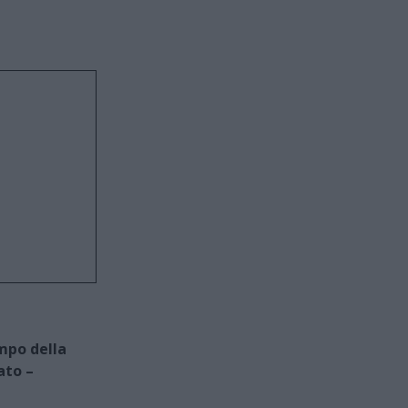
mpo della
ato –