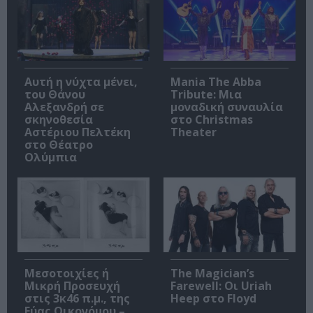
Αυτή η νύχτα μένει,
Mania The Abba
του Θάνου
Tribute: Μια
Αλεξανδρή σε
μοναδική συναυλία
σκηνοθεσία
στο Christmas
Αστέριου Πελτέκη
Theater
στο Θέατρο
Ολύμπια
Μεσοτοιχίες ή
The Magician’s
Μικρή Προσευχή
Farewell: Οι Uriah
στις 3κ46 π.μ., της
Heep στο Floyd
Εύας Οικονόμου –