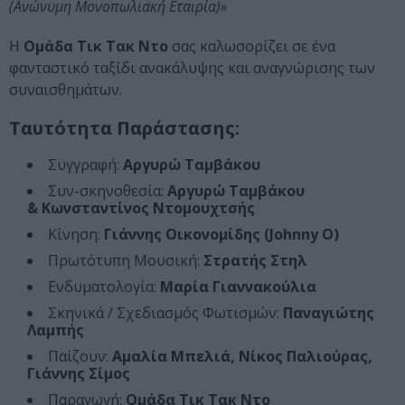
(Ανώνυμη Μονοπωλιακή Εταιρία)»
Η
Ομάδα Τικ Τακ Ντο
σας καλωσορίζει σε ένα
φανταστικό ταξίδι ανακάλυψης και αναγνώρισης των
συναισθημάτων.
Ταυτότητα Παράστασης:
Συγγραφή:
Αργυρώ Ταμβάκου
Συν-σκηνοθεσία:
Αργυρώ Ταμβάκου
&
Κωνσταντίνος
Ντομουχτσής
Κίνηση:
Γιάννης Οικονομίδης (Johnny O)
Πρωτότυπη Μουσική:
Στρατής Στηλ
Ενδυματολογία:
Μαρία Γιαννακούλια
Σκηνικά / Σχεδιασμός Φωτισμών:
Παναγιώτης
Λαμπής
Παίζουν:
Αμαλία Μπελιά, Νίκος Παλιούρας,
Γιάννης Σίμος
Παραγωγή:
Ομάδα Τικ Τακ Ντο