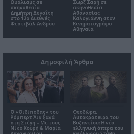
Ουάλιαμς σε
Ζωρζ Σαρή σε
σκηνοθεσία
σκηνοθεσία
Δημήτρη Δεγαΐτη
Αθανασίας
στο 12ο Διεθνές
Καλογιάννη στον
Φεστιβάλ Άνδρου
Κινηματογράφο
Αθηναία
Δημοφιλή Άρθρα
O «Οιδίποδας» του
Θεοδώρα,
Ρόμπερτ Άικ ξανά
Αυτοκράτειρα του
στη Στέγη – Με τους
Βυζαντίου: Η νέα
Νίκο Κουρή & Μαρία
ελληνική όπερα του
Κεχαγιόγλου
Θεόδωρου Στάθη