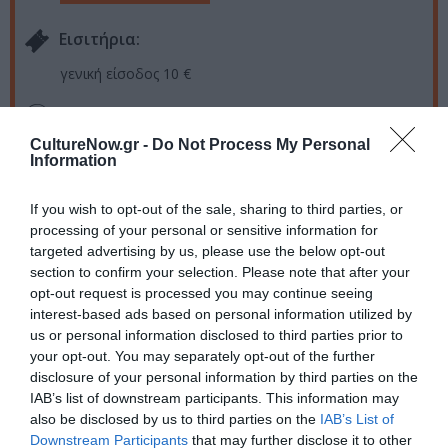
Eισιτήρια:
γενική είσοδος 10 €
Πληροφορίες / Κρατήσεις:
CultureNow.gr -
Do Not Process My Personal
Τηλ.: 210 69 29 090 |
theatro-imeras.gr
Information
Ακολουθήστε το Culturenow.gr στο
Google News
και
If you wish to opt-out of the sale, sharing to third parties, or
μάθετε πρώτοι όλες τις ειδήσεις
processing of your personal or sensitive information for
targeted advertising by us, please use the below opt-out
Δείτε όλα τα
τελευταία νέα
για την Τέχνη και τον
section to confirm your selection. Please note that after your
opt-out request is processed you may continue seeing
Πολιτισμό στο
Culturenow.gr
interest-based ads based on personal information utilized by
us or personal information disclosed to third parties prior to
Νέοι Διαγωνισμοί
❯
your opt-out. You may separately opt-out of the further
disclosure of your personal information by third parties on the
Tags
IAB’s list of downstream participants. This information may
also be disclosed by us to third parties on the
IAB’s List of
ΔΡΑΣΤΗΡΙΟΤΗΤΕΣ ΓΙΑ ΠΑΙΔΙΑ
ΕΛΛΗΝΙΚΟ ΕΡΓΟ
Downstream Participants
that may further disclose it to other