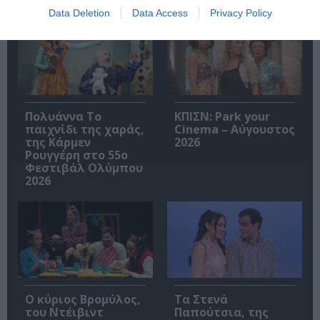
Data Deletion
Data Access
Privacy Policy
Πολυάννα Το
ΚΠΙΣΝ: Park your
παιχνίδι της χαράς,
Cinema – Αύγουστος
της Κάρμεν
2026
Ρουγγέρη στο 55ο
Φεστιβάλ Ολύμπου
2026
O κύριος Βρομύλος,
Τα Στενά
του Ντέιβιντ
Παπούτσια, της