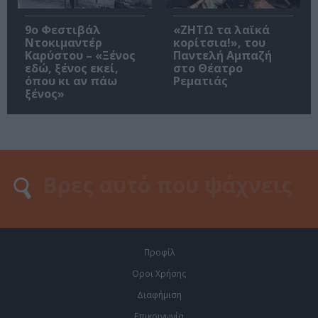
9ο Φεστιβάλ
«ΖΗΤΩ τα λαϊκά
Ντοκιμαντέρ
κορίτσια!», του
Καρύστου – «Ξένος
Παντελή Αμπαζή
εδώ, ξένος εκεί,
στο Θέατρο
όπου κι αν πάω
Ρεματιάς
ξένος»
Προφίλ
Οροι Χρήσης
Διαφήμιση
Επικοινωνία