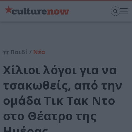
Παιδί /
Νέα
Χίλιοι λόγοι για να
τσακωθείς, από την
ομάδα Τικ Τακ Ντο
στο Θέατρο της
Ημέρας