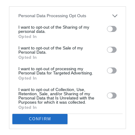
third parties.
ΜΟΥΣΙΚΟΘΕΑΤΡΙΚΕΣ ΠΑΡΑΣΤΑΣΕΙΣ
Personal Data Processing Opt Outs
ΠΑΙΔΙΚΕΣ ΠΑΡΑΣΤΑΣΕΙΣ 2024 – 2025
ΠΑΙΔΙΚΕΣ ΠΑΡΑΣΤΑΣΕΙΣ ΚΑΙ ΕΚΘΕΣΕΙΣ ΓΙΑ ΠΑΙΔΙΑ
I want to opt-out of the Sharing of my
personal data.
Opted In
Newsletter
I want to opt-out of the Sale of my
Personal Data.
Κάθε βδομάδα στο e-mail σας τα τελευταία νέα για
Opted In
την Τέχνη και τον Πολιτισμό!
I want to opt-out of processing my
Personal Data for Targeted Advertising.
Opted In
I want to opt-out of Collection, Use,
Retention, Sale, and/or Sharing of my
Personal Data that Is Unrelated with the
Ακολουθήστε το Culturenow.gr
Purposes for which it was collected.
Opted In
CONFIRM
Σχετικά Άρθρα