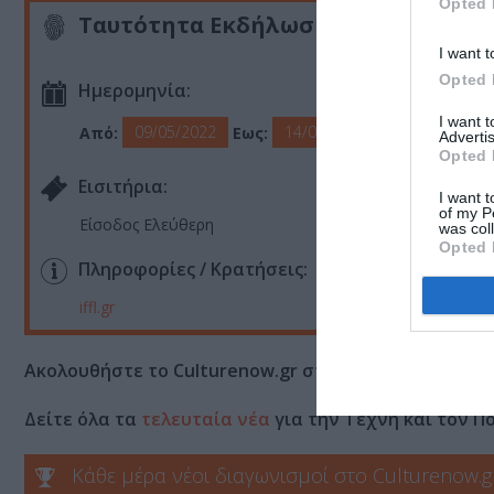
Opted 
Ταυτότητα Εκδήλωσης
I want t
Opted 
Ημερομηνία:
I want 
09/05/2022
14/05/2022
Από:
Εως:
Advertis
Opted 
Eισιτήρια:
I want t
of my P
Είσοδος Ελεύθερη
was col
Opted 
Πληροφορίες / Κρατήσεις:
iffl.gr
Ακολουθήστε το Culturenow.gr στο
Google News
και 
Δείτε όλα τα
τελευταία νέα
για την Τέχνη και τον Π
Κάθε μέρα νέοι διαγωνισμοί στο Culturenow.g