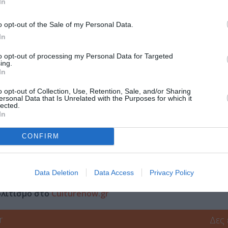
In
o opt-out of the Sale of my Personal Data.
In
Τοποθεσία:
to opt-out of processing my Personal Data for Targeted
Διάφορες τοποθεσίες
ing.
In
o opt-out of Collection, Use, Retention, Sale, and/or Sharing
ersonal Data that Is Unrelated with the Purposes for which it
lected.
In
CONFIRM
μάθετε πρώτοι όλες τις ειδήσεις
Data Deletion
Data Access
Privacy Policy
ολιτισμό στο
Culturenow.gr
r
Δες