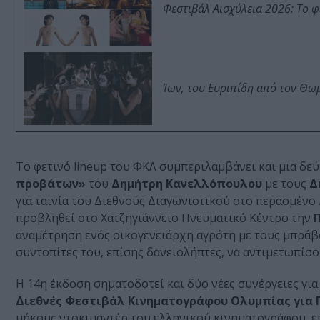
Φεστιβάλ Αισχύλεια 2026: Το 
Ίων, του Ευριπίδη από τον Θ
Το φετινό lineup του ΦΚΛ συμπεριλαμβάνει και μια δε
προβάτων»
του
Δημήτρη Κανελλόπουλου
με τους
Δ
για ταινία του Διεθνούς Διαγωνιστικού στο περασμένο
προβληθεί στο Χατζηγιάννειο Πνευματικό Κέντρο την
αναμέτρηση ενός οικογενειάρχη αγρότη με τους μπράβ
συντοπίτες του, επίσης δανειολήπτες, να αντιμετωπίσο
Η 14η έκδοση σηματοδοτεί και δύο νέες συνέργειες για
Διεθνές Φεστιβάλ Κινηματογράφου Ολυμπίας για Π
μήκους ντοκιμαντέρ του ελληνικού κινηματογράφου, ε