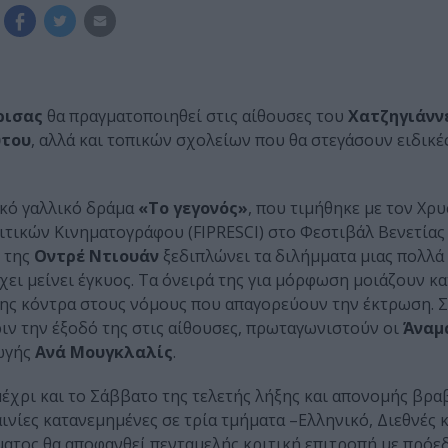
ρισας
θα πραγματοποιηθεί στις αίθουσες του
Χατζηγιάνν
ύτου
, αλλά και τοπικών σχολείων που θα στεγάσουν ειδικ
ικό γαλλικό δράμα
«Το γεγονός»
, που τιμήθηκε με τον Χρυ
ιτικών Κινηματογράφου (FIPRESCI) στο Φεστιβάλ Βενετίας 
μ της
Οντρέ Ντιουάν
ξεδιπλώνει τα διλήμματα μιας πολλ
χει μείνει έγκυος. Τα όνειρά της για μόρφωση μοιάζουν κ
της κόντρα στους νόμους που απαγορεύουν την έκτρωση. Σ
ριν την έξοδό της στις αίθουσες, πρωταγωνιστούν οι
Άναμ
γωγής
Ανά Μουγκλαλίς
.
έχρι και το Σάββατο της τελετής λήξης και απονομής βρα
νίες κατανεμημένες σε τρία τμήματα –Ελληνικό, Διεθνές κ
ήματος θα αποφανθεί πενταμελής κριτική επιτροπή με πρό