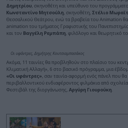
Δημητρίου
, σκηνοθέτη και υπεύθυνο του προγράμματο
Κωνσταντίνο Μητσούλη
, σκηνοθέτη,
Στέλιο Μωραϊτ
Θεσσαλικού Θεάτρου, ενώ τα βραβεία του Animation θα
animation του τμήματος Γραφιστικής του Πανεπιστημίο
και τον
Βαγγέλη Ρεμπάπη
, φιλόλογο και θεωρητικό τ
Οι υφάντρες, Δημήτρης Κουτσιαμπασάκος
Ακόμα, 11 ταινίες θα προβληθούν στο πλαίσιο του κεν
Κλιματική Αλλαγή», 6 στο βασικό πρόγραμμα, μια έβδο
«Οι υφάντρες»
, σαν ταινία-αφορμή ενός πάνελ που θα
περιβαλλοντικού ενδιαφέροντος φιλμάκια από σχολεία
Φεστιβάλ της διοργάνωσης,
Αργύρη Γιουρούκη
.