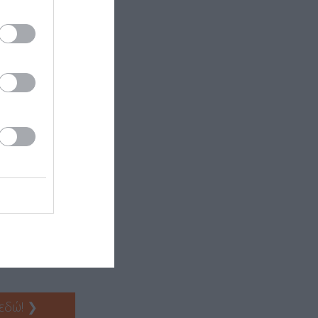
 εδώ!
❯