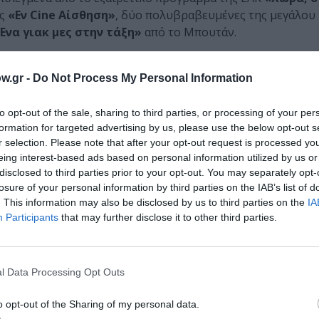
ος
«Εν Cine Αίσθηση»
, δύο πολυβραβευμένες της μεγάλου
Ένα γιακ μες στην τάξη»
από το Μπουτάν.
νίες αποφοίτων του Μητροπολιτικού Κολεγίου («Red Hulk»
w.gr -
Do Not Process My Personal Information
ου, «Στο δωμάτιο» της Γεωργίας Μ. Σωτήρχου και «Γιαζί
νεργασίας του ΦΚΛ με το εκπαιδευτικό ίδρυμα, ενώ οι φετ
to opt-out of the sale, sharing to third parties, or processing of your per
ργο Φρέντζο
, διευθυντή φωτογραφίας με πείρα που απλώ
formation for targeted advertising by us, please use the below opt-out s
ημιουργούς όπως τον
Νίκο Παναγιωτόπουλο
ή τον
Παντε
r selection. Please note that after your opt-out request is processed y
eing interest-based ads based on personal information utilized by us or
ισας διοργανώνεται για 14η συνεχή χρονιά από την Artfools σε
disclosed to third parties prior to your opt-out. You may separately opt-
 Λαρισαίων, της Αντιδημαρχίας Πολιτισμού, του ΕΚΟΜΕ και του
losure of your personal information by third parties on the IAB’s list of
Χορηγοί του Φεστιβάλ φέτος είναι το Μητροπολιτικό Κολλέγιο, 
. This information may also be disclosed by us to third parties on the
IA
Participants
that may further disclose it to other third parties.
 του Διεθνούς Φεστιβάλ Κινηματογράφου Λάρισας είναι ελεύθ
l Data Processing Opt Outs
ου
o opt-out of the Sharing of my personal data.