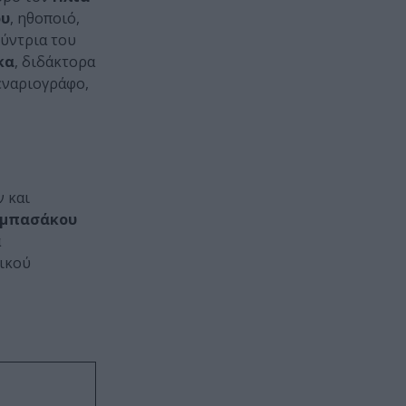
ου
, ηθοποιό,
θύντρια του
κα
, διδάκτορα
σεναριογράφο,
 και
αμπασάκου
α
τικού