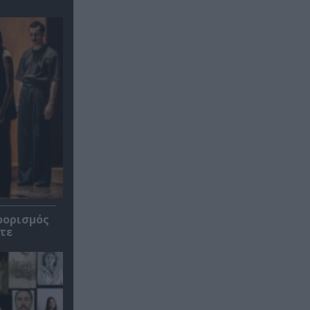
οορισμός
τε