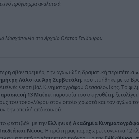
φετινό πρόγραμμα αναλυτικά
ωμά Μοσχόπουλο στο Αρχαίο Θέατρο Επιδαύρου
ύτερη αβάν πρεμιέρ, την αγωνιώδη δραματική περιπέτεια
«
ημήτρη Λάλο
και
Άρη Σερβετάλη
, που τιμήθηκε με το Βρ
 Διεθνές Φεστιβάλ Κινηματογράφου Θεσσαλονίκης. Το φιλμ
Παρασκευή 13 Μαίου
, παρουσία του σκηνοθέτη, ξετυλίγει
ους του τοκογλύφου στον οποίο χρωστά και τον αγώνα του
υν την απειλή από κοινού.
 το φεστιβάλ: με την
Ελληνική Ακαδημία Κινηματογράφ
αιδιά και Νέους
. Η πρώτη μας παραχωρεί ευγενικά 12 κ
πιλεγμένα από το εξαιρετικό πρόγραμμα της ΕΑΚ
«Χώρα, 