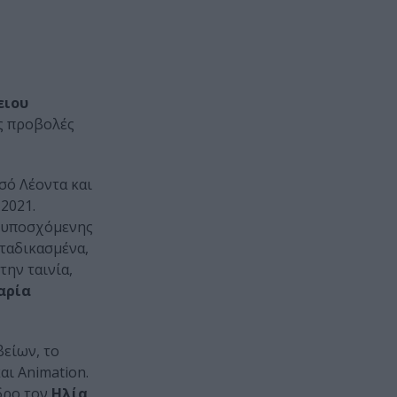
ειου
ές προβολές
σό Λέοντα και
2021.
ά υποσχόμενης
αταδικασμένα,
την ταινία,
αρία
βείων, το
αι Animation.
εδρο τον
Ηλία