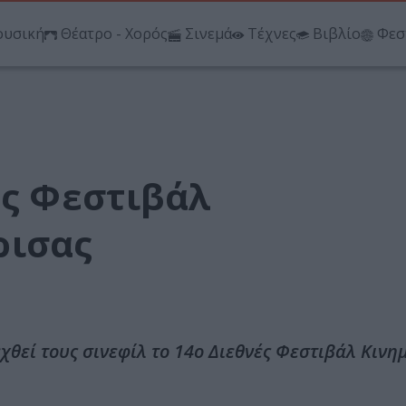
υσική
Θέατρο - Χορός
Σινεμά
Τέχνες
Βιβλίο
Φεσ
ές Φεστιβάλ
ρισας
εχθεί τους σινεφίλ το 14ο Διεθνές Φεστιβάλ Κιν