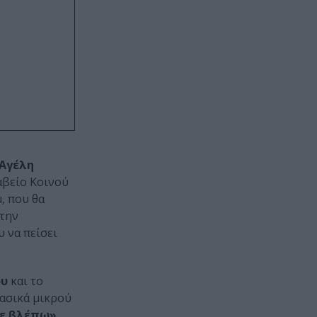
Αγέλη
αβείο Κοινού
, που θα
 την
 να πείσει
ου
και το
λασικά μικρού
σε βλέπω»
,