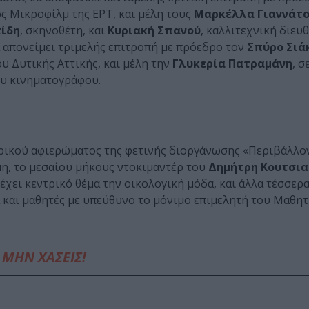
ς Μικροφίλμ της ΕΡΤ, και μέλη τους
Μαρκέλλα Γιαννάτ
ίδη
, σκηνοθέτη, και
Κυριακή Σπανού
, καλλιτεχνική διευ
 απονείμει τριμελής επιτροπή με πρόεδρο τον
Σπύρο Σιά
υ Δυτικής Αττικής, και μέλη την
Γλυκερία Πατραμάνη
, 
ου κινηματογράφου.
τρικού αφιερώματος της φετινής διοργάνωσης «Περιβάλλον
μη, το μεσαίου μήκους ντοκιμαντέρ του
Δημήτρη Κουτσι
 έχει κεντρικό θέμα την οικολογική μόδα, και άλλα τέσσερ
 και μαθητές με υπεύθυνο το μόνιμο επιμελητή του Μαθη
ΜΗΝ ΧΑΣΕΙΣ!