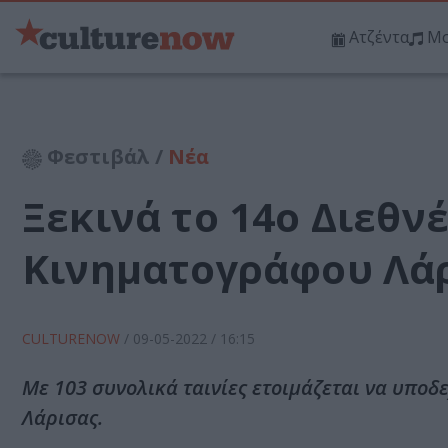
Ατζέντα
Μο
Φεστιβάλ /
Νέα
Ξεκινά το 14ο Διεθν
Κινηματογράφου Λά
CULTURENOW
/
09-05-2022
/ 16:15
Με 103 συνολικά ταινίες ετοιμάζεται να υποδ
Λάρισας.