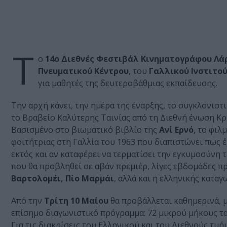
Τ
ο
14ο Διεθνές Φεστιβάλ Κινηματογράφου Λά
Πνευματικού Κέντρου
, του
Γαλλικού Ινστιτο
για μαθητές της δευτεροβάθμιας εκπαίδευσης.
Την αρχή κάνει, την ημέρα της έναρξης, το συγκλονιστ
το Βραβείο Καλύτερης Ταινίας από τη Διεθνή ένωση Κρ
Βασισμένο στο βιωματικό βιβλίο της
Ανί Ερνό
, το φιλ
φοιτήτριας στη Γαλλία του 1963 που διαπιστώνει πως έ
εκτός και αν καταφέρει να τερματίσει την εγκυμοσύνη 
που θα προβληθεί σε αβάν πρεμιέρ, λίγες εβδομάδες π
Βαρτολομέι, Πίο Μαρμάι
, αλλά και η ελληνικής κατα
Από την
Τρίτη 10 Μαίου
θα προβάλλεται καθημερινά, μ
επίσημο διαγωνιστικό πρόγραμμα: 72 μικρού μήκους ται
Για τις διακρίσεις του Ελληνικού και του Διεθνούς τμ