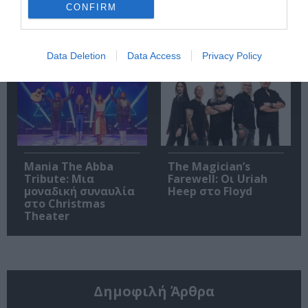
CONFIRM
Οι Snarky Puppy στο
Ο Jamie Woon στο
Floyd Live Music
Gazarte Ground
Venue!
Stage
Data Deletion
Data Access
Privacy Policy
Mania The Abba
The Magician’s
Tribute: Μια
Farewell: Οι Uriah
μοναδική συναυλία
Heep στο Floyd
στο Christmas
Theater
Δημοφιλή Άρθρα