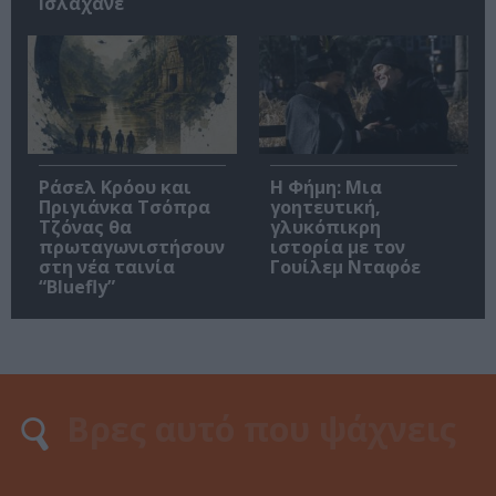
Ισλαχανέ
Ράσελ Κρόου και
Η Φήμη: Mια
Πριγιάνκα Τσόπρα
γοητευτική,
Τζόνας θα
γλυκόπικρη
πρωταγωνιστήσουν
ιστορία με τον
στη νέα ταινία
Γουίλεμ Νταφόε
“Bluefly”