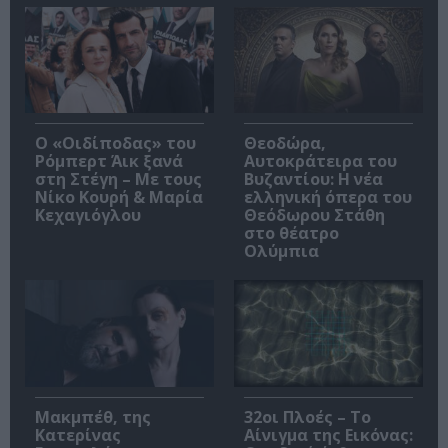
O «Οιδίποδας» του
Θεοδώρα,
Ρόμπερτ Άικ ξανά
Αυτοκράτειρα του
στη Στέγη – Με τους
Βυζαντίου: Η νέα
Νίκο Κουρή & Μαρία
ελληνική όπερα του
Κεχαγιόγλου
Θεόδωρου Στάθη
στο θέατρο
Ολύμπια
Μακμπέθ, της
32οι Πλοές – Το
Κατερίνας
Αίνιγμα της Εικόνας: