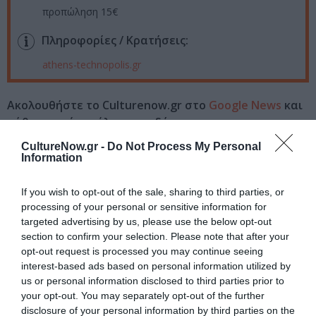
προπώληση 15€
Πληροφορίες / Κρατήσεις:
athens-technopolis.gr
Ακολουθήστε το Culturenow.gr στο
Google News
και
μάθετε πρώτοι όλες τις ειδήσεις
CultureNow.gr -
Do Not Process My Personal
Δείτε όλα τα
τελευταία νέα
για την Τέχνη και τον
Information
Πολιτισμό στο
Culturenow.gr
If you wish to opt-out of the sale, sharing to third parties, or
Νέοι Διαγωνισμοί
❯
processing of your personal or sensitive information for
targeted advertising by us, please use the below opt-out
section to confirm your selection. Please note that after your
Tags
opt-out request is processed you may continue seeing
interest-based ads based on personal information utilized by
POP - ROCK - ALTERNATIVE
ΚΑΛΟΚΑΙΡΙΝΕΣ ΣΥΝΑΥΛΙΕΣ
us or personal information disclosed to third parties prior to
ΣΥΝΑΥΛΙΕΣ 2025
your opt-out. You may separately opt-out of the further
disclosure of your personal information by third parties on the