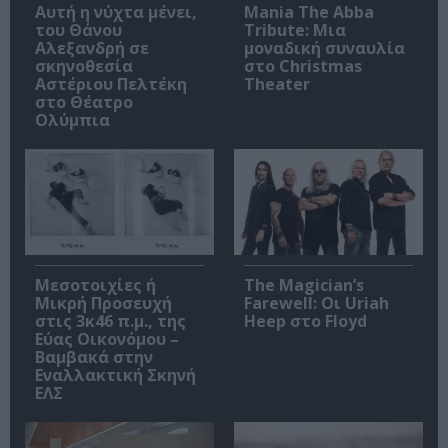
Αυτή η νύχτα μένει,
Mania The Abba
του Θάνου
Tribute: Μια
Αλεξανδρή σε
μοναδική συναυλία
σκηνοθεσία
στο Christmas
Αστέριου Πελτέκη
Theater
στο Θέατρο
Ολύμπια
Μεσοτοιχίες ή
The Magician’s
Μικρή Προσευχή
Farewell: Οι Uriah
στις 3κ46 π.μ., της
Heep στο Floyd
Εύας Οικονόμου –
Βαμβακά στην
Εναλλακτική Σκηνή
ΕΛΣ