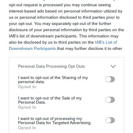
opt-out request is processed you may continue seeing
Ακολουθήστε το Culturenow.gr στο
Google News
και
interest-based ads based on personal information utilized by
μάθετε πρώτοι όλες τις ειδήσεις
us or personal information disclosed to third parties prior to
your opt-out. You may separately opt-out of the further
Δείτε όλα τα
τελευταία νέα
για την Τέχνη και τον
disclosure of your personal information by third parties on the
Πολιτισμό στο
Culturenow.gr
IAB’s list of downstream participants. This information may
also be disclosed by us to third parties on the
IAB’s List of
Downstream Participants
that may further disclose it to other
Νέοι Διαγωνισμοί
❯
third parties.
Personal Data Processing Opt Outs
Newsletter
I want to opt-out of the Sharing of my
Κάθε βδομάδα στο e-mail σας τα τελευταία νέα για
personal data.
την Τέχνη και τον Πολιτισμό!
Opted In
I want to opt-out of the Sale of my
Personal Data.
Opted In
I want to opt-out of processing my
Personal Data for Targeted Advertising.
Ακολουθήστε το Culturenow.gr
Opted In