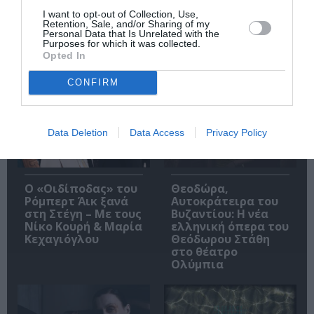
I want to opt-out of Collection, Use,
Retention, Sale, and/or Sharing of my
Personal Data that Is Unrelated with the
Purposes for which it was collected.
Opted In
Δημοφιλή Άρθρα
CONFIRM
Data Deletion
Data Access
Privacy Policy
O «Οιδίποδας» του
Θεοδώρα,
Ρόμπερτ Άικ ξανά
Αυτοκράτειρα του
στη Στέγη – Με τους
Βυζαντίου: Η νέα
Νίκο Κουρή & Μαρία
ελληνική όπερα του
Κεχαγιόγλου
Θεόδωρου Στάθη
στο θέατρο
Ολύμπια