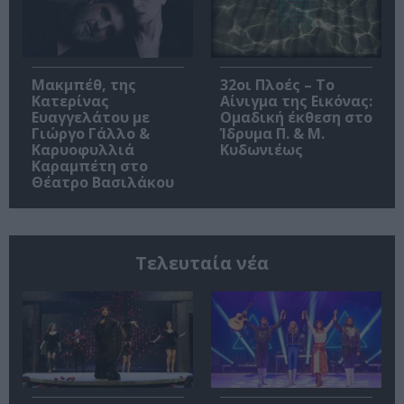
Μακμπέθ, της
32οι Πλοές – Το
Κατερίνας
Αίνιγμα της Εικόνας:
Ευαγγελάτου με
Ομαδική έκθεση στο
Γιώργο Γάλλο &
Ίδρυμα Π. & Μ.
Καρυοφυλλιά
Κυδωνιέως
Καραμπέτη στο
Θέατρο Βασιλάκου
Τελευταία νέα